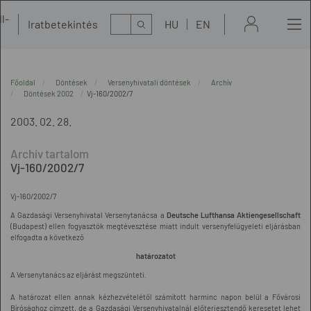
l-
Kereső
Iratbetekintés
HU
EN
t
Főoldal
Döntések
Versenyhivatali döntések
Archív
Döntések 2002
Vj-160/2002/7
2003. 02. 28.
Vj-160/2002/7
Vj-160/2002/7
A Gazdasági Versenyhivatal Versenytanácsa a
Deutsche Lufthansa Aktiengesellschaft
(Budapest) ellen fogyasztók megtévesztése miatt indult versenyfelügyeleti eljárásban
elfogadta a következő
határozatot
A Versenytanács az eljárást megszünteti.
A határozat ellen annak kézhezvételétől számított harminc napon belül a Fővárosi
Bírósághoz címzett, de a Gazdasági Versenyhivatalnál előterjesztendő keresetet lehet