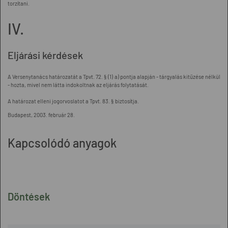
torzítani.
IV.
Eljárási kérdések
A Versenytanács határozatát a Tpvt. 72. § (1) a) pontja alapján - tárgyalás kitűzése nélkül
- hozta, mivel nem látta indokoltnak az eljárás folytatását.
A határozat elleni jogorvoslatot a Tpvt. 83. § biztosítja.
Budapest, 2003. február 28.
Kapcsolódó anyagok
Döntések