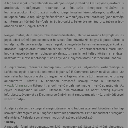
A légitársaságok - megállapodások alapján - saját járataikon kívül egymás járataira is
árusítanak repülőjegyet irodáikban. A légiutazás tömegessé válásával a
légitársaságokon kívül utazási irodák, idegenforgalmi kirendeltségek, szállodák is
bekapcsolódtak a repülőjegy értékesítésbe. A repülőjegy értékesítés legújabb formája
az interneten történő helyfoglalás és jegyváltás, beleértve néhány országban a jegy
árának on-line kiegyenlítését is.
Nagyon fontos, de a magas fokú standardizálásból, illetve az azonos helyfoglalási és
jegykiadási számítógépes rendszer használatából következik, hogy a légiutas bárhol is
foglalja le, illetve vásárolja meg a jegyét, a jegyeladó helyen valamennyi, a konkrét
utazással kapcsolatos információ rendelkezésre áll. Az természetesen előfordulhat,
hogy a jegyeladó helyen dolgozó alkalmazott nem ismeri teljes körűen a rendszer
használatát, illetve lehetőségeit, de ez nyilván elenyésző számú esetben fordulhat elő.
A légitársaság internetes honlapjának készítője és folyamatos karbantartója a
Lufthansa egyik e-kereskedelemmel foglalkozó E-Commerce GmbH nevű vállalata. Az
internetes honlapon olvasható magyar nyelvű tájékoztatást a Lufthansa magyarországi
alkalmazottai készítik. A honlapon olvasható szöveg tehát a Lufthansa (
www.lufthansa.com
) központi, angol nyelvű oldalainak magyar nyelvű adaptációja. Az
egyes országokban működő Lufthansa alkalmazottak az adott ország nyelvére
lefordított szövegeket az E-commerce GmbH - mint rendszergazda - közreműködésével
változtathatják.
Az eljárás alá vont a vizsgálat megindításáról való tudomásszerzést követően a honlap
szövegét átvizsgálta és a kifogásolt részeket pontosította. Ezt a módosítást a vizsgálat
ellenőrizte. A túlsúlyra vonatkozó módosított szöveg a következő:
"
Túlsúly
A szabadon feladható poggyászokon kívüli csomagok szállítása túlsúlyként lehetséges.