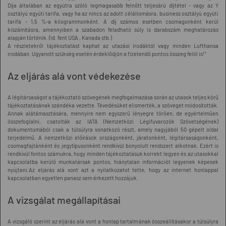
Díja általában az egyútra szóló legmagasabb felnőtt teljesárú díjtétel - vagy az Y
osztályú egyúti tarifa, vagy ha az nincs az adott célállomásra, business osztályú egyúti
tarifa - 1,5 %-a kilogrammonként. A díj számos esetben csomagonként kerül
kiszámításra, amennyiben a szabadon feladható súly is darabszám meghatározás
alapján történik. (ld. fent USA , Kanada stb.)
A részletekről tájékoztatást kaphat az utazási irodáktól vagy minden Lufthansa
irodában. Ugyanott szükség esetén érdeklődjön a fizetendő pontos összeg felöl is!"
Az eljárás alá vont védekezése
A légitársaságot a tájékoztató szövegének megfogalmazása során az utasok teljes körű
tájékoztatásának szándéka vezette. Tévedésüket elismerték, a szöveget módosították.
Annak alátámasztására, mennyire nem egyszerű lényegre törően, de egyértelműen
összefoglalni, csatolták az IATA (Nemzetközi Légifuvarozók Szövetségének)
dokumentumából csak a túlsúlyra vonatkozó részt, amely nagyjából 50 gépelt oldal
terjedelmű. A nemzetközi előírások országonként, járatonként, légitársaságonként,
csomagfajtánként és jegytípusonként rendkívül bonyolult rendszert alkotnak. Ezért is
rendkívül fontos számukra, hogy minden tájékoztatásuk korrekt legyen és az utasokkal
kapcsolatba kerülő munkatársak pontos, hiánytalan információt legyenek képesek
nyújtani.Az eljárás alá vont azt a nyilatkozatot tette, hogy az internet honlappal
kapcsolatban egyetlen panasz sem érkezett hozzájuk.
A vizsgálat megállapításai
A vizsgáló szerint az eljárás alá vont a honlap tartalmának összeállításakor a túlsúlyra