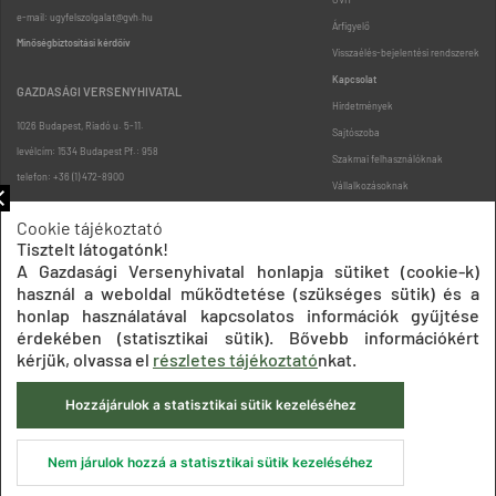
e-mail: ugyfelszolgalat@gvh.hu
Árfigyelő
Minőségbiztosítási kérdőív
Visszaélés-bejelentési rendszerek
Kapcsolat
GAZDASÁGI VERSENYHIVATAL
Hirdetmények
1026 Budapest, Riadó u. 5-11.
Sajtószoba
levélcím: 1534 Budapest Pf.: 958
Szakmai felhasználóknak
telefon: +36 (1) 472-8900
Vállalkozásoknak
Fogyasztóknak
Cookie tájékoztató
Podcast
Tisztelt látogatónk!
Oldaltérkép
A Gazdasági Versenyhivatal honlapja sütiket (cookie-k)
használ a weboldal működtetése (szükséges sütik) és a
honlap használatával kapcsolatos információk gyűjtése
érdekében (statisztikai sütik). Bővebb információkért
kérjük, olvassa el
részletes tájékoztató
nkat.
Hozzájárulok a statisztikai sütik kezeléséhez
Impresszum
Adatkezelési tájékoztatók
Akadálymentesítési nyilatkozat
Közadatkereső
Süti beállítások
ÁSZF
Nem járulok hozzá a statisztikai sütik kezeléséhez
© 2020 Gazdasági Versenyhivatal