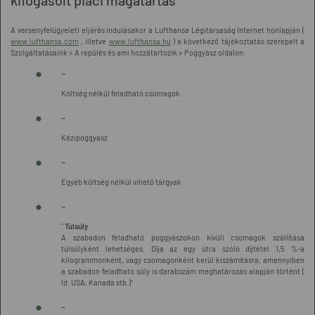
kifogásolt piaci magatartás
A versenyfelügyeleti eljárás indulásakor a Lufthansa Légitársaság Internet honlapján (
www.lufthansa.com
, illetve
www.lufthansa.hu
) a következő tájékoztatás szerepelt a
Szolgáltatásaink > A repülés és ami hozzátartozik > Poggyász oldalon:
-
Költség nélkül feladható csomagok.
-
Kézipoggyász
-
Egyéb költség nélkül vihető tárgyak
-
"
Túlsúly
A szabadon feladható poggyászokon kívüli csomagok szállítása
túlsúlyként lehetséges. Díja az egy útra szóló díjtétel 1,5 %-a
kilogrammonként, vagy csomagonként kerül kiszámításra, amennyiben
a szabadon feladható súly is darabszám meghatározás alapján történt (
ld. USA, Kanada stb.)"
-