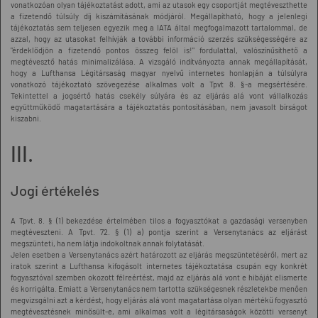
vonatkozóan olyan tájékoztatást adott, ami az utasok egy csoportját megtéveszthette
a fizetendő túlsúly díj kiszámításának módjáról. Megállapítható, hogy a jelenlegi
tájékoztatás sem teljesen egyezik meg a IATA által megfogalmazott tartalommal, de
azzal, hogy az utasokat felhívják a további információ szerzés szükségességére az
"érdeklődjön a fizetendő pontos összeg felöl is!" fordulattal, valószínűsíthető a
megtévesztő hatás minimalizálása. A vizsgáló indítványozta annak megállapítását,
hogy a Lufthansa Légitársaság magyar nyelvű internetes honlapján a túlsúlyra
vonatkozó tájékoztató szövegezése alkalmas volt a Tpvt 8. §-a megsértésére.
Tekintettel a jogsértő hatás csekély súlyára és az eljárás alá vont vállalkozás
együttműködő magatartására a tájékoztatás pontosításában, nem javasolt bírságot
kiszabni.
III.
Jogi értékelés
A Tpvt. 8. § (1) bekezdése értelmében tilos a fogyasztókat a gazdasági versenyben
megtéveszteni. A Tpvt. 72. § (1) a) pontja szerint a Versenytanács az eljárást
megszünteti, ha nem látja indokoltnak annak folytatását.
Jelen esetben a Versenytanács azért határozott az eljárás megszüntetéséről, mert az
iratok szerint a Lufthansa kifogásolt internetes tájékoztatása csupán egy konkrét
fogyasztóval szemben okozott félreértést, majd az eljárás alá vont e hibáját elismerte
és korrigálta. Emiatt a Versenytanács nem tartotta szükségesnek részletekbe menően
megvizsgálni azt a kérdést, hogy eljárás alá vont magatartása olyan mértékű fogyasztó
megtévesztésnek minősült-e, ami alkalmas volt a légitársaságok közötti versenyt