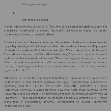
Különleges csomagok
-
Kíséret nélküli csomag
Az oldal alján a következő olvasható: "Több kivétel van a
szabadon szállítható súlyra
és
a
túlsúlyra
vonatkozóan, amelynek részleteiről tájékoztatást kaphat az utazási
irodáktól vagy minden Lufthansa irodában."
A túlsúlyra vonatkozó tájékoztatás fogyasztók megtévesztésére való hatása abban van,
hogy a légitársaság a túlsúly kilogrammonkénti árának kiszámításakor a IATA poggyász
díjszámításra vonatkozó előírását alkalmazta. (Az IATA az International Air Transport
Association, a Légifuvarozók Nemzetközi Szövetsége) A vonatkozó rendelkezés, amit a
légitársaságok alkalmaznak, a következő:
"The excess baggage charge per kilogram is
1.5% of the highest normal direct adult one way economy class"
magyar fordítása: a
csomag túlsúly kilogrammonkénti ára a legmagasabb egy útra szóló economy osztályú
jegy árának 1.5 %-a."
A Deutsche Lufthansa Aktiengesellschaft (Lufthansa German Airlines) Európa vezető
légitársasága, a Star Alliance légiszövetség tagja. Magyarországi működésének
jogszabályi keretét a 86/1997. (V.28.) Korm. rendelettel kihirdetett, a Magyar
Köztársaság Kormánya és a Németországi Szövetségi Köztársaság Kormánya között
Budapesten, 1989. december 18-án aláírt légiközlekedési egyezmény határozza meg. Az
Egyezmény 8. cikk (1) bekezdése kölcsönösen biztosítja a szerződő felek kijelölt
vállalatának a kirendeltség, irányítási, kereskedelmi és műszaki személyzet
fenntartásának a jogát.