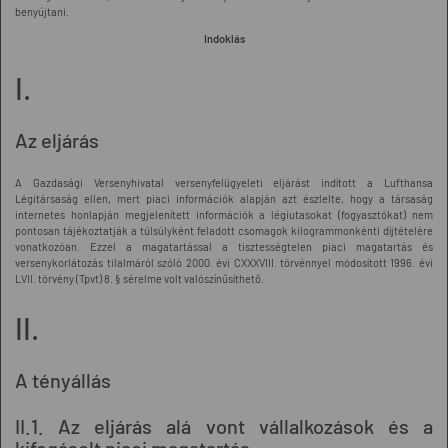
benyújtani.
Indoklás
I.
Az eljárás
A Gazdasági Versenyhivatal versenyfelügyeleti eljárást indított a Lufthansa
Légitársaság ellen, mert piaci információk alapján azt észlelte, hogy a társaság
internetes honlapján megjelenített információk a légiutasokat (fogyasztókat) nem
pontosan tájékoztatják a túlsúlyként feladott csomagok kilogrammonkénti díjtételére
vonatkozóan. Ezzel a magatartással a tisztességtelen piaci magatartás és
versenykorlátozás tilalmáról szóló 2000. évi CXXXVIII. törvénnyel módosított 1996. évi
LVII. törvény (Tpvt) 8. § sérelme volt valószínűsíthető.
II.
A tényállás
II.1. Az eljárás alá vont vállalkozások és a