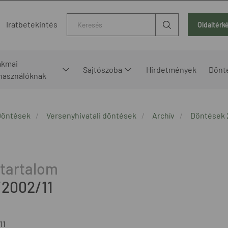
Kereső
Iratbetekintés
Oldaltérk
akmai
Sajtószoba
Hirdetmények
Dönt
lhasználóknak
Döntések
Versenyhivatali döntések
Archív
Döntések
/2002/11
11