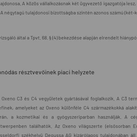
lajdonosa. A közös vállalkozásnak két ügyvezető igazgatója les
. A négytagú tulajdonosi bizottságba szintén azonos számú (két-ké
vizsgáló által a Tpvt. 68. § (4) bekezdése alapján elrendelt hiánypó
onódás résztvevőinek piaci helyzete
 Oxeno C3 és C4 vegyületek gyártásával foglalkozik. A C3 te
efinek, amelyeket az Oxeno különféle C4 származékokká alakít
rán, a kozmetikai és a gyógyszeriparban használják. A c
twerpenben találhatók. Az Oxeno világszerte (elsősorban E
sseldorfi székhelyű Degussa AG kizárólagos tulajdonában áll