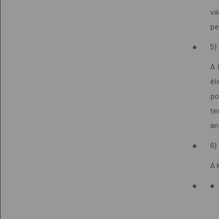
vá
pe
5)
A 
él
po
te
an
6)
A 