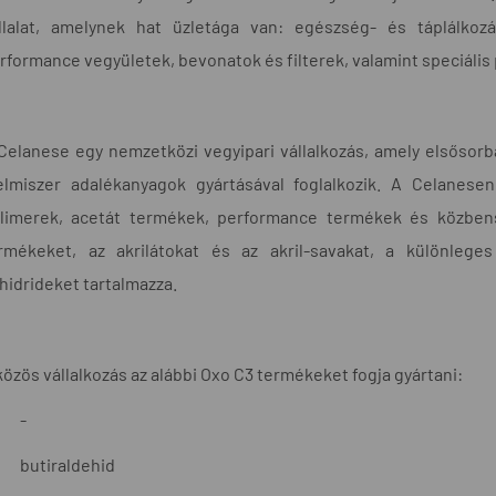
llalat, amelynek hat üzletága van: egészség- és táplálkozá
rformance vegyületek, bevonatok és filterek, valamint speciális
Celanese egy nemzetközi vegyipari vállalkozás, amely elsősor
elmiszer adalékanyagok gyártásával foglalkozik. A Celanese
limerek, acetát termékek, performance termékek és közbe
rmékeket, az akrilátokat és az akril-savakat, a különleges
hidrideket tartalmazza.
közös vállalkozás az alábbi Oxo C3 termékeket fogja gyártani:
-
butiraldehid