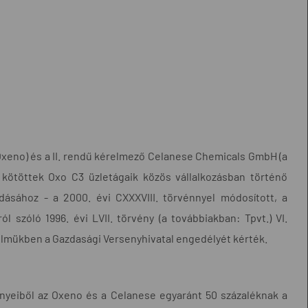
xeno) és a II. rendű kérelmező Celanese Chemicals GmbH (a
ötöttek Oxo C3 üzletágaik közös vállalkozásban történő
ásához - a 2000. évi CXXXVIII. törvénnyel módosított, a
l szóló 1996. évi LVII. törvény (a továbbiakban: Tpvt.) VI.
elmükben a Gazdasági Versenyhivatal engedélyét kérték.
ényeiből az Oxeno és a Celanese egyaránt 50 százaléknak a