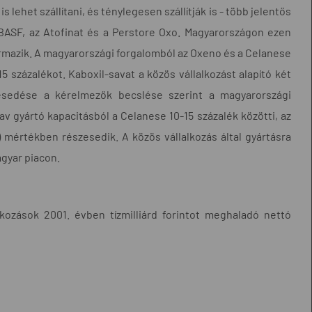
 lehet szállítani, és ténylegesen szállítják is - több jelentős
 BASF, az Atofinat és a Perstore Oxo. Magyarországon ezen
zármazik. A magyarországi forgalomból az Oxeno és a Celanese
 százalékot. Kaboxil-savat a közös vállalkozást alapító két
esedése a kérelmezők becslése szerint a magyarországi
sav gyártó kapacitásból a Celanese 10-15 százalék közötti, az
) mértékben részesedik. A közös vállalkozás által gyártásra
gyar piacon.
kozások 2001. évben tízmilliárd forintot meghaladó nettó