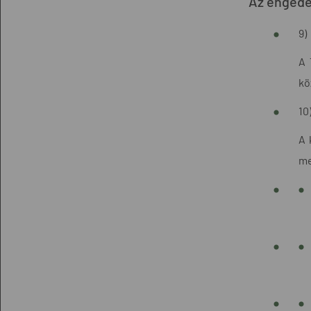
Az engedé
9)
A 
kö
10
A 
me