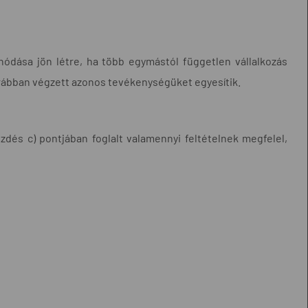
onódása jön létre, ha több egymástól független vállalkozás
korábban végzett azonos tevékenységüket egyesítik.
kezdés c) pontjában foglalt valamennyi feltételnek megfelel,