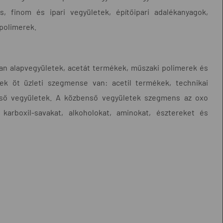
s, finom és ipari vegyületek, építőipari adalékanyagok,
 polimerek.
ban alapvegyületek, acetát termékek, műszaki polimerek és
nek öt üzleti szegmense van: acetil termékek, technikai
nső vegyületek. A közbenső vegyületek szegmens az oxo
 karboxil-savakat, alkoholokat, aminokat, észtereket és