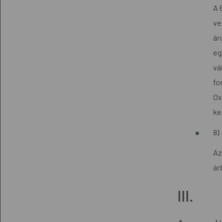
A 
ve
ár
eg
vá
fo
Ox
ke
8)
Az
ár
III.