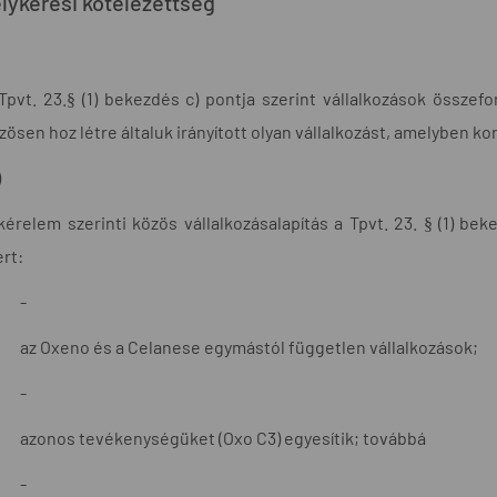
lykérési kötelezettség
Tpvt. 23.§ (1) bekezdés c) pontja szerint vállalkozások összef
zösen hoz létre általuk irányított olyan vállalkozást, amelyben 
)
kérelem szerinti közös vállalkozásalapítás a Tpvt. 23. § (1) be
rt:
-
az Oxeno és a Celanese egymástól független vállalkozások;
-
azonos tevékenységüket (Oxo C3) egyesítik; továbbá
-