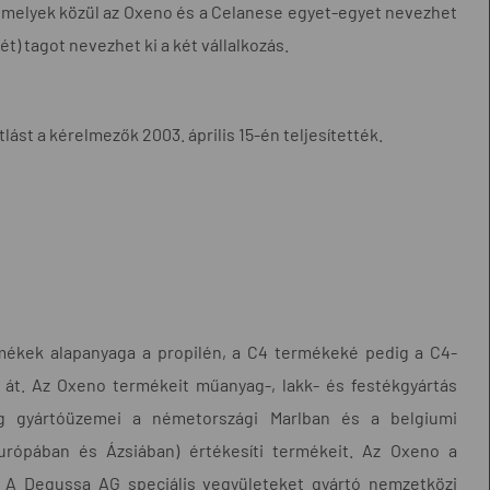
z, melyek közül az Oxeno és a Celanese egyet-egyet nevezhet
t) tagot nevezhet ki a két vállalkozás.
tlást a kérelmezők 2003. április 15-én teljesítették.
rmékek alapanyaga a propilén, a C4 termékeké pedig a C4-
 át. Az Oxeno termékeit műanyag-, lakk- és festékgyártás
ég gyártóüzemei a németországi Marlban és a belgiumi
urópában és Ázsiában) értékesíti termékeit. Az Oxeno a
. A Degussa AG speciális vegyületeket gyártó nemzetközi