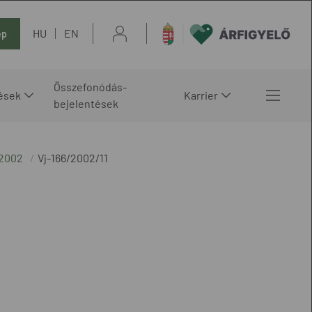
HU
EN
ép
Összefonódás-
ések
Karrier
bejelentések
 2002
Vj-166/2002/11