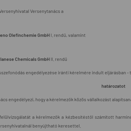
Versenyhivatal Versenytanács a
eno Olefinchemie GmbH
I. rendű, valamint
lanese Chemicals GmbH
II. rendű
szefonódás engedélyezése iránti kérelmére indult eljárásban - 
határozatot
ács engedélyezi, hogy a kérelmezők közös vállalkozást alapítsan
felülvizsgálatát a kérelmezők a kézbesítéstől számított harmin
rsenyhivatalnál benyújtható keresettel.