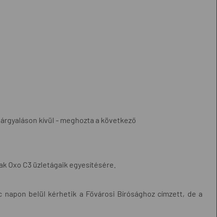
tárgyaláson kívül - meghozta a következő
ak Oxo C3 üzletágaik egyesítésére.
c napon belül kérhetik a Fővárosi Bírósághoz címzett, de a