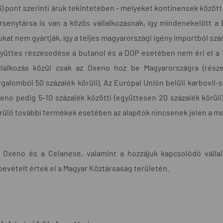
6) pont szerinti áruk tekintetében - melyeket kontinensek között is
rsenytársa is van a közös vállalkozásnak, így mindenekelőtt a
ukat nem gyártják, így a teljes magyarországi igény importból s
yüttes részesedése a butanol és a DOP esetében nem éri el a 15
llalkozás közül csak az Oxeno hoz be Magyarországra (rész
rgalomból 50 százalék körüli). Az Európai Unión belüli karboxil-
eno pedig 5-10 százalék közötti (együttesen 20 százalék körüli
rülő további termékek esetében az alapítók nincsenek jelen a ma
 Oxeno és a Celanese, valamint a hozzájuk kapcsolódó vállal
bevételt értek el a Magyar Köztársaság területén.