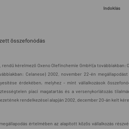
Indoklás
zett összefonódás
I. rendű kérelmező Oxeno Olefinchemie GmbH (a továbbiakban: O
vábbiakban: Celanese) 2002. november 22-én megállapodást k
yesítése érdekében, melyhez - mint vállalkozások összefonód
sztességtelen piaci magatartás és a versenykorlátozás tilalmáró
jezetének rendelkezései alapján 2002. december 20-án kelt kér
megállapodás értelmében az alapított közös vállalkozás részv