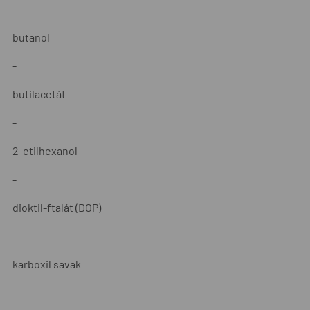
-
butanol
-
butilacetát
-
2-etilhexanol
-
dioktil-ftalát (DOP)
-
karboxil savak