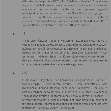
változaton két helyen is a 2002. július 11-i dátum olvasható. Az aláírások
helyén - a vállalkozások nevén túlmenően - nincsenek képviselők
megnevezve. A szerkesztett változaton az eljárásra jogosult
személyekként a Középületépítő részéről Sényi Gábor vezérigazgató, a
Baucont részéről Szecső Béla vezérigazgató neve szerepel. E változat
fejlécében a szerződő felek a Középületépítő Rt., illetve a Baucont Rt., a
Baucont Rt. melletti helyről a Klíma-Vill .Kft. neve törölve.
21)
A két első változat (tehát a Konzorcium-Középület-első, illetve a
Középület-Baucont-első) szerkezete és formátuma lényeges mértékben
eltérnek egymástól, egyes pontok az egyikben megvannak, a másikból
hiányoznak, és a pontok tartalma is jelentősen különböző. A két
szerkesztett változat (tehát a Konzorcium-Középület-szerkesztett,
illetve a Középület-Baucont-szerkesztett) szerkezete, szövegezése és
formátuma teljes mértékben megegyezik egymással.
22)
A Kaposvári Egyetem beruházásának megvalósítása során a
Középületépítő - nyilatkozata szerint - sem közvetlenül, sem
alvállalkozók közbeiktatásával nem kapott megbízást. Bár egy, a
Középületépítőnél feltalált 2002. augusztus 22-i keltezésű, alá nem írt
Megállapodás szerint a konzorcium egyik alvállalkozója, a Csőszer Rt.
folytatott tárgyalást a Középületépítő két divíziójával egy esetleges
együttműködésről, szerződéses kapcsolat azonban végül nem jött létre
közöttük. (Vj-154/2002/1/5/d, Vj-154/2002/21.)