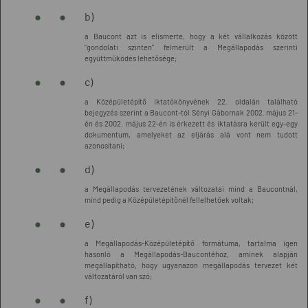
b)
a Baucont azt is elismerte, hogy a két vállalkozás között
"gondolati szinten" felmerült a Megállapodás szerinti
együttműködés lehetősége;
c)
a Középületépítő iktatókönyvének 22. oldalán található
bejegyzés szerint a Baucont-tól Sényi Gábornak 2002. május 21-
én és 2002. május 22-én is érkezett és iktatásra került egy-egy
dokumentum, amelyeket az eljárás alá vont nem tudott
azonosítani;
d)
a Megállapodás tervezetének változatai mind a Baucontnál,
mind pedig a Középületépítőnél fellelhetőek voltak;
e)
a Megállapodás-Középületépítő formátuma, tartalma igen
hasonló a Megállapodás-Baucontéhoz, aminek alapján
megállapítható, hogy ugyanazon megállapodás tervezet két
változatáról van szó;
f)