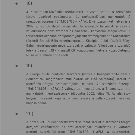
18)
A Konzorcium-Középület-szerkesztett tervezet szerint a szerződés
tárgya
befejező építőmesteri és szakszerelőipari munkálatok.
A
szerződés összege 1.643.632.786,- (+ÁFA). E változaton két helyen is a
2002. július 10-i dátum olvasható. Az aláírások helyén itt is csak a
vállalkozások neve szerepel és nincsenek képviselők megnevezve. A
tervezetben azonban az eljárásra jogosult személyekként a Konzorcium
részéről Szecső Béla vezérigazgató, a Középületépítő részéről Sényi
Gábor vezérigazgató neve szerepel. A változat fejlécében a szerződő
felek a Baucont Rt - Klímavill Kft konzorcium, illetve a Középületépítő
Rt. neve található, törlés nélkül.
19)
A Középület-Baucont-első tervezete (vagyis a Középületépítő által a
Baucont-tól megrendelt munkálatok az első változata) szerint a
szerződés tárgya
szerkezetépítési munkák.
A szerződés összege
1.548.248.805,- (+ÁFA). A változaton nincs dátum, a 3. pont szerint a
munkálatok megkezdésének időpontja 2002. július 15. Az aláírások
helyén nincsenek képviselők megnevezve a vállalkozások neveihez
kapcsolódóan.
20)
A Középület-Baucont-szerkesztett változat szerint a szerződés tárgya
befejező építőmesteri és szak-szerelőipari munkálatok.
E változat
szerinti szerződésösszeg 1.548.248.802,- (+ÁFA). A szerkesztett