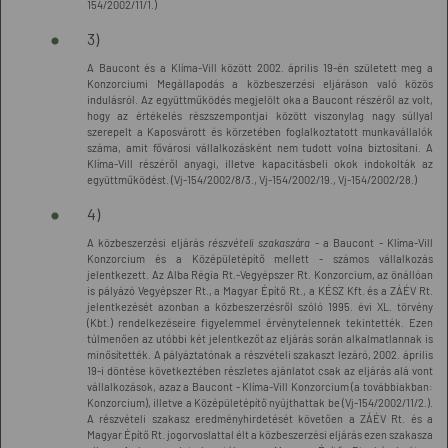
154/2002/11/1.)
3)
A Baucont és a Klíma-Vill között 2002. április 19-én született meg a
Konzorciumi Megállapodás a közbeszerzési eljáráson való közös
indulásról. Az együttműködés megjelölt oka a Baucont részéről az volt,
hogy az értékelés részszempontjai között viszonylag nagy súllyal
szerepelt a Kaposvárott és körzetében foglalkoztatott munkavállalók
száma, amit fővárosi vállalkozásként nem tudott volna biztosítani. A
Klíma-Vill részéről anyagi, illetve kapacitásbeli okok indokolták az
együttműködést. (Vj-154/2002/8/3., Vj-154/2002/19., Vj-154/2002/28.)
4)
A közbeszerzési eljárás
részvételi szakaszára
- a Baucont - Klíma-Vill
Konzorcium és a Középületépítő mellett - számos vállalkozás
jelentkezett. Az Alba Régia Rt.-Vegyépszer Rt. Konzorcium, az önállóan
is pályázó Vegyépszer Rt., a Magyar Építő Rt., a KÉSZ Kft. és a ZÁÉV Rt.
jelentkezését azonban a közbeszerzésről szóló 1995. évi XL. törvény
(Kbt.) rendelkezéseire figyelemmel érvénytelennek tekintették. Ezen
túlmenően az utóbbi két jelentkezőt az eljárás során alkalmatlannak is
minősítették. A pályáztatónak a részvételi szakaszt lezáró, 2002. április
19-i döntése következtében részletes ajánlatot csak az eljárás alá vont
vállalkozások, azaz a Baucont - Klíma-Vill Konzorcium (a továbbiakban:
Konzorcium), illetve a Középületépítő nyújthattak be (Vj-154/2002/11/2.).
A részvételi szakasz eredményhirdetését követően a ZÁÉV Rt. és a
Magyar Építő Rt. jogorvoslattal élt a közbeszerzési eljárás ezen szakasza