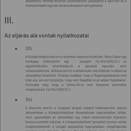
Valamennyi fentebb felsorolt közbeszerzési pályázaton a Baucont és a
Középületépítő egymás versenytársaként tett ajánlatot.
III.
Az eljárás alá vontak nyilatkozatai
33)
A Középületépítő szerint a részvételi szakaszt követően, Sényi Gábor egy
kollégája "előkészített egy ... anyagot" (Vj-154/2002/21.) az
együttműködés lehetőségeiről a pályázat kapcsán, amit
visszautasítottak. Állítása szerint a vállalkozási szerződések is ebben az
időszakban készültek. Előadta továbbá, hogy a Megállapodásokat nem
írták alá, ami azt bizonyítja, hogy nem fogadták el az abban foglaltakat.
Elmondta még, hogy a Klíma-Vill-el nem folytatott semmiféle
megbeszélést. (Vj-154/2002/21.).
34)
A Baucont szerint a vizsgálat tárgyát képező közbeszerzési eljárás
időszakában a Középületépítővel folyamatosan kapcsolatban álltak,
mert ugyanebben az időszakban egy másik közbeszerzési eljáráson
konzorciumként indultak. A Középületépítővel "gondolati szinten voltak
megbeszéléseink" a vizsgált pályázattal kapcsolatban, megállapodás