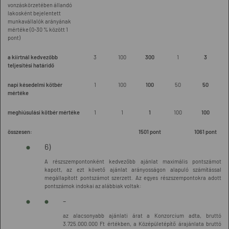
vonzáskörzetében állandó
lakosként bejelentett
munkavállalók arányának
mértéke (0-30 % között 1
pont)
a kiírtnál kedvezőbb
3
100
300
1
3
teljesítési határidő
napi késedelmi kötbér
1
100
100
50
50
mértéke
meghiúsulási kötbér mértéke
1
1
1
100
100
összesen:
1501 pont
1061 pont
6)
A részszempontonként kedvezőbb ajánlat maximális pontszámot
kapott, az ezt követő ajánlat arányosságon alapuló számítással
megállapított pontszámot szerzett. Az egyes részszempontokra adott
pontszámok indokai az alábbiak voltak:
-
az alacsonyabb ajánlati árat a Konzorcium adta, bruttó
3.725.000.000 Ft értékben, a Középületépítő árajánlata bruttó