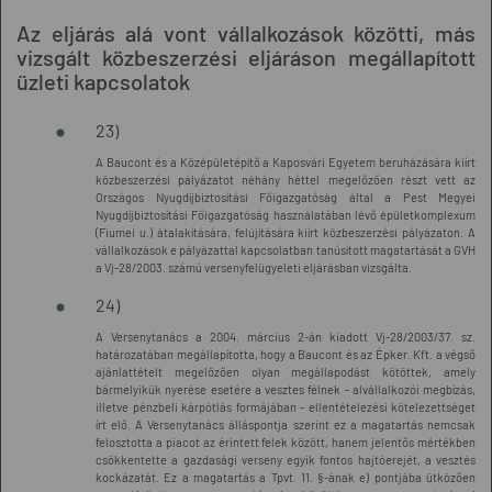
Az eljárás alá vont vállalkozások közötti, más
vizsgált közbeszerzési eljáráson megállapított
üzleti kapcsolatok
23)
A Baucont és a Középületépítő a Kaposvári Egyetem beruházására kiírt
közbeszerzési pályázatot néhány héttel megelőzően részt vett az
Országos Nyugdíjbiztosítási Főigazgatóság által a Pest Megyei
Nyugdíjbiztosítási Főigazgatóság használatában lévő épületkomplexum
(Fiumei u.) átalakítására, felújítására kiírt közbeszerzési pályázaton. A
vállalkozások e pályázattal kapcsolatban tanúsított magatartását a GVH
a Vj-28/2003. számú versenyfelügyeleti eljárásban vizsgálta.
24)
A Versenytanács a 2004. március 2-án kiadott Vj-28/2003/37. sz.
határozatában megállapította, hogy a Baucont és az Épker. Kft. a végső
ajánlattételt megelőzően olyan megállapodást kötöttek, amely
bármelyikük nyerése esetére a vesztes félnek - alvállalkozói megbízás,
illetve pénzbeli kárpótlás formájában - ellentételezési kötelezettséget
írt elő. A Versenytanács álláspontja szerint ez a magatartás nemcsak
felosztotta a piacot az érintett felek között, hanem jelentős mértékben
csökkentette a gazdasági verseny egyik fontos hajtóerejét, a vesztés
kockázatát. Ez a magatartás a Tpvt. 11. §-ának e) pontjába ütközően