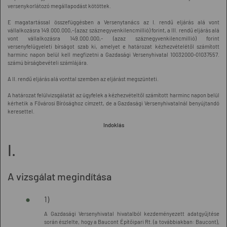
versenykorlátozó megállapodást kötöttek.
E magatartással összefüggésben a Versenytanács az I. rendű eljárás alá vont
vállalkozásra 149.000.000,- (azaz száznegyvenkilencmillió) forint, a III. rendű eljárás alá
vont vállalkozásra 149.000.000,- (azaz száznegyvenkilencmillió) forint
versenyfelügyeleti bírságot szab ki, amelyet e határozat kézhezvételétől számított
harminc napon belül kell megfizetni a Gazdasági Versenyhivatal 10032000-01037557.
számú bírságbevételi számlájára.
A II. rendű eljárás alá vonttal szemben az eljárást megszünteti.
A határozat felülvizsgálatát az ügyfelek a kézhezvételtől számított harminc napon belül
kérhetik a Fővárosi Bírósághoz címzett, de a Gazdasági Versenyhivatalnál benyújtandó
keresettel.
Indoklás
I.
A vizsgálat megindítása
1)
A Gazdasági Versenyhivatal hivatalból kezdeményezett adatgyűjtése
során észlelte, hogy a Baucont Építőipari Rt. (a továbbiakban: Baucont),