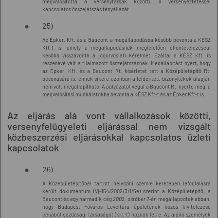
megvalósította a versenytársak közötti, a versenyeztetéssel
kapcsolatos összejátszás tényállását.
25)
Az Épker. Kft. és a Baucont a megállapodásba később bevonta a KÉSZ
Kft-t is, amely a megállapodásnak megfelelően ellentételezéséül
később visszavonta a jogorvoslati kérelmét. Ezáltal a KÉSZ Kft. is
részesévé vált a tilalmazott összejátszásnak. Megállapítást nyert, hogy
az Épker. Kft. és a Baucont Rt. kísérletet tett a Középületépítő Rt.
bevonására is, ennek sikere azonban a felderített bizonyítékok alapján
nem volt megállapítható. A pályázatot végül a Baucont Rt. nyerte meg, a
megvalósítási munkálatokba bevonta a KÉSZ Kft-t és az Épker Kft-t is.
Az eljárás alá vont vállalkozások közötti,
versenyfelügyeleti eljárással nem vizsgált
közbeszerzési eljárásokkal kapcsolatos üzleti
kapcsolatok
26)
A Középületépítőnél tartott helyszíni szemle keretében lefoglalásra
került dokumentum (Vj-154/2002/3/1/5e) szerint a Középületépítő, a
Baucont és egy harmadik cég
2002. október 7-én
megállapodtak abban,
hogy Budapest Főváros Levéltára épületének közös kivitelezése
céljából gazdasági társaságot (kkt-t) hoznak létre. Az aláíró személyek