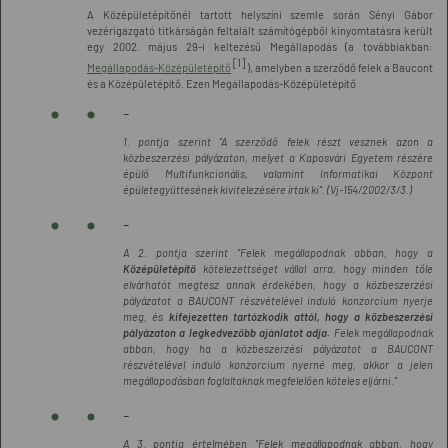
A Középületépítőnél tartott helyszíni szemle során Sényi Gábor
vezérigazgató titkárságán feltalált számítógépből kinyomtatásra került
egy 2002. május 29-i keltezésű Megállapodás (a továbbiakban:
[1]
Megállapodás-Középületépítő
), amelyben a szerződő felek a Baucont
és a Középületépítő. Ezen Megállapodás-Középületépítő
-
1. pontja szerint "A szerződő felek részt vesznek azon a
közbeszerzési pályázaton, melyet a Kaposvári Egyetem részére
épülő Multifunkcionális, valamint Informatikai Központ
épületegyüttesének kivitelezésére írtak ki". (Vj-154/2002/3/3.)
-
A 2. pontja szerint "Felek megállapodnak abban, hogy a
Középületépítő
kötelezettséget vállal arra, hogy minden tőle
elvárhatót megtesz annak érdekében, hogy a közbeszerzési
pályázatot a BAUCONT részvételével induló konzorcium nyerje
meg, és
kifejezetten tartózkodik attól, hogy a közbeszerzési
pályázaton a legkedvezőbb ajánlatot adja.
Felek megállapodnak
abban, hogy ha a közbeszerzési pályázatot a BAUCONT
részvételével induló konzorcium nyerné meg, akkor a jelen
megállapodásban foglaltaknak megfelelően köteles eljárni."
-
A 3. pontja értelmében "Felek megállapodnak abban, hogy