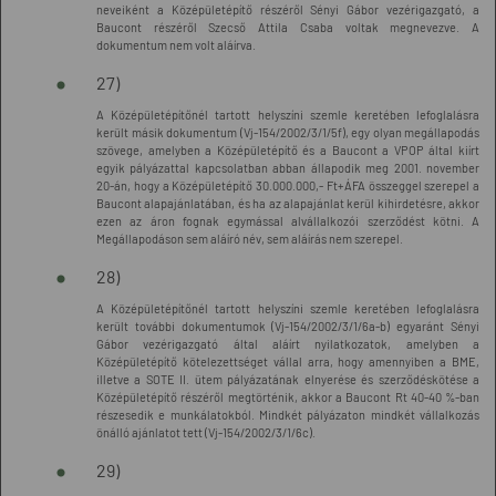
neveiként a Középületépítő részéről Sényi Gábor vezérigazgató, a
Baucont részéről Szecső Attila Csaba voltak megnevezve. A
dokumentum nem volt aláírva.
27)
A Középületépítőnél tartott helyszíni szemle keretében lefoglalásra
került másik dokumentum (Vj-154/2002/3/1/5f), egy olyan megállapodás
szövege, amelyben a Középületépítő és a Baucont a VPOP által kiírt
egyik pályázattal kapcsolatban abban állapodik meg 2001. november
20-án, hogy a Középületépítő 30.000.000,- Ft+ÁFA összeggel szerepel a
Baucont alapajánlatában, és ha az alapajánlat kerül kihirdetésre, akkor
ezen az áron fognak egymással alvállalkozói szerződést kötni. A
Megállapodáson sem aláíró név, sem aláírás nem szerepel.
28)
A Középületépítőnél tartott helyszíni szemle keretében lefoglalásra
került további dokumentumok (Vj-154/2002/3/1/6a-b) egyaránt Sényi
Gábor vezérigazgató által aláírt nyilatkozatok, amelyben a
Középületépítő kötelezettséget vállal arra, hogy amennyiben a BME,
illetve a SOTE II. ütem pályázatának elnyerése és szerződéskötése a
Középületépítő részéről megtörténik, akkor a Baucont Rt 40-40 %-ban
részesedik e munkálatokból. Mindkét pályázaton mindkét vállalkozás
önálló ajánlatot tett (Vj-154/2002/3/1/6c).
29)