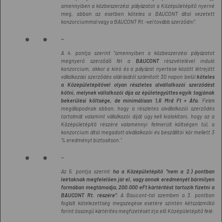
amennyiben a közbeszerzési pályázatot a Középületépítő nyerné
meg, abban az esetben köteles a BAUCONT által vezetett
konzorciummal vagy a BAUCONT Rt.-vel tovább szerződni".
-
A 4. pontja szerint "amennyiben a közbeszerzési pályázatot
megnyerő szerződő fél a
BAUCONT
részvételével induló
konzorcium, akkor a kiíró és a pályázat nyertese között létrejött
vállalkozási szerződés aláírásától számított 30 napon belül
köteles
a Középületépítővel olyan részletes alvállalkozói szerződést
kötni, melynek vállalkozói díja az épületegyüttes egyik tagjának
bekerülési költsége, de minimálisan 1,6 Mrd Ft + Áfa.
Felek
megállapodnak abban, hogy a részletes alvállalkozói szerződés
tartalmát valamint vállalkozói díját úgy kell kialakítani, hogy az a
Középületépítő részére valamennyi felmerült költségen túl, a
konzorcium által megadott alvállalkozói és beszállítói kör mellett 3
% eredményt biztosítson."
-
Az 5. pontja szerint
ha a Középületépítő "nem a 2.) pontban
leírtaknak megfelelően jár el, vagy annak eredményét bármilyen
formában megtámadja, 200.000 eFt kártérítést tartozik fizetni a
BAUCONT Rt. részére".
A Baucont-tal szemben a 3. pontban
foglalt kötelezettség megszegése esetére szintén kétszázmillió
forint összegű kártérítés megfizetését írja elő Középületépítő felé.