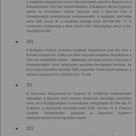
A vizsgálati anyagokhoz csatolt dokumentumok szerint a Baucont és a
Középületépítő 2001-ben együttműködött a Budapesti Német Egyetem
építési és kivitelezési munkái kapcsán, ahol a Baucont mint a
Középületépítő alvállalkozója tevékenykedett. A megbízási szerződés
kelte 2001. június 18., a megbízás összege nettó 381.508.360,- Ft. A
kivitelezés elszámolása a felek között 2002. februárjában zárult le (Vj-
154/2002/34-36).
30)
A Budapest Főváros Levéltára megbízás teljesítésére nem jött létre a
fentebb említett kkt. A Baucont által megnyert megbízás teljesítésére a
GVH-nak megküldött
Építési - Vállalkozási szerződés
szerint a Baucont a
Középületépítőt "sima" vállalkozási szerződés formájában vonta be. Az
erről szóló szerződés közöttük 2002. november 28-án került aláírásra, a
vállalási összeg nettó 2.225.623.430,- Ft volt.
31)
A Holocaust Dokumentációs Központ és Emlékhely közbeszerzési
eljárásban a Baucont mint nyertes vállalkozói szerződés keretében
vonta be a Középületépítőt a munkálatok elvégzésébe 157.184.480,-Ft
értékben. A vállalkozói szerződés kelte 2002. október 14. A Fővárosi
Levéltár közbeszerzési pályázata a Kaposvári Egyetem
közbeszerzésével közel egyidőben zajlott.
32)