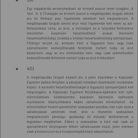
Egy magatartás versenyhatásait az érintett piacon lehet vizsgálni. A
Tpvt. 14. § (1) alapján az érintett piacot a megállapodás tárgyát alkotó
áru és földrajzi piac figyelembe vételével kell meghatározni. A
megállapodás tárgyát alkotó árun kívül figyelembe kell venni az azt-
felhasználási célra, az árra, a minőségre és a teljesítés feltételeire
tekintettel- ésszerűen helyettesíthető árukat (keresleti
helyettesíthetőség), továbbá a kínálati helyettesíthetőség szempontjait.
Földrajzi terület az, amelyen kívül a fogyasztó nem, vagy csak
számottevően kedvezőtlenebb feltételek mellett tudja az árut
beszerezni, vagy az áru értékesítője nem, vagy csak számottevően
kedvezőtlenebb feltételek mellett tudja az árut értékesíteni.
40)
A megállapodás tárgyát képező áru a jelen eljárásban a Kaposvári
Egyetem építési-felújítási, a pályázati kiírásban részletezett munkálatai
képezi. A keresleti helyettesíthetőséget a fogyasztó szempontjából kell
megvizsgálni. A Kaposvári Egyetem felújítására-építésére kiírt nyílt,
előminősítéses közbeszerzési eljáráson bármelyik építkezési
munkálatok lebonyolítására képes vállalkozás elindulhatott. Az
előminősítést követő ajánlattételi szakaszban azonban már csak azok a
vállalkozások vehetnek részt, akik a részvételi szakaszban
meghatározott pénzügyi, gazdasági és műszaki feltételeknek a
legjobban megfeleltek. Ebben a szakaszban a kiíró már csak az
ajánlattételre ténylegesen felkért vállalkozások közül, jelen esetben
csak a Konzorcium és a Középületépítő közül választhatott.