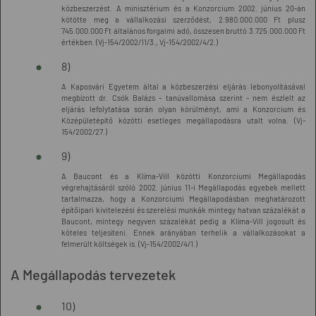
közbeszerzést. A minisztérium és a Konzorcium 2002. június 20-án
kötötte meg a vállalkozási szerződést, 2.980.000.000 Ft plusz
745.000.000 Ft általános forgalmi adó, összesen bruttó 3.725.000.000 Ft
értékben. (Vj-154/2002/11/3., Vj-154/2002/4/2.)
8)
A Kaposvári Egyetem által a közbeszerzési eljárás lebonyolításával
megbízott dr. Csók Balázs - tanúvallomása szerint - nem észlelt az
eljárás lefolytatása során olyan körülményt, ami a Konzorcium és
Középületépítő közötti esetleges megállapodásra utalt volna. (Vj-
154/2002/27.)
9)
A Baucont és a Klíma-Vill közötti Konzorciumi Megállapodás
végrehajtásáról szóló 2002. június 11-i Megállapodás egyebek mellett
tartalmazza, hogy a Konzorciumi Megállapodásban meghatározott
építőipari kivitelezési és szerelési munkák mintegy hatvan százalékát a
Baucont, mintegy negyven százalékát pedig a Klíma-Vill jogosult és
köteles teljesíteni. Ennek arányában terhelik a vállalkozásokat a
felmerült költségek is. (Vj-154/2002/4/1.)
A Megállapodás tervezetek
10)