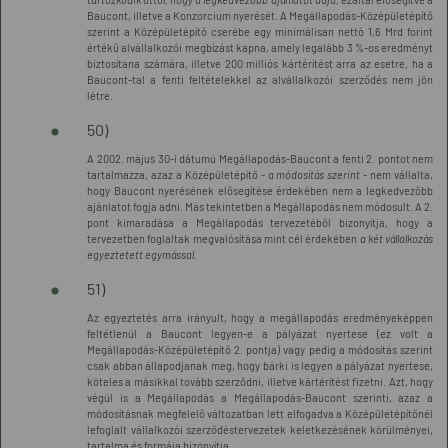
Baucont, illetve a Konzorcium nyerését. A Megállapodás-Középületépítő
szerint a Középületépítő cserébe egy minimálisan nettó 1,6 Mrd forint
értékű alvállalkozói megbízást kapna, amely legalább 3 %-os eredményt
biztosítana számára, illetve 200 milliós kártérítést arra az esetre, ha a
Baucont-tal a fenti feltételekkel az alvállalkozói szerződés nem jön
létre.
50)
A 2002. május 30-i dátumú Megállapodás-Baucont a fenti 2. pontot nem
tartalmazza, azaz a Középületépítő -
a módosítás szerint
- nem vállalta,
hogy Baucont nyerésének elősegítése érdekében nem a legkedvezőbb
ajánlatot fogja adni. Más tekintetben a Megállapodás nem módosult. A 2.
pont kimaradása a Megállapodás tervezetéből bizonyítja, hogy a
tervezetben foglaltak megvalósítása mint cél érdekében
a két vállalkozás
egyeztetett egymással.
51)
Az egyeztetés arra irányult, hogy a megállapodás eredményeképpen
feltétlenül a Baucont legyen-e a pályázat nyertese (ez volt a
Megállapodás-Középületépítő 2. pontja) vagy pedig a módosítás szerint
csak abban állapodjanak meg, hogy bárki is legyen a pályázat nyertese,
köteles a másikkal tovább szerződni, illetve kártérítést fizetni. Azt, hogy
végül is a Megállapodás a Megállapodás-Baucont szerinti, azaz a
módosításnak megfelelő változatban lett elfogadva a Középületépítőnél
lefoglalt vállalkozói szerződéstervezetek keletkezésének körülményei,
tartalma és formája bizonyítja.