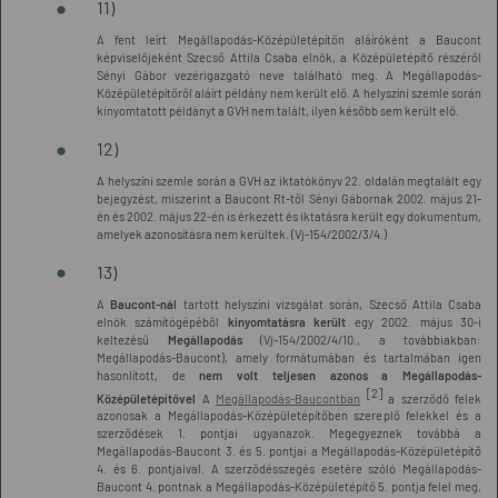
11)
A fent leírt Megállapodás-Középületépítőn aláíróként a Baucont
képviselőjeként Szecső Attila Csaba elnök, a Középületépítő részéről
Sényi Gábor vezérigazgató neve található meg. A Megállapodás-
Középületépítőről aláírt példány nem került elő. A helyszíni szemle során
kinyomtatott példányt a GVH nem talált, ilyen később sem került elő.
12)
A helyszíni szemle során a GVH az iktatókönyv 22. oldalán megtalált egy
bejegyzést, miszerint a Baucont Rt-től Sényi Gábornak 2002. május 21-
én és 2002. május 22-én is érkezett és iktatásra került egy dokumentum,
amelyek azonosításra nem kerültek. (Vj-154/2002/3/4.)
13)
A
Baucont-nál
tartott helyszíni vizsgálat során, Szecső Attila Csaba
elnök számítógépéből
kinyomtatásra került
egy 2002. május 30-i
keltezésű
Megállapodás
(Vj-154/2002/4/10., a továbbiakban:
Megállapodás-Baucont), amely formátumában és tartalmában igen
hasonlított, de
nem volt teljesen azonos a Megállapodás-
[2]
Középületépítővel
A
Megállapodás-Baucontban
a szerződő felek
azonosak a Megállapodás-Középületépítőben szereplő felekkel és a
szerződések 1. pontjai ugyanazok. Megegyeznek továbbá a
Megállapodás-Baucont 3. és 5. pontjai a Megállapodás-Középületépítő
4. és 6. pontjaival. A szerződésszegés esetére szóló Megállapodás-
Baucont 4. pontnak a Megállapodás-Középületépítő 5. pontja felel meg,