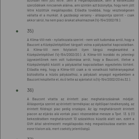
azonban nem jött létre. Sem a Megállapodások, sem a vállalkozási
szerződések nincsenek aláírva, ami szintén azt bizonyítja, hogy nem jött
létre közöttük megállapodás. Előadta továbbá, hogy veszteségesen
vállalta el a munkát. A gazdasági verseny - álláspontja szerint - csak
akkor sérül, ha nem piaci árakat alkalmaznak (Vj-154/2002/19.).
35)
A Klíma-Vill-nek - nyilatkozata szerint - nem volt tudomása arról, hogy a
Baucont a Középületépítővel tárgyalt volna a pályázattal kapcsolatban.
A Klíma-Vill nem folytatott ilyen tárgyú megbeszélést a
Középületépítővel (Vj-154/2002/20.). A Klíma-Vill korábbi és jelenlegi
ügyvezetőinek nem volt tudomása arról, hogy a Baucont, illetve a
Középületépítő között a pályázattal kapcsolatban egyeztetés történt.
Előadta még, hogy a Klíma-Vill csak a rá vonatkozó háttéranyagokat
biztosította a közös pályázathoz, a pályázati anyagot egyebekben a
Baucont készítette el, és ő tette az ajánlatot is (Vj-154/2002/20 és 32.).
36)
A Baucont vitatta az érintett piac meghatározásának módját.
Álláspontja szerint az érintett termékpiac az építőipari tevékenység, az
érintett földrajzi piac pedig országos. Az így meghatározott érintett
piacon az eljárás alá vontak piaci részesedése messze a Tpvt. 13. § (1)
bekezdésében meghatározott 10 százalékos küszöb alatt van, ezért a
GVH által sérelmezett megállapodás még megvalósulása esetén sem
esne tilalom alá, mert csekély jelentőségű.