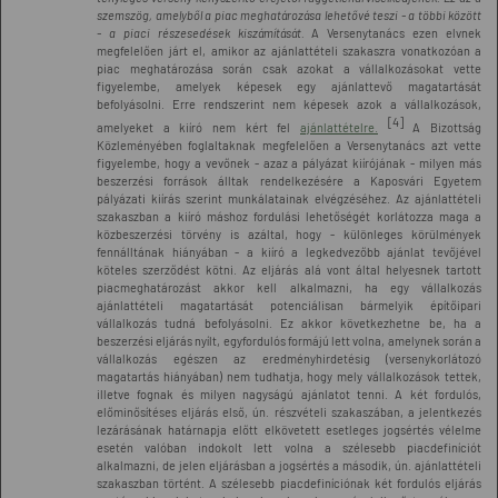
szemszög, amelyből a piac meghatározása lehetővé teszi - a többi között
- a piaci részesedések kiszámítását.
A Versenytanács ezen elvnek
megfelelően járt el, amikor az ajánlattételi szakaszra vonatkozóan a
piac meghatározása során csak azokat a vállalkozásokat vette
figyelembe, amelyek képesek egy ajánlattevő magatartását
befolyásolni. Erre rendszerint nem képesek azok a vállalkozások,
[4]
amelyeket a kiíró nem kért fel
ajánlattételre.
A Bizottság
Közleményében foglaltaknak megfelelően a Versenytanács azt vette
figyelembe, hogy a vevőnek - azaz a pályázat kiírójának - milyen más
beszerzési források álltak rendelkezésére a Kaposvári Egyetem
pályázati kiírás szerint munkálatainak elvégzéséhez. Az ajánlattételi
szakaszban a kiíró máshoz fordulási lehetőségét korlátozza maga a
közbeszerzési törvény is azáltal, hogy - különleges körülmények
fennálltának hiányában - a kiíró a legkedvezőbb ajánlat tevőjével
köteles szerződést kötni. Az eljárás alá vont által helyesnek tartott
piacmeghatározást akkor kell alkalmazni, ha egy vállalkozás
ajánlattételi magatartását potenciálisan bármelyik építőipari
vállalkozás tudná befolyásolni. Ez akkor következhetne be, ha a
beszerzési eljárás nyílt, egyfordulós formájú lett volna, amelynek során a
vállalkozás egészen az eredményhirdetésig (versenykorlátozó
magatartás hiányában) nem tudhatja, hogy mely vállalkozások tettek,
illetve fognak és milyen nagyságú ajánlatot tenni. A két fordulós,
előminősítéses eljárás első, ún. részvételi szakaszában, a jelentkezés
lezárásának határnapja előtt elkövetett esetleges jogsértés vélelme
esetén valóban indokolt lett volna a szélesebb piacdefiníciót
alkalmazni, de jelen eljárásban a jogsértés a második, ún. ajánlattételi
szakaszban történt. A szélesebb piacdefiníciónak két fordulós eljárás