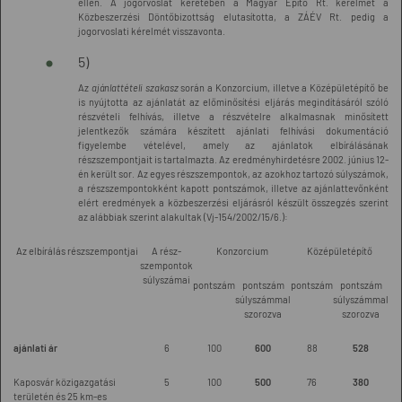
ellen. A jogorvoslat keretében a Magyar Építő Rt. kérelmét a
Közbeszerzési Döntőbizottság elutasította, a ZÁÉV Rt. pedig a
jogorvoslati kérelmét visszavonta.
5)
Az
ajánlattételi szakasz
során a Konzorcium, illetve a Középületépítő be
is nyújtotta az ajánlatát az előminősítési eljárás megindításáról szóló
részvételi felhívás, illetve a részvételre alkalmasnak minősített
jelentkezők számára készített ajánlati felhívási dokumentáció
figyelembe vételével, amely az ajánlatok elbírálásának
részszempontjait is tartalmazta. Az eredményhirdetésre 2002. június 12-
én került sor. Az egyes részszempontok, az azokhoz tartozó súlyszámok,
a részszempontokként kapott pontszámok, illetve az ajánlattevőnként
elért eredmények a közbeszerzési eljárásról készült összegzés szerint
az alábbiak szerint alakultak (Vj-154/2002/15/6.):
Az elbírálás részszempontjai
A rész-
Konzorcium
Középületépítő
szempontok
súlyszámai
pontszám
pontszám
pontszám
pontszám
súlyszámmal
súlyszámmal
szorozva
szorozva
ajánlati ár
6
100
600
88
528
Kaposvár közigazgatási
5
100
500
76
380
területén és 25 km-es