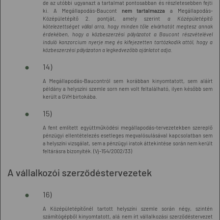
de az utóbbi ugyanazt a tartalmat pontosabban és részletesebben fejti
ki. A Megállapodás-Baucont
nem tartalmazza
a Megállapodás-
Középületépítő 2. pontját, amely szerint
a Középületépítő
kötelezettséget vállal arra, hogy minden tőle elvárhatót megtesz annak
érdekében, hogy a közbeszerzési pályázatot a Baucont részvételével
induló konzorcium nyerje meg és kifejezetten tartózkodik attól, hogy a
közbeszerzési pályázaton a legkedvezőbb ajánlatot adja.
14)
A Megállapodás-Baucontról sem korábban kinyomtatott, sem aláírt
példány a helyszíni szemle sorn nem volt feltalálható, ilyen később sem
került a GVH birtokába.
15)
A fent említett együttműködési megállapodás-tervezetekben szereplő
pénzügyi ellentételezés esetleges megvalósulásával kapcsolatban sem
a helyszíni vizsgálat, sem a pénzügyi iratok áttekintése során nem került
feltárásra bizonyíték. (Vj-154/2002/33)
A vállalkozói szerződéstervezetek
16)
A Középületépítőnél tartott helyszíni szemle során négy, szintén
számítógépből kinyomtatott, alá nem írt vállalkozási szerződéstervezet