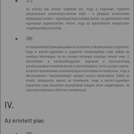
37)
Az eljárás alá vontak tagadták azt, hogy a Kaposvári Egyetem
pályázatának eredményhirdetése előtt - a pályázat kimenetelét
befolyásoló módon - egymással kapcsolatba léptek, az ajánlattétel előtt
egymással egyeztetettek, illetve, hogy az ajánlattételt megelőzően
megállapodásra jutottak.
38)
A Középületépítő beadványában arra hívta fel a Versenytanács figyelmét,
hogy a kartell-ügyekben a jogsértés megállapítása csak abban az
esetben lehetséges, ha az minden kétséget kizáróan tehető meg. E
tekintetben a versenyfelügyeleti eljárások a bizonyítottság
vonatkozásában közelebb állnak a büntetőjoghoz, mint a polgári joghoz.
A kartell-eljárásokban a büntetőjogias bizonyítási elv kizárja azt, hogy a
Versenytanács "valószínűségek" alapján hozzon határozatot. Ebből az
elvből, álláspontja szerint az következik, hogy a kartell-ügyekben
jogsértést csak közvetlen bizonyítékok alapján lehet megállapítani, és
ilyen bizonyítékkal a GVH nem rendelkezik.
IV.
Az érintett piac
39)