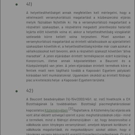
41)
A helyettesíthetőséget annak megfelelően kell mérlegelni, hogy a
vélelmezett versenykorlátozó magatartást a közbeszerzési eljárás
melyik fázisában fejtették ki. Ha a versenykorlátozó magatartást a
részvételi szakaszban, a részvételre megadott jelentkezési határidő
lejárta előtt követték volna el, akkor a helyettesíthetőség vizsgálatát
szélesebb körre kellett volna terjeszteni. Mivel azonban a
versenykorlátozó magatartást az érintett vállalkozások az ajánlattételi
szakaszban követték el, a helyettesíthetőség körébe már csak azokat a
vállalkozásokat kell bevonni, akik a részvételi szakaszt követően "állva
maradtak". A jelen eljárásban érintett termékpiacon ezért kizárólag a
Konzorcium, illetve annak képviseletében a Baucont és a
Középületépítő van jelen. A jelen eljárásban érintett termékek köre a
fentiek miatt nem tágítható tovább a Kaposvári Egyetem pályázati
kiírásában leírt munkálatoknál. Ugyanezen okokból az érintett földrajzi
piac a kivitelezés helye: a Kaposvári Egyetem területe.
42)
A Baucont beadványában (Vj-154/2002/45/I. sz. irat) hivatkozik a EK
Bizottságának (a továbbiakban: Bizottság) piacmeghatározással
[3]
kapcsolatos
Közleményében
foglaltakra. A Közlemény (az eljárás alá
vont által idézett szövege) szerint
a piac meghatározásának célja - mind
a termékek, mind a földrajzi dimenziójában - az, hogy beazonosítsa a
vállalkozás azon tényleges versenytársait, amelyek képesek korlátozni e
vállalkozás magatartását, és megakadályozni azokat abban, hogy a
tényleges verseny kényszerítő erejétől függetlenül viselkedjenek. Ez az a