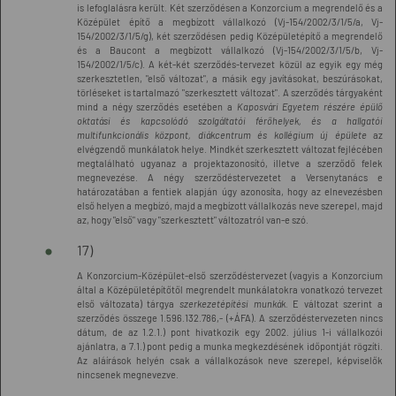
is lefoglalásra került. Két szerződésen a Konzorcium a megrendelő és a
Középület építő a megbízott vállalkozó (Vj-154/2002/3/1/5/a, Vj-
154/2002/3/1/5/g), két szerződésen pedig Középületépítő a megrendelő
és a Baucont a megbízott vállalkozó (Vj-154/2002/3/1/5/b, Vj-
154/2002/1/5/c). A két-két szerződés-tervezet közül az egyik egy még
szerkesztetlen, "első változat", a másik egy javításokat, beszúrásokat,
törléseket is tartalmazó "szerkesztett változat". A szerződés tárgyaként
mind a négy szerződés esetében a
Kaposvári Egyetem részére épülő
oktatási és kapcsolódó szolgáltatói férőhelyek, és a hallgatói
multifunkcionális központ, diákcentrum és kollégium új épülete
az
elvégzendő munkálatok helye. Mindkét szerkesztett változat fejlécében
megtalálható ugyanaz a projektazonosító, illetve a szerződő felek
megnevezése. A négy szerződéstervezetet a Versenytanács e
határozatában a fentiek alapján úgy azonosíta, hogy az elnevezésben
első helyen a megbízó, majd a megbízott vállalkozás neve szerepel, majd
az, hogy "első" vagy "szerkesztett" változatról van-e szó.
17)
A Konzorcium-Középület-első szerződéstervezet (vagyis a Konzorcium
által a Középületépítőtől megrendelt munkálatokra vonatkozó tervezet
első változata) tárgya
szerkezetépítési munkák.
E változat szerint a
szerződés összege 1.596.132.786,- (+ÁFA). A szerződéstervezeten nincs
dátum, de az 1.2.1.) pont hivatkozik egy 2002. július 1-i vállalkozói
ajánlatra, a 7.1.) pont pedig a munka megkezdésének időpontját rögzíti.
Az aláírások helyén csak a vállalkozások neve szerepel, képviselők
nincsenek megnevezve.