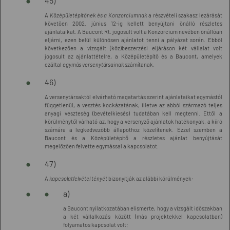
45)
A
Középületépítőnek és a Konzorciumnak
a részvételi szakasz lezárását
követően 2002. június 12-ig kellett benyújtani önálló részletes
ajánlataikat. A Baucont Rt. jogosult volt a Konzorcium nevében önállóan
eljárni, ezen belül különösen ajánlatot tenni a pályázat során. Ebből
következően a vizsgált (köz)beszerzési eljáráson két vállalat volt
jogosult az ajánlattételre, a Középületépítő és a Baucont, amelyek
ezáltal
egymás versenytársainak
számítanak.
46)
A versenytársaktól elvárható magatartás szerint ajánlataikat egymástól
függetlenül, a vesztés kockázatának, illetve az abból származó teljes
anyagi veszteség (bevételkiesés) tudatában kell megtenni. Ettől a
körülménytől várható az, hogy a versenyző ajánlatok hatékonyak, a kiíró
számára a legkedvezőbb állapothoz közelítenek. Ezzel szemben a
Baucont és a Középületépítő a részletes ajánlat benyújtását
megelőzően felvette egymással a kapcsolatot.
47)
A
kapcsolatfelvétel tényét
bizonyítják az alábbi körülmények:
a)
a Baucont nyilatkozatában elismerte, hogy a vizsgált időszakban
a két vállalkozás között (más projektekkel kapcsolatban)
folyamatos kapcsolat volt;