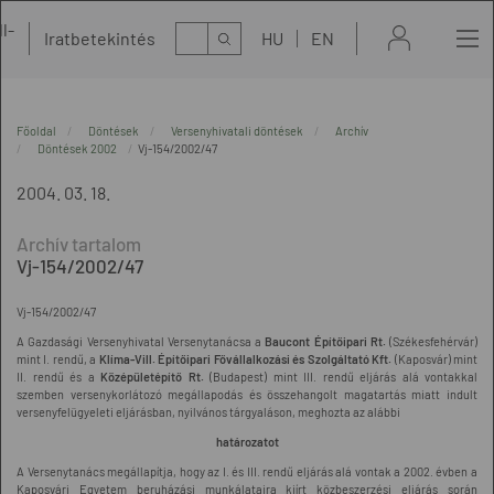
l-
Kereső
Iratbetekintés
HU
EN
t
Főoldal
Döntések
Versenyhivatali döntések
Archív
Döntések 2002
Vj-154/2002/47
2004. 03. 18.
Vj-154/2002/47
Vj-154/2002/47
A Gazdasági Versenyhivatal Versenytanácsa a
Baucont Építőipari Rt.
(Székesfehérvár)
mint I. rendű, a
Klíma-Vill. Építőipari Fővállalkozási és Szolgáltató Kft.
(Kaposvár) mint
II. rendű és a
Középületépítő Rt.
(Budapest) mint III. rendű eljárás alá vontakkal
szemben versenykorlátozó megállapodás és összehangolt magatartás miatt indult
versenyfelügyeleti eljárásban, nyilvános tárgyaláson, meghozta az alábbi
határozatot
A Versenytanács megállapítja, hogy az I. és III. rendű eljárás alá vontak a 2002. évben a
Kaposvári Egyetem beruházási munkálataira kiírt közbeszerzési eljárás során