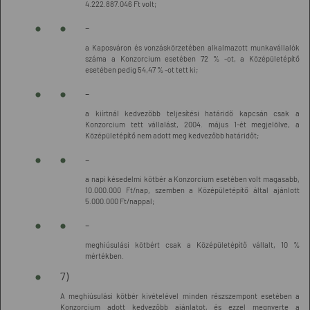
4.222.887.046 Ft volt;
-
a Kaposváron és vonzáskörzetében alkalmazott munkavállalók
száma a Konzorcium esetében 72 % -ot, a Középületépítő
esetében pedig 54,47 % -ot tett ki;
-
a kiírtnál kedvezőbb teljesítési határidő kapcsán csak a
Konzorcium tett vállalást, 2004. május 1-ét megjelölve, a
Középületépítő nem adott meg kedvezőbb határidőt;
-
a napi késedelmi kötbér a Konzorcium esetében volt magasabb,
10.000.000 Ft/nap, szemben a Középületépítő által ajánlott
5.000.000 Ft/nappal;
-
meghiúsulási kötbért csak a Középületépítő vállalt, 10 %
mértékben.
7)
A meghiúsulási kötbér kivételével minden részszempont esetében a
Konzorcium adott kedvezőbb ajánlatot, és ezzel megnyerte a