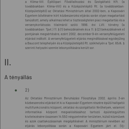
a Klíma-Vill. Építőipari Fővállalkozási és Szolgáltató Kft. (a
továbbiakban: Klíma-Vill) és a Középületépítő Rt. (a továbbiakban:
Középületépítő) az Oktatási Minisztérium által 2002-ben, a Kaposvári
Egyetem bővítésére kiírt közbeszerzési eljárás során olyan magatartást
tanúsított, amely alkalmas lehet a tisztességtelen piaci magatartás és a
versenykorlátozás tilalmáról szóló 1996. évi LVII. törvény (a
továbbiakban: Tpvt.) 11. § (1) bekezdésének és a 11. § (2) bekezdésének e)
pontjának megsértésére, ezért 2002. december 9-én versenyfelügyeleti
eljárást indított. A versenyfelügyeleti eljárás megindításával egyidejűleg
a Baucont telephelyén és a Középületépítő Rt. székhelyén a Tpvt. 65/A. §
szerinti helyszíni szemle lebonyolítására került sor.
II.
A tényállás
2)
Az Oktatási Minisztérium Beruházási Főosztálya 2002. április 3-án
közbeszerzési eljárást írt ki a Kaposvári Egyetem részére épülő hallgatói
multifunkcionális központ, oktatási és szolgáltatói férőhelyek, valamint
informatikai központ megvalósításához tartozó épületegyüttes
kivitelezésére összesen 14.550 négyzetméter területen, külső közművek
és azok csatlakozásainak megépítésével. A minisztérium nevében az
eljárás lebonyolítása során a Kaposvári Egyetem járt el. (Vj-