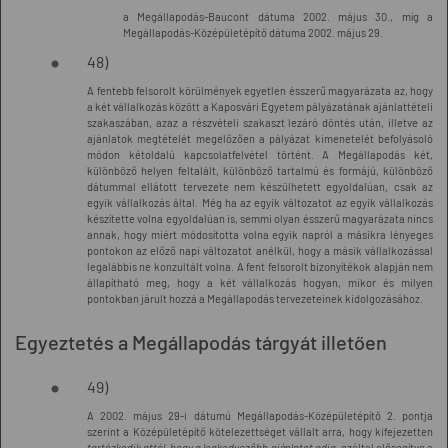
a Megállapodás-Baucont dátuma 2002. május 30., míg a
Megállapodás-Középületépítő dátuma 2002. május 29.
48)
A fentebb felsorolt körülmények egyetlen ésszerű magyarázata az, hogy
a két vállalkozás között a Kaposvári Egyetem pályázatának ajánlattételi
szakaszában, azaz a részvételi szakaszt lezáró döntés után, illetve az
ajánlatok megtételét megelőzően a pályázat kimenetelét befolyásoló
módon kétoldalú kapcsolatfelvétel történt. A Megállapodás két,
különböző helyen feltalált, különböző tartalmú és formájú, különböző
dátummal ellátott tervezete nem készülhetett egyoldalúan, csak az
egyik vállalkozás által. Még ha az egyik változatot az egyik vállalkozás
készítette volna egyoldalúan is, semmi olyan ésszerű magyarázata nincs
annak, hogy miért módosította volna egyik napról a másikra lényeges
pontokon az előző napi változatot anélkül, hogy a másik vállalkozással
legalábbis ne konzultált volna. A fent felsorolt bizonyítékok alapján nem
állapítható meg, hogy a két vállalkozás hogyan, mikor és milyen
pontokban járult hozzá a Megállapodás tervezeteinek kidolgozásához.
Egyeztetés a Megállapodás tárgyát illetően
49)
A 2002. május 29-i dátumú Megállapodás-Középületépítő 2. pontja
szerint a Középületépítő kötelezettséget vállalt arra, hogy kifejezetten
tartózkodik attól, hogy a legkedvezőbb ajánlatot adja,
ezáltal elősegítve a