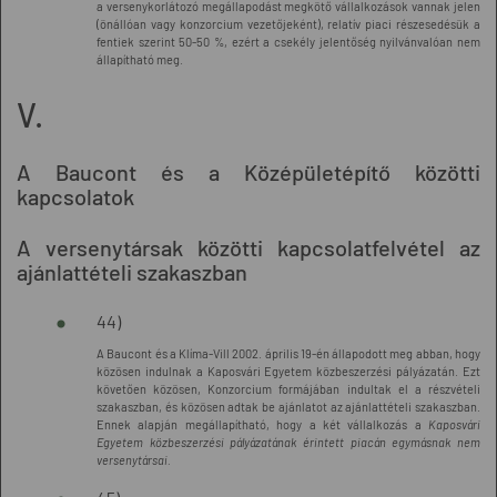
a versenykorlátozó megállapodást megkötő vállalkozások vannak jelen
(önállóan vagy konzorcium vezetőjeként), relatív piaci részesedésük a
fentiek szerint 50-50 %, ezért a csekély jelentőség nyilvánvalóan nem
állapítható meg.
V.
A Baucont és a Középületépítő közötti
kapcsolatok
A versenytársak közötti kapcsolatfelvétel az
ajánlattételi szakaszban
44)
A Baucont és a Klíma-Vill 2002. április 19-én állapodott meg abban, hogy
közösen indulnak a Kaposvári Egyetem közbeszerzési pályázatán. Ezt
követően közösen, Konzorcium formájában indultak el a részvételi
szakaszban, és közösen adtak be ajánlatot az ajánlattételi szakaszban.
Ennek alapján megállapítható, hogy a két vállalkozás a
Kaposvári
Egyetem közbeszerzési pályázatának érintett piacán egymásnak nem
versenytársai.