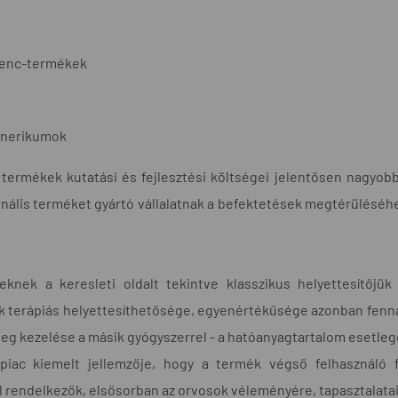
cenc-termékek
nerikumok
s termékek kutatási és fejlesztési költségei jelentősen nagyo
ginális terméket gyártó vállalatnak a befektetések megtérüléséh
eknek a keresleti oldalt tekintve klasszikus helyettesítőj
 terápiás helyettesíthetősége, egyenértékűsége azonban fennáll
eteg kezelése a másik gyógyszerrel - a hatóanyagtartalom esetle
piac kiemelt jellemzője, hogy a termék végső felhasználó 
 rendelkezők, elsősorban az orvosok véleményére, tapasztalatai