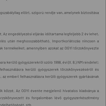
abályilag előírt, szigorú rendje van, amelynek biztosítása
 Az engedélyezési eljárás időtartama legfeljebb 2 év lehet,
kelés után meghosszabbítható. Importkorlátozás nincsen a
ják termékeiket, amennyiben azokat az OGYI törzskönyvezte
 kerülő gyógyszerekről szóló 1998. évi (II. 8.) NM rendelet;
 felhasználásra kerülő gyógyszerek törzskönyvezéséről és
t, az emberi felhasználásra kerülő gyógyszerek gyártásának
k közzé. Az OGYI évente megjelenő hivatalos kiadványa a
rzskönyvezett és forgalomban lévő gyógyszerkészítmény
endelhetőségét, stb.