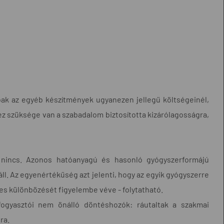
bbak az egyéb készítmények ugyanezen jellegű költségeinél,
ez szüksége van a szabadalom biztosította kizárólagosságra,
ük nincs. Azonos hatóanyagú és hasonló gyógyszerformájú
. Az egyenértékűség azt jelenti, hogy az egyik gyógyszerre
ges különbözését figyelembe véve - folytatható.
fogyasztói nem önálló döntéshozók: ráutaltak a szakmai
ra.