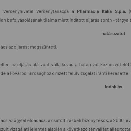
i Versenyhivatal Versenytanácsa a
Pharmacia Italia S.p.a.
(O
en befolyásolásának tilalma miatt indított eljárás során - tárgyal
határozatot
ács az eljárást megszünteti.
ellen az eljárás alá vont vállalkozás a határozat kézhezvételé
de a Fővárosi Bírósághoz címzett felülvizsgálat iránti keresettel 
Indoklás
cs az ügyfél előadása, a csatolt írásbeli bizonyítékok, a 2000. évi
ült vizsgálati jelentés alapján a következő tényállást állapított