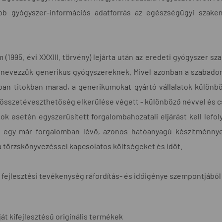
bb gyógyszer-információs adatforrás az egészségügyi szake
 (1995. évi XXXIII. törvény) lejárta után az eredeti gyógyszer 
 nevezzük generikus gyógyszereknek. Mivel azonban a szabadon
ban titokban marad, a generikumokat gyártó vállalatok különbö
 összetéveszthetőség elkerülése végett - különböző névvel és cs
k esetén egyszerűsített forgalombahozatali eljárást kell lefol
 egy már forgalomban lévő, azonos hatóanyagú készítménnyel
a törzskönyvezéssel kapcsolatos költségeket és időt.
s fejlesztési tevékenység ráfordítás- és időigénye szempontjábó
ját kifejlesztésű originális termékek