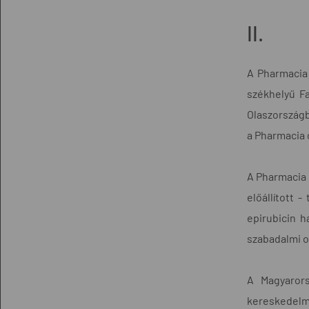
II.
A Pharmacia 
székhelyű Fa
Olaszországb
a Pharmacia 
A Pharmacia 
előállított 
epirubicin h
szabadalmi ol
A Magyarors
kereskedelm