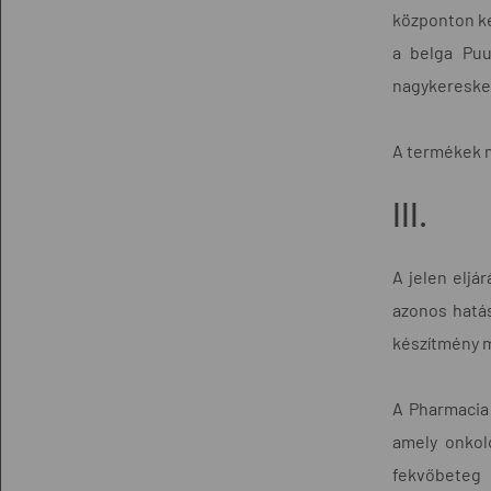
központon ke
a belga Puu
nagykeresked
A termékek m
III.
A jelen eljá
azonos hatás
készítmény m
A Pharmacia 
amely onkoló
fekvőbeteg