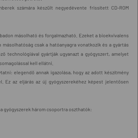
mberek számára készült negyedévente frissített CD-ROM
szabadon másolható és forgalmazható. Ezeket a bioekvivalens
 másolhatóság csak a hatóanyagra vonatkozik és a gyártás
ző technológiával gyártják ugyanazt a gyógyszert, amelyet
omagolással kell ellátni.
ytatni: elegendő annak igazolása, hogy az adott készítmény
. Ez az eljárás az új gyógyszerekéhez képest jelentősen
l a gyógyszerek három csoportra oszthatók: