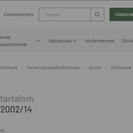
Kereső
Iratbetekintés
Oldaltérk
akmai
Sajtószoba
Hirdetmények
Dönt
lhasználóknak
Döntések
Versenyhivatali döntések
Archív
Döntések
/2002/14
14