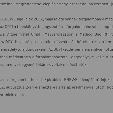
szeinek megrendelései alapján a nagykereskedőkön keresztül jut
n-EBEWE injekciók 2002. májusa óta vannak forgalomban a magy
(az OGYI a törzskönyvi bejegyzést és a forgalombahozatali engedél
we Arzneimittel GmbH. Magyarországon a Medico Uno Rt. f
 az OGYI-hoz intézett hivatalos névváltozási kérelmet követően 
 engedély tulajdonosaként. Az OGYI kezdetben nem nyilvánított
nban módosította a forgalombahozatali engedélyt, mivel eltűn
észítmények egyenértékűnek voltak minősíthetők.
acon forgalomba hozott Epirubicin EBEWE 25mg110m1 injekció
02. augusztus 2-án elemezte és arra az eredményre jutott, ho
rubicin oldat.