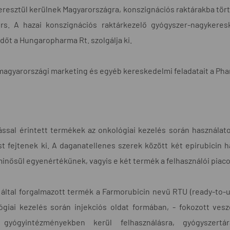
resztül kerülnek Magyarországra, konszignációs raktárakba tört
rs. A hazai konszignációs raktárkezelő gyógyszer-nagyker
őt a Hungaropharma Rt. szolgálja ki.
agyarországi marketing és egyéb kereskedelmi feladatait a Phar
rással érintett termékek az onkológiai kezelés során használat
t fejtenek ki. A daganatellenes szerek között két epirubicin
inősül egyenértékűnek, vagyis e két termék a felhasználói piac
által forgalmazott termék a Farmorubicin nevű RTU (ready-to-u
giai kezelés során injekciós oldat formában, - fokozott vesz
 gyógyintézményekben kerül felhasználásra, gyógyszer