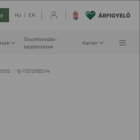
HU
EN
ép
Összefonódás-
ések
Karrier
bejelentések
 2002
Vj-172/2002/14