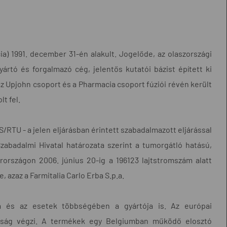
cia) 1991. december 31-én alakult. Jogelőde, az olaszországi
ártó és forgalmazó cég, jelentős kutatói bázist épített ki
 Upjohn csoport és a Pharmacia csoport fúziói révén került
t fel.
/RTU - a jelen eljárásban érintett szabadalmazott eljárással
zabadalmi Hivatal határozata szerint a tumorgátló hatású,
arországon 2006. június 20-ig a 196123 lajtstromszám alatt
, azaz a Farmitalia Carlo Erba S.p.a.
a és az esetek többségében a gyártója is. Az európai
saság végzi. A termékek egy Belgiumban működő elosztó