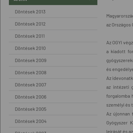
Döntések 2013
Magyarország
Döntések 2012
az Országos 
Döntések 2011
Az OGYI végz
Döntések 2010
a kiadott f
Döntések 2009
gyógyszerekr
és engedélye
Döntések 2008
Az idevonatk
Döntések 2007
az intézeti
forgalomba h
Döntések 2006
személyi és t
Döntések 2005
Az újonnan 
Döntések 2004
Gyógyszer K
leírását és 