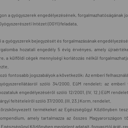
on a gyógyszerek engedélyezésének, forgalmazhatóságának jogsz
Gyógyszerészeti Intézet (OGYI) feladata.
i a gyógyszerek bejegyzését és forgalmazásának engedélyezését.
orgalomba hozatali engedély 5 évig érvényes, amely újraérté
e, a külföldi cégek mennyiségi korlátozás nélkül forgalmazhat
zte.
ozó fontosabb jogszabályok a következők: Az emberi felhasználásra
 gyógyszerellátásról szóló 34/2000. EüM rendelet; az emberi
ozataluk engedélyezéséről szóló 12/2001. (IV. 12.) EüM rendele
árgyi feltételeiről szóló 37/2000. (III. 23.) Korm. rendelet.
törzskönyvezett termékeket az Egészségügyi Közlönyben teszi
ompendium, amely tartalmazza az összes Magyarországon tö
az Egészségügyi Közlönyben megjelent adatait, fogyasztói árát, r