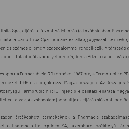
Italia Spa. eljárás alá vont vállalkozás (a továbbiakban Pharma
rmitalia Carlo Erba Spa. humán- és állatgyógyászati termék gy
an és számos elismert szabadalommal rendelkezik. A társaság az
csoport tulajdonába, amelyet nemrégiben a Pfizer csoport vásárol
csoport a Farmorubicin RD terméket 1987 óta, a Farmorubicin PFS
- terméket 1996 óta forgalmazza Magyarországon. Az Országos S
atóanyagú Farmorubicin RTU injekció előállítási eljárása Magy
talmat élvez. A szabadalom jogosultja az eljárás alá vont jogelőde
zágon értékesített termékeknek a Pharmacia szabadalmas
et a Pharmacia Enterprises SA. luxemburgi székhelyű tár