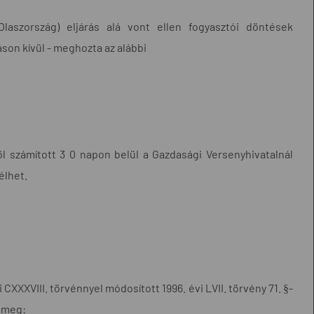
laszország) eljárás alá vont ellen fogyasztói döntések
áson kívül - meghozta az alábbi
től számított 3 0 napon belül a Gazdasági Versenyhivatalnál
élhet.
 CXXXVIII. törvénnyel módosított 1996. évi LVII. törvény 71. §-
a meg: