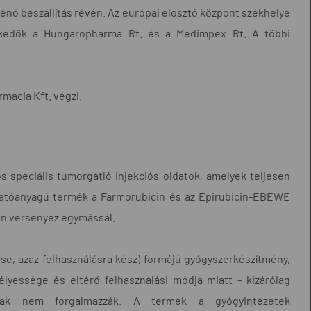
énő beszállítás révén. Az európai elosztó központ székhelye
eskedők a Hungaropharma Rt. és a Medimpex Rt. A többi
macia Kft. végzi.
os speciális tumorgátló injekciós oldatok, amelyek teljesen
 hatóanyagú termék a Farmorubicin és az Epirubicin-EBEWE
on versenyez egymással.
se, azaz felhasználásra kész) formájú gyógyszerkészítmény,
élyessége és eltérő felhasználási módja miatt - kizárólag
tárak nem forgalmazzák. A termék a gyógyintézetek