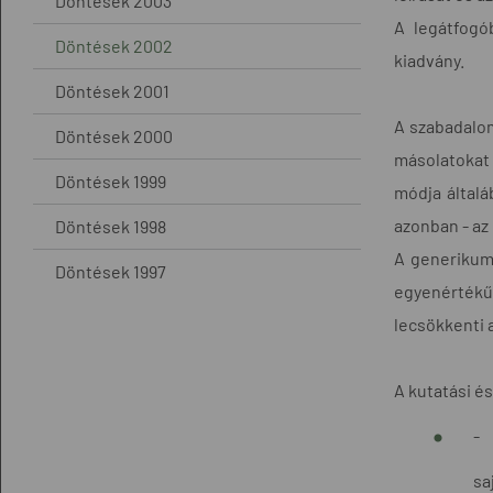
Döntések 2003
A legátfogó
Döntések 2002
kiadvány.
Döntések 2001
A szabadalom
Döntések 2000
másolatokat
Döntések 1999
módja általá
azonban - az
Döntések 1998
A generikumo
Döntések 1997
egyenértékű
lecsökkenti 
A kutatási é
-
sa