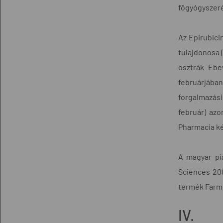
főgyógyszeré
Az Epirubici
tulajdonosa 
osztrák Ebe
februárjában
forgalmazási
február) azo
Pharmacia k
A magyar pi
Sciences 20
termék Farmo
IV.