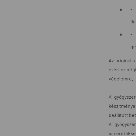
-
li
-
ge
Az origináli
ezért az ori
védelemre.
A gyógyszer
készítmények
beállított b
A gyógyszer
ismeretekkel