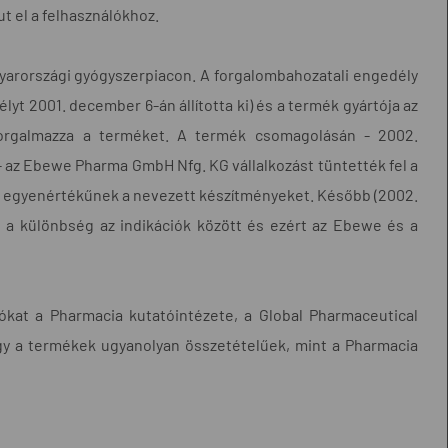
 el a felhasználókhoz.
arországi gyógyszerpiacon. A forgalombahozatali engedély
yt 2001. december 6-án állította ki) és a termék gyártója az
orgalmazza a terméket. A termék csomagolásán - 2002.
- az Ebewe Pharma GmbH Nfg. KG vállalkozást tüntették fel a
a egyenértékűnek a nevezett készítményeket. Később (2002.
t a különbség az indikációk között és ezért az Ebewe és a
kat a Pharmacia kutatóintézete, a Global Pharmaceutical
gy a termékek ugyanolyan összetételűek, mint a Pharmacia