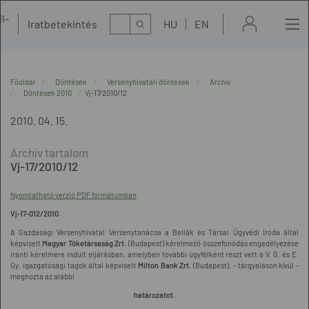
l-
Kereső
Iratbetekintés
HU
EN
t
Főoldal
Döntések
Versenyhivatali döntések
Archív
Döntések 2010
Vj-17/2010/12
2010. 04. 15.
Vj-17/2010/12
Nyomtatható verzió PDF formátumban
Vj-17-012/2010.
A Gazdasági Versenyhivatal Versenytanácsa a Bellák és Társai Ügyvédi Iroda által
képviselt
Magyar Tőketársaság Zrt.
(Budapest) kérelmező összefonódás engedélyezése
iránti kérelmére indult eljárásban, amelyben további ügyfélként részt vett a V. G. és E.
Gy. igazgatósági tagok által képviselt
Milton Bank Zrt.
(Budapest), - tárgyaláson kívül -
meghozta az alábbi
határozatot.