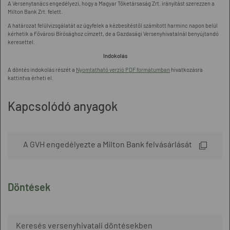
A Versenytanács engedélyezi, hogy a Magyar Tőketársaság Zrt. irányítást szerezzen a
Milton Bank Zrt. felett.
A határozat felülvizsgálatát az ügyfelek a kézbesítéstől számított harminc napon belül
kérhetik a Fővárosi Bírósághoz címzett, de a Gazdasági Versenyhivatalnál benyújtandó
keresettel.
Indokolás
A döntés indokolás részét a
Nyomtatható verzió PDF formátumban
hivatkozásra
kattintva érheti el.
Kapcsolódó anyagok
A GVH engedélyezte a Milton Bank felvásárlását
Döntések
Keresés versenyhivatali döntésekben