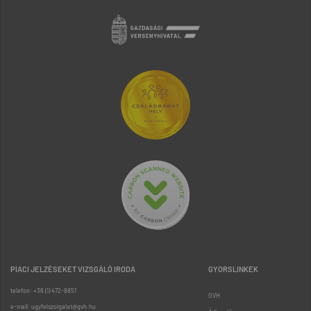
PIACI JELZÉSEKET VIZSGÁLÓ IRODA
GYORSLINKEK
telefon: +36 (1) 472-8851
GVH
e-mail: ugyfelszolgalat@gvh.hu