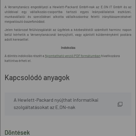
A Versenytanács engedélyezi a Hewlett-Packard GmbH-nak az E.ON IT GmbH és az
utóbbival egy vállalkozás-csoportba tartozó egyes leányvállalatok eszközei,
munkavállalói és szerződései alkotta vállalkozásrész feletti irányításszerzésével
megvalósuló összefonódást.
Jelen határozat felülvizsgálatát az ügyfelek a kézbesítéstől számított harminc napon
belül kérhetik a Versenytanácsnál benyújtott, vagy ajánlott küldeményként postára
adott keresettel.
Indokolás
A döntés indokolás részét a
Nyomtatható verzió PDF formátumban
hivatkozásra
kattintva érheti el.
Kapcsolódó anyagok
A Hewlett-Packard nyújthat informatikai
szolgáltatásokat az E.ON-nak
Döntések