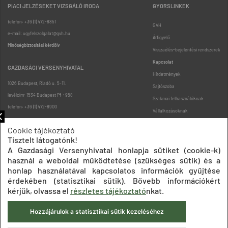
PIACI JELZÉSEKET VIZSGÁLÓ IRODA
GYORSLINKEK
telefon: +36 (1) 472-8851
GVH
e-mail: ugyfelszolgalat@gvh.hu
Árfigyelő
Minőségbiztosítási kérdőív
Visszaélés-bejelentési rendszerek
Kapcsolat
GAZDASÁGI VERSENYHIVATAL
Hirdetmények
1026 Budapest, Riadó u. 5-11.
Sajtószoba
levélcím: 1534 Budapest Pf.: 958
Szakmai felhasználóknak
telefon: +36 (1) 472-8900
Vállalkozásoknak
Fogyasztóknak
Cookie tájékoztató
Podcast
Tisztelt látogatónk!
Oldaltérkép
A Gazdasági Versenyhivatal honlapja sütiket (cookie-k)
használ a weboldal működtetése (szükséges sütik) és a
honlap használatával kapcsolatos információk gyűjtése
érdekében (statisztikai sütik). Bővebb információkért
kérjük, olvassa el
részletes tájékoztató
nkat.
Hozzájárulok a statisztikai sütik kezeléséhez
Impresszum
Adatkezelési tájékoztatók
Akadálymentesítési nyilatkozat
Közadatkereső
Süti beállítások
ÁSZF