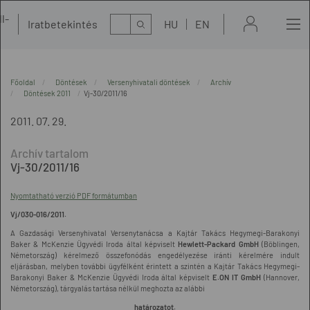
l-
Kereső
Iratbetekintés
HU
EN
t
Főoldal
Döntések
Versenyhivatali döntések
Archív
Döntések 2011
Vj-30/2011/16
2011. 07. 29.
Vj-30/2011/16
Nyomtatható verzió PDF formátumban
Vj/030-016/2011.
A Gazdasági Versenyhivatal Versenytanácsa a Kajtár Takács Hegymegi-Barakonyi
Baker & McKenzie Ügyvédi Iroda által képviselt
Hewlett-Packard GmbH
(Böblingen,
Németország) kérelmező összefonódás engedélyezése iránti kérelmére indult
eljárásban, melyben további ügyfélként érintett a szintén a Kajtár Takács Hegymegi-
Barakonyi Baker & McKenzie Ügyvédi Iroda által képviselt
E.ON IT GmbH
(Hannover,
Németország), tárgyalás tartása nélkül meghozta az alábbi
határozatot.