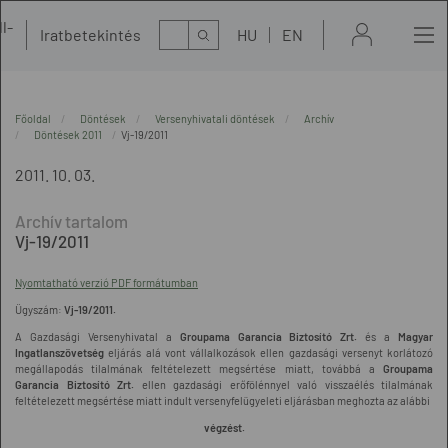
l-
Kereső
Iratbetekintés
HU
EN
t
Főoldal
Döntések
Versenyhivatali döntések
Archív
Döntések 2011
Vj-19/2011
2011. 10. 03.
Vj-19/2011
Nyomtatható verzió PDF formátumban
Ügyszám:
Vj-19/2011.
A Gazdasági Versenyhivatal a
Groupama Garancia Biztosító Zrt.
és a
Magyar
Ingatlanszövetség
eljárás alá vont vállalkozások ellen gazdasági versenyt korlátozó
megállapodás tilalmának feltételezett megsértése miatt, továbbá a
Groupama
Garancia Biztosító Zrt.
ellen gazdasági erőfölénnyel való visszaélés tilalmának
feltételezett megsértése miatt indult versenyfelügyeleti eljárásban meghozta az alábbi
végzést.