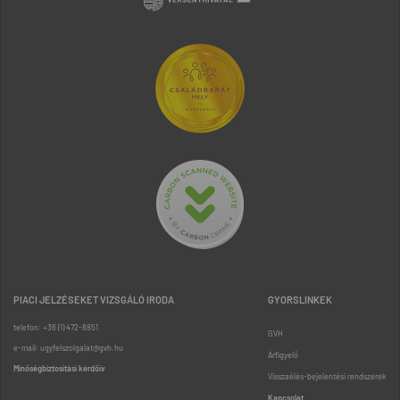
PIACI JELZÉSEKET VIZSGÁLÓ IRODA
GYORSLINKEK
telefon: +36 (1) 472-8851
GVH
e-mail: ugyfelszolgalat@gvh.hu
Árfigyelő
Minőségbiztosítási kérdőív
Visszaélés-bejelentési rendszerek
Kapcsolat