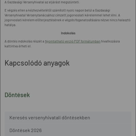
A Gazdasági Versenyhivatal az eljárást megszünteti.
E végzés ellen a kézhezvételétől számított nyolc napon belül a Gazdasági
Versenyhivatal Versenytanácsához címzett jogorvoslati kérelemmel lehet élni. A
jogorvoslati kérelem előterjesztésének e végzés foganatosítására nézve nincs halasztó
hatálya.
Indokolás
A döntés indokolás részét a
Nyomtatható verzió PDF formátumban
hivatkozásra
kattintva érheti el.
Kapcsolódó anyagok
Döntések
Keresés versenyhivatali döntésekben
Döntések 2026