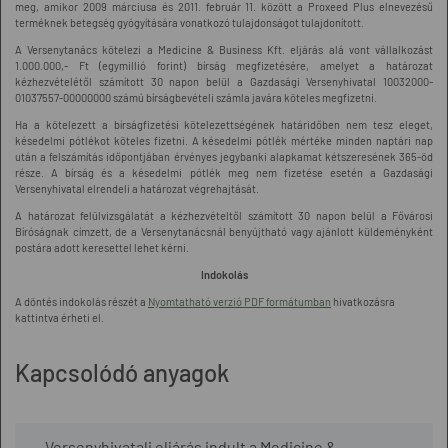
meg, amikor 2009 márciusa és 2011. február 11. között a Proxeed Plus elnevezésű
terméknek betegség gyógyítására vonatkozó tulajdonságot tulajdonított.
A Versenytanács kötelezi a Medicine & Business Kft. eljárás alá vont vállalkozást
1.000.000,- Ft (egymillió forint) bírság megfizetésére, amelyet a határozat
kézhezvételétől számított 30 napon belül a Gazdasági Versenyhivatal 10032000-
01037557-00000000 számú bírságbevételi számla javára köteles megfizetni.
Ha a kötelezett a bírságfizetési kötelezettségének határidőben nem tesz eleget,
késedelmi pótlékot köteles fizetni. A késedelmi pótlék mértéke minden naptári nap
után a felszámítás időpontjában érvényes jegybanki alapkamat kétszeresének 365-öd
része. A bírság és a késedelmi pótlék meg nem fizetése esetén a Gazdasági
Versenyhivatal elrendeli a határozat végrehajtását.
A határozat felülvizsgálatát a kézhezvételtől számított 30 napon belül a Fővárosi
Bíróságnak címzett, de a Versenytanácsnál benyújtható vagy ajánlott küldeményként
postára adott keresettel lehet kérni.
Indokolás
A döntés indokolás részét a
Nyomtatható verzió PDF formátumban
hivatkozásra
kattintva érheti el.
Kapcsolódó anyagok
Versenyhivatali eljárás indult a Medicine &