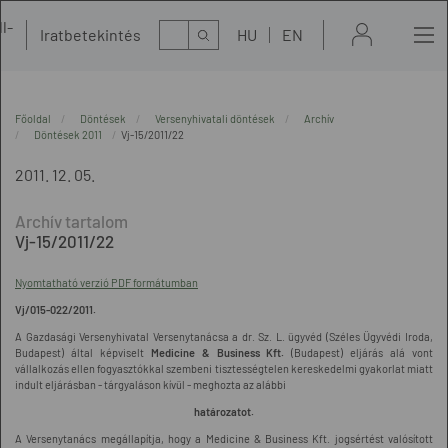
l-
Kereső
Iratbetekintés
HU
EN
t
Főoldal
Döntések
Versenyhivatali döntések
Archív
Döntések 2011
Vj-15/2011/22
2011. 12. 05.
Vj-15/2011/22
Nyomtatható verzió PDF formátumban
Vj/015-022/2011.
A Gazdasági Versenyhivatal Versenytanácsa a dr. Sz. L. ügyvéd (Széles Ügyvédi Iroda,
Budapest) által képviselt
Medicine & Business Kft.
(Budapest) eljárás alá vont
vállalkozás ellen fogyasztókkal szembeni tisztességtelen kereskedelmi gyakorlat miatt
indult eljárásban - tárgyaláson kívül - meghozta az alábbi
határozatot.
A Versenytanács megállapítja, hogy a Medicine & Business Kft. jogsértést valósított