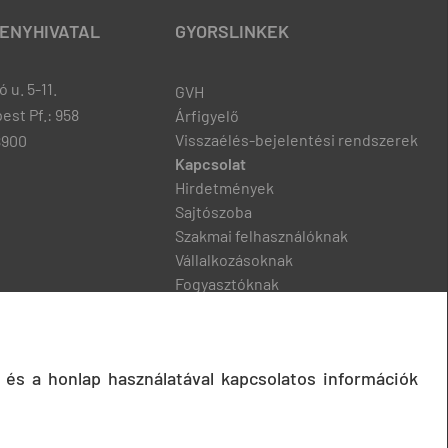
ENYHIVATAL
GYORSLINKEK
 u. 5-11.
GVH
est Pf.: 958
Árfigyelő
Visszaélés-bejelentési rendszerek
8900
Kapcsolat
Hirdetmények
Sajtószoba
Szakmai felhasználóknak
Vállalkozásoknak
Fogyasztóknak
Podcast
 és a honlap használatával kapcsolatos információk