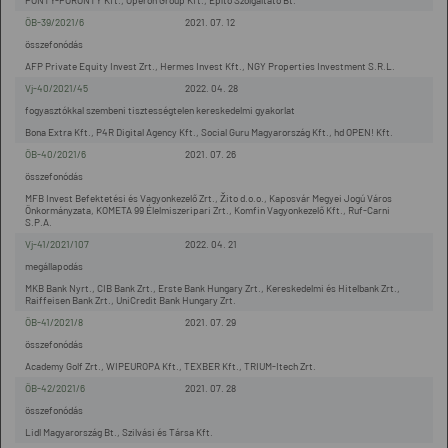
PONTY-PORONTY Kft., Operon Group Kft., Építő Szolgáltató Bt.
ÖB-39/2021/6
2021. 07. 12
összefonódás
AFP Private Equity Invest Zrt., Hermes Invest Kft., NGY Properties Investment S.R.L.
Vj-40/2021/45
2022. 04. 28
fogyasztókkal szembeni tisztességtelen kereskedelmi gyakorlat
Bona Extra Kft., P4R Digital Agency Kft., Social Guru Magyarország Kft., hd OPEN! Kft.
ÖB-40/2021/6
2021. 07. 26
összefonódás
MFB Invest Befektetési és Vagyonkezelő Zrt., Žito d.o.o., Kaposvár Megyei Jogú Város
Önkormányzata, KOMETA 99 Élelmiszeripari Zrt., Komfin Vagyonkezelő Kft., Ruf-Carni
S.P.A.
Vj-41/2021/107
2022. 04. 21
megállapodás
MKB Bank Nyrt., CIB Bank Zrt., Erste Bank Hungary Zrt., Kereskedelmi és Hitelbank Zrt.,
Raiffeisen Bank Zrt., UniCredit Bank Hungary Zrt.
ÖB-41/2021/8
2021. 07. 29
összefonódás
Academy Golf Zrt., WIPEUROPA Kft., TEXBER Kft., TRIUM-Itech Zrt.
ÖB-42/2021/6
2021. 07. 28
összefonódás
Lidl Magyarország Bt., Szilvási és Társa Kft.