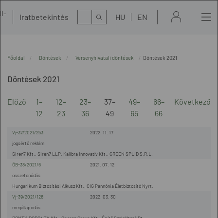
l-
Kereső
Iratbetekintés
HU
EN
t
Főoldal
Döntések
Versenyhivatali döntések
Döntések 2021
Döntések 2021
Előző
1–
12–
23–
37–
49–
66–
Következő
12
23
36
49
65
66
Vj-37/2021/253
2022. 11. 17
jogsértő reklám
Siren7 Kft., Siren7 LLP, Kalibra Innovatív Kft., GREEN SPLID S.R.L.
ÖB-38/2021/6
2021. 07. 12
összefonódás
Hungarikum Biztosítási Alkusz Kft., CIG Pannónia Életbiztosító Nyrt.
Vj-39/2021/126
2022. 03. 30
megállapodás