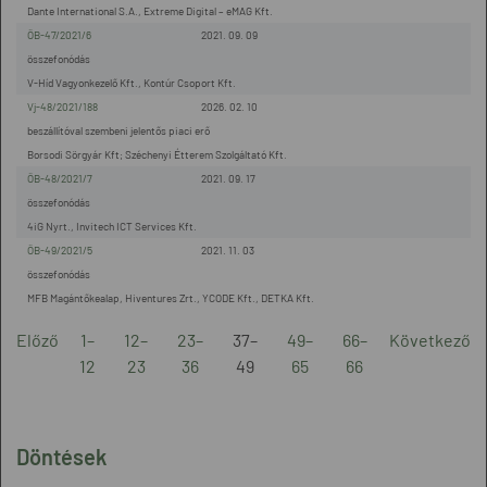
Dante International S.A., Extreme Digital – eMAG Kft.
ÖB-47/2021/6
2021. 09. 09
összefonódás
V-Híd Vagyonkezelő Kft., Kontúr Csoport Kft.
Vj-48/2021/188
2026. 02. 10
beszállítóval szembeni jelentős piaci erő
Borsodi Sörgyár Kft; Széchenyi Étterem Szolgáltató Kft.
ÖB-48/2021/7
2021. 09. 17
összefonódás
4iG Nyrt., Invitech ICT Services Kft.
ÖB-49/2021/5
2021. 11. 03
összefonódás
MFB Magántőkealap, Hiventures Zrt., YCODE Kft., DETKA Kft.
Előző
1–
12–
23–
37–
49–
66–
Következő
12
23
36
49
65
66
Döntések