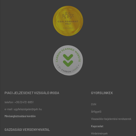
PIACI JELZÉSEKET VIZSGÁLÓ IRODA
GYORSLINKEK
telefon: +36 (1) 472-8851
GVH
e-mail: ugyfelszolgalat@gvh.hu
Árfigyelő
Minőségbiztosítási kérdőív
Visszaélés-bejelentési rendszerek
Kapcsolat
GAZDASÁGI VERSENYHIVATAL
Hirdetmények