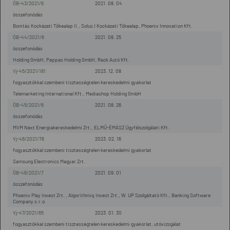
ÖB-43/2021/6
2021. 08. 04
összefonódás
Bonitás Kockázati Tőkealap II., Solus I Kockázati Tőkealap, Phoenix Innovation Kft.
ÖB-44/2021/6
2021. 08. 25
összefonódás
Holding GmbH, Pappas Holding GmbH, Rack Autó Kft.
Vj-45/2021/181
2023. 12. 08
fogyasztókkal szembeni tisztességtelen kereskedelmi gyakorlat
Telemarketing International Kft., Mediashop Holding GmbH
ÖB-45/2021/6
2021. 08. 26
összefonódás
MVM Next Energiakereskedelmi Zrt., ELMŰ-ÉMÁSZ Ügyfélszolgálati Kft.
Vj-46/2021/76
2023. 02. 16
fogyasztókkal szembeni tisztességtelen kereskedelmi gyakorlat
Samsung Electronics Magyar Zrt.
ÖB-46/2021/7
2021. 09. 01
összefonódás
Phoenix Play Invest Zrt. , Algorithmiq Invest Zrt., W. UP Szolgáltató Kft., Banking Software
Company s.r.o.
Vj-47/2021/65
2023. 01. 30
fogyasztókkal szembeni tisztességtelen kereskedelmi gyakorlat, utóvizsgálat