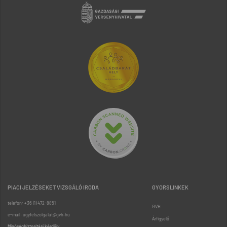
PIACI JELZÉSEKET VIZSGÁLÓ IRODA
GYORSLINKEK
telefon: +36 (1) 472-8851
GVH
e-mail: ugyfelszolgalat@gvh.hu
Árfigyelő
Minőségbiztosítási kérdőív