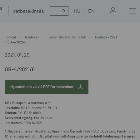
l-
Kereső
Iratbetekintés
HU
EN
t
Főoldal
Döntések
Versenyhivatali döntések
Döntések 2021
ÖB-4/2021/6
2021. 01. 29.
ÖB-4/2021/6
Nyomtatható verzió PDF formátumban
1054 Budapest, Alkotmány u. 5.
Levélcím:
1391 Budapest 62. Pf. 211
Telefon:
(06-1) 472-8900
Szervezeti egység:
Fúziós Iroda
Iktatószám:
ÖB/4-6/2021.
A Gazdasági Versenyhivatal az Oppenheim Ügyvédi Iroda (1053 Budapest, Károlyi utca
12, eljáró ügyvéd: dr. F. G.) által képviselt
Aqua Lorenzo Korlátolt Felelősségű Társaság