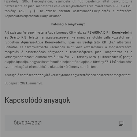
(székhely: 2053 Herceghalom, Zsámbéki út 16.) bejelentő által benyújtott, a
tisztességtelen piaci magatartás és a versenykorlátozás tilalmáról szóló 1996. évi LVII.
törvény 43/J. § (1) bekezdése szerinti összefonódás-bejelentés elintézésével
kapcsolatos eljárásban kiadja az alábbi
hatósági bizonyítványt.
A Gazdasági Versenyhivatal a Aqua Lorenzo Kft.-nek, az
IRS-AQU-A.D.R.I. Kereskedelmi
és Gyártó Kft.
feletti irányításszerzésével, valamint az utóbbi vállalkozástól nem
független
Aquarius-Aqua Kereskedelmi, Ipari és Szolgáltató Kft.
„fa.” albertirsai
üdítőital- és ásványvízgyártó üzemének mint vállalkozásrésznek a megszerzésével
megvalósuló összefonódás tárgyában a tisztességtelen piaci magatartás és a
versenykorlátozás tilalmáról szóló 1996. évi LVII. törvény 43/N. § (1) bekezdés b) pontja
alapján igazolja, hogy az összefonódás-bejelentés alapján a törvény 67. § (4) bekezdése
szerint vizsgálat elrendelésére okot adó körülmény nem áll fenn.
A vizsgáló döntéséhez az eljáró versenytanács egyetértésének beszerzése megtörtént.
Budapest, 2021. január 28.
Kapcsolódó anyagok
ÖB/004/2021