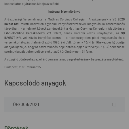
kapcsolatos eljárásban kiadja az alábbi
hatósági bizonyítványt.
A Gazdasági Versenyhivatal a Mathias Corvinus Collegium Alapítványnak a
VE 2020
Invest Kft.
feletti közvetlen egyedüli irányításszerzésével megvalósuló összefonódás
tárgyában, – amelynek következményeként a Mathias Corvinus Collegium Alapítvány a
Libri-Bookline Kereskedelmi Zrt.
felett, annak korábbi közös irányítójával, az
SQ
INVEST Kft.
-vel közös irányítást szerez – a tisztességtelen piaci magatartás és a
versenykorlátozás tilalmáról szóló 1996. évi LVII. törvény 43/N. § (1) bekezdés b) pontja
alapján igazolja, hogy az összefonódás-bejelentés alapján a törvény 67. § (4) bekezdése
szerint vizsgálat elrendelésére okot adó körülmény nem áll fenn.
A vizsgáló döntéséhez az eljáró versenytanács egyetértésének beszerzése megtörtént.
Budapest, 2021. február 25.
Kapcsolódó anyagok
ÖB/009/2021
Döntések