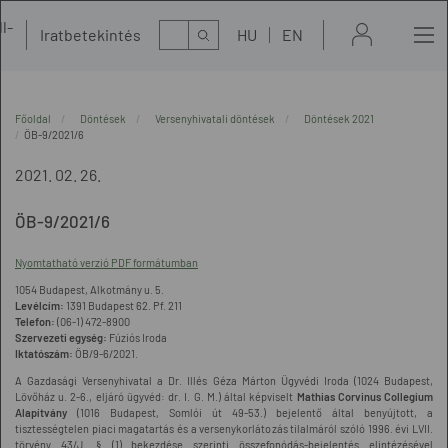
l-
Kereső
Iratbetekintés
HU
EN
t
Főoldal
Döntések
Versenyhivatali döntések
Döntések 2021
ÖB-9/2021/6
2021. 02. 26.
ÖB-9/2021/6
Nyomtatható verzió PDF formátumban
1054 Budapest, Alkotmány u. 5.
Levélcím:
1391 Budapest 62. Pf. 211
Telefon:
(06-1) 472-8900
Szervezeti egység:
Fúziós Iroda
Iktatószám:
ÖB/9-6/2021.
A Gazdasági Versenyhivatal a Dr. Illés Géza Márton Ügyvédi Iroda (1024 Budapest,
Lövőház u. 2-6., eljáró ügyvéd: dr. I. G. M.) által képviselt
Mathias Corvinus Collegium
Alapítvány
(1016 Budapest, Somlói út 49-53.) bejelentő által benyújtott, a
tisztességtelen piaci magatartás és a versenykorlátozás tilalmáról szóló 1996. évi LVII.
törvény 43/J. § (1) bekezdése szerinti összefonódás-bejelentés elintézésével