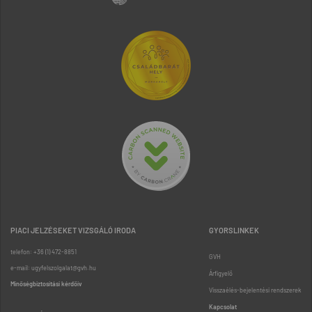
PIACI JELZÉSEKET VIZSGÁLÓ IRODA
GYORSLINKEK
telefon: +36 (1) 472-8851
GVH
e-mail: ugyfelszolgalat@gvh.hu
Árfigyelő
Minőségbiztosítási kérdőív
Visszaélés-bejelentési rendszerek
Kapcsolat