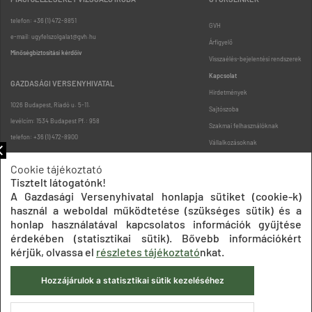
telefon: +36 (1) 472-8851
GVH
e-mail: ugyfelszolgalat@gvh.hu
Árfigyelő
Minőségbiztosítási kérdőív
Visszaélés-bejelentési rendszerek
Kapcsolat
GAZDASÁGI VERSENYHIVATAL
Hirdetmények
1026 Budapest, Riadó u. 5-11.
Sajtószoba
levélcím: 1534 Budapest Pf.: 958
Szakmai felhasználóknak
telefon: +36 (1) 472-8900
Vállalkozásoknak
Fogyasztóknak
Cookie tájékoztató
Podcast
Tisztelt látogatónk!
Oldaltérkép
A Gazdasági Versenyhivatal honlapja sütiket (cookie-k)
használ a weboldal működtetése (szükséges sütik) és a
honlap használatával kapcsolatos információk gyűjtése
érdekében (statisztikai sütik). Bővebb információkért
kérjük, olvassa el
részletes tájékoztató
nkat.
Hozzájárulok a statisztikai sütik kezeléséhez
Impresszum
Adatkezelési tájékoztatók
Akadálymentesítési nyilatkozat
Közadatkereső
Süti beállítások
ÁSZF