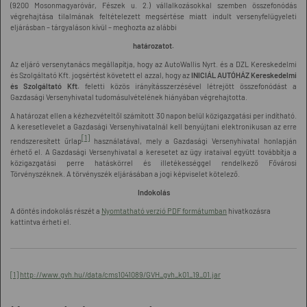
(9200 Mosonmagyaróvár, Fészek u. 2.) vállalkozásokkal szemben összefonódás
végrehajtása tilalmának feltételezett megsértése miatt indult versenyfelügyeleti
eljárásban – tárgyaláson kívül – meghozta az alábbi
határozatot.
Az eljáró versenytanács megállapítja, hogy az AutoWallis Nyrt. és a DZL Kereskedelmi
és Szolgáltató Kft. jogsértést követett el azzal, hogy az
INICIÁL AUTÓHÁZ Kereskedelmi
és Szolgáltató Kft.
feletti közös irányításszerzésével létrejött összefonódást a
Gazdasági Versenyhivatal tudomásulvételének hiányában végrehajtotta.
A határozat ellen a kézhezvételtől számított 30 napon belül közigazgatási per indítható.
A keresetlevelet a Gazdasági Versenyhivatalnál kell benyújtani elektronikusan az erre
[1]
rendszeresített űrlap
használatával, mely a Gazdasági Versenyhivatal honlapján
érhető el. A Gazdasági Versenyhivatal a keresetet az ügy irataival együtt továbbítja a
közigazgatási perre hatáskörrel és illetékességgel rendelkező Fővárosi
Törvényszéknek. A törvényszék eljárásában a jogi képviselet kötelező.
Indokolás
A döntés indokolás részét a
Nyomtatható verzió PDF formátumban
hivatkozásra
kattintva érheti el.
[1]
http://www.gvh.hu//data/cms1041089/GVH_gvh_k01_19_01.jar