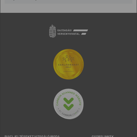
PIACI JELZÉSEKET VIZSGÁLÓ IRODA
GYORSLINKEK