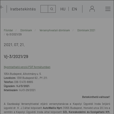
l-
Kereső
Iratbetekintés
HU
EN
t
Főoldal
Döntések
Versenyhivatali döntések
Döntések 2021
Vj-3/2021/29
2021. 07. 21.
Vj-3/2021/29
Nyomtatható verzió PDF formátumban
1054 Budapest, Alkotmány u. 5.
Levélcím:
1391 Budapest 62., Pf. 211.
Telefon:
(06-1) 472-8865
Ügyszám:
VJ/3/2021.
Iktatószám:
VJ/3-29/2021.
Betekinthető változat!
A Gazdasági Versenyhivatal eljáró versenytanácsa a Kapolyi Ügyvédi Iroda (eljáró
ügyvéd dr. K. J.) által képviselt
AutoWallis Nyrt.
(1055 Budapest, Honvéd utca 20.) és a
szintén a Kapolyi Ügyvédi Iroda által képviselt
DZL Kereskedelmi és Szolgáltató Kft.