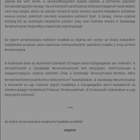
eljárás alá vont nevét, a versenyfelügyeleti eljárás számát, a befizetés jogcímét
(versenyfelügyeleti bírság). Ha a kötelezett pénzfizetési kötelezettségének határidőben
nem tesz eleget, akkor az adózás rendjéről szóló törvény szerinti késedelmi pótlékkal
azonos módon számított mértékű késedelmi pótlékot fizet. A bírság, illetve eljárási
költség (és az esetleges késedelmi pótlék) meg nem fizetése esetén a Gazdasági
Versenyhivatal megindítja a határozat végrehajtását.
Az eljáró versenytanács kötelezi továbbá az eljárás alá vontat az általa kialakított
megfelelési program jelen határozat kézhezvételétől számított további 2 évig történő
fenntartására.
A határozat ellen az átvételtől számított 30 napon belül közigazgatási per indítható. A
keresetlevelet a Gazdasági Versenyhivatalnál kell benyújtani elektronikusan a
magyarorszag.hu oldalon elérhető
Űrlap a Gazdasági Versenyhivatal döntése elleni
1
keresetlevél beterjesztéséhez dokumentum
használatával. A Gazdasági Versenyhivatal
a keresetet az ügy irataival együtt továbbítja a közigazgatási perre hatáskörrel és
illetékességgel rendelkező Fővárosi Törvényszéknek. A törvényszék eljárásában a jogi
képviselet kötelező.
* * *
Az eljáró versenytanács meghozta továbbá az alábbi
végzést.