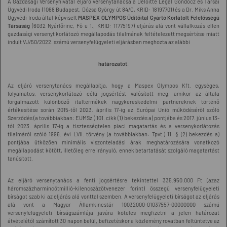
A Gazdasági Versenyhivatal eljáró versenytanácsa a Deloitte Legal Göndöcz és Társai
Ügyvédi Iroda (1068 Budapest, Dózsa György út 84/C, KRID: 18197701) és a Dr. Miks Anna
Ügyvédi Iroda által képviselt
MASPEX OLYMPOS Üdítőital Gyártó Korlátolt Felelősségű
Társaság
(6032 Nyárlőrinc, Fő u 1., KRID: 11775197) eljárás alá vont vállalkozás ellen
gazdasági versenyt korlátozó megállapodás tilalmának feltételezett megsértése miatt
indult VJ/50/2022. számú versenyfelügyeleti eljárásban meghozta az alábbi
határozatot.
Az eljáró versenytanács megállapítja, hogy a Maspex Olympos Kft. egységes,
folyamatos, versenykorlátozó célú jogsértést valósított meg, amikor az általa
forgalmazott különböző italtermékek nagykereskedelmi partnereknek történő
értékesítése során 2015-től 2023. április 17-ig az Európai Unió működéséről szóló
Szerződés (a továbbiakban: EUMSz.) 101. cikk (1) bekezdés a) pontjába és 2017. június 13-
tól 2023. április 17-ig a tisztességtelen piaci magatartás és a versenykorlátozás
tilalmáról szóló 1996. évi LVII. törvény (a továbbiakban: Tpvt.) 11. § (2) bekezdés a)
pontjába ütközően minimális viszonteladási árak meghatározására vonatkozó
megállapodást kötött, illetőleg erre irányuló, ennek betartatását szolgáló magatartást
tanúsított.
Az eljáró versenytanács a fenti jogsértésre tekintettel 335.950.000 Ft (azaz
háromszázharmincötmillió-kilencszázötvenezer forint) összegű versenyfelügyeleti
bírságot szab ki az eljárás alá vonttal szemben. A versenyfelügyeleti bírságot az eljárás
alá vont a Magyar Államkincstár 10032000-01037557-00000000 számú
versenyfelügyeleti bírságszámlája javára köteles megfizetni a jelen határozat
átvételétől számított 30 napon belül, befizetéskor a közlemény rovatban feltüntetve az