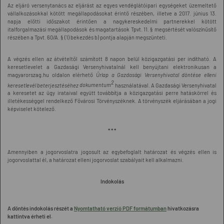
Az eljáró versenytanács az eljárást az egyes vendéglátóipari egységeket üzemeltető
vállalkozásokkal kötött megállapodásokat érintő részében, illetve a 2017. június 13.
napja előtti időszakot érintően a nagykereskedelmi partnerekkel kötött
italforgalmazási megállapodások és magatartások Tpvt. 11. § megsértését valószínűsítő
részében a Tpvt. 60/A. § (1) bekezdés b) pontja alapján megszünteti.
A végzés ellen az átvételtől számított 8 napon belül közigazgatási per indítható. A
keresetlevelet a Gazdasági Versenyhivatalnál kell benyújtani elektronikusan a
magyarorszag.hu oldalon elérhető
Űrlap a Gazdasági Versenyhivatal döntése elleni
2
keresetlevél beterjesztéséhez
dokumentum
használatával. A Gazdasági Versenyhivatal
a keresetet az ügy irataival együtt továbbítja a közigazgatási perre hatáskörrel és
illetékességgel rendelkező Fővárosi Törvényszéknek. A törvényszék eljárásában a jogi
képviselet kötelező.
* * *
Amennyiben a jogorvoslatra jogosult az egybefoglalt határozat és végzés ellen is
jogorvoslattal él, a határozat elleni jogorvoslat szabályait kell alkalmazni.
Indokolás
A döntés indokolás részét a
Nyomtatható verzió PDF formátumban
hivatkozásra
kattintva érheti el.