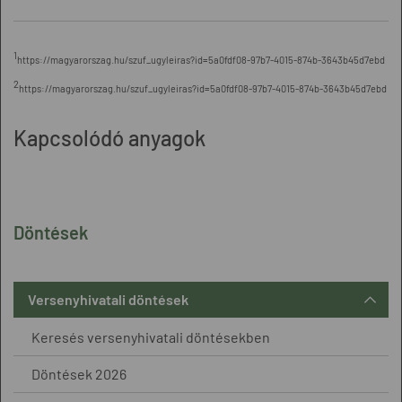
1
https://magyarorszag.hu/szuf_ugyleiras?id=5a0fdf08-97b7-4015-874b-3643b45d7ebd
2
https://magyarorszag.hu/szuf_ugyleiras?id=5a0fdf08-97b7-4015-874b-3643b45d7ebd
Kapcsolódó anyagok
Döntések
Versenyhivatali döntések
Keresés versenyhivatali döntésekben
Döntések 2026