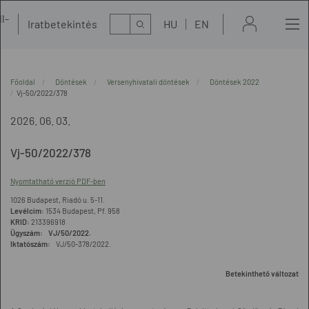
l-
Kereső
Iratbetekintés
HU
EN
t
Főoldal
Döntések
Versenyhivatali döntések
Döntések 2022
Vj-50/2022/378
2026. 06. 03.
Vj-50/2022/378
Nyomtatható verzió PDF-ben
1026 Budapest, Riadó u. 5-11.
Levélcím:
1534 Budapest, Pf. 958
KRID:
213396918
Ügyszám: VJ/50/2022.
Iktatószám:
VJ/50-378/2022.
Betekinthető változat