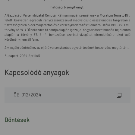
hatósági bizonyítványt.
A Gazdasági Versenyhivatal Rencsár Kálmán magánszemélynek a
Floratom Tomato Kft.
feletti közvetlen egyedüli irányításszerzésével megvalósuló összefonódás tárgyában a
tisztességtelen piaci magatartás és a versenykorlátozás tilalmáról szóló 1996. évi LVII.
törvény 43/N. § (1) bekezdés b) pontja alapján igazolja, hogy az összefonódás-bejelentés
alapján a törvény 67. § (4) bekezdése szerinti vizsgálat elrendelésére okot adó
körülmény nem áll fenn.
A vizsgáló döntéséhez az eljáró versenytanács egyetértésének beszerzése megtörtént.
Budapest, 2024. április 5.
Kapcsolódó anyagok
ÖB-012/2024
Döntések