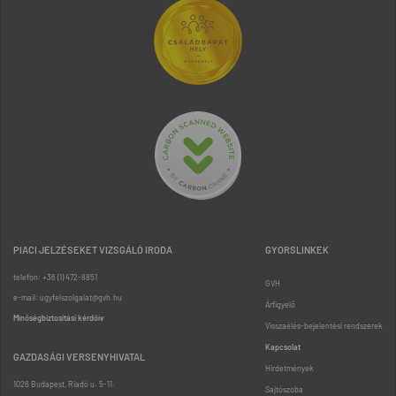
PIACI JELZÉSEKET VIZSGÁLÓ IRODA
GYORSLINKEK
telefon: +36 (1) 472-8851
GVH
e-mail: ugyfelszolgalat@gvh.hu
Árfigyelő
Minőségbiztosítási kérdőív
Visszaélés-bejelentési rendszerek
Kapcsolat
GAZDASÁGI VERSENYHIVATAL
Hirdetmények
1026 Budapest, Riadó u. 5-11.
Sajtószoba