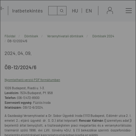
l-
Kereső
Iratbetekintés
HU
EN
t
Főoldal
Döntések
Versenyhivatali döntések
Döntések 2024
ÖB-12/2024/6
2024. 04. 09.
ÖB-12/2024/6
Nyomtatható verzió PDF formátumban
1026 Budapest, Riadó u. 1-3.
Levélcím:
1534 Budapest, Pf. 958
Telefon:
(06-1) 472-8900
Szervezeti egység:
Fúziós Iroda
Iktatószám:
ÖB/12-6/2024.
A Gazdasági Versenyhivatal a Dr. Sobor Ügyvédi Iroda (1113 Budapest, Edömér utca 2. I.
emelet 2.; eljáró ügyvéd: dr. S. D.) által képviselt
Rencsár Kálmán
([személyes adat])
bejelentő által benyújtott, a tisztességtelen piaci magatartás és a versenykorlátozás
tilalmáról szóló 1996. évi LVII. törvény 43/J. § (1) bekezdése szerinti összefonódás-
bejelentés elintézésével kapcsolatos eljárásban kiadja az alábbi