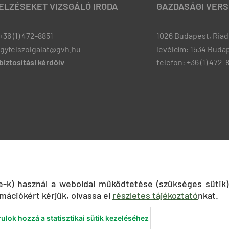
JELZÉSEKET VIZSGÁLÓ IRODA
GAZDASÁGI VERS
+36 (1) 472-8851
1026 Budapest, Riadó
ugyfelszolgalat@gvh.hu
levélcím: 1534 Budap
iztosítási kérdőív
telefon: +36 (1) 472-
ie-k) használ a weboldal működtetése (szükséges sütik)
mációkért kérjük, olvassa el
részletes tájékoztató
nkat.
ulok hozzá a statisztikai sütik kezeléséhez