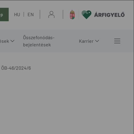
HU
EN
ép
Összefonódás-
ések
Karrier
bejelentések
ÖB-46/2024/6