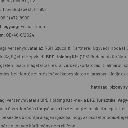
pest, Riadó u. 1-3.
m:
1534 Budapest, Pf. 958
(06-1) 472-8900
ti egység:
Fúziós Iroda
ám:
ÖB/46-6/2024.
gi Versenyhivatal az RSM Szűcs & Partnerei Ügyvédi Iroda (1139
. Sz. B.) által képviselt
BPD Holding Kft.
(1061 Budapest, Király utc
égtelen piaci magatartás és a versenykorlátozás tilalmáról sz
dás-bejelentés elintézésével kapcsolatos eljárásban kiadja az 
hatósági bizonyítv
ági Versenyhivatal a BPD Holding Kft.-nek a
BFZ Turisztikai Vagy
ló összefonódás tárgyában a tisztességtelen piaci magatartás és 
1) bekezdés b) pontja alapján igazolja, hogy az összefonódás-bejel
ésére okot adó körülmény nem áll fenn.