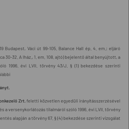
 Budapest, Váci út 99-105. Balance Hall ép. 4. em.; eljáró
a 30-32. A lház., 1. em. 108. ajtó) bejelentő által benyújtott, a
óló 1996. évi LVII. törvény 43/J. § (1) bekezdése szerinti
alábbi
ányt.
onkezelő Zrt.
feletti közvetlen egyedüli irányításszerzésével
a versenykorlátozás tilalmáról szóló 1996. évi LVII. törvény
entés alapján a törvény 67. § (4) bekezdése szerinti vizsgálat