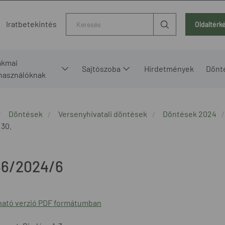
Kereső
Iratbetekintés
Oldaltérk
akmai
Sajtószoba
Hirdetmények
Dönt
lhasználóknak
Döntések
Versenyhivatali döntések
Döntések 2024
 30.
6/2024/6
ató verzió PDF formátumban