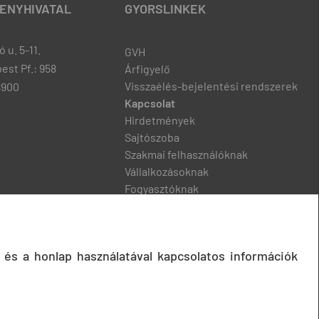
ENYHIVATAL
GYORSLINKEK
 u. 5-11.
GVH
est Pf.: 958
Árfigyelő
Visszaélés-bejelentési rendszerek
8900
Kapcsolat
Hirdetmények
Sajtószoba
Szakmai felhasználóknak
Vállalkozásoknak
Fogyasztóknak
Podcast
 és a honlap használatával kapcsolatos információk