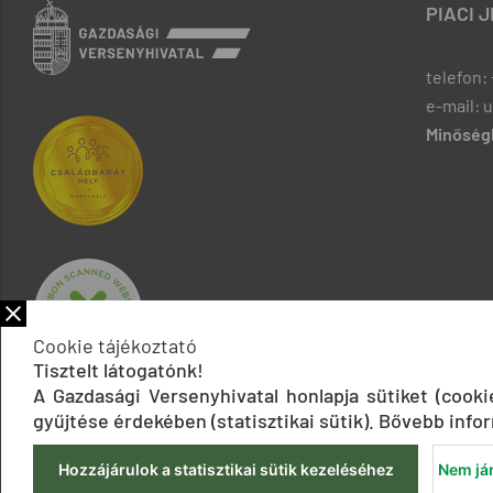
PIACI 
telefon: 
e-mail: 
Minőségb
Cookie tájékoztató
Tisztelt látogatónk!
A Gazdasági Versenyhivatal honlapja sütiket (cook
gyűjtése érdekében (statisztikai sütik). Bővebb infor
Hozzájárulok a statisztikai sütik kezeléséhez
Nem jár