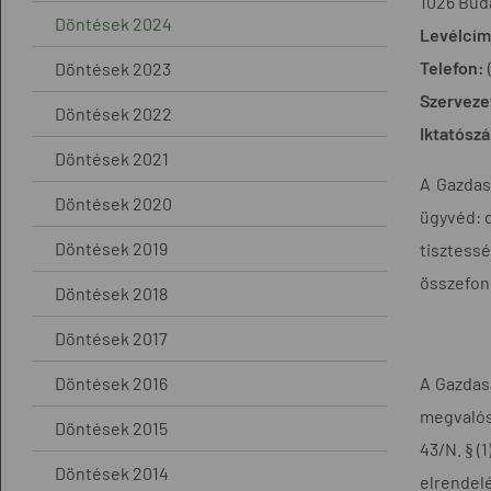
1026 Buda
Döntések 2024
Levélcí
Telefon:
Döntések 2023
Szerveze
Döntések 2022
Iktatósz
Döntések 2021
A Gazdasá
Döntések 2020
ügyvéd: dr
Döntések 2019
tisztess
összefonó
Döntések 2018
Döntések 2017
Döntések 2016
A Gazdas
megvalósu
Döntések 2015
43/N. § (
Döntések 2014
elrendel