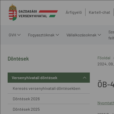
Árfigyelő
Kartell-chat
Sz
GVH
Fogyasztóknak
Vállalkozásoknak
fe
Főoldal
Döntések
2024. 09.
Versenyhivatali döntések
ÖB-4
Keresés versenyhivatali döntésekben
Döntések 2026
Nyomtath
Döntések 2025