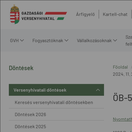
Árfigyelő
Kartell-chat
Sz
GVH
Fogyasztóknak
Vállalkozásoknak
fe
Főoldal
Döntések
2024. 11. 
Versenyhivatali döntések
ÖB-5
Keresés versenyhivatali döntésekben
Döntések 2026
Nyomtath
Döntések 2025