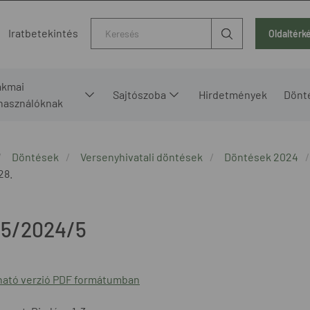
Kereső
Iratbetekintés
Oldaltérk
akmai
Sajtószoba
Hirdetmények
Dönt
lhasználóknak
Döntések
Versenyhivatali döntések
Döntések 2024
28.
5/2024/5
ató verzió PDF formátumban