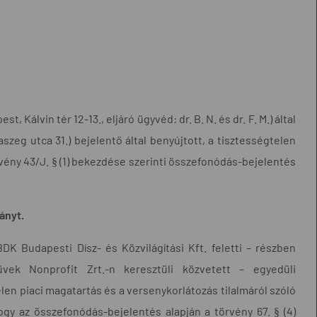
 Kálvin tér 12-13., eljáró ügyvéd: dr. B. N. és dr. F. M.) által
aszeg utca 31.) bejelentő által benyújtott, a tisztességtelen
örvény 43/J. § (1) bekezdése szerinti összefonódás-bejelentés
ányt.
 Budapesti Dísz- és Közvilágítási Kft. feletti – részben
vek Nonprofit Zrt.-n keresztüli közvetett – egyedüli
en piaci magatartás és a versenykorlátozás tilalmáról szóló
 hogy az összefonódás-bejelentés alapján a törvény 67. § (4)