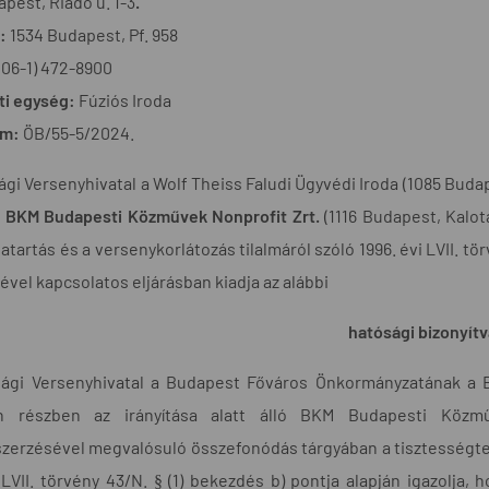
pest, Riadó u. 1-3
.
:
1534 Budapest, Pf. 958
(06-1) 472-8900
ti egység:
Fúziós Iroda
ám:
ÖB/55-5/2024.
gi Versenyhivatal a Wolf Theiss Faludi Ügyvédi Iroda (1085 Budapest,
t
BKM Budapesti Közművek Nonprofit Zrt.
(1116 Budapest, Kalot
atartás és a versenykorlátozás tilalmáról szóló 1996. évi LVII. t
ével kapcsolatos eljárásban kiadja az alábbi
hatósági bizonyítv
ági Versenyhivatal a Budapest Főváros Önkormányzatának a BDK
en részben az irányítása alatt álló BKM Budapesti Közmű
szerzésével megvalósuló összefonódás tárgyában a tisztességtel
 LVII. törvény 43/N. § (1) bekezdés b) pontja alapján igazolja,