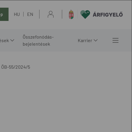
HU
EN
ép
Összefonódás-
ések
Karrier
bejelentések
ÖB-55/2024/5