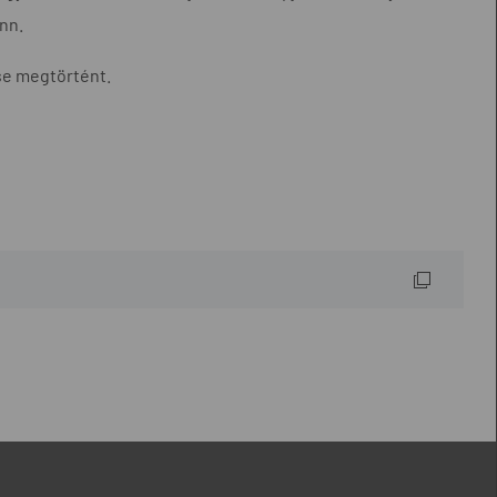
nn.
se megtörtént.