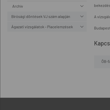
bekezdése
Archív
Bírósági döntések VJ szám alapján
A vizsgá
Ágazati vizsgálatok - Piacelemzések
Budapest
Kapcs
ÖB-5