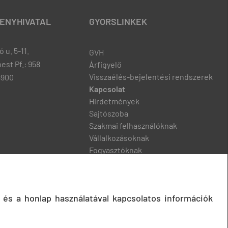
ENYHIVATAL
GYORSLINKEK
 u. 5-11.
GVH
est Pf.: 958
Árfigyelő
Visszaélés-bejelentési rendszerek
8900
Kapcsolat
Hirdetmények
Sajtószoba
Szakmai felhasználóknak
Vállalkozásoknak
Fogyasztóknak
Podcast
 és a honlap használatával kapcsolatos információk