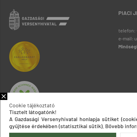
PIACI 
telefon: 
e-mail: 
Minőségb
Cookie tájékoztató
Tisztelt látogatónk!
A Gazdasági Versenyhivatal honlapja sütiket (cook
gyűjtése érdekében (statisztikai sütik). Bővebb infor