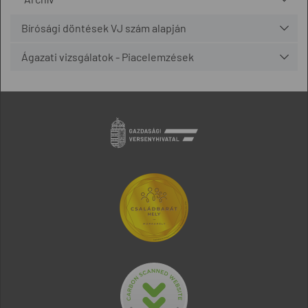
Bírósági döntések VJ szám alapján
Ágazati vizsgálatok - Piacelemzések