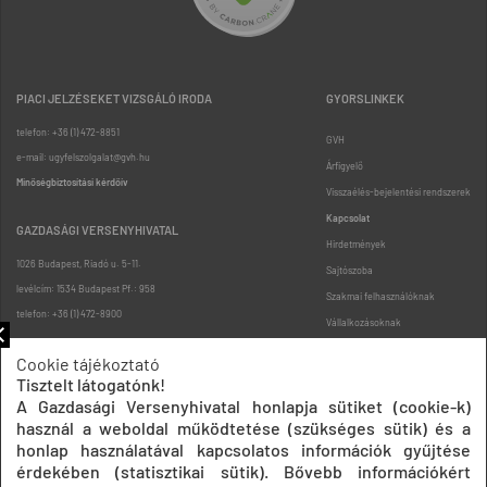
PIACI JELZÉSEKET VIZSGÁLÓ IRODA
GYORSLINKEK
telefon: +36 (1) 472-8851
GVH
e-mail: ugyfelszolgalat@gvh.hu
Árfigyelő
Minőségbiztosítási kérdőív
Visszaélés-bejelentési rendszerek
Kapcsolat
GAZDASÁGI VERSENYHIVATAL
Hirdetmények
1026 Budapest, Riadó u. 5-11.
Sajtószoba
levélcím: 1534 Budapest Pf.: 958
Szakmai felhasználóknak
telefon: +36 (1) 472-8900
Vállalkozásoknak
Fogyasztóknak
Cookie tájékoztató
Podcast
Tisztelt látogatónk!
Oldaltérkép
A Gazdasági Versenyhivatal honlapja sütiket (cookie-k)
használ a weboldal működtetése (szükséges sütik) és a
honlap használatával kapcsolatos információk gyűjtése
érdekében (statisztikai sütik). Bővebb információkért