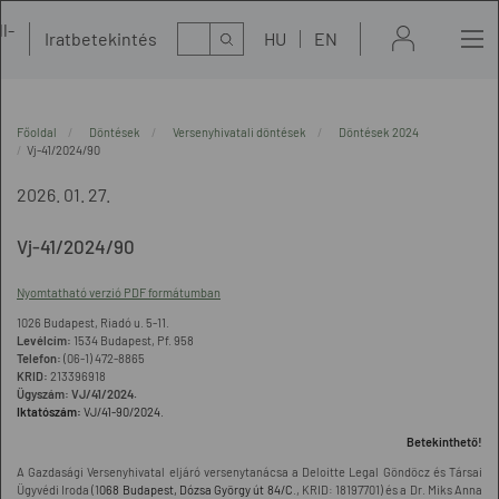
l-
Kereső
Iratbetekintés
HU
EN
t
Főoldal
Döntések
Versenyhivatali döntések
Döntések 2024
Vj-41/2024/90
2026. 01. 27.
Vj-41/2024/90
Nyomtatható verzió PDF formátumban
1026 Budapest, Riadó u. 5-11.
Levélcím:
1534 Budapest, Pf. 958
Telefon:
(06-1) 472-8865
KRID:
213396918
Ügyszám:
VJ/41/2024.
Iktatószám:
VJ/41-90/2024.
Betekinthető!
A Gazdasági Versenyhivatal eljáró versenytanácsa a Deloitte Legal Göndöcz és Társai
Ügyvédi Iroda (1
068 Budapest, Dózsa György út 84/C
., KRID: 18197701) és a Dr. Miks Anna