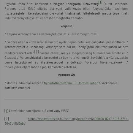
[1]
Ügyvédi Iroda által képviselt a
Magyar Energiaital Szövetség
(4029 Debrecen,
Pereces utca 10/a.) eljárás alá vont vállalkozás ellen fogyasztókkal szembeni
tisztességtelen kereskedelmi gyakorlat tilalmának feltételezett megsértése miatt
indult versenyfelügyeleti eljárásban meghozta az alábbi
végzést.
Az eljáró versenytanács a versenyfelügyeleti eljárást megszünteti.
A végzés ellen a közlésétől számított nyolc napon belül közigazgatási per indítható. A
keresetlevelet a Gazdasági Versenyhivatalnál kell benyújtani elektronikusan az erre
[2]
rendszeresített űrlap
használatával, mely a magyarorszag.hu honlapon érhető el. A
Gazdasági Versenyhivatal a keresetet az ügy irataival együtt továbbítja a közigazgatási
perre hatáskörrel és illetékességgel rendelkező Fővárosi Törvényszéknek. A
törvényszék eljárásában a jogi képviselet kötelező.
INDOKOLÁS
A döntés indokolás részét a
Nyomtatható verzió PDF formátumban
hivatkozásra
kattintva érheti el.
[1]
A továbbiakban eljárás alá vont vagy MESZ.
[2]
https://magyarorszag.hu/szuf_ugyleiras?id=5a0fdf08-97b7-4015-874b-
3643b45d7ebd