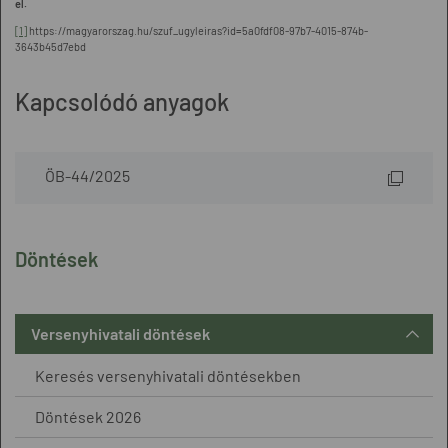
el.
[1]
https://magyarorszag.hu/szuf_ugyleiras?id=5a0fdf08-97b7-4015-874b-
3643b45d7ebd
Kapcsolódó anyagok
ÖB-44/2025
Döntések
Versenyhivatali döntések
Keresés versenyhivatali döntésekben
Döntések 2026