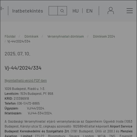
l-
Kereső
Iratbetekintés
HU
EN
t
Főoldal
Döntések
Versenyhivatali döntések
Döntések 2024
Vj-44/2024/334
2025. 07. 10.
Vj-44/2024/334
Nyomtatható verzió PDF-ben
1026 Budapest, Riadó u. 1-3.
Levélcím:
1534 Budapest, Pf. 958.
KRID:
213396918
Telefon:
(06-1) 472-8865
Ügyszám:
VJ/44/2024.
Iktatószám:
VJ/44-334/2024.
A Gazdasági Versenyhivatal eljáró versenytanácsa az Oppenheim Ügyvédi Iroda (1053
Budapest, Károlyi utca 12, cégkapu azonosító: 18258648) által képviselt
Airport Service
Budapest Kereskedelmi és Szolgáltató Zrt.
(1191 Budapest, Üllői út 200.) és
Menzies
Aviation Limited
(21-22 Bloomsbury Square London WCIA 2NS, Egyesült