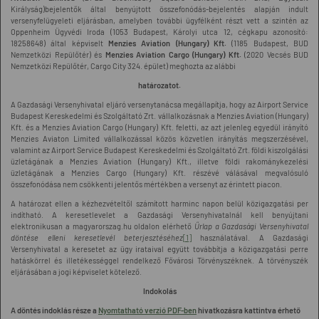
Királyság)bejelentők által benyújtott összefonódás-bejelentés alapján indult
versenyfelügyeleti eljárásban, amelyben további ügyfélként részt vett a szintén az
Oppenheim Ügyvédi Iroda (1053 Budapest, Károlyi utca 12, cégkapu azonosító:
18258648) által képviselt
Menzies Aviation (Hungary) Kft.
(1185 Budapest, BUD
Nemzetközi Repülőtér) és
Menzies Aviation Cargo (Hungary) Kft.
(2020 Vecsés BUD
Nemzetközi Repülőtér, Cargo City 324. épület) meghozta az alábbi
határozatot.
A Gazdasági Versenyhivatal eljáró versenytanácsa megállapítja, hogy az Airport Service
Budapest Kereskedelmi és Szolgáltató Zrt. vállalkozásnak a Menzies Aviation (Hungary)
Kft. és a Menzies Aviation Cargo (Hungary) Kft. feletti, az azt jelenleg egyedül irányító
Menzies Aviaton Limited vállalkozással közös közvetlen irányítás megszerzésével,
valamint az Airport Service Budapest Kereskedelmi és Szolgáltató Zrt. földi kiszolgálási
üzletágának a Menzies Aviation (Hungary) Kft., illetve földi rakománykezelési
üzletágának a Menzies Cargo (Hungary) Kft. részévé válásával megvalósuló
összefonódása nem csökkenti jelentős mértékben a versenyt az érintett piacon.
A határozat ellen a kézhezvételtől számított harminc napon belül közigazgatási per
indítható. A keresetlevelet a Gazdasági Versenyhivatalnál kell benyújtani
elektronikusan a magyarorszag.hu oldalon elérhető
Űrlap a Gazdasági Versenyhivatal
döntése elleni keresetlevél beterjesztéséhez
[1]
használatával. A Gazdasági
Versenyhivatal a keresetet az ügy irataival együtt továbbítja a közigazgatási perre
hatáskörrel és illetékességgel rendelkező Fővárosi Törvényszéknek. A törvényszék
eljárásában a jogi képviselet kötelező.
Indokolás
A döntés indoklás része a
Nyomtatható verzió PDF-ben
hivatkozásra kattintva érhető