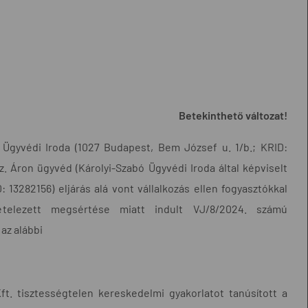
Betekinthető változat!
 Ügyvédi Iroda (1027 Budapest, Bem József u. 1/b.; KRID:
Sz. Áron ügyvéd (Károlyi-Szabó Ügyvédi Iroda által képviselt
13282156) eljárás alá vont vállalkozás ellen fogyasztókkal
tételezett megsértése miatt indult VJ/8/2024. számú
az alábbi
ft. tisztességtelen kereskedelmi gyakorlatot tanúsított a