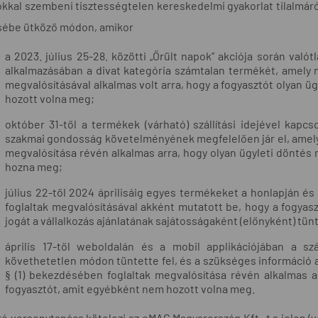
kkal szembeni tisztességtelen kereskedelmi gyakorlat tilalmáról s
ébe ütköző módon, amikor
a 2023. július 25-28. közötti „Őrült napok” akciója során va
alkalmazásában a divat kategória számtalan termékét, amely ma
megvalósításával alkalmas volt arra, hogy a fogyasztót olyan 
hozott volna meg;
október 31-től a termékek (várható) szállítási idejével kapcs
szakmai gondosság követelményének megfelelően jár el, amely m
megvalósítása révén alkalmas arra, hogy olyan ügyleti döntés
hozna meg;
július 22-től 2024 áprilisáig egyes termékeket a honlapján és
foglaltak megvalósításával akként mutatott be, hogy a fogyaszt
jogát a vállalkozás ajánlatának sajátosságaként (előnyként) tünt
április 17-től weboldalán és a mobil applikációjában a szá
követhetetlen módon tüntette fel, és a szükséges információ a
§ (1) bekezdésében foglaltak megvalósítása révén alkalmas a
fogyasztót, amit egyébként nem hozott volna meg.
járó versenytanács kötelezi az eMAG Magyarország Kft.-t a jelen (