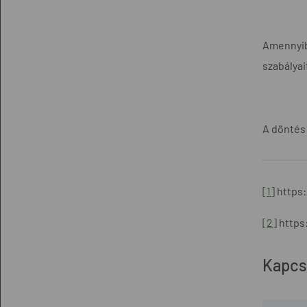
Amennyibe
szabályai
A döntés
[1]
https:
[2]
https
Kapcs