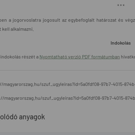
* * *
n a jogorvoslatra jogosult az egybefoglalt határozat és végzés
t kell alkalmazni.
Indokolás
 indokolás részét a
Nyomtatható verzió PDF formátumban
hivatko
//magyarorszag.hu/szuf_ugyleiras?id=5a0fdf08-97b7-4015-874
://magyarorszag.hu/szuf_ugyleiras?id=5a0fdf08-97b7-4015-87
olódó anyagok