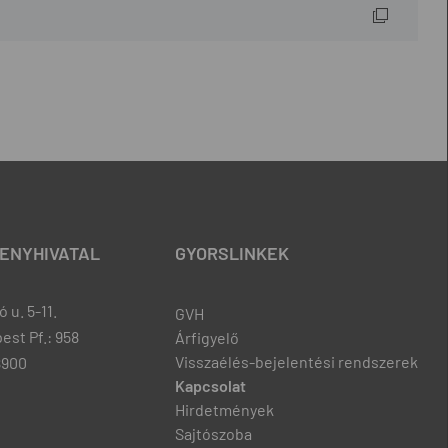
ENYHIVATAL
GYORSLINKEK
 u. 5-11.
GVH
est Pf.: 958
Árfigyelő
Visszaélés-bejelentési rendszerek
8900
Kapcsolat
Hirdetmények
Sajtószoba