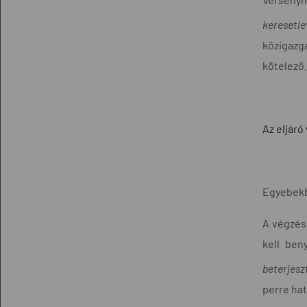
keresetle
közigazga
kötelező.
Az eljár
Egyebekbe
A végzés 
kell ben
beterjesz
perre hat