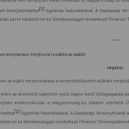
[1]
vél beterjesztéséhez
ügyleírás használatával. A Gazdasági Vers
tási perre hatáskörrel és illetékességgel rendelkező Fővárosi 
* * *
ó versenytanács meghozta továbbá az alábbi
végzést.
n az eljáró versenytanács a versenyfelügyeleti eljárást megszü
ellen az átvételtől számított nyolc napon belül közigazgatási p
yújtani elektronikusan a magyarorszag.hu oldalon elérhető
Ű
[2]
téséhez
ügyleírás használatával. A Gazdasági Versenyhivatal a 
áskörrel és illetékességgel rendelkező Fővárosi Törvényszéknek.