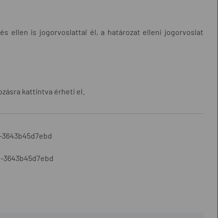
 ellen is jogorvoslattal él, a határozat elleni jogorvoslat
zásra kattintva érheti el.
b-3643b45d7ebd
4b-3643b45d7ebd