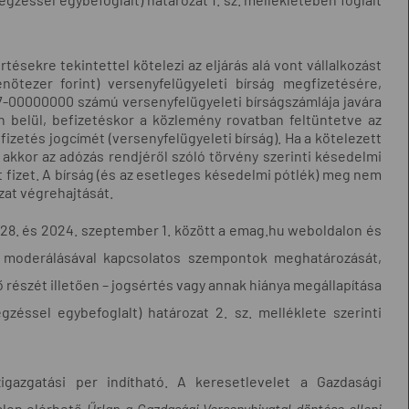
tésekre tekintettel kötelezi az eljárás alá vont vállalkozást
nötezer forint) versenyfelügyeleti bírság megfizetésére,
7-00000000 számú versenyfelügyeleti bírságszámlája javára
n belül, befizetéskor a közlemény rovatban feltüntetve az
efizetés jogcímét (versenyfelügyeleti bírság). Ha a kötelezett
akkor az adózás rendjéről szóló törvény szerinti késedelmi
fizet. A bírság (és az esetleges késedelmi pótlék) meg nem
zat végrehajtását.
us 28. és 2024. szeptember 1. között a emag.hu weboldalon és
k moderálásával kapcsolatos szempontok meghatározását,
ő részét illetően – jogsértés vagy annak hiánya megállapítása
gzéssel egybefoglalt) határozat 2. sz. melléklete szerinti
igazgatási per indítható. A keresetlevelet a Gazdasági
alon elérhető
Űrlap a Gazdasági Versenyhivatal döntése elleni