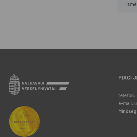
Ismé
PIACI 
telefon: 
e-mail: 
Minőségb