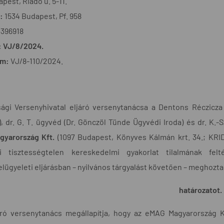
pest, Riadó u. 5-11.
:
1534 Budapest, Pf. 958
3396918
:
VJ/8/2024.
ám:
VJ/8-110/2024.
ági Versenyhivatal eljáró versenytanácsa a Dentons Réczicza
, dr. G. T. ügyvéd (Dr. Gönczöl Tünde Ügyvédi Iroda) és dr. K.-
yarország Kft.
(1097 Budapest, Könyves Kálmán krt. 34.; KRID: 
i tisztességtelen kereskedelmi gyakorlat tilalmának fel
lügyeleti eljárásban – nyilvános tárgyalást követően – meghozta 
határozatot.
járó versenytanács megállapítja, hogy az eMAG Magyarország K