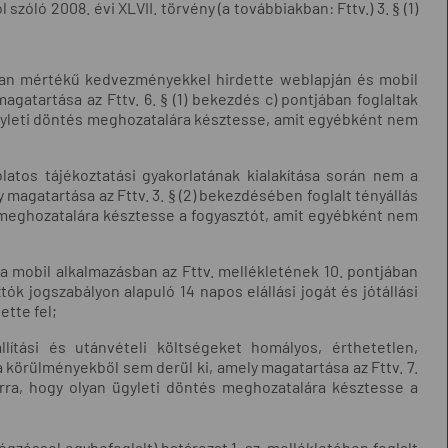
zóló 2008. évi XLVII. törvény (a továbbiakban: Fttv.) 3. § (1)
lótlan mértékű kedvezményekkel hirdette weblapján és mobil
gatartása az Fttv. 6. § (1) bekezdés c) pontjában foglaltak
ügyleti döntés meghozatalára késztesse, amit egyébként nem
olatos tájékoztatási gyakorlatának kialakítása során nem a
agatartása az Fttv. 3. § (2) bekezdésében foglalt tényállás
 meghozatalára késztesse a fogyasztót, amit egyébként nem
 a mobil alkalmazásban az Fttv. mellékletének 10. pontjában
ók jogszabályon alapuló 14 napos elállási jogát és jótállási
ette fel;
llítási és utánvételi költségeket homályos, érthetetlen,
 körülményekből sem derül ki, amely magatartása az Fttv. 7.
rra, hogy olyan ügyleti döntés meghozatalára késztesse a
végzéssel egybefoglalt) határozat 1. sz. mellékletében foglalt