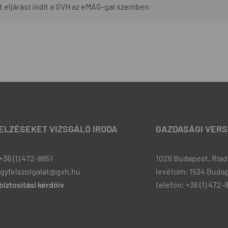
t eljárást indít a GVH az eMAG-gal szemben
JELZÉSEKET VIZSGÁLÓ IRODA
GAZDASÁGI VERS
+36 (1) 472-8851
1026 Budapest, Riadó
ugyfelszolgalat@gvh.hu
levélcím: 1534 Budap
iztosítási kérdőív
telefon: +36 (1) 472-