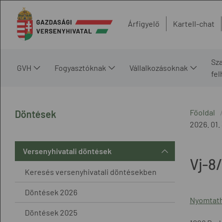
Árfigyelő
Kartell-chat
Sz
GVH
Fogyasztóknak
Vállalkozásoknak
fe
Főoldal
Döntések
2026. 01.
Versenyhivatali döntések
Vj-8
Keresés versenyhivatali döntésekben
Döntések 2026
Nyomtath
Döntések 2025