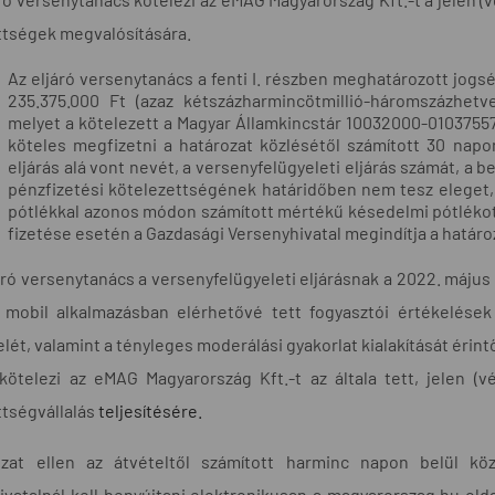
ttségek megvalósítására.
Az eljáró versenytanács a fenti I. részben meghatározott jogsér
235.375.000 Ft (azaz kétszázharmincötmillió-háromszázhetve
melyet a kötelezett a Magyar Államkincstár 10032000-0103755
köteles megfizetni a határozat közlésétől számított 30 napo
eljárás alá vont nevét, a versenyfelügyeleti eljárás számát, a b
pénzfizetési kötelezettségének határidőben nem tesz eleget, 
pótlékkal azonos módon számított mértékű késedelmi pótlékot 
fizetése esetén a Gazdasági Versenyhivatal megindítja a határo
ljáró versenytanács a versenyfelügyeleti eljárásnak a 2022. máj
mobil alkalmazásban elérhetővé tett fogyasztói értékelése
lét, valamint a tényleges moderálási gyakorlat kialakítását érint
kötelezi az eMAG Magyarország Kft.-t az általa tett, jelen (vé
ttségvállalás
teljesítésé
re.
zat ellen az átvételtől számított harminc napon belül köz
ivatalnál kell benyújtani elektronikusan a magyarorszag.hu old