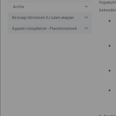
fogyasztó
Archív
bekezdés
Bírósági döntések VJ szám alapján
Ágazati vizsgálatok - Piacelemzések
II. Az el