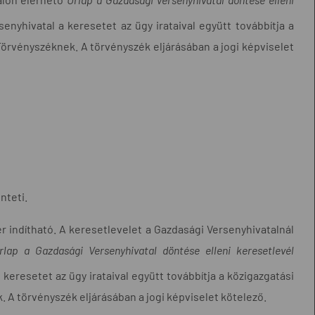
enyhivatal a keresetet az ügy irataival együtt továbbítja a
Törvényszéknek. A törvényszék eljárásában a jogi képviselet
nteti.
er indítható. A keresetlevelet a Gazdasági Versenyhivatalnál
rlap a Gazdasági Versenyhivatal döntése elleni keresetlevél
keresetet az ügy irataival együtt továbbítja a közigazgatási
 A törvényszék eljárásában a jogi képviselet kötelező.