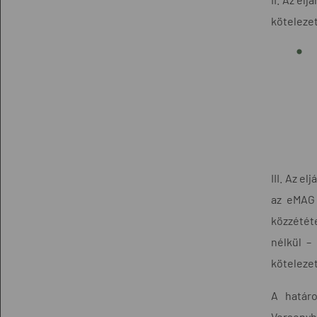
köteleze
III. Az e
az eMAG 
közzététe
nélkül – 
köteleze
A határo
Versenyh