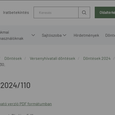
Kereső
Iratbetekintés
Oldaltérk
akmai
Sajtószoba
Hirdetmények
Dönt
lhasználóknak
Döntések
Versenyhivatali döntések
Döntések 2024
 30.
/2024/110
ató verzió PDF formátumban