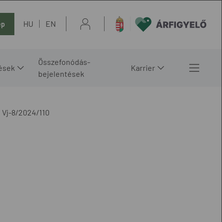
HU
EN
ép
Összefonódás-
ések
Karrier
bejelentések
Vj-8/2024/110