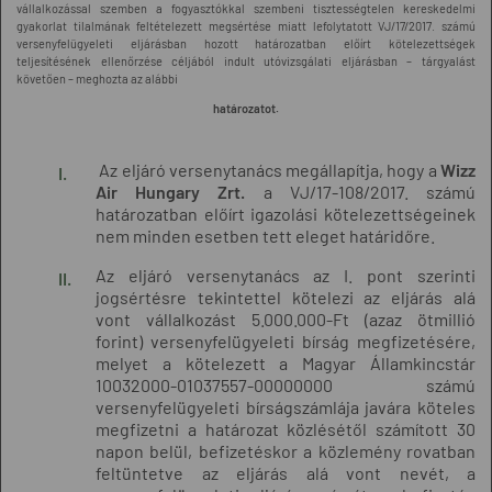
vállalkozással szemben a fogyasztókkal szembeni tisztességtelen kereskedelmi
gyakorlat tilalmának feltételezett megsértése miatt lefolytatott VJ/17/2017. számú
versenyfelügyeleti eljárásban hozott határozatban előírt kötelezettségek
teljesítésének ellenőrzése céljából indult utóvizsgálati eljárásban – tárgyalást
követően – meghozta az alábbi
határozatot.
Az eljáró versenytanács megállapítja, hogy a
Wizz
Air Hungary Zrt.
a VJ/17-108/2017. számú
határozatban előírt igazolási kötelezettségeinek
nem minden esetben tett eleget határidőre.
Az eljáró versenytanács az I. pont szerinti
jogsértésre tekintettel kötelezi az eljárás alá
vont vállalkozást 5.000.000-Ft (azaz ötmillió
forint) versenyfelügyeleti bírság megfizetésére,
melyet a kötelezett a Magyar Államkincstár
10032000-01037557-00000000 számú
versenyfelügyeleti bírságszámlája javára köteles
megfizetni a határozat közlésétől számított 30
napon belül, befizetéskor a közlemény rovatban
feltüntetve az eljárás alá vont nevét, a