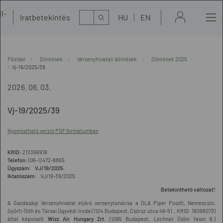
l-
Kereső
Iratbetekintés
HU
EN
t
Főoldal
Döntések
Versenyhivatali döntések
Döntések 2025
Vj-19/2025/39
2026. 06. 03.
Vj-19/2025/39
Nyomtatható verzió PDF formátumban
KRID:
213396918
Telefon:
(06-1) 472-8865
Ügyszám: VJ/19/2025.
Iktatószám:
VJ/19-39/2025.
Betekinthető változat!
A Gazdasági Versenyhivatal eljáró versenytanácsa a DLA Piper Posztl, Nemescsói,
Győrfi-Tóth és Társai Ügyvédi Iroda (1124 Budapest, Csörsz utca 49-51., KRID: 18098073)
által képviselt
Wizz Air Hungary Zrt.
(1095 Budapest, Lechner Ödön fasor 6.)