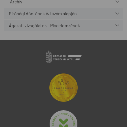
Archív
Bírósági döntések VJ szám alapján
Ágazati vizsgálatok - Piacelemzések