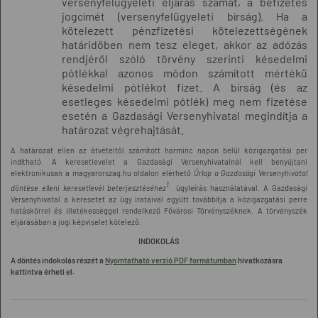
versenyfelügyeleti eljárás számát, a befizetés
jogcímét (versenyfelügyeleti bírság). Ha a
kötelezett pénzfizetési kötelezettségének
határidőben nem tesz eleget, akkor az adózás
rendjéről szóló törvény szerinti késedelmi
pótlékkal azonos módon számított mértékű
késedelmi pótlékot fizet. A bírság (és az
esetleges késedelmi pótlék) meg nem fizetése
esetén a Gazdasági Versenyhivatal megindítja a
határozat végrehajtását.
A határozat ellen az átvételtől számított harminc napon belül közigazgatási per
indítható. A keresetlevelet a Gazdasági Versenyhivatalnál kell benyújtani
elektronikusan a magyarorszag.hu oldalon elérhető
Űrlap a Gazdasági Versenyhivatal
1
döntése elleni keresetlevél beterjesztéséhez
ügyleírás használatával. A Gazdasági
Versenyhivatal a keresetet az ügy irataival együtt továbbítja a közigazgatási perre
hatáskörrel és illetékességgel rendelkező Fővárosi Törvényszéknek. A törvényszék
eljárásában a jogi képviselet kötelező.
INDOKOLÁS
A döntés indokolás részét a
Nyomtatható verzió PDF formátumban
hivatkozásra
kattintva érheti el.