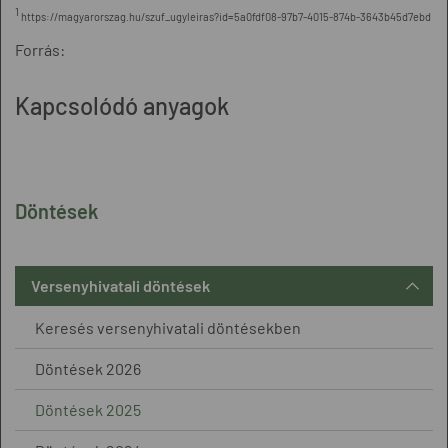
1
https://magyarorszag.hu/szuf_ugyleiras?id=5a0fdf08-97b7-4015-874b-3643b45d7ebd
Forrás:
Kapcsolódó anyagok
Döntések
Versenyhivatali döntések
Keresés versenyhivatali döntésekben
Döntések 2026
Döntések 2025