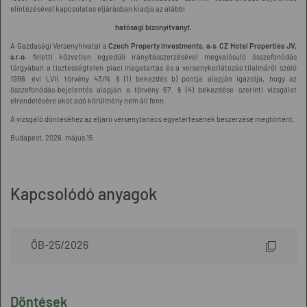
elintézésével kapcsolatos eljárásban kiadja az alábbi
hatósági bizonyítványt.
A Gazdasági Versenyhivatal a
Czech Property Investments, a.s.
CZ Hotel Properties JV,
s.r.o.
feletti közvetlen egyedüli irányításszerzésével megvalósuló összefonódás
tárgyában a tisztességtelen piaci magatartás és a versenykorlátozás tilalmáról szóló
1996. évi LVII. törvény 43/N. § (1) bekezdés b) pontja alapján igazolja, hogy az
összefonódás-bejelentés alapján a törvény 67. § (4) bekezdése szerinti vizsgálat
elrendelésére okot adó körülmény nem áll fenn.
A vizsgáló döntéséhez az eljáró versenytanács egyetértésének beszerzése megtörtént.
Budapest, 2026. május 15.
Kapcsolódó anyagok
ÖB-25/2026
Döntések