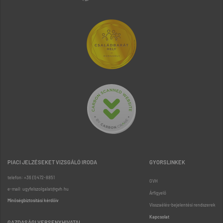
PIACI JELZÉSEKET VIZSGÁLÓ IRODA
GYORSLINKEK
telefon: +36 (1) 472-8851
GVH
e-mail: ugyfelszolgalat@gvh.hu
Árfigyelő
Minőségbiztosítási kérdőív
Visszaélés-bejelentési rendszerek
Kapcsolat
GAZDASÁGI VERSENYHIVATAL