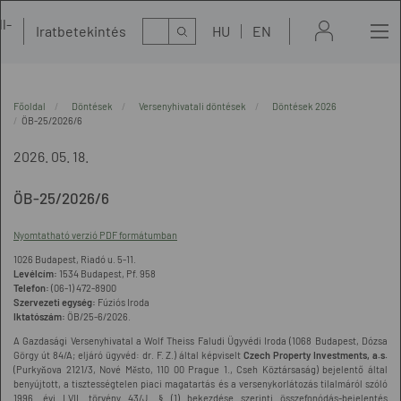
l-
Kereső
Iratbetekintés
HU
EN
t
Főoldal
Döntések
Versenyhivatali döntések
Döntések 2026
ÖB-25/2026/6
2026. 05. 18.
ÖB-25/2026/6
Nyomtatható verzió PDF formátumban
1026 Budapest, Riadó u. 5-11.
Levélcím:
1534 Budapest, Pf. 958
Telefon:
(06-1) 472-8900
Szervezeti egység:
Fúziós Iroda
Iktatószám:
ÖB/25-6/2026.
A Gazdasági Versenyhivatal a Wolf Theiss Faludi Ügyvédi Iroda (1068 Budapest, Dózsa
Görgy út 84/A; eljáró ügyvéd: dr. F. Z.) által képviselt
Czech Property Investments, a.s.
(Purkyňova 2121/3, Nové Město, 110 00 Prague 1., Cseh Köztársaság) bejelentő által
benyújtott, a tisztességtelen piaci magatartás és a versenykorlátozás tilalmáról szóló
1996. évi LVII. törvény 43/J. § (1) bekezdése szerinti összefonódás-bejelentés