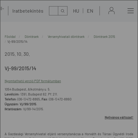
l-
Kereső
Iratbetekintés
HU
EN
t
Főoldal
Döntések
Versenyhivatali döntések
Döntések 2015
Vj-99/2015/14
2015. 10. 30.
Vj-99/2015/14
Nyomtatható verzió PDF formátumban
1054 Budapest, Alkotmány u. 5.
Levélcím:
1391, Budapest 62. Pf. 211.
Telefon:
(06-1) 472-8865,
Fax:
(06-1) 472-8860
Ügyszám:
Vj/99/2015
.
Iktatószám:
Vj/99-14/2015.
Nyilvános változat!
A Gazdasági Versenyhivatal eljáró versenytanácsa a Horváth és Társai Ügyvédi Iroda