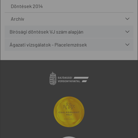
Döntések 2014
Archív
Bírósági döntések VJ szám alapján
Ágazati vizsgálatok - Piacelemzések