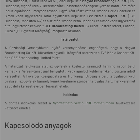
(1124 Budapest, Csörsz utca 49-51.) által képviselt
Magyar Broadcasting Co. Kft.
(1051
Budapest, Vigadó utca 2.) kérelmezőnek összefonódás engedélyezése iránti kérelmére
indult eljárásban - melyben további ügyfélként részt vett az Yvonne Perla Dederick és
Simon Zsolt ügyvezetők által együttesen képviselt
TV2 Média Csoport Kft.
(1145
Budapest, Róna utca 174) és a szintén Yvonne Perla Dederick és Simon Zsolt ügyvezetők
által együttesen képviselt
CEE Broadcasting
Limited
(64 Great Eastern Street, London,
EC2A 3QR, Egyesült Királyság) - meghozta az alábbi
határozatot
.
A Gazdasági Versenyhivatal eljáró versenytanácsa engedélyezi, hogy a Magyar
Broadcasting Co. Kft. közvetlen egyedüli irányítást szerezzen a TV2 Média Csoport Kft.
és a CEE Broadcasting Limited felett.
A határozat felülvizsgálatát az ügyfelek a közléstől számított harminc napon belül
kérhetik a Versenytanácsnál benyújtott, vagy ajánlott küldeményként postára adott
keresettel. A Fővárosi Közigazgatási és Munkaügyi Bíróság a pert tárgyaláson kívül
bírálja el, az ügyfelek bármelyikének kérelmére azonban tárgyalást tart, mely kérelmet
az ügyfél a keresetlevélben terjeszthet elő.
Indokolás
A döntés indokolás részét a
Nyomtatható verzió PDF formátumban
hivatkozásra
kattintva érheti el.
Kapcsolódó anyagok