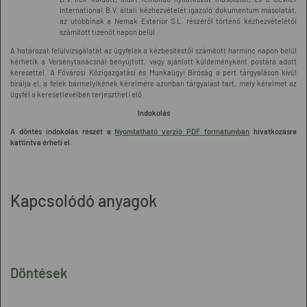
International B.V. általi kézhezvételét igazoló dokumentum másolatát,
az utóbbinak a Nemak Exterior S.L. részéről történő kézhezvételétől
számított tizenöt napon belül.
A határozat felülvizsgálatát az ügyfelek a kézbesítéstől számított harminc napon belül
kérhetik a Versenytanácsnál benyújtott, vagy ajánlott küldeményként postára adott
keresettel. A Fővárosi Közigazgatási és Munkaügyi Bíróság a pert tárgyaláson kívül
bírálja el, a felek bármelyikének kérelmére azonban tárgyalást tart, mely kérelmet az
ügyfél a keresetlevélben terjesztheti elő.
Indokolás
A döntés indokolás részét a
Nyomtatható verzió PDF formátumban
hivatkozásra
kattintva érheti el.
Kapcsolódó anyagok
Döntések