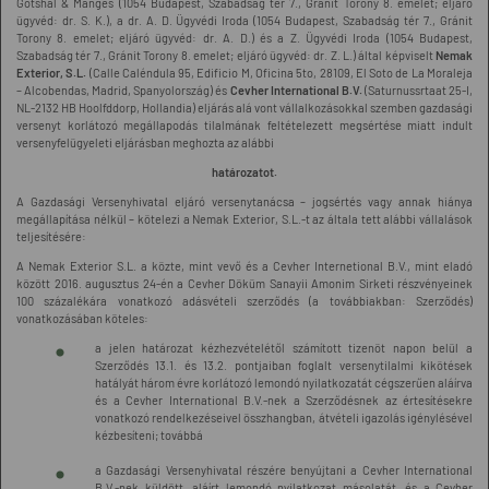
Gotshal & Manges (1054 Budapest, Szabadság tér 7., Gránit Torony 8. emelet; eljáró
ügyvéd: dr. S. K.), a dr. A. D. Ügyvédi Iroda (1054 Budapest, Szabadság tér 7., Gránit
Torony 8. emelet; eljáró ügyvéd: dr. A. D.) és a Z. Ügyvédi Iroda (1054 Budapest,
Szabadság tér 7., Gránit Torony 8. emelet; eljáró ügyvéd: dr. Z. L.) által képviselt
Nemak
Exterior, S.L.
(Calle Caléndula 95, Edificio M, Oficina 5to, 28109, El Soto de La Moraleja
– Alcobendas, Madrid, Spanyolország) és
Cevher International B.V.
(Saturnussrtaat 25-I,
NL-2132 HB Hoolfddorp, Hollandia) eljárás alá vont vállalkozásokkal szemben gazdasági
versenyt korlátozó megállapodás tilalmának feltételezett megsértése miatt indult
versenyfelügyeleti eljárásban meghozta az alábbi
határozatot.
A Gazdasági Versenyhivatal eljáró versenytanácsa – jogsértés vagy annak hiánya
megállapítása nélkül – kötelezi a Nemak Exterior, S.L.-t az általa tett alábbi vállalások
teljesítésére:
A Nemak Exterior S.L. a közte, mint vevő és a Cevher Internetional B.V., mint eladó
között 2016. augusztus 24-én a Cevher Döküm Sanayii Amonim Sirketi részvényeinek
100 százalékára vonatkozó adásvételi szerződés (a továbbiakban: Szerződés)
vonatkozásában köteles:
a jelen határozat kézhezvételétől számított tizenöt napon belül a
Szerződés 13.1. és 13.2. pontjaiban foglalt versenytilalmi kikötések
hatályát három évre korlátozó lemondó nyilatkozatát cégszerűen aláírva
és a Cevher International B.V.-nek a Szerződésnek az értesítésekre
vonatkozó rendelkezéseivel összhangban, átvételi igazolás igénylésével
kézbesíteni; továbbá
a Gazdasági Versenyhivatal részére benyújtani a Cevher International
B.V.-nek küldött, aláírt lemondó nyilatkozat másolatát, és a Cevher