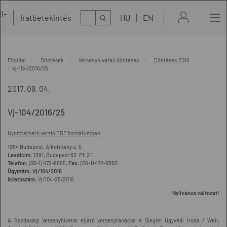
l-
Kereső
Iratbetekintés
HU
EN
t
Főoldal
Döntések
Versenyhivatali döntések
Döntések 2016
Vj-104/2016/25
2017. 09. 04.
Vj-104/2016/25
Nyomtatható verzió PDF formátumban
1054 Budapest, Alkotmány u. 5.
Levélcím:
1391, Budapest 62. Pf. 211.
Telefon:
(06-1) 472-8865,
Fax:
(06-1) 472-8860
Ügyszám:
Vj/104/2016
.
Iktatószám:
Vj/104-25/2016.
Nyilvános változat!
A Gazdasági Versenyhivatal eljáró versenytanácsa a Siegler Ügyvédi Iroda / Weil,