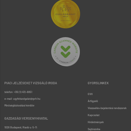
PIACI JELZÉSEKET VIZSGÁLÓ IRODA
GYORSLINKEK
telefon: +36 (1) 472-8851
GVH
e-mail: ugyfelszolgalat@gvh.hu
Árfigyelő
Minőségbiztosítási kérdőív
Visszaélés-bejelentési rendszerek
Kapcsolat
GAZDASÁGI VERSENYHIVATAL
Hirdetmények
1026 Budapest, Riadó u. 5-11.
Sajtószoba