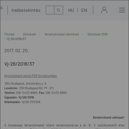
l-
Kereső
Iratbetekintés
HU
EN
t
Főoldal
Döntések
Versenyhivatali döntések
Döntések 2016
Vj-26/2016/37
2017. 02. 20.
Vj-26/2016/37
Nyomtatható verzió PDF formátumban
1054 Budapest, Alkotmány u. 5.
Levélcím:
1391 Budapest 62. Pf.: 211.
Telefon:
(06-1) 472-8865,
Fax:
(06-1) 472-8860
Ügyszám:
Vj/26/2016.
Iktatószám:
Vj/26-37/2016.
Betekinthető változat!
A Gazdasági Versenyhivatal eljáró versenytanácsa a dr. B. V. osztályvezető által