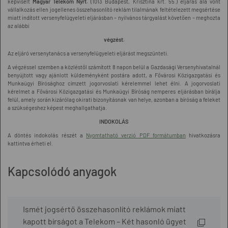
képviselt
Magyar Telekom Nyrt.
(1013 Budapest, Krisztina krt. 55.) eljárás alá vont
vállalkozás ellen jogellenes összehasonlító reklám tilalmának feltételezett megsértése
miatt indított versenyfelügyeleti eljárásban – nyilvános tárgyalást követően – meghozta
az alábbi
végzést.
Az eljáró versenytanács a versenyfelügyeleti eljárást megszünteti.
A végzéssel szemben a közléstől számított 8 napon belül a Gazdasági Versenyhivatalnál
benyújtott vagy ajánlott küldeményként postára adott, a Fővárosi Közigazgatási és
Munkaügyi Bírósághoz címzett jogorvoslati kérelemmel lehet élni. A jogorvoslati
kérelmet a Fővárosi Közigazgatási és Munkaügyi Bíróság nemperes eljárásban bírálja
felül, amely során kizárólag okirati bizonyításnak van helye, azonban a bíróság a feleket
a szükségeshez képest meghallgathatja.
INDOKOLÁS
A döntés indokolás részét a
Nyomtatható verzió PDF formátumban
hivatkozásra
kattintva érheti el.
Kapcsolódó anyagok
Ismét jogsértő összehasonlító reklámok miatt
kapott bírságot a Telekom – Két hasonló ügyet