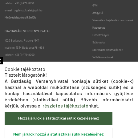
telefon: +36 (1) 472-8851
GVH
e-mail: ugyfelszolgalat@gvh.hu
Árfigyelő
Minőségbiztosítási kérdőív
Visszaélés-bejelentési rendszerek
Kapcsolat
GAZDASÁGI VERSENYHIVATAL
Hirdetmények
1026 Budapest, Riadó u. 5-11.
Sajtószoba
levélcím: 1534 Budapest Pf.: 958
Szakmai felhasználóknak
telefon: +36 (1) 472-8900
Vállalkozásoknak
Fogyasztóknak
Cookie tájékoztató
Podcast
Tisztelt látogatónk!
Oldaltérkép
A Gazdasági Versenyhivatal honlapja sütiket (cookie-k)
használ a weboldal működtetése (szükséges sütik) és a
honlap használatával kapcsolatos információk gyűjtése
érdekében (statisztikai sütik). Bővebb információkért
kérjük, olvassa el
részletes tájékoztató
nkat.
Hozzájárulok a statisztikai sütik kezeléséhez
Impresszum
Adatkezelési tájékoztatók
Akadálymentesítési nyilatkozat
Közadatkereső
Süti beállítások
ÁSZF
Nem járulok hozzá a statisztikai sütik kezeléséhez
© 2020 Gazdasági Versenyhivatal