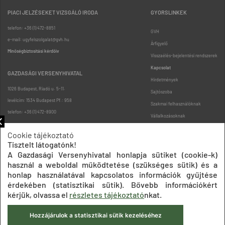
PIACI JELZÉSEKET VIZSGÁLÓ IRODA
GYORSLINKEK
telefon: +36 (1) 472-8851
GVH
e-mail: ugyfelszolgalat@gvh.hu
Árfigyelő
Minőségbiztosítási kérdőív
Visszaélés-bejelentési rendszerek
Kapcsolat
GAZDASÁGI VERSENYHIVATAL
Hirdetmények
1026 Budapest, Riadó u. 5-11.
Sajtószoba
levélcím: 1534 Budapest Pf.: 958
Szakmai felhasználóknak
telefon: +36 (1) 472-8900
Vállalkozásoknak
Fogyasztóknak
Cookie tájékoztató
Podcast
Tisztelt látogatónk!
Oldaltérkép
A Gazdasági Versenyhivatal honlapja sütiket (cookie-k)
használ a weboldal működtetése (szükséges sütik) és a
honlap használatával kapcsolatos információk gyűjtése
érdekében (statisztikai sütik). Bővebb információkért
kérjük, olvassa el
részletes tájékoztató
nkat.
Hozzájárulok a statisztikai sütik kezeléséhez
Impresszum
Adatkezelési tájékoztatók
Akadálymentesítési nyilatkozat