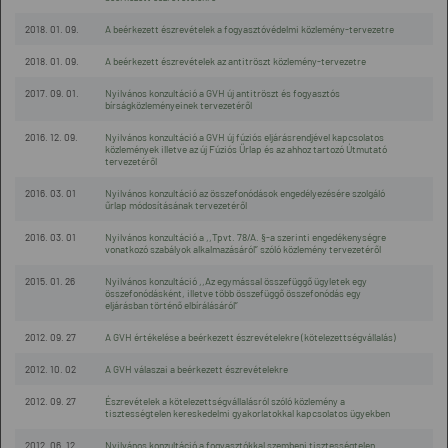
2018. 01. 09.
A beérkezett észrevételek a fogyasztóvédelmi közlemény-tervezetre
2018. 01. 09.
A beérkezett észrevételek az antitröszt közlemény-tervezetre
2017. 09. 01.
Nyilvános konzultáció a GVH új antitröszt és fogyasztós
bírságközleményeinek tervezetéről
2016. 12. 09.
Nyilvános konzultáció a GVH új fúziós eljárásrendjével kapcsolatos
közlemények illetve az új Fúziós Űrlap és az ahhoz tartozó Útmutató
tervezetéről
2016. 03. 01
Nyilvános konzultáció az összefonódások engedélyezésére szolgáló
űrlap módosításának tervezetéről
2016. 03. 01
Nyilvános konzultáció a ,,Tpvt. 78/A. §-a szerinti engedékenységre
vonatkozó szabályok alkalmazásáról” szóló közlemény tervezetéről
2015. 01. 26
Nyilvános konzultáció ,,Az egymással összefüggő ügyletek egy
összefonódásként, illetve több összefüggő összefonódás egy
eljárásban történő elbírálásáról”
2012. 09. 27
A GVH értékelése a beérkezett észrevételekre (kötelezettségvállalás)
2012. 10. 02
A GVH válaszai a beérkezett észrevételekre
2012. 09. 27
Észrevételek a kötelezettségvállalásról szóló közlemény a
tisztességtelen kereskedelmi gyakorlatokkal kapcsolatos ügyekben
2012. 06. 12
Nyilvános konzultáció a fogyasztókkal szembeni tisztességtelen