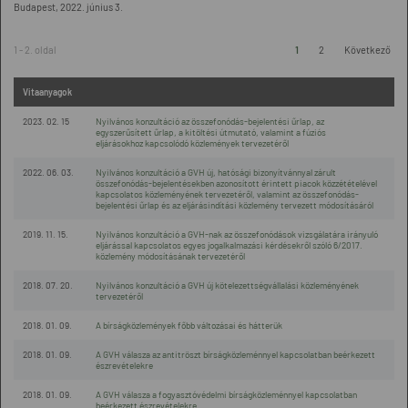
Budapest, 2022. június 3.
1 - 2. oldal
1
2
Következő
Vitaanyagok
2023. 02. 15
Nyilvános konzultáció az összefonódás-bejelentési űrlap, az
egyszerűsített űrlap, a kitöltési útmutató, valamint a fúziós
eljárásokhoz kapcsolódó közlemények tervezetéről
2022. 06. 03.
Nyilvános konzultáció a GVH új, hatósági bizonyítvánnyal zárult
összefonódás-bejelentésekben azonosított érintett piacok közzétételével
kapcsolatos közleményének tervezetéről, valamint az összefonódás-
bejelentési űrlap és az eljárásindítási közlemény tervezett módosításáról
2019. 11. 15.
Nyilvános konzultáció a GVH-nak az összefonódások vizsgálatára irányuló
eljárással kapcsolatos egyes jogalkalmazási kérdésekről szóló 6/2017.
közlemény módosításának tervezetéről
2018. 07. 20.
Nyilvános konzultáció a GVH új kötelezettségvállalási közleményének
tervezetéről
2018. 01. 09.
A bírságközlemények főbb változásai és hátterük
2018. 01. 09.
A GVH válasza az antitröszt bírságközleménnyel kapcsolatban beérkezett
észrevételekre
2018. 01. 09.
A GVH válasza a fogyasztóvédelmi bírságközleménnyel kapcsolatban
beérkezett észrevételekre