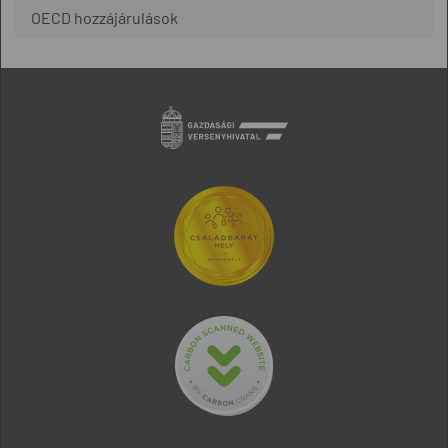
OECD hozzájárulások