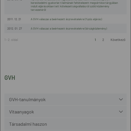
kereskedelmi gyakorlat tilalmának feltételezett megsértése tárgyában
indult eljárásokban tett kötelezettségvállalásról szóló közlemény
tervezetéről
2011. 12. 21
A GVH válaszai a beérkezett észrevételekre (fúzós eljárás)
2012. 01. 27
A GVH válaszai a beérkezett észrevételekre (bírságközlemény)
1 - 2. oldal
1
2
Következő
GVH
GVH-tanulmányok
Vitaanyagok
Társadalmi haszon