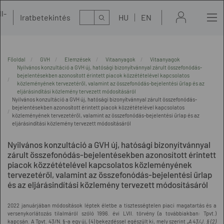
l-
Kereső
Iratbetekintés
HU
EN
t
Főoldal
GVH
Elemzések
Vitaanyagok
Vitaanyagok
Nyilvános konzultáció a GVH új, hatósági bizonyítvánnyal zárult összefonódás-
bejelentésekben azonosított érintett piacok közzétételével kapcsolatos
közleményének tervezetéről, valamint az összefonódás-bejelentési űrlap és az
eljárásindítási közlemény tervezett módosításáról
Nyilvános konzultáció a GVH új, hatósági bizonyítvánnyal zárult összefonódás-
bejelentésekben azonosított érintett piacok közzétételével kapcsolatos
közleményének tervezetéről, valamint az összefonódás-bejelentési űrlap és az
eljárásindítási közlemény tervezett módosításáról
Nyilvános konzultáció a GVH új, hatósági bizonyítvánnyal
zárult összefonódás-bejelentésekben azonosított érintett
piacok közzétételével kapcsolatos közleményének
tervezetéről, valamint az összefonódás-bejelentési űrlap
és az eljárásindítási közlemény tervezett módosításáról
2022 januárjában módosítások léptek életbe a tisztességtelen piaci magatartás és a
versenykorlátozás tilalmáról szóló 1996. évi LVII. törvény (a továbbiakban: Tpvt.)
kapcsán. A Tpvt. 43/N. §-a egy új, (4) bekezdéssel egészült ki, mely szerint „
A 43/J. § (2)