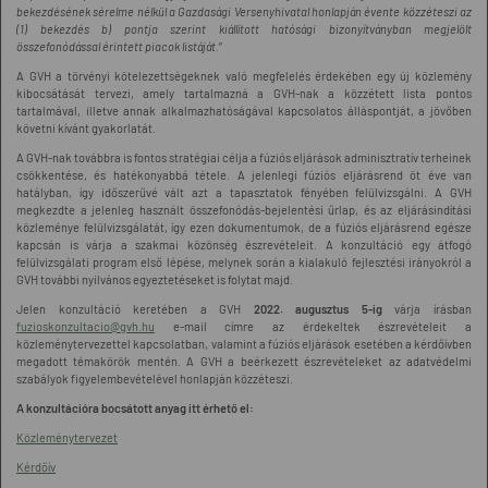
bekezdésének sérelme nélkül a Gazdasági Versenyhivatal honlapján évente közzéteszi az
(1) bekezdés b) pontja szerint kiállított hatósági bizonyítványban megjelölt
összefonódással érintett piacok listáját.
”
A GVH a törvényi kötelezettségeknek való megfelelés érdekében egy új közlemény
kibocsátását tervezi, amely tartalmazná a GVH-nak a közzétett lista pontos
tartalmával, illetve annak alkalmazhatóságával kapcsolatos álláspontját, a jövőben
követni kívánt gyakorlatát.
A GVH-nak továbbra is fontos stratégiai célja a fúziós eljárások adminisztratív terheinek
csökkentése, és hatékonyabbá tétele. A jelenlegi fúziós eljárásrend öt éve van
hatályban, így időszerűvé vált azt a tapasztatok fényében felülvizsgálni. A GVH
megkezdte a jelenleg használt összefonódás-bejelentési űrlap, és az eljárásindítási
közleménye felülvizsgálatát, így ezen dokumentumok, de a fúziós eljárásrend egésze
kapcsán is várja a szakmai közönség észrevételeit. A konzultáció egy átfogó
felülvizsgálati program első lépése, melynek során a kialakuló fejlesztési irányokról a
GVH további nyilvános egyeztetéseket is folytat majd.
Jelen konzultáció keretében a GVH
2022. augusztus 5-ig
várja írásban
fuzioskonzultacio@gvh.hu
e-mail címre az érdekeltek észrevételeit a
közleménytervezettel kapcsolatban, valamint a fúziós eljárások esetében a kérdőívben
megadott témakörök mentén. A GVH a beérkezett észrevételeket az adatvédelmi
szabályok figyelembevételével honlapján közzéteszi.
A konzultációra bocsátott anyag itt érhető el:
Közleménytervezet
Kérdőív