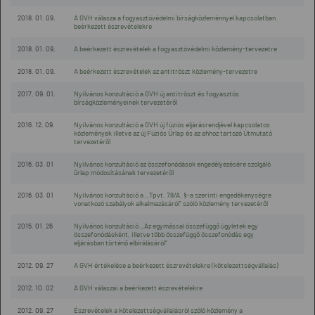
2018. 01. 09.
A GVH válasza a fogyasztóvédelmi bírságközleménnyel kapcsolatban
beérkezett észrevételekre
2018. 01. 09.
A beérkezett észrevételek a fogyasztóvédelmi közlemény-tervezetre
2018. 01. 09.
A beérkezett észrevételek az antitröszt közlemény-tervezetre
2017. 09. 01.
Nyilvános konzultáció a GVH új antitröszt és fogyasztós
bírságközleményeinek tervezetéről
2016. 12. 09.
Nyilvános konzultáció a GVH új fúziós eljárásrendjével kapcsolatos
közlemények illetve az új Fúziós Űrlap és az ahhoz tartozó Útmutató
tervezetéről
2016. 03. 01
Nyilvános konzultáció az összefonódások engedélyezésére szolgáló
űrlap módosításának tervezetéről
2016. 03. 01
Nyilvános konzultáció a ,,Tpvt. 78/A. §-a szerinti engedékenységre
vonatkozó szabályok alkalmazásáról” szóló közlemény tervezetéről
2015. 01. 26
Nyilvános konzultáció ,,Az egymással összefüggő ügyletek egy
összefonódásként, illetve több összefüggő összefonódás egy
eljárásban történő elbírálásáról”
2012. 09. 27
A GVH értékelése a beérkezett észrevételekre (kötelezettségvállalás)
2012. 10. 02
A GVH válaszai a beérkezett észrevételekre
2012. 09. 27
Észrevételek a kötelezettségvállalásról szóló közlemény a