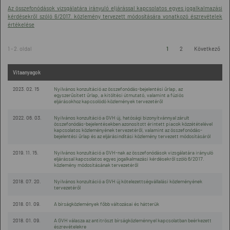
Az összefonódások vizsgálatára irányuló eljárással kapcsolatos egyes jogalkalmazási
kérdésekről szóló 6/2017. közlemény tervezett módosítására vonatkozó észrevételek
értékelése
1 - 2. oldal
1
2
Következő
Vitaanyagok
2023. 02. 15
Nyilvános konzultáció az összefonódás-bejelentési űrlap, az
egyszerűsített űrlap, a kitöltési útmutató, valamint a fúziós
eljárásokhoz kapcsolódó közlemények tervezetéről
2022. 06. 03.
Nyilvános konzultáció a GVH új, hatósági bizonyítvánnyal zárult
összefonódás-bejelentésekben azonosított érintett piacok közzétételével
kapcsolatos közleményének tervezetéről, valamint az összefonódás-
bejelentési űrlap és az eljárásindítási közlemény tervezett módosításáról
2019. 11. 15.
Nyilvános konzultáció a GVH-nak az összefonódások vizsgálatára irányuló
eljárással kapcsolatos egyes jogalkalmazási kérdésekről szóló 6/2017.
közlemény módosításának tervezetéről
2018. 07. 20.
Nyilvános konzultáció a GVH új kötelezettségvállalási közleményének
tervezetéről
2018. 01. 09.
A bírságközlemények főbb változásai és hátterük
2018. 01. 09.
A GVH válasza az antitröszt bírságközleménnyel kapcsolatban beérkezett
észrevételekre