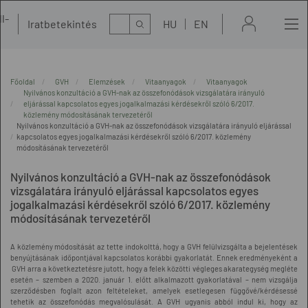
l-
Kereső
Iratbetekintés
HU
EN
t
Főoldal
GVH
Elemzések
Vitaanyagok
Vitaanyagok
Nyilvános konzultáció a GVH-nak az összefonódások vizsgálatára irányuló
eljárással kapcsolatos egyes jogalkalmazási kérdésekről szóló 6/2017.
közlemény módosításának tervezetéről
Nyilvános konzultáció a GVH-nak az összefonódások vizsgálatára irányuló eljárással
kapcsolatos egyes jogalkalmazási kérdésekről szóló 6/2017. közlemény
módosításának tervezetéről
Nyilvános konzultáció a GVH-nak az összefonódások
vizsgálatára irányuló eljárással kapcsolatos egyes
jogalkalmazási kérdésekről szóló 6/2017. közlemény
módosításának tervezetéről
A közlemény módosítását az tette indokolttá, hogy a GVH felülvizsgálta a bejelentések
benyújtásának időpontjával kapcsolatos korábbi gyakorlatát. Ennek eredményeként a
GVH arra a következtetésre jutott, hogy a felek közötti végleges akarategység megléte
esetén – szemben a 2020. január 1. előtt alkalmazott gyakorlatával – nem vizsgálja
szerződésben foglalt azon feltételeket, amelyek esetlegesen függővé/kérdésessé
tehetik az összefonódás megvalósulását. A GVH ugyanis abból indul ki, hogy az