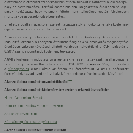
összefonódást létrehozni szándékozó feleket nem indokolt elzárni attól a lehetőségtől,
hogy az összefonódásról történő döntés mielőbbi meghozatala érdekében vállalják
annak kockázatát, hogy valamely feltétel nem teljesülése esetén feleslegesen
nyújtották be az összefonódás-bejelentést.
Emellett a jogalkalmazás során szerzett tapasztalatok is indokolttá tették a közlemény
egyes részeinek pontosítását, kiegészítését.
A módosítások jelentős mértékére tekintettel új közlemény kibocsátása vált
indokolttá, azonban a könnyebb áttekinthetőség és a véleményezés megkönnyítése
érdekében változás-követéssel ellátott verzióban helyeztük el a GVH honlapján a
6/2017. számú módosítandó közlemény tervezetét.
A GVH a közlemény módosítása során építeni kíván az érintettek szakmai álláspontjaira
is, ezért a jelen konzultáció keretében a GVH
2019. november 30-ig
várja írásban
a
fúziós@gvh.hu
e-mail címre az érdekeltek észrevételeit. A GVH a beérkezett
észrevételeket az adatvédelmi szabályok figyelembevételével honlapján közzéteszi!
A konzultációra bocsátott anyag letölthető:
ITT
A konzultációra bocsátott közlemény-tervezetekre érkezett észrevételek
Magyar Versenyjogi Egyesület
Deloitte Legal Erdős & Partners Law Firm
Szecskay Ügyvédi Iroda
Réti, Várszegi és Társai Ügyvédi Iroda
A GVH válasza a beérkezett észrevételekre