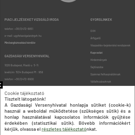
PIACI JELZÉSEKET VIZSGÁLÓ IRODA
GYORSLINKEK
telefon: +36 (1) 472-8851
GVH
e-mail: ugyfelszolgalat@gvh.hu
Árfigyelő
Minőségbiztosítási kérdőív
Visszaélés-bejelentési rendszerek
Kapcsolat
GAZDASÁGI VERSENYHIVATAL
Hirdetmények
1026 Budapest, Riadó u. 5-11.
Sajtószoba
levélcím: 1534 Budapest Pf.: 958
Szakmai felhasználóknak
telefon: +36 (1) 472-8900
Vállalkozásoknak
Fogyasztóknak
Cookie tájékoztató
Podcast
Tisztelt látogatónk!
Oldaltérkép
A Gazdasági Versenyhivatal honlapja sütiket (cookie-k)
használ a weboldal működtetése (szükséges sütik) és a
honlap használatával kapcsolatos információk gyűjtése
érdekében (statisztikai sütik). Bővebb információkért
kérjük, olvassa el
részletes tájékoztató
nkat.