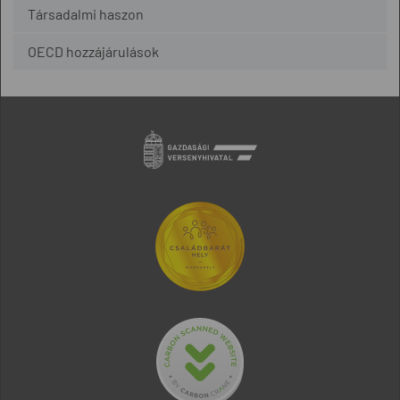
Társadalmi haszon
OECD hozzájárulások