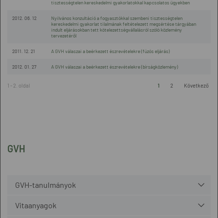
tisztességtelen kereskedelmi gyakorlatokkal kapcsolatos ügyekben
2012. 06. 12
Nyilvános konzultáció a fogyasztókkal szembeni tisztességtelen
kereskedelmi gyakorlat tilalmának feltételezett megsértése tárgyában
indult eljárásokban tett kötelezettségvállalásról szóló közlemény
tervezetéről
2011. 12. 21
A GVH válaszai a beérkezett észrevételekre (fúzós eljárás)
2012. 01. 27
A GVH válaszai a beérkezett észrevételekre (bírságközlemény)
1 - 2. oldal
1
2
Következő
GVH
GVH-tanulmányok
Vitaanyagok