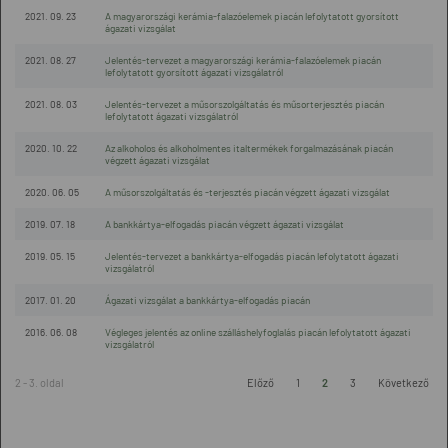
2021. 09. 23
A magyarországi kerámia-falazóelemek piacán lefolytatott gyorsított
ágazati vizsgálat
2021. 08. 27
Jelentés-tervezet a magyarországi kerámia-falazóelemek piacán
lefolytatott gyorsított ágazati vizsgálatról
2021. 08. 03
Jelentés-tervezet a műsorszolgáltatás és műsorterjesztés piacán
lefolytatott ágazati vizsgálatról
2020. 10. 22
Az alkoholos és alkoholmentes italtermékek forgalmazásának piacán
végzett ágazati vizsgálat
2020. 06. 05
A műsorszolgáltatás és -terjesztés piacán végzett ágazati vizsgálat
2019. 07. 18
A bankkártya-elfogadás piacán végzett ágazati vizsgálat
2019. 05. 15
Jelentés-tervezet a bankkártya-elfogadás piacán lefolytatott ágazati
vizsgálatról
2017. 01. 20
Ágazati vizsgálat a bankkártya-elfogadás piacán
2016. 06. 08
Végleges jelentés az online szálláshelyfoglalás piacán lefolytatott ágazati
vizsgálatról
2 - 3. oldal
Előző
1
2
3
Következő