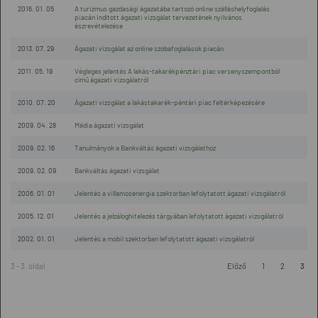
2016. 01. 05
A turizmus gazdasági ágazatába tartozó online szálláshelyfoglalás
piacán indított ágazati vizsgálat tervezetének nyilvános
észrevételezése
2013. 07. 29
Ágazati vizsgálat az online szobafoglalások piacán
2011. 05. 19
Végleges jelentés A lakás-takarékpénztári piac versenyszempontból
című ágazati vizsgálatról
2010. 07. 20
Ágazati vizsgálat a lakástakarék-péntári piac feltérképezésére
2009. 04. 28
Média ágazati vizsgálat
2009. 02. 16
Tanulmányok a Bankváltás ágazati vizsgálathoz
2009. 02. 09
Bankváltás ágazati vizsgálat
2006. 01. 01
Jelentés a villamosenergia szektorban lefolytatott ágazati vizsgálatról
2005. 12. 01
Jelentés a jelzáloghitelezés tárgyában lefolytatott ágazati vizsgálatról
2002. 01. 01
Jelentés a mobil szektorban lefolytatott ágazati vizsgálatról
3 - 3. oldal
Előző
1
2
3