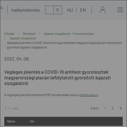
l-
Kereső
Iratbetekintés
HU
EN
t
Főoldal
Döntések
Ágazati vizsgálatok - Piacelemzések
Ágazati vizsgálatok
Végleges jelentés a COVID-19 antitest gyorstesztek magyarországi piacán lefolytatott
gyorsított ágazati vizsgálatról
2022. 04. 08.
Végleges jelentés a COVID-19 antitest gyorstesztek
magyarországi piacán lefolytatott gyorsított ágazati
vizsgálatról
A végleges jelentés letölthető PDF formátumban ezen a
hivatkozáson
.
3 - 3. oldal
Előző
1
2
3
Dátum
Cím