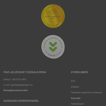
PIACI JELZÉSEKET VIZSGÁLÓ IRODA
GYORSLINKEK
telefon: +36 (1) 472-8851
GVH
e-mail: ugyfelszolgalat@gvh.hu
Árfigyelő
Minőségbiztosítási kérdőív
Visszaélés-bejelentési rendszerek
Kapcsolat
GAZDASÁGI VERSENYHIVATAL
Hirdetmények