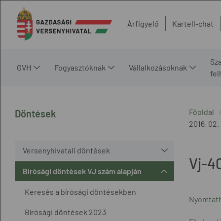
Árfigyelő
Kartell-chat
Sz
GVH
Fogyasztóknak
Vállalkozásoknak
fe
Főoldal
Döntések
2016. 02. 
Versenyhivatali döntések
Vj-4
Bírósági döntések VJ szám alapján
Keresés a bírósági döntésekben
Nyomtath
Bírósági döntések 2023