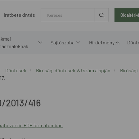
Kereső
Iratbetekintés
Oldaltérk
akmai
Sajtószoba
Hirdetmények
Dönt
lhasználóknak
Döntések
Bírósági döntések VJ szám alapján
Bírósági
17.
0/2013/416
ató verzió PDF formátumban