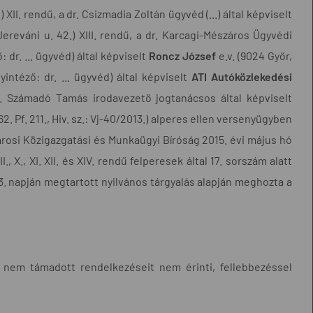
XII. rendű, a dr. Csizmadia Zoltán ügyvéd (...) által képviselt
ereváni u. 42.) XIII. rendű, a dr. Karcagi-Mészáros Ügyvédi
: dr. ... ügyvéd) által képviselt
Roncz József
e.v. (9024 Győr,
yintéző: dr. ... ügyvéd) által képviselt
ATI Autóközlekedési
r. Számadó Tamás irodavezető jogtanácsos által képviselt
. Pf. 211., Hiv. sz.: Vj-40/2013.) alperes ellen versenyügyben
városi Közigazgatási és Munkaügyi Bíróság 2015. évi május hó
III., X., XI. XII. és XIV. rendű felperesek által 17. sorszám alatt
ó 3. napján megtartott nyilvános tárgyalás alapján meghozta a
l nem támadott rendelkezéseit nem érinti, fellebbezéssel