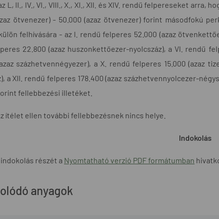
z L, II., IV., VI., VIII., X., XI., XII. és XIV. rendű felpereseket a
zaz ötvenezer) - 50.000 (azaz ötvenezer) forint másodfokú perk
ülön felhívására - az I. rendű felperes 52.000 (azaz ötvenkettőez
peres 22.800 (azaz huszonkettőezer-nyolcszáz), a VI. rendű felp
azaz százhetvennégyezer), a X. rendű felperes 15.000 (azaz tiz
), a XII. rendű felperes 178.400 (azaz százhetvennyolcezer-négys
forint fellebbezési illetéket.
az ítélet ellen további fellebbezésnek nincs helye.
Indokolás
 indokolás részét a
Nyomtatható verzió PDF formátumban
hivatko
olódó anyagok