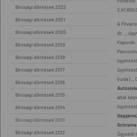
Fővárosi
Bírósági döntések 2022
2.Kf.650.
Bírósági döntések 2021
A Főváros
Bírósági döntések 2020
dr. ... üg
Kapuvár, 
Bírósági döntések 2019
Pannonhal
Bírósági döntések 2018
ügyintéző
Bírósági döntések 2017
ügyintéző
Iroda (...
Bírósági döntések 2016
Autósisk
Bírósági döntések 2015
által kép
ügyintéz
Bírósági döntések 2014
Gépjármű
Bírósági döntések 2013
Schreine
Bírósági döntések 2012
Ügyvédi I