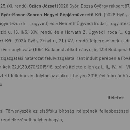
25.) XI. rendű,
Szűcs József
(9026 Győr, Dózsa György rakpart 87.) 
 Győr-Moson-Sopron Megyei Gépjárművezető Kft.
(9028 Győr, J
. ügyintéző: dr. ... ügyvéd) és a Németh Ügyvédi Iroda (... ügyintéző
ló u. 16. II/5.) XIV. rendű és a Horváth Z. Ügyvédi Iroda (... üg
et Kft.
(9024 Győr, Zrínyi u. 21.) XV. rendű felpereseknek a d
 Versenyhivatal (1054 Budapest, Alkotmány u. 5., 1391 Budapest 62
zigazgatási határozat felülvizsgálata iránt indult perében a Fő
 kelt 32.K.30.670/2015/16. számú ítélete ellen az I., II., IV., VI., V
ztett fellebbezés folytán az alulírott helyen 2016. évi február h
ő
ítéletet:
si Törvényszék az elsőfokú bíróság ítéletének fellebbezésse
 rendelkezéseit helybenhagyja.