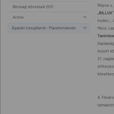
Répce u. 
Bírósági döntések 2011
„BILLUX”
Archív
Iroda (..
Ágazati vizsgálatok - Piacelemzések
Mécs Lász
Tanintéz
Gazdasági
hozott kö
21. napján
előterjes
következ
A Főváro
támadott