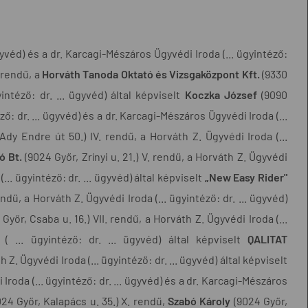
gyvéd) és a dr. Karcagi-Mészáros Ügyvédi Iroda (... ügyintéző:
. rendű, a
Horváth Tanoda Oktató és Vizsgaközpont Kft.
(9330
intéző: dr. ... ügyvéd) által képviselt
Koczka József
(9090
ző: dr. ... ügyvéd) és a dr. Karcagi-Mészáros Ügyvédi Iroda (...
Ady Endre út 50.) IV. rendű, a Horváth Z. Ügyvédi Iroda (...
ó Bt.
(9024 Győr, Zrínyi u. 21.) V. rendű, a Horváth Z. Ügyvédi
... ügyintéző: dr. ... ügyvéd) által képviselt
„New Easy Rider"
endű, a Horváth Z. Ügyvédi Iroda (... ügyintéző: dr. ... ügyvéd)
Győr, Csaba u. 16.) VII. rendű, a Horváth Z. Ügyvédi Iroda (...
( ... ügyintéző: dr. ... ügyvéd) által képviselt
QALITAT
h Z. Ügyvédi Iroda (... ügyintéző: dr. ... ügyvéd) által képviselt
 Iroda (... ügyintéző: dr. ... ügyvéd) és a dr. Karcagi-Mészáros
24 Győr, Kalapács u. 35.) X. rendű,
Szabó Károly
(9024 Győr,