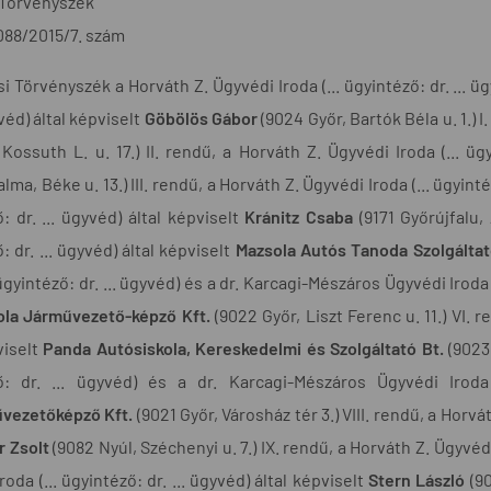
 Törvényszék
088/2015/7. szám
i Törvényszék a Horváth Z. Ügyvédi Iroda (... ügyintéző: dr. ... ü
yvéd) által képviselt
Göbölös Gábor
(9024 Győr, Bartók Béla u. 1.) I
Kossuth L. u. 17.) II. rendű, a Horváth Z. Ügyvédi Iroda (... ügy
ma, Béke u. 13.) III. rendű, a Horváth Z. Ügyvédi Iroda (... ügyinté
: dr. ... ügyvéd) által képviselt
Kránitz Csaba
(9171 Győrújfalu, 
: dr. ... ügyvéd) által képviselt
Mazsola Autós Tanoda Szolgáltat
 ügyintéző: dr. ... ügyvéd) és a dr. Karcagi-Mészáros Ügyvédi Iroda (
ola Járművezető-képző Kft.
(9022 Győr, Liszt Ferenc u. 11.) VI. r
viselt
Panda Autósiskola, Kereskedelmi és Szolgáltató Bt.
(9023 
ő: dr. ... ügyvéd) és a dr. Karcagi-Mészáros Ügyvédi Iroda 
vezetőképző Kft.
(9021 Győr, Városház tér 3.) VIII. rendű, a Horvát
r Zsolt
(9082 Nyúl, Széchenyi u. 7.) IX. rendű, a Horváth Z. Ügyvédi
roda (... ügyintéző: dr. ... ügyvéd) által képviselt
Stern László
(90