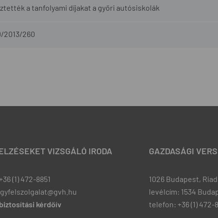
tették a tanfolyami díjakat a győri autósiskolák
0/2013/260
JELZÉSEKET VIZSGÁLÓ IRODA
GAZDASÁGI VERS
+36 (1) 472-8851
1026 Budapest, Riadó
ugyfelszolgalat@gvh.hu
levélcím: 1534 Budap
iztosítási kérdőív
telefon: +36 (1) 472-