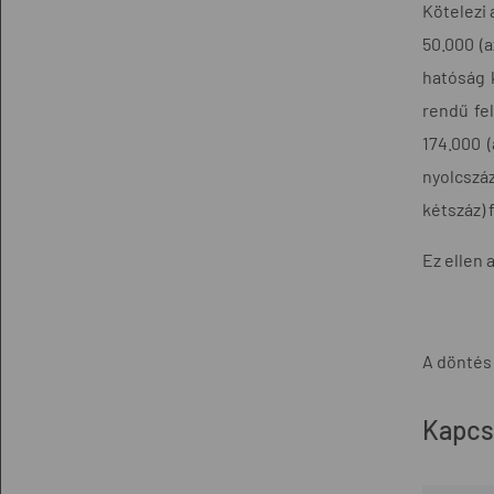
Kötelezi a
50.000 (a
hatóság k
rendű fel
174.000 (
nyolcszáz
kétszáz) 
Ez ellen 
A döntés
Kapcs