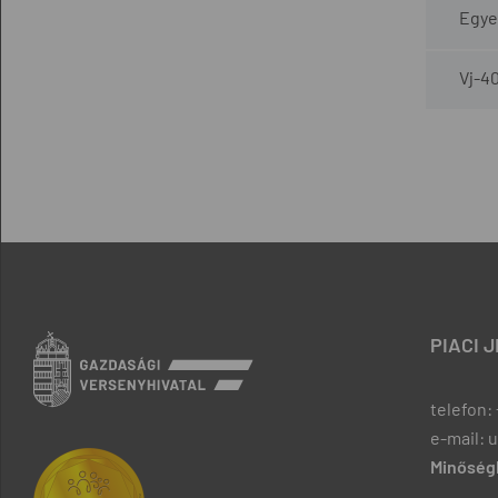
Egyez
Vj-4
PIACI 
telefon: 
e-mail: 
Minőségb