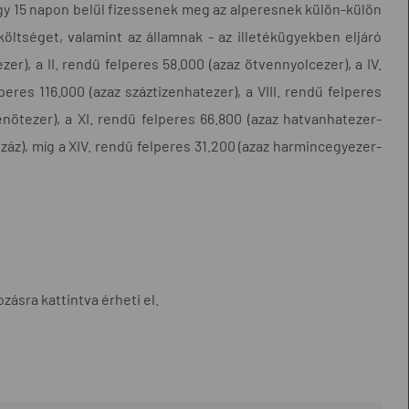
rra, hogy 15 napon belül fizessenek meg az alperesnek külön-külön
öltséget, valamint az államnak - az illetékügyekben eljáró
er), a II. rendű felperes 58.000 (azaz ötvennyolcezer), a IV.
eres 116.000 (azaz száztizenhatezer), a VIII. rendű felperes
enötezer), a XI. rendű felperes 66.800 (azaz hatvanhatezer-
záz), míg a XIV. rendű felperes 31.200 (azaz harmincegyezer-
zásra kattintva érheti el.