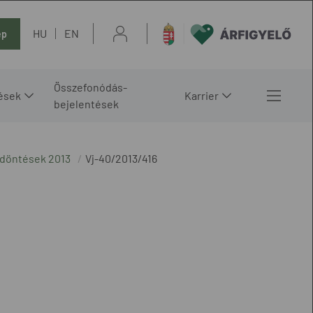
HU
EN
ép
Összefonódás-
ések
Karrier
bejelentések
 döntések 2013
Vj-40/2013/416