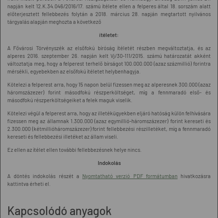
napján kelt 12.K.34.046/2016/17. számú ítélete ellen a felperes által 18. sorszám alatt
előterjesztett fellebbezés folytán a 2018. március 28. napján megtartott nyilvános
tárgyalás alapján meghozta a következő
ítéletet:
A Fővárosi Törvényszék az elsőfokú bíróság ítéletét részben megváltoztatja, és az
alperes 2016. szeptember 26. napján kelt Vj/30-111/2015. számú határozatát akként
változtatja meg, hogy a felperest terhelő bírságot 100.000.000 (azaz százmillió) forintra
mérsékli, egyebekben az elsőfokú ítéletet helybenhagyja.
Kötelezi a felperest arra, hogy 15 napon belül fizessen meg az alperesnek 300.000 (azaz
háromszázezer) forint másodfokú részperköltséget, míg a fennmaradó első- és
másodfokú részperköltségeiket a felek maguk viselik.
Kötelezi végül a felperest arra, hogy az illetékügyekben eljáró hatóság külön felhívására
fizessen meg az államnak 1.300.000 (azaz egymillió-háromszázezer) forint kereseti és
2.300.000 (kétmillióháromszázezer) forint fellebbezési részilletéket, míg a fennmaradó
kereseti és fellebbezési illetéket az állam viseli.
Ez ellen az ítélet ellen további fellebbezésnek helye nincs.
Indokolás
A döntés indokolás részét a
Nyomtatható verzió PDF formátumban
hivatkozásra
kattintva érheti el.
Kapcsolódó anyagok