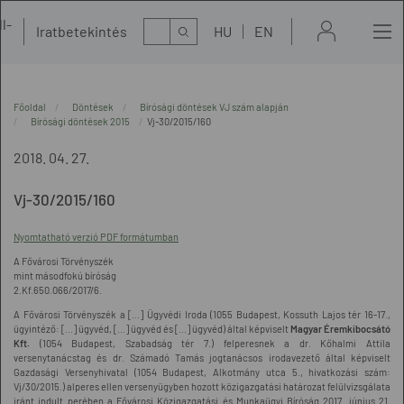
l-
Kereső
Iratbetekintés
HU
EN
t
Főoldal
Döntések
Bírósági döntések VJ szám alapján
Bírósági döntések 2015
Vj-30/2015/160
2018. 04. 27.
Vj-30/2015/160
Nyomtatható verzió PDF formátumban
A Fővárosi Törvényszék
mint másodfokú bíróság
2.Kf.650.066/2017/6.
A Fővárosi Törvényszék a [...] Ügyvédi Iroda (1055 Budapest, Kossuth Lajos tér 16-17.,
ügyintéző: [...] ügyvéd, [...] ügyvéd és [...] ügyvéd) által képviselt
Magyar Éremkibocsátó
Kft.
(1054 Budapest, Szabadság tér 7.) felperesnek a dr. Kőhalmi Attila
versenytanácstag és dr. Számadó Tamás jogtanácsos irodavezető által képviselt
Gazdasági Versenyhivatal (1054 Budapest, Alkotmány utca 5., hivatkozási szám:
Vj/30/2015.) alperes ellen versenyügyben hozott közigazgatási határozat felülvizsgálata
iránt indult perében a Fővárosi Közigazgatási és Munkaügyi Bíróság 2017. június 21.