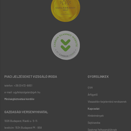
PIACI JELZÉSEKET VIZSGÁLÓ IRODA
GYORSLINKEK
telefon: +36 (1) 472-8851
GVH
e-mail: ugyfelszolgalat@gvh.hu
Árfigyelő
Minőségbiztosítási kérdőív
Visszaélés-bejelentési rendszerek
Kapcsolat
GAZDASÁGI VERSENYHIVATAL
Hirdetmények
1026 Budapest, Riadó u. 5-11.
Sajtószoba
levélcím: 1534 Budapest Pf.: 958
Szakmai felhasználóknak