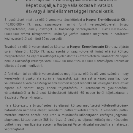
képet sugallja, hogy vállalkozása hivatalos
és/vagy állami elismertséggel rendelkezik.
E jogsértések miatt az eljáró versenytanács kötelezi a
Magyar Éremkibocsátó Kf
t.
-t
140.000.000,- Ft, azaz száznegyven millió forint versenyfelügyeleti bírság
megfizetésére, amely összeget a Gazdasági Versenyhivatal 10032000-01037557-
00000000 számú bírságbevételi számlája javára köteles megfizetni a határozat
kézhezvételétől számított 30 napon belül.
Továbbá az eljáró versenytanács kötelezi a
Magyar Éremkibocsátó Kf
t
.-t az eljárás
során felmerült 1.385,- Ft, azaz ezerháromszáznyolcvanöt forint eljárási költség
megfizetésére. Az eljárási költséget a jelen döntés kézhezvételétől számított 30 napon
belül a Gazdasági Versenyhivatal 10032000-01468223-00000000 számlájára köteles az
eljárás alá vont megfizetni.
A fentieken túl az eljáró versenytanács megtiltja az eljárás alá vont számára, hogy
kereskedelmi gyakorlata során a fogyasztók számára azt a képet sugallja, hogy
vállalkozása hivatalos és/vagy állami elismertséggel rendelkezik, és egyben kötelezi az
eljárás alá vontat, hogy ennek teljesítéséről, a kereskedelmi gyakorlatának
változtatásáról a határozat kézbesítését követő 60 napon belül tájékoztassa a
Gazdasági Versenyhivatalt.
Ha a kötelezett a bírságfizetési és eljárási költség megfizetési kötelezettségének
határidőben nem tesz eleget, késedelmi pótlékot köteles fizetni. A késedelmi pótlék
mértéke minden naptári nap után a felszámítás időpontjában érvényes jegybanki
alapkamat kétszeresének 365-öd része. A bírság, az eljárási költség és a késedelmi
pótlék meg nem fizetése esetén a Gazdasági Versenyhivatal megindítja a határozat
végrehajtását.