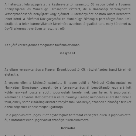
A határozat felülvizsgálatát a kézhezvételtől számított 30 napon belül a Fővárosi
Közigazgatási és Munkaügyi Bírósághoz címzett, de a Gazdasági Versenyhivatal
Versenytanácsánál benyújtott vagy ajánlott küldeményként postára adott keresettel
lehet kérni. A Fővárosi Közigazgatási és Munkaügyi Bíróság a pert tárgyaláson kívül
bírálja el, a felek bármelyikének kérelmére azonban tárgyalást tart, mely kérelmet az
ügyfél a keresetlevelében terjesztheti elő.
Az eljáró versenytanács meghozta továbbá az alábbi
v é g z é s t.
Az eljáró versenytanács a Magyar Éremkibocsátó Kft. részletfizetés iránti kérelmét
elutasítja.
A végzés ellen a közléstől számított 8 napon belül a Fővárosi Közigazgatási és
Munkaügyi Bíróságnak címzett, de a Versenytanácsnál benyújtandó vagy ajánlott
küldeményként postára adott jogorvoslati kérelemnek van helye. A jogorvoslati
kérelmet a Fővárosi Közigazgatási és Munkaügyi Bíróság nemperes eljárásban bírálja
felül, amely során kizárólag okirati bizonyításnak van helye, azonban a bíróság a feleket
a szükségeshez képest meghallgathatja.
Ha a jogorvoslatra jogosult az egybefoglalt határozat és végzés ellen is jogorvoslattal
él, a határozat elleni jogorvoslat szabályait kell alkalmazni.
Indokolás