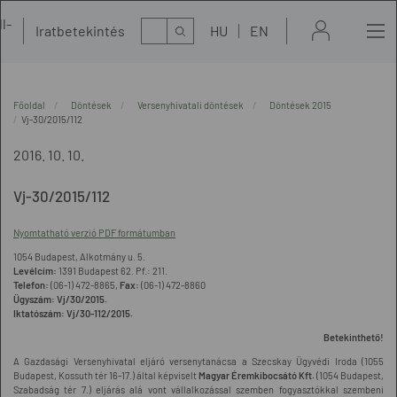
l-
Kereső
Iratbetekintés
HU
EN
t
Főoldal
Döntések
Versenyhivatali döntések
Döntések 2015
Vj-30/2015/112
2016. 10. 10.
Vj-30/2015/112
Nyomtatható verzió PDF formátumban
1054 Budapest, Alkotmány u. 5.
Levélcím:
1391 Budapest 62. Pf.: 211.
Telefon:
(06-1) 472-8865,
Fax:
(06-1) 472-8860
Ügyszám:
Vj/30/2015.
Iktatószám:
Vj/30-112/2015.
Betekinthető!
A Gazdasági Versenyhivatal eljáró versenytanácsa a Szecskay Ügyvédi Iroda (1055
Budapest, Kossuth tér 16-17.) által képviselt
Magyar Éremkibocsátó Kft.
(1054 Budapest,
Szabadság tér 7.) eljárás alá vont vállalkozással szemben fogyasztókkal szembeni