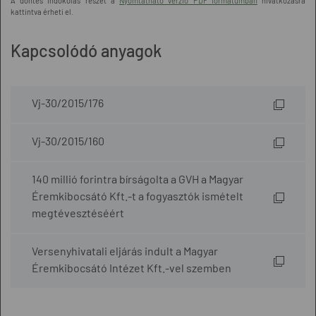
A döntés indokolás részét a
Nyomtatható verzió PDF formátumban
hivatkozásra
kattintva érheti el.
Kapcsolódó anyagok
Vj-30/2015/176
Vj-30/2015/160
140 millió forintra bírságolta a GVH a Magyar
Éremkibocsátó Kft.-t a fogyasztók ismételt
megtévesztéséért
Versenyhivatali eljárás indult a Magyar
Éremkibocsátó Intézet Kft.-vel szemben