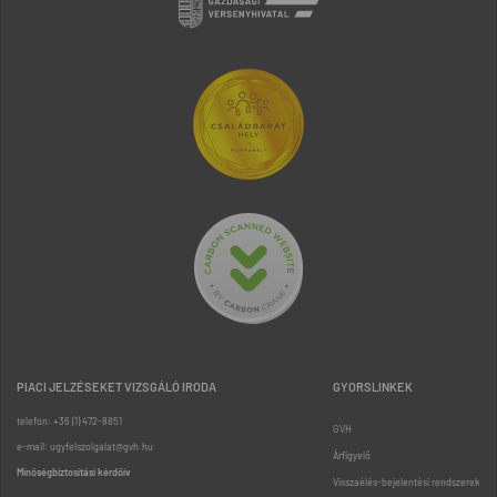
PIACI JELZÉSEKET VIZSGÁLÓ IRODA
GYORSLINKEK
telefon: +36 (1) 472-8851
GVH
e-mail: ugyfelszolgalat@gvh.hu
Árfigyelő
Minőségbiztosítási kérdőív
Visszaélés-bejelentési rendszerek