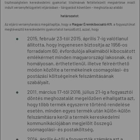
tisztességtelen kereskedelmi gyakorlat tilalmának feltételezett megsértése miatt
indult versenyfelügyeleti eljárásban – tárgyalást követően – meghozta az alábbi
határozatot
.
Az eljáró versenytanács megállapítja, hogy a
Magyar Éremkibocsátó Kft.
a fogyasztókat
megtévesztő kereskedelmi gyakorlatot tanúsít(ott), azzal, hogy
2015. február 23-tól 2015. április 7-ig valótlanul
állította, hogy ingyenesen biztosítja az 1956-os
forradalom 60. évfordulója alkalmából kibocsátott
emlékérmet minden magyarországi lakosnak, és
homályosan, érthetetlenül, illetve félreérthető
módon közölte a termékeinek csomagolási- és
postázási költségeinek felszámításának
szabályait,
2011. március 17-től 2016. július 21-ig a fogyasztói
döntés meghozatalát megelőzően elhallgatta azt,
hogy több termék egyszerre történő rendelése
esetén, minden egyes termék után külön-külön
felszámításra kerül a termék kereskedelmi
kommunikációjában megjelölt összegű
csomagolási- és postaköltség,
2014. április 4-től a fogyasztók számára azt a