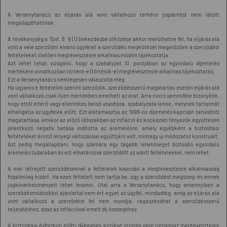
A Versenytanács az eljárás alá vont vállalkozó terhére jogsértést nem látott
megállapíthatónak.
A tevékenység a Tpvt. 8. § (1) bekezdésbe ütközése akkor merülhetne fel, ha eljárás alá
vont a vele szerződni kívánó ügyfelet a szerződés megkötését megelőzően a szerződési
feltételeket illetően megtévesztésre alkalmas módon tájékoztatja.
Azt lehet tehát vizsgálni, hogy a szabályzat XI. pontjában az egyoldalú díjemelés
mértékére vonatkozóan történt-e (történik-e) megtévesztésre alkalmas tájékoztatás.
Ezt a Versenytanács nemlegesen válaszolta meg:
Ha ugyanis e feltételek szerint szerződik, szerződésszerű magatartás esetén eljárás alá
vont vállalkozó csak ilyen mértékben emelheti az árat. Arra nincs semmiféle bizonyíték,
hogy ettől eltérő vagy ellentétes belső utasítása, szabályzata lenne, melynek tartalmát
elhallgatja az ügyfelek előtt. Ezt alátámasztja az 1996-os díjemelés kapcsán tanúsított
magatartása, amikor az előző időszakban az infláció és kockázati tényezők együttesen
jelentkező negatív hatása indította az áremelésre, amely egyébként a biztosítási
feltételeket érintő lényegi változással együttjáró volt, mintegy új módozatot konstruált.
Azt pedig megállapítani, hogy számára egy tágabb lehetőséget biztosító egyoldalú
áremelés tudatában és ezt elhatározva szerződött az adott feltételekkel, nem lehet.
A már létrejött szerződéseknél a feltételek kapcsán a megtévesztésre alkalmasság
fogalmilag kizárt. Ha ezen feltételt nem tartja be, úgy a szerződést megszegi és ennek
jogkövetkezményeit lehet levonni. Utal arra a Versenytanács, hogy amennyiben a
szerződésmódosítási ajánlattal nem ért egyet az ügyfél, mindaddig, amíg az eljárás alá
vont vállalkozó a szerződést fel nem mondja, ragaszkodhat a szerződésszerű
teljesítéshez, azaz az inflációval emelt díj összegéhez.
A biztosítási évforduló előtti díjemelés közlése szintén nem tartalmaz megtévesztésre