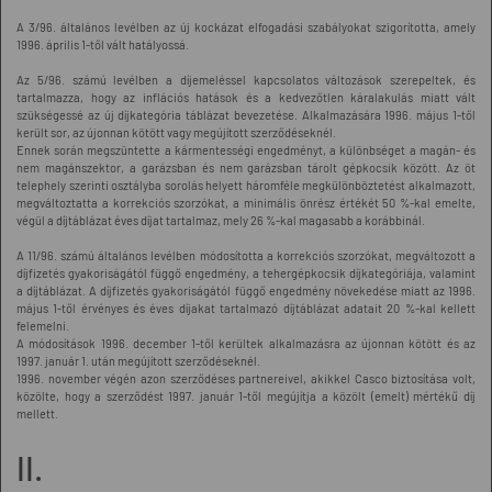
A 3/96. általános levélben az új kockázat elfogadási szabályokat szigorította, amely
1996. április 1-től vált hatályossá.
Az 5/96. számú levélben a díjemeléssel kapcsolatos változások szerepeltek, és
tartalmazza, hogy az inflációs hatások és a kedvezőtlen káralakulás miatt vált
szükségessé az új díjkategória táblázat bevezetése. Alkalmazására 1996. május 1-től
került sor, az újonnan kötött vagy megújított szerződéseknél.
Ennek során megszüntette a kármentességi engedményt, a különbséget a magán- és
nem magánszektor, a garázsban és nem garázsban tárolt gépkocsik között. Az öt
telephely szerinti osztályba sorolás helyett háromféle megkülönböztetést alkalmazott,
megváltoztatta a korrekciós szorzókat, a minimális önrész értékét 50 %-kal emelte,
végül a díjtáblázat éves díjat tartalmaz, mely 26 %-kal magasabb a korábbinál.
A 11/96. számú általános levélben módosította a korrekciós szorzókat, megváltozott a
díjfizetés gyakoriságától függő engedmény, a tehergépkocsik díjkategóriája, valamint
a díjtáblázat. A díjfizetés gyakoriságától függő engedmény növekedése miatt az 1996.
május 1-től érvényes és éves díjakat tartalmazó díjtáblázat adatait 20 %-kal kellett
felemelni.
A módosítások 1996. december 1-től kerültek alkalmazásra az újonnan kötött és az
1997. január 1. után megújított szerződéseknél.
1996. november végén azon szerződéses partnereivel, akikkel Casco biztosítása volt,
közölte, hogy a szerződést 1997. január 1-től megújítja a közölt (emelt) mértékű díj
mellett.
II.