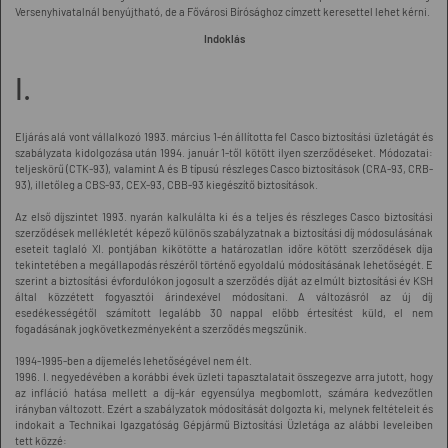
Versenyhivatalnál benyújtható, de a Fővárosi Bírósághoz címzett keresettel lehet kérni.
Indoklás
I.
Eljárás alá vont vállalkozó 1993. március 1-én állította fel Casco biztosítási üzletágát és
szabályzata kidolgozása után 1994. január 1-től kötött ilyen szerződéseket. Módozatai:
teljeskörű (CTK-93), valamint A és B típusú részleges Casco biztosítások (CRA-93, CRB-
93), illetőleg a CBS-93, CEX-93, CBB-93 kiegészítő biztosítások.
Az első díjszintet 1993. nyarán kalkulálta ki és a teljes és részleges Casco biztosítási
szerződések mellékletét képező különös szabályzatnak a biztosítási díj módosulásának
eseteit taglaló XI. pontjában kikötötte a határozatlan időre kötött szerződések díja
tekintetében a megállapodás részéről történő egyoldalú módosításának lehetőségét. E
szerint a biztosítási évfordulókon jogosult a szerződés díját az elmúlt biztosítási év KSH
által közzétett fogyasztói árindexével módosítani. A változásról az új díj
esedékességétől számított legalább 30 nappal előbb értesítést küld, el nem
fogadásának jogkövetkezményeként a szerződés megszűnik.
1994-1995-ben a díjemelés lehetőségével nem élt.
1996. I. negyedévében a korábbi évek üzleti tapasztalatait összegezve arra jutott, hogy
az infláció hatása mellett a díj-kár egyensúlya megbomlott, számára kedvezőtlen
irányban változott. Ezért a szabályzatok módosítását dolgozta ki, melynek feltételeit és
indokait a Technikai Igazgatóság Gépjármű Biztosítási Üzletága az alábbi leveleiben
tett közzé: