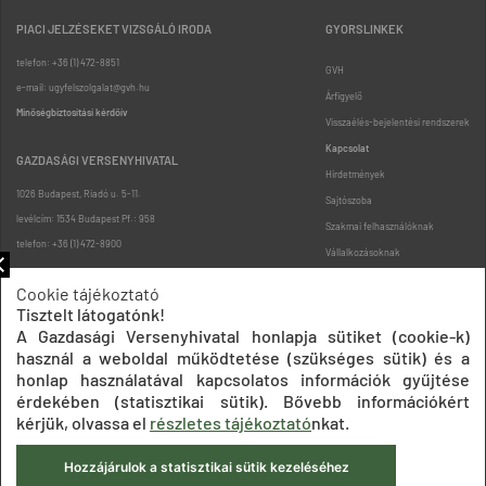
PIACI JELZÉSEKET VIZSGÁLÓ IRODA
GYORSLINKEK
telefon: +36 (1) 472-8851
GVH
e-mail: ugyfelszolgalat@gvh.hu
Árfigyelő
Minőségbiztosítási kérdőív
Visszaélés-bejelentési rendszerek
Kapcsolat
GAZDASÁGI VERSENYHIVATAL
Hirdetmények
1026 Budapest, Riadó u. 5-11.
Sajtószoba
levélcím: 1534 Budapest Pf.: 958
Szakmai felhasználóknak
telefon: +36 (1) 472-8900
Vállalkozásoknak
Fogyasztóknak
Cookie tájékoztató
Podcast
Tisztelt látogatónk!
Oldaltérkép
A Gazdasági Versenyhivatal honlapja sütiket (cookie-k)
használ a weboldal működtetése (szükséges sütik) és a
honlap használatával kapcsolatos információk gyűjtése
érdekében (statisztikai sütik). Bővebb információkért
kérjük, olvassa el
részletes tájékoztató
nkat.
Hozzájárulok a statisztikai sütik kezeléséhez
Impresszum
Adatkezelési tájékoztatók
Akadálymentesítési nyilatkozat