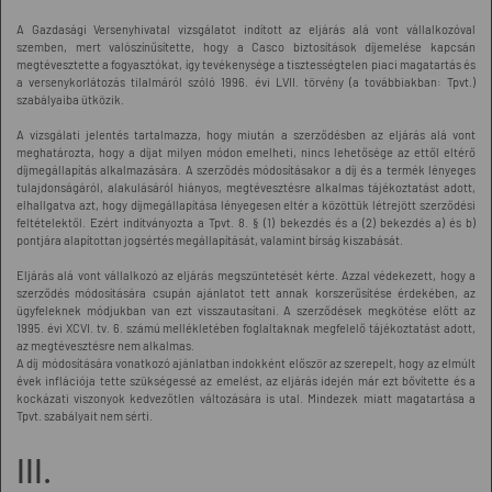
A Gazdasági Versenyhivatal vizsgálatot indított az eljárás alá vont vállalkozóval
szemben, mert valószínűsítette, hogy a Casco biztosítások díjemelése kapcsán
megtévesztette a fogyasztókat, így tevékenysége a tisztességtelen piaci magatartás és
a versenykorlátozás tilalmáról szóló 1996. évi LVII. törvény (a továbbiakban: Tpvt.)
szabályaiba ütközik.
A vizsgálati jelentés tartalmazza, hogy miután a szerződésben az eljárás alá vont
meghatározta, hogy a díjat milyen módon emelheti, nincs lehetősége az ettől eltérő
díjmegállapítás alkalmazására. A szerződés módosításakor a díj és a termék lényeges
tulajdonságáról, alakulásáról hiányos, megtévesztésre alkalmas tájékoztatást adott,
elhallgatva azt, hogy díjmegállapítása lényegesen eltér a közöttük létrejött szerződési
feltételektől. Ezért indítványozta a Tpvt. 8. § (1) bekezdés és a (2) bekezdés a) és b)
pontjára alapítottan jogsértés megállapítását, valamint bírság kiszabását.
Eljárás alá vont vállalkozó az eljárás megszüntetését kérte. Azzal védekezett, hogy a
szerződés módosítására csupán ajánlatot tett annak korszerűsítése érdekében, az
ügyfeleknek módjukban van ezt visszautasítani. A szerződések megkötése előtt az
1995. évi XCVI. tv. 6. számú mellékletében foglaltaknak megfelelő tájékoztatást adott,
az megtévesztésre nem alkalmas.
A díj módosítására vonatkozó ajánlatban indokként először az szerepelt, hogy az elmúlt
évek inflációja tette szükségessé az emelést, az eljárás idején már ezt bővítette és a
kockázati viszonyok kedvezőtlen változására is utal. Mindezek miatt magatartása a
Tpvt. szabályait nem sérti.
III.