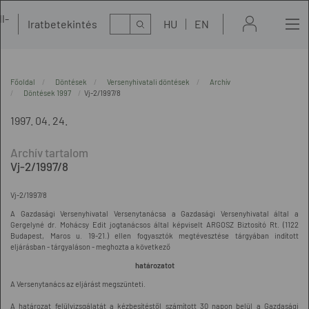
l-
Kereső
Iratbetekintés
HU
EN
t
Főoldal
Döntések
Versenyhivatali döntések
Archív
Döntések 1997
Vj-2/1997/8
1997. 04. 24.
Vj-2/1997/8
Vj-2/1997/8
A Gazdasági Versenyhivatal Versenytanácsa a Gazdasági Versenyhivatal által a
Gergelyné dr. Mohácsy Edit jogtanácsos által képviselt ARGOSZ Biztosító Rt. (1122
Budapest, Maros u. 19-21.) ellen fogyasztók megtévesztése tárgyában indított
eljárásban - tárgyaláson - meghozta a következő
határozatot
A Versenytanács az eljárást megszünteti.
A határozat felülvizsgálatát a kézbesítéstől számított 30 napon belül a Gazdasági