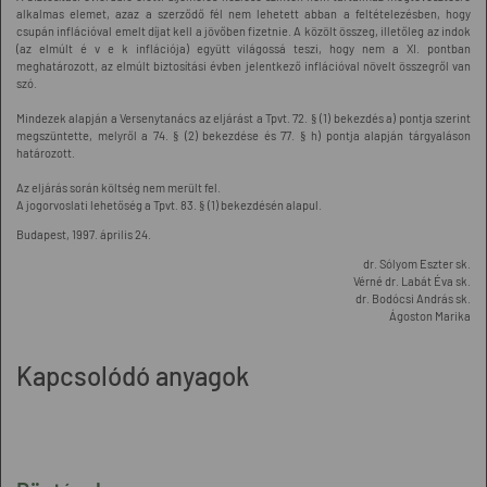
alkalmas elemet, azaz a szerződő fél nem lehetett abban a feltételezésben, hogy
csupán inflációval emelt díjat kell a jövőben fizetnie. A közölt összeg, illetőleg az indok
(az elmúlt é v e k inflációja) együtt világossá teszi, hogy nem a XI. pontban
meghatározott, az elmúlt biztosítási évben jelentkező inflációval növelt összegről van
szó.
Mindezek alapján a Versenytanács az eljárást a Tpvt. 72. § (1) bekezdés a) pontja szerint
megszüntette, melyről a 74. § (2) bekezdése és 77. § h) pontja alapján tárgyaláson
határozott.
Az eljárás során költség nem merült fel.
A jogorvoslati lehetőség a Tpvt. 83. § (1) bekezdésén alapul.
Budapest, 1997. április 24.
dr. Sólyom Eszter sk.
Vérné dr. Labát Éva sk.
dr. Bodócsi András sk.
Ágoston Marika
Kapcsolódó anyagok