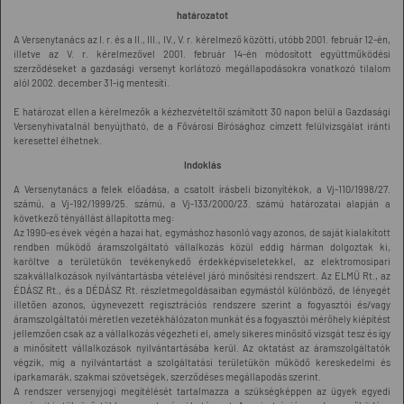
határozatot
A Versenytanács az I. r. és a II., III., IV., V. r. kérelmező közötti, utóbb 2001. február 12-én,
illetve az V. r. kérelmezővel 2001. február 14-én módosított együttműködési
szerződéseket a gazdasági versenyt korlátozó megállapodásokra vonatkozó tilalom
alól 2002. december 31-ig mentesíti.
E határozat ellen a kérelmezők a kézhezvételtől számított 30 napon belül a Gazdasági
Versenyhivatalnál benyújtható, de a Fővárosi Bírósághoz címzett felülvizsgálat iránti
keresettel élhetnek.
Indoklás
A Versenytanács a felek előadása, a csatolt írásbeli bizonyítékok, a Vj-110/1998/27.
számú, a Vj-192/1999/25. számú, a Vj-133/2000/23. számú határozatai alapján a
következő tényállást állapította meg:
Az 1990-es évek végén a hazai hat, egymáshoz hasonló vagy azonos, de saját kialakított
rendben működő áramszolgáltató vállalkozás közül eddig hárman dolgoztak ki,
karöltve a területükön tevékenykedő érdekképviseletekkel, az elektromosipari
szakvállalkozások nyilvántartásba vételével járó minősítési rendszert. Az ELMÜ Rt., az
ÉDÁSZ Rt., és a DÉDÁSZ Rt. részletmegoldásaiban egymástól különböző, de lényegét
illetően azonos, úgynevezett regisztrációs rendszere szerint a fogyasztói és/vagy
áramszolgáltatói méretlen vezetékhálózaton munkát és a fogyasztói mérőhely kiépítést
jellemzően csak az a vállalkozás végezheti el, amely sikeres minősítő vizsgát tesz és így
a minősített vállalkozások nyilvántartásába kerül. Az oktatást az áramszolgáltatók
végzik, míg a nyilvántartást a szolgáltatási területükön működő kereskedelmi és
iparkamarák, szakmai szövetségek, szerződéses megállapodás szerint.
A rendszer versenyjogi megítélését tartalmazza a szükségképpen az ügyek egyedi