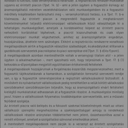
vonásait is tükröző, több versenytanácsi határozat. A regisztrációs rendszer működése
ugyanis az érintett piacon (Tpvt. 14. §) - ami a jelen ügyben a fogyasztói és/vagy az
áramszolgáltatói méretlen vezetékhálózaton való munkavégzésben és a fogyasztói
mérőhely kiépítésében határozható meg -, versenykorlátozó hatású, s a Tpvt. 11. §-a
tilalmazza. Az érintett piacon a megrendelő fogyasztók a meghatározott
követelményeket teljesítő elektromosipari vállalkozások közül választhatják ki a
lehetséges munkavégzőket, amelyek a korábbiakhoz képest az érintett piacra
nehezített korlátokkal léphetnek, a piacról kiszorulhatnak és csak olyan
elektromosipari munkát végezhetnek, amihez az áramszolgáltatók engedélye,
hozzájárulása, átvétele nem szükséges. Ekként a regisztrációs rendszerre vonatkozó
megállapodások sértik a fogyasztók választási szabadságát, és akadályokat állítanak a
gazdálkodó szervezetek piacralépése és piaci szereplése elé (Tpvt. 11. § d) és f) pont).
A megállapodások azonban mentesíthetők voltak a versenyjogi tilalom alól - a jelen
ügyben is alkalmazhatóan -, mert igazolható volt, hogy teljesülnek a Tpvt. 17. § (1)
bekezdés a-d) pontjában megjelölt együtthatóan értékelendő feltételek.
A megállapodások hozzájárulnak a forgalmazás ésszerűbb megszervezéséhez, mert a
fogyasztói tájékoztatásnak a kamarákon, a szolgáltatón keresztül szervezett rendje
van, s így a fogyasztók ismeretszerzése a regisztrált vállalkozásokról biztosított. A
minősített és nyilvántartott vállalkozások pedig remélhetően a velük kötött vállalkozási
szerződéseket szerződésszerűen teljesítik, hogy az áramszolgáltató elvárt feltételeit
kielégítő munkálatokat adhassanak át a fogyasztók részére. A munkavégzési minőség
javul, hiszen a vállalkozások folyamatos továbbképzése szervezettebb, ami a műszaki
fejlődést szolgálja.
Az érintett piacra való belépés és a fokozott szakmai követelmények miatt az ottani
vállalkozói szereplés megnehezülése a szakképzettséggel amúgy is rendelkező
vállalkozások részére aránytalan többletterhet nem jelent, összehasonlítva azzal a
remélt előnnyel, amelyet a szolgáltatási színvonal emelkedése jelent.
A mentesített megállapodások nem zárják ki a versenyt az érintett szolgáltatás