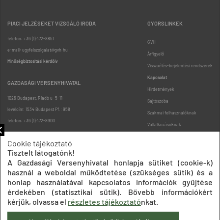
PIACI JELZÉSEKET VIZSGÁLÓ IRODA
GYORSLINKEK
telefon: +36 (1) 472-8851
GVH
e-mail: ugyfelszolgalat@gvh.hu
Árfigyelő
Minőségbiztosítási kérdőív
Visszaélés-bejelentési rendszerek
Kapcsolat
GAZDASÁGI VERSENYHIVATAL
Hirdetmények
1026 Budapest, Riadó u. 5-11.
Sajtószoba
levélcím: 1534 Budapest Pf.: 958
Szakmai felhasználóknak
telefon: +36 (1) 472-8900
Vállalkozásoknak
Fogyasztóknak
Cookie tájékoztató
Podcast
Tisztelt látogatónk!
Oldaltérkép
A Gazdasági Versenyhivatal honlapja sütiket (cookie-k)
használ a weboldal működtetése (szükséges sütik) és a
honlap használatával kapcsolatos információk gyűjtése
érdekében (statisztikai sütik). Bővebb információkért
kérjük, olvassa el
részletes tájékoztató
nkat.