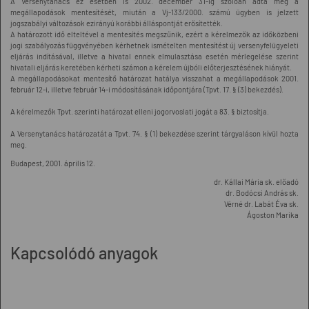
A Versenytanács ez esetben is 2002. december 31-ig szólóan adta meg a
megállapodások mentesítését, miután a Vj-133/2000. számú ügyben is jelzett
jogszabályi változások ezirányú korábbi álláspontját erősítették.
A határozott idő elteltével a mentesítés megszűnik, ezért a kérelmezők az időközbeni
jogi szabályozás függvényében kérhetnek ismételten mentesítést új versenyfelügyeleti
eljárás indításával, illetve a hivatal ennek elmulasztása esetén mérlegelése szerint
hivatali eljárás keretében kérheti számon a kérelem újbóli előterjesztésének hiányát.
A megállapodásokat mentesítő határozat hatálya visszahat a megállapodások 2001.
február 12-i, illetve február 14-i módosításának időpontjára (Tpvt. 17. § (3) bekezdés).
A kérelmezők Tpvt. szerinti határozat elleni jogorvoslati jogát a 83. § biztosítja.
A Versenytanács határozatát a Tpvt. 74. § (1) bekezdése szerint tárgyaláson kívül hozta
meg.
Budapest, 2001. április 12.
dr. Kállai Mária sk. előadó
dr. Bodócsi András sk.
Vérné dr. Labát Éva sk.
Ágoston Marika
Kapcsolódó anyagok