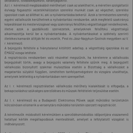
oktatásról, továbbképzésről, tananyagokról.
Az I. r. kérelmező megbízásából mérőhelyet csak az alakíthat ki, a méretlen szolgáltatói
és/vagy fogyasztói vezetékhálózaton szerelési munkát csak az végezhet, szerelési
igazolást csak az állíthat ki, aki a nyilvántartásba bekerül. Azok a természetes személy
egyéni vállalkozók kerülhetnek a nyilvántartási rendszerbe, akik megfelelő szakirányú
képesítéssel és mestervizsgával vagy szakirányú felsőfokú végzettséggel rendelkeznek,
illetve azok a gazdálkodó szervezetek, amelyeknek felsőfokú végzettségű
alkalmazottja kerül be a nyilvántartásba. A nyilvántartásokat a székhely szerinti
illetékes kamarák állítják fel és vezetik, Pest és Jász-Nagykun-Szolnok megyében az V.
r. kérelmező.
A bejegyzés feltétele a hiánytalanul kitöltött adatlap, a végzettség igazolása és az
ÉMÁSZ vizsga letétele.
A regisztrációs rendszerben való részvétel megszűnik, ha kérelemre a vállalkozás
bejegyzését törlik, avagy a bejegyzés valamely feltétele szűnik meg. A bejegyzett
vállalkozás bizonyított szakmai mulasztása esetén a Bizottság a vállalkozást a
magatartás súlyától függően, ismételten tanfolyamvégzésre és vizsgára utasíthatja,
amelynek letételéig a nyilvántartásban nem szerepelhet.
Az I. r. kérelmező regisztrálatlan vállalkozás mérőhely kialakítását is elfogadja, a
bekapcsoláshoz szükséges szerződéses és műszaki feltételek teljesülése esetén.
Az I. r. kérelmező és a Budapesti Elektromos Művek saját működési területükön
kölcsönösen elismerik a versenytárs működési területén szerzett regisztrációt.
A kérelmezők módosított kérelmükben a szerződésmódosítás időpontjára visszamenő
hatállyal kérték megállapodásuk mentesítését, amelyet a lefolytatott vizsgálat is
indítványozott.