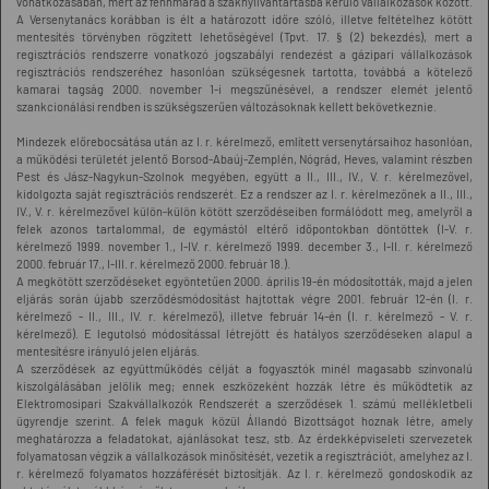
vonatkozásában, mert az fennmarad a szaknyilvántartásba kerülő vállalkozások között.
A Versenytanács korábban is élt a határozott időre szóló, illetve feltételhez kötött
mentesítés törvényben rögzített lehetőségével (Tpvt. 17. § (2) bekezdés), mert a
regisztrációs rendszerre vonatkozó jogszabályi rendezést a gázipari vállalkozások
regisztrációs rendszeréhez hasonlóan szükségesnek tartotta, továbbá a kötelező
kamarai tagság 2000. november 1-i megszűnésével, a rendszer elemét jelentő
szankcionálási rendben is szükségszerűen változásoknak kellett bekövetkeznie.
Mindezek előrebocsátása után az I. r. kérelmező, említett versenytársaihoz hasonlóan,
a működési területét jelentő Borsod-Abaúj-Zemplén, Nógrád, Heves, valamint részben
Pest és Jász-Nagykun-Szolnok megyében, együtt a II., III., IV., V. r. kérelmezővel,
kidolgozta saját regisztrációs rendszerét. Ez a rendszer az I. r. kérelmezőnek a II., III.,
IV., V. r. kérelmezővel külön-külön kötött szerződéseiben formálódott meg, amelyről a
felek azonos tartalommal, de egymástól eltérő időpontokban döntöttek (I-V. r.
kérelmező 1999. november 1., I-IV. r. kérelmező 1999. december 3., I-II. r. kérelmező
2000. február 17., I-III. r. kérelmező 2000. február 18.).
A megkötött szerződéseket egyöntetűen 2000. április 19-én módosították, majd a jelen
eljárás során újabb szerződésmódosítást hajtottak végre 2001. február 12-én (I. r.
kérelmező - II., III., IV. r. kérelmező), illetve február 14-én (I. r. kérelmező - V. r.
kérelmező). E legutolsó módosítással létrejött és hatályos szerződéseken alapul a
mentesítésre irányuló jelen eljárás.
A szerződések az együttműködés célját a fogyasztók minél magasabb színvonalú
kiszolgálásában jelölik meg; ennek eszközeként hozzák létre és működtetik az
Elektromosipari Szakvállalkozók Rendszerét a szerződések 1. számú mellékletbeli
ügyrendje szerint. A felek maguk közül Állandó Bizottságot hoznak létre, amely
meghatározza a feladatokat, ajánlásokat tesz, stb. Az érdekképviseleti szervezetek
folyamatosan végzik a vállalkozások minősítését, vezetik a regisztrációt, amelyhez az I.
r. kérelmező folyamatos hozzáférését biztosítják. Az I. r. kérelmező gondoskodik az