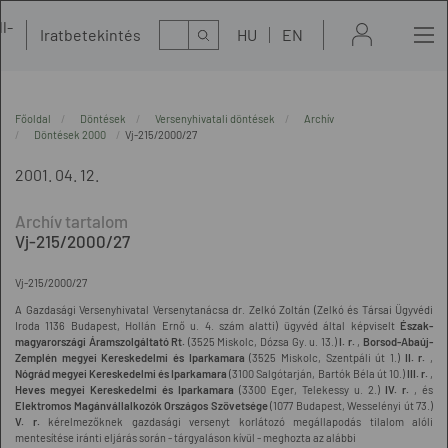
l-
Kereső
Iratbetekintés
HU
EN
t
Főoldal
Döntések
Versenyhivatali döntések
Archív
Döntések 2000
Vj-215/2000/27
2001. 04. 12.
Vj-215/2000/27
Vj-215/2000/27
A Gazdasági Versenyhivatal Versenytanácsa dr. Zelkó Zoltán (Zelkó és Társai Ügyvédi
Iroda 1136 Budapest, Hollán Ernő u. 4. szám alatti) ügyvéd által képviselt
Észak-
magyarországi Áramszolgáltató Rt.
(3525 Miskolc, Dózsa Gy. u. 13.)
I. r.
,
Borsod-Abaúj-
Zemplén megyei Kereskedelmi és Iparkamara
(3525 Miskolc, Szentpáli út 1.)
II. r.
,
Nógrád megyei Kereskedelmi és Iparkamara
(3100 Salgótarján, Bartók Béla út 10.)
III. r.
,
Heves megyei Kereskedelmi és Iparkamara
(3300 Eger, Telekessy u. 2.)
IV. r.
, és
Elektromos Magánvállalkozók Országos Szövetsége
(1077 Budapest, Wesselényi út 73.)
V. r.
kérelmezőknek gazdasági versenyt korlátozó megállapodás tilalom alóli
mentesítése iránti eljárás során - tárgyaláson kívül - meghozta az alábbi