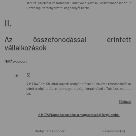
szerinti üzletrész vásárláshoz - mint vállalkozások összefonódásához - a
Gazdasági Versenyhivatal engedélyét kérte.
II.
Az összefonódással érintett
vállalkozások
MATÁV-csoport
3)
A MATÁVCom Kft által végzett szolgáltatásokat, és azok részesedését az
adott szolgáltatás teljes magyarországi forgalmából a Táblázat mutatja
be.
Táblázat
A MATÁVCom részesedése a magyarországi forgalomból
Szolgáltatás-csoport
Részesedés (%)