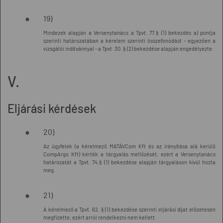
19)
Mindezek alapján a Versenytanács a Tpvt. 77.§ (1) bekezdés a) pontja
szerinti határozatában a kérelem szerinti összefonódást - egyezően a
vizsgálói indítvánnyal - a Tpvt. 30. § (2) bekezdése alapján engedélyezte.
V.
Eljárási kérdések
20)
Az ügyfelek (a kérelmező MATÁVCom Kft és az irányítása alá kerülő
CompArgo Kft) kérték a tárgyalás mellőzését, ezért a Versenytanács
határozatát a Tpvt. 74.§ (1) bekezdése alapján tárgyaláson kívül hozta
meg.
21)
A kérelmező a Tpvt. 62. § (1) bekezdése szerinti eljárási díjat előzetesen
megfizette, ezért arról rendelkezni nem kellett.