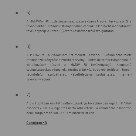
5)
A MATÁVCom Kft üzletrészei száz százalékban a Magyar Távközlési Rt (a
továbbiakban: MATÁV Rt) tulajdonában vannak. A MATÁV Rt meghatározó
tevékenysége a közcélú (vezetékes) távbeszélő szolgáltatás.
6)
A MATÁV Rt - a MATÁVCom Kft mellett - további 15 vállalkozás felett
rendelkezik irányítást biztosító részvény-, illetve üzletrész tulajdonnal. E
vállalkozások részint a MATÁV Rt tevékenységét kiegészítő
szolgáltatásokat végeznek, részint a távközlés egyéb területein (mobil
rádiótelefon szolgáltatás, kábeltelevíziós szolgáltatás, Internet)
tevékenykednek.
7)
A 3-6) pontban említett vállalkozások (a továbbiakban együtt: MATÁV-
csoport) 2000. évi együttes nettó árbevétele - a vállalkozás csoporton
belüli forgalom nélkül - 379,7 milliárd forint volt.
CompArgo Kft