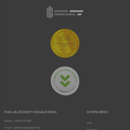
PIACI JELZÉSEKET VIZSGÁLÓ IRODA
GYORSLINKEK
telefon: +36 (1) 472-8851
GVH
e-mail: ugyfelszolgalat@gvh.hu
Árfigyelő