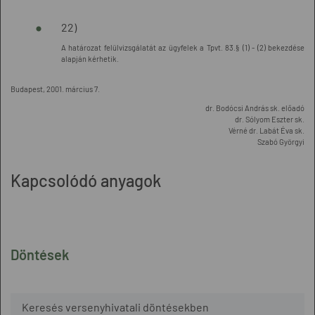
22)
A határozat felülvizsgálatát az ügyfelek a Tpvt. 83.§ (1) - (2) bekezdése
alapján kérhetik.
Budapest, 2001. március 7.
dr. Bodócsi András sk. előadó
dr. Sólyom Eszter sk.
Vérné dr. Labát Éva sk.
Szabó Györgyi
Kapcsolódó anyagok
Döntések
Keresés versenyhivatali döntésekben