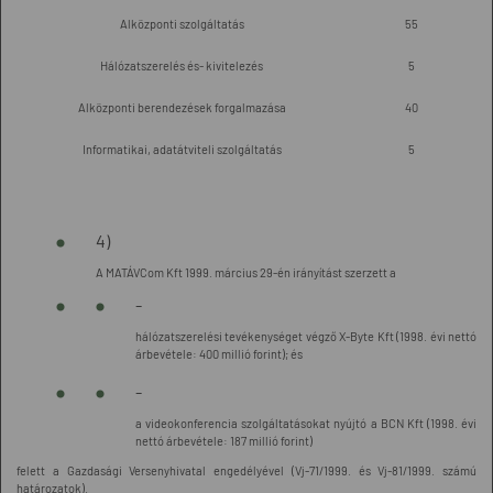
Alközponti szolgáltatás
55
Hálózatszerelés és- kivitelezés
5
Alközponti berendezések forgalmazása
40
Informatikai, adatátviteli szolgáltatás
5
4)
A MATÁVCom Kft 1999. március 29-én irányítást szerzett a
-
hálózatszerelési tevékenységet végző X-Byte Kft (1998. évi nettó
árbevétele: 400 millió forint); és
-
a videokonferencia szolgáltatásokat nyújtó a BCN Kft (1998. évi
nettó árbevétele: 187 millió forint)
felett a Gazdasági Versenyhivatal engedélyével (Vj-71/1999. és Vj-81/1999. számú
határozatok).