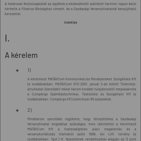
A határozat felülvizsgálatát az ügyfelek a kézbesítéstől számított harminc napon belül
kérhetik a Fővárosi Bírósághoz címzett, de a Gazdasági Versenyhivatalnál benyújtható
keresettel.
Indoklás
I.
A kérelem
1)
A kérelmező MATÁVCom Kommunikációs Rendszereket Szolgáltató Kft
(a továbbiakban: MATÁVCom Kft) 2001. január 2-án kötött "Üzletrész-
átruházási Szerződés"-ekkel három korábbi tulajdonostól megvásárolta
a CompArgo Számítástechnikai, Távközlési és Szolgáltató Kft (a
továbbiakban: CompArgo Kft) üzletrészei 80 százalékát.
2)
Mindhárom szerződés rögzítette, hogy létrejöttéhez a Gazdasági
Versenyhivatal engedélye szükséges, mire tekintettel a kérelmező
MATÁVCom Kft a tisztességtelen piaci magatartás és a
versenykorlátozás tilalmáról szóló 1996. évi LVII. törvény (a
továbbiakban: Tpvt.) VI. fejezetének rendelkezései alapján az 1) pont