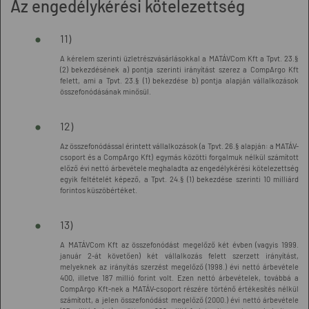
Az engedélykérési kötelezettség
11)
A kérelem szerinti üzletrészvásárlásokkal a MATÁVCom Kft a Tpvt. 23.§
(2) bekezdésének a) pontja szerinti irányítást szerez a CompArgo Kft
felett, ami a Tpvt. 23.§ (1) bekezdése b) pontja alapján vállalkozások
összefonódásának minősül.
12)
Az összefonódással érintett vállalkozások (a Tpvt. 26.§ alapján: a MATÁV-
csoport és a CompArgo Kft) egymás közötti forgalmuk nélkül számított
előző évi nettó árbevétele meghaladta az engedélykérési kötelezettség
egyik feltételét képező, a Tpvt. 24.§ (1) bekezdése szerinti 10 milliárd
forintos küszöbértéket.
13)
A MATÁVCom Kft az összefonódást megelőző két évben (vagyis 1999.
január 2-át követően) két vállalkozás felett szerzett irányítást,
melyeknek az irányítás szerzést megelőző (1998.) évi nettó árbevétele
400, illetve 187 millió forint volt. Ezen nettó árbevételek, továbbá a
CompArgo Kft-nek a MATÁV-csoport részére történő értékesítés nélkül
számított, a jelen összefonódást megelőző (2000.) évi nettó árbevétele