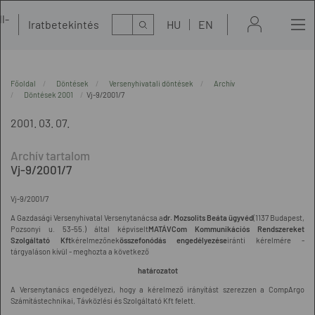
l-
Kereső
Iratbetekintés
HU
EN
t
Főoldal
Döntések
Versenyhivatali döntések
Archív
Döntések 2001
Vj-9/2001/7
2001. 03. 07.
Vj-9/2001/7
Vj-9/2001/7
A Gazdasági Versenyhivatal Versenytanácsa a
dr. Mozsolits Beáta ügyvéd
(1137 Budapest,
Pozsonyi u. 53-55.) által képviselt
MATÁVCom Kommunikációs Rendszereket
Szolgáltató Kft
kérelmezőnek
összefonódás engedélyezése
iránti kérelmére -
tárgyaláson kívül - meghozta a következő
határozatot
A Versenytanács engedélyezi, hogy a kérelmező irányítást szerezzen a CompArgo
Számítástechnikai, Távközlési és Szolgáltató Kft felett.