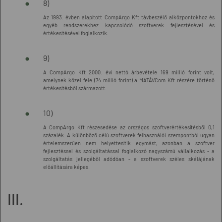
8)
Az 1993. évben alapított CompArgo Kft távbeszélő alközpontokhoz és
egyéb rendszerekhez kapcsolódó szoftverek fejlesztésével és
értékesítésével foglalkozik.
9)
A CompArgo Kft 2000. évi nettó árbevétele 169 millió forint volt,
amelynek közel fele (74 millió forint) a MATÁVCom Kft részére történő
értékesítésből származott.
10)
A CompArgo Kft részesedése az országos szoftverértékesítésből 0,1
százalék. A különböző célú szoftverek felhasználói szempontból ugyan
értelemszerűen nem helyettesítik egymást, azonban a szoftver
fejlesztéssel és szolgáltatással foglalkozó nagyszámú vállalkozás - a
szolgáltatás jellegéből adódóan - a szoftverek széles skálájának
előállítására képes.
III.