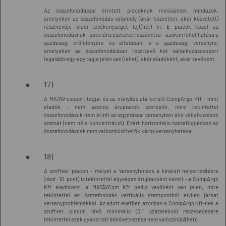
Az összefonódással érintett piacoknak minősülnek mindazok,
amelyeken az összefonódás valamely (akár közvetlen, akár közvetett)
résztvevője piaci tevékenységet fejt(het) ki. E piacok közül az
összefonódásnak - speciális eseteket leszámítva - azokon lehet hatása a
gazdasági erőfölényére és általában is a gazdasági versenyre,
amelyeken az összefonódásban résztvevő két vállalkozáscsoport
legalább egy-egy tagja jelen van (lehet), akár eladóként, akár vevőként.
17)
A MATÁV-csoport tagjai és az irányítás alá kerülő CompArgo Kft - mint
eladók - nem azonos árupiacok szereplői, mire tekintettel
összefonódásuk nem érinti az egymással versenyben álló vállalkozások
számát (nem nő a koncentráció). Ezért horizontális összefüggésben az
összefonódásnak nem valószínűsíthetők káros versenyhatásai.
18)
A szoftver piacon - melyet a Versenytanács a kínálati helyettesítésre
(lásd: 10. pont) is tekintettel egységes árupiacként kezelt - a CompArgo
Kft eladóként, a MATÁVCom Kft pedig vevőként van jelen, mire
tekintettel az összefonódás vertikális szempontból elvileg járhat
versenyproblémákkal. Az adott esetben azonban a CompArgo Kft-nek a
szoftver piacon lévő minimális (0,1 százalékos) részesedésére
tekintettel ezek gyakorlati bekövetkezése nem valószínűsíthető.