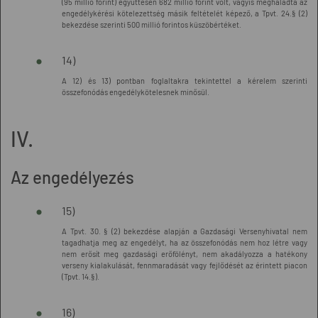
(95 millió forint) együttesen 682 millió forint volt, vagyis meghaladta az
engedélykérési kötelezettség másik feltételét képező, a Tpvt. 24.§ (2)
bekezdése szerinti 500 millió forintos küszöbértéket.
14)
A 12) és 13) pontban foglaltakra tekintettel a kérelem szerinti
összefonódás engedélykötelesnek minősül.
IV.
Az engedélyezés
15)
A Tpvt. 30. § (2) bekezdése alapján a Gazdasági Versenyhivatal nem
tagadhatja meg az engedélyt, ha az összefonódás nem hoz létre vagy
nem erősít meg gazdasági erőfölényt, nem akadályozza a hatékony
verseny kialakulását, fennmaradását vagy fejlődését az érintett piacon
(Tpvt. 14.§).
16)