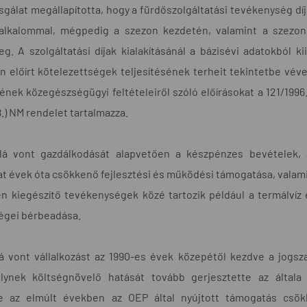
zsgálat megállapította, hogy a fürdőszolgáltatási tevékenység díj
alkalommal, mégpedig a szezon kezdetén, valamint a szezon
g. A szolgáltatási díjak kialakításánál a bázisévi adatokból k
n előírt kötelezettségek teljesítésének terheit tekintetbe véve
nek közegészségügyi feltételeiről szóló előírásokat a 121/1996. 
18.) NM rendelet tartalmazza.
alá vont gazdálkodását alapvetően a készpénzes bevételek, 
 évek óta csökkenő fejlesztési és működési támogatása, valamin
zen kiegészítő tevékenységek közé tartozik például a termálvíz
ségei bérbeadása.
lá vont vállalkozást az 1990-es évek közepétől kezdve a jogsza
elynek költségnövelő hatását tovább gerjesztette az általa 
e az elmúlt években az OEP által nyújtott támogatás csök