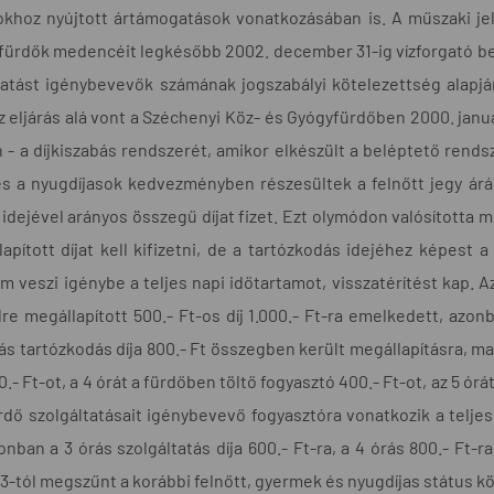
okhoz nyújtott ártámogatások vonatkozásában is. A műszaki je
zfürdők medencéit legkésőbb 2002. december 31-ig vízforgató beren
tatást igénybevevők számának jogszabályi kötelezettség alapj
 Az eljárás alá vont a Széchenyi Köz- és Gyógyfürdőben 2000. janu
- a díjkiszabás rendszerét, amikor elkészült a beléptető rends
s a nyugdíjasok kedvezményben részesültek a felnőtt jegy árá
idejével arányos összegű díjat fizet. Ezt olymódon valósította me
apított díjat kell kifizetni, de a tartózkodás idejéhez képest a 
m veszi igénybe a teljes napi időtartamot, visszatérítést kap. Az
re megállapított 500.- Ft-os díj 1.000.- Ft-ra emelkedett, azonb
rás tartózkodás díja 800.- Ft összegben került megállapításra, mai 
.- Ft-ot, a 4 órát a fürdőben töltő fogyasztó 400.- Ft-ot, az 5 ór
ürdő szolgáltatásait igénybevevő fogyasztóra vonatkozik a telje
onban a 3 órás szolgáltatás díja 600.- Ft-ra, a 4 órás 800.- Ft-r
 3-tól megszűnt a korábbi felnőtt, gyermek és nyugdíjas státus 