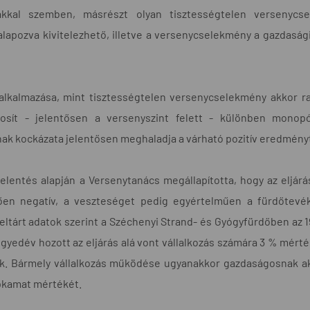
akkal szemben, másrészt olyan tisztességtelen versenycs
alapozva kivitelezhető, illetve a versenycselekmény a gazdasági
 alkalmazása, mint tisztességtelen versenycselekmény akkor r
ztosít - jelentősen a versenyszint felett - különben mono
ak kockázata jelentősen meghaladja a várható pozitív eredmény
 jelentés alapján a Versenytanács megállapította, hogy az eljá
tően negatív, a veszteséget pedig egyértelműen a fürdőtevék
 feltárt adatok szerint a Széchenyi Strand- és Gyógyfürdőben az 1
 negyedév hozott az eljárás alá vont vállalkozás számára 3 % mér
. Bármely vállalkozás működése ugyanakkor gazdaságosnak akko
pkamat mértékét.