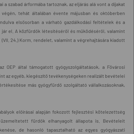
ai a szabad árformába tartoznak, az eljárás alá vont a díjakat
 végén, tehát általában évente májusban és októberben
iindulva elsősorban a várható gazdálkodási feltételek és a
 jár el. A közfürdők létesítéséről és működéséről, valamint
(VII. 24.) Korm. rendelet, valamint a végrehajtására kiadott
az OEP által támogatott gyógyszolgáltatások, a Fővárosi
t az egyéb, kiegészítő tevékenységeken realizált bevételei
 értékesítése más gyógyfürdő szolgáltató vállalkozásoknak,
bályok előírásai alapján fokozott fejlesztési kötelezettség
üzemeltetett fürdők elhanyagolt állapota is. Bevételeit
kenése, de hasonló tapasztalható az egyes gyógyászati