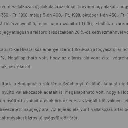
á vont vállalkozás díjalakulása az elmúlt 5 évben úgy alakult, hog
350.- Ft, 1998. május 5-én 400.- Ft, 1998. október 1-én 450.- Ft,
3-tól érvényesülő, teljes napra számított 1.000.- Ft 50 %-os árem
pijegy átlagban a felsorolt időszakban 26 %-os kedvezménnyel v
atisztikai Hivatal közleménye szerint 1996-ban a fogyasztói árind
%. Megállapítható volt, hogy az eljárás alá vont által végre
ek mértékétől.
feltárta a Budapest területén a Széchenyi fürdőhöz képest elé
t nyújtó vállalkozások adatait is. Megállapítható volt, hogy a Ho
n nyújtott szolgáltatások ára az egész vizsgált időszakban j
 bevezetett napijegy ára. Az eljárás alá vont vállalkozás álta
gáltatásokat biztosító gyógyfürdők árát.