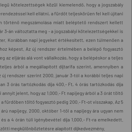
llegű kötelezettségek közül kiemelendő, hogy a jogszabály
dezéssel kell ellátni, a fürdőt teljeskörűen fel kell újítani
án történő megszámolása miatt beléptető rendszert kellett
ár 3-án változtatta meg - a jogszabályi kötelezettségekkel is
zer. Korábban napi jegyeket értékesített, ezen túlmenően a
hoz képest. Az új rendszer értelmében a belépő fogyasztó
g az eljárás alá vont vállalkozás, hogy a belépéskor a teljes
teljes árból a megállapított díjtarifa szerint, amennyiben a
 új rendszer szerint 2000. január 3-tól a korábbi teljes napi
an 3 órás tartózkodás díja 400.- Ft, 4 órás tartózkodás díja
annyit jelent, hogy az 1.000.- Ft napijegy árból a 3 órát töltő
át a fürdőben töltő fogyasztó pedig 200.- Ft-ot visszakap. Az 5
s árú napijegy. 2000. október 1-től a napijegy ára ugyan nem
a és a 4 órán túli igénybevétel díja 1.000.- Ft-ra emelkedett.
közötti megkülönböztetésre alapított díjkedvezmény.