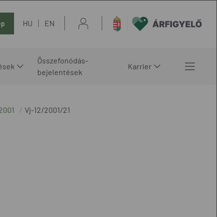
HU
EN
ép
Összefonódás-
ések
Karrier
bejelentések
2001
Vj-12/2001/21