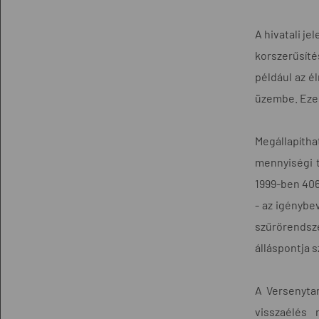
A hivatali je
korszerűsít
például az é
üzembe. Ezen
Megállapíth
mennyiségi 
1999-ben 40
- az igénybe
szűrőrendsze
álláspontja s
A Versenytan
visszaélés 