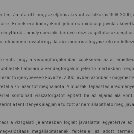
lentés rámutatott, hogy az eljárás alá vont vállalkozás 1999-2000.
ésére. Ennek eredményeként jelentős minőségi javulás követke
lményfürdőt, amely speciális befúvó részszolgáltatások segítsé
 túlmenően további egy darab szauna is a fogyasztók rendelkezésé
ató volt, hogy a vendégforgalomban csökkenés az ár emelke
többletek hatására a vendégforgalom jelentő mértékben megnö
6 ezer fő igénybevevő követte, 2000. évben azonban - nagymér
vétel a 731 ezer főt meghaladta. A műszaki fejlesztés eredmény
rrel kombinált visszaforgatót épített be az eljárás alá vont, 
zerint a fenti tények alapján a túlzott ár nem állapítható meg, ja
ács a vizsgálati jelentésben foglalt javaslattal egyetértve az
megvalósítása megállapításának feltételei az adott termék