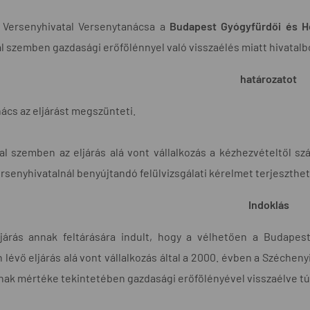
 Versenyhivatal Versenytanácsa a
Budapest Gyógyfürdői és Hé
al szemben gazdasági erőfölénnyel való visszaélés miatt hivatalbó
határozatot
ács az eljárást megszünteti.
al szemben az eljárás alá vont vállalkozás a kézhezvételtől sz
rsenyhivatalnál benyújtandó felülvizsgálati kérelmet terjeszthet
Indoklás
eljárás annak feltárására indult, hogy a vélhetően a Budapes
 lévő eljárás alá vont vállalkozás által a 2000. évben a Széchen
annak mértéke tekintetében gazdasági erőfölényével visszaélve tú