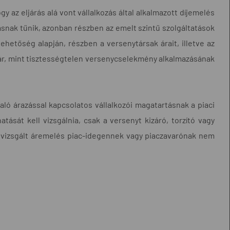
y az eljárás alá vont vállalkozás által alkalmazott díjemelés
nak tűnik, azonban részben az emelt szintű szolgáltatások
lehetőség alapján, részben a versenytársak árait, illetve az
t ár, mint tisztességtelen versenycselekmény alkalmazásának
aló árazással kapcsolatos vállalkozói magatartásnak a piaci
tását kell vizsgálnia, csak a versenyt kizáró, torzító vagy
a vizsgált áremelés piac-idegennek vagy piaczavarónak nem