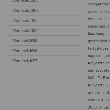
Döntések 2003
szolgáltatás
Döntések 2002
szerint a kö
és a szolgál
Döntések 2001
kialakítani.
Döntések 2000
összhangban 
Döntések 1999
gyermekek é
tartózkodási 
Döntések 1998
napra megáll
Döntések 1997
fogyasztó ne
igénybevétel
600.- Ft, 5 ó
fogyasztó 600
órán túl a f
változott, az
2000. január