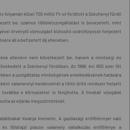
 év folyamán közel 700 millió Ft-ot fordított a Széchenyi fürdő
zett be, számos többletszolgáltatást is bevezetett, mint
gével örvénylő vízmozgást biztosító sodrófolyosót helyezett
re áll a befizetett díj ellenében.
dése ellenére nem következett be, hanem a minőségi és
vekedett a Széchenyi fürdőben. Az 1998. évi 650 ezer főt
tékben a szolgáltatás minőségének emelkedésének hatására
eként valamennyi medencénél a töltő-ürítő rendszer helyett
továbbá a környezetet is felújította. A hivatali vizsgálat
vasolta az eljárás megszüntetését.
 alábbiakat kívánja kiemelni. A gazdasági erőfölénnyel való
 és földrajzi piacon valamely vállalkozás erőfölénye a