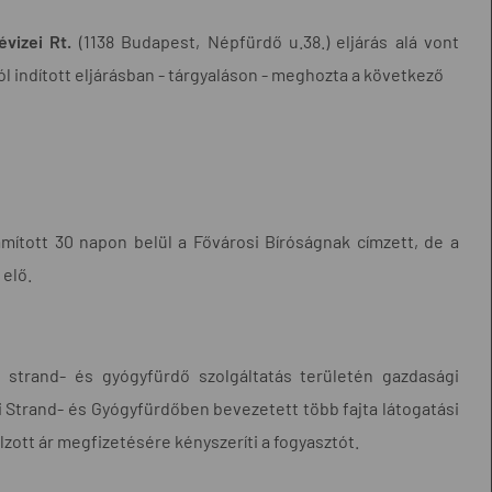
vizei Rt.
(1138 Budapest, Népfürdő u.38.) eljárás alá vont
l indított eljárásban - tárgyaláson - meghozta a következő
ámított 30 napon belül a Fővárosi Bíróságnak címzett, de a
 elő.
t strand- és gyógyfürdő szolgáltatás területén gazdasági
yi Strand- és Gyógyfürdőben bevezetett több fajta látogatási
lzott ár megfizetésére kényszeríti a fogyasztót.