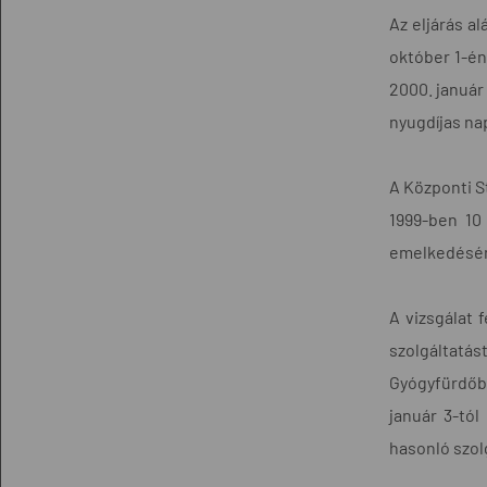
Az eljárás al
október 1-én 
2000. január 
nyugdíjas na
A Központi St
1999-ben 10 
emelkedésén
A vizsgálat 
szolgáltatás
Gyógyfürdőbe
január 3-tól
hasonló szol