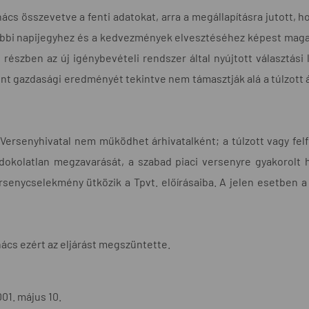
cs összevetve a fenti adatokat, arra a megállapításra jutott, hog
bbi napijegyhez és a kedvezmények elvesztéséhez képest magas
 részben az új igénybevételi rendszer által nyújtott választási 
vont gazdasági eredményét tekintve nem támasztják alá a túlzot
Versenyhivatal nem működhet árhivatalként; a túlzott vagy felf
dokolatlan megzavarását, a szabad piaci versenyre gyakorolt ha
rsenycselekmény ütközik a Tpvt. előírásaiba. A jelen esetben 
ács ezért az eljárást megszüntette.
01. május 10.