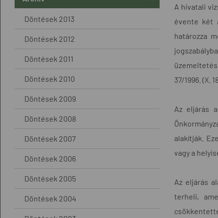
A hivatali vi
Döntések 2013
évente két 
határozza me
Döntések 2012
jogszabályba
Döntések 2011
üzemeltetésé
Döntések 2010
37/1996. (X. 
Döntések 2009
Az eljárás 
Döntések 2008
Önkormányzat
alakítják. E
Döntések 2007
vagy a helyi
Döntések 2006
Döntések 2005
Az eljárás a
terheli, am
Döntések 2004
csökkentett