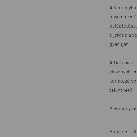
A Versenytaná
ugyan a korá
beléptetése,
eljárás alá 
gyanúját.
A Gazdasági 
viszonyok in
korlátozó ve
tekinthető.
A Versenytan
Budapest, 20