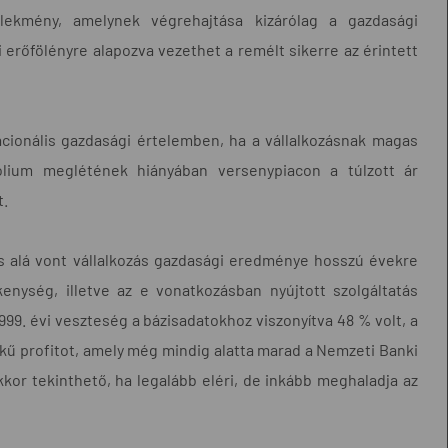
elekmény, amelynek végrehajtása kizárólag a gazdasági
 erőfölényre alapozva vezethet a remélt sikerre az érintett
acionális gazdasági értelemben, ha a vállalkozásnak magas
pólium meglétének hiányában versenypiacon a túlzott ár
t.
rás alá vont vállalkozás gazdasági eredménye hosszú évekre
enység, illetve az e vonatkozásban nyújtott szolgáltatás
999. évi veszteség a bázisadatokhoz viszonyítva 48 % volt, a
tékű profitot, amely még mindig alatta marad a Nemzeti Banki
r tekinthető, ha legalább eléri, de inkább meghaladja az