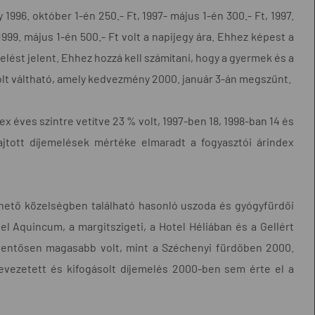
y 1996. október 1-én 250.- Ft, 1997- május 1-én 300.- Ft, 1997.
 1999. május 1-én 500.- Ft volt a napijegy ára. Ehhez képest a
elést jelent. Ehhez hozzá kell számítani, hogy a gyermek és a
olt váltható, amely kedvezmény 2000. január 3-án megszűnt.
ex éves szintre vetítve 23 % volt, 1997-ben 18, 1998-ban 14 és
hajtott díjemelések mértéke elmaradt a fogyasztói árindex
rhető közelségben található hasonló uszoda és gyógyfürdői
tel Aquincum, a margitszigeti, a Hotel Héliában és a Gellért
elentősen magasabb volt, mint a Széchenyi fürdőben 2000.
l bevezetett és kifogásolt díjemelés 2000-ben sem érte el a