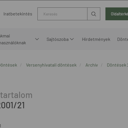
Kereső
Iratbetekintés
Oldaltérk
akmai
Sajtószoba
Hirdetmények
Dönt
lhasználóknak
Döntések
Versenyhivatali döntések
Archív
Döntések 
2001/21
1