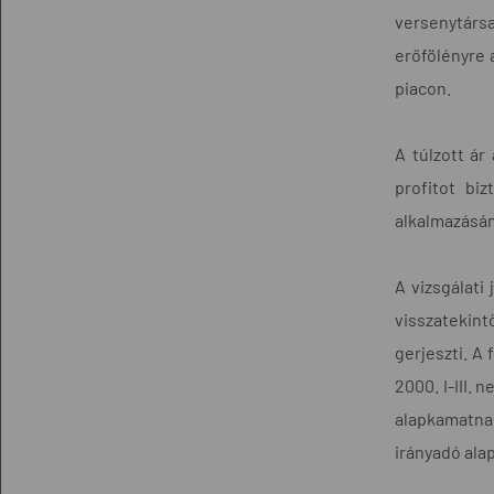
versenytárs
erőfölényre 
piacon.
A túlzott ár
profitot bi
alkalmazásán
A vizsgálati
visszatekin
gerjeszti. A
2000. I-III.
alapkamatnak
irányadó ala