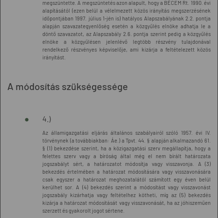
megszüntette. A megszüntetés azon alapult, hogy a BÉCEM Rt. 1990. évi
alapításától (ezen belül a vélelmezett közös irányítás megszerzésének
időpontjában 1997. július 1-jén is) hatályos Alapszabályának 2.2. pontja
alapján szavazategyenlőség esetén a közgyűlés elnöke adhatja le a
döntő szavazatot, az Alapszabály 2.6. pontja szerint pedig a közgyűlés
elnöke a közgyűlésen jelenlévő legtöbb részvény tulajdonával
rendelkező részvényes képviselője, ami kizárja a feltételezett közös
irányítást.
A módosítás szükségessége
4.)
Az államigazgatási eljárás általános szabályairól szóló 1957. évi IV.
törvénynek (a továbbiakban: Áe.) a Tpvt. 44. § alapján alkalmazandó 61.
§ (1) bekezdése szerint, ha a közigazgatási szerv megállapítja, hogy a
felettes szerv vagy a bíróság által még el nem bírált határozata
jogszabályt sért, a határozatot módosítja vagy visszavonja. A (3)
bekezdés értelmében a határozat módosítására vagy visszavonására
csak egyszer a határozat meghozatalától számított egy éven belül
kerülhet sor. A (4) bekezdés szerint a módosítást vagy visszavonást
jogszabály kizárhatja vagy feltételhez kötheti, míg az (5) bekezdés
kizárja a határozat módosítását vagy visszavonását, ha az jóhiszeműen
szerzett és gyakorolt jogot sértene.