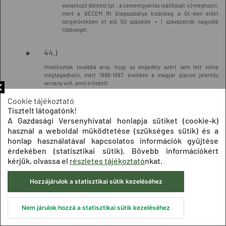
vonatkozó döntést (pl.: a cementgyártás leállítását is) meghozni,
mert a BÉCEM Rt Alapszabálya kizárólag a Gt.-ben előírt
tárgykörökben írt elő 50 százalék + 1 szavazatnál nagyobb
többséget.
44.)
Hivatkoztak továbbá arra, hogy az engedély azért sem lett volna
megtagadható, mert 1996-1997. években a magyar piacon jelentős
verseny volt, amit erősített
-
Cookie tájékoztató
Tisztelt látogatónk!
az alacsony kereslet, illetve a cementgyáraknak az abból fakadó
A Gazdasági Versenyhivatal honlapja sütiket (cookie-k)
alacsony kapacitás kihasználása; valamint
használ a weboldal működtetése (szükséges sütik) és a
-
honlap használatával kapcsolatos információk gyűjtése
érdekében (statisztikai sütik). Bővebb információkért
az importverseny, amelyet jelez, hogy az import részaránya az
kérjük, olvassa el
részletes tájékoztató
nkat.
1996. évi 6 százalékról 2000. évre 20 százalék fölé emelkedett.
IV.
Hozzájárulok a statisztikai sütik kezeléséhez
Nem járulok hozzá a statisztikai sütik kezeléséhez
Az engedélykérési kötelezettség