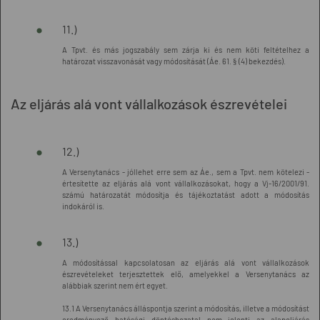
11.)
A Tpvt. és más jogszabály sem zárja ki és nem köti feltételhez a
határozat visszavonását vagy módosítását (Áe. 61. § (4) bekezdés).
Az eljárás alá vont vállalkozások észrevételei
12.)
A Versenytanács - jóllehet erre sem az Áe., sem a Tpvt. nem kötelezi -
értesítette az eljárás alá vont vállalkozásokat, hogy a Vj-16/2001/91.
számú határozatát módosítja és tájékoztatást adott a módosítás
indokáról is.
13.)
A módosítással kapcsolatosan az eljárás alá vont vállalkozások
észrevételeket terjesztettek elő, amelyekkel a Versenytanács az
alábbiak szerint nem ért egyet.
13.1 A Versenytanács álláspontja szerint a módosítás, illetve a módosítást
eredményező hatósági döntéshozatal nem jelenti az alapeljárás