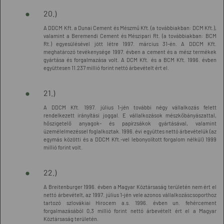
20.)
A DDCM Kft. a Dunai Cement és Mészmű Kft. (a továbbiakban: DCM Kft.),
valamint a Beremendi Cement és Mészipari Rt. (a továbbiakban: BCM
Rt.) egyesülésével jött létre 1997. március 31-én. A DDCM Kft.
meghatározó tevékenysége 1997. évben a cement és a mész termékek
gyártása és forgalmazása volt. A DCM Kft. és a BCM Kft. 1996. évben
együttesen 11.237 millió forint nettó árbevételt ért el.
21.)
A DDCM Kft. 1997. július 1-jén további négy vállalkozás felett
rendelkezett irányítási joggal. E vállalkozások mészkőbányászattal,
hőszigetelő anyagok- és papírzsákok gyártásával, valamint
üzemélelmezéssel foglalkoztak. 1996. évi együttes nettó árbevételük (az
egymás közötti és a DDCM Kft.-vel lebonyolított forgalom nélkül) 1999
millió forint volt.
22.)
A Breitenburger 1996. évben a Magyar Köztársaság területén nem ért el
nettó árbevételt, az 1997. július 1-jén vele azonos vállalkozáscsoporthoz
tartozó szlovákiai Hirocem a.s. 1996. évben un. fehércement
forgalmazásából 0,3 millió forint nettó árbevételt ért el a Magyar
Köztársaság területén.