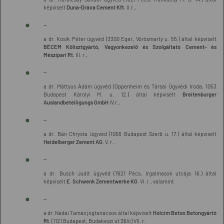
képviselt
Duna-Dráva Cement Kft.
II.r.,
-
a dr. Kosik Péter ügyvéd (3300 Eger, Vörösmarty u. 55.) által képviselt
BÉCEM Kőlisztgyártó, Vagyonkezelő és Szolgáltató Cement- és
Mészipari Rt.
III. r.,
-
a dr. Máttyus Ádám ügyvéd (Oppenheim és Társai Ügyvédi Iroda, 1053
Budapest Károlyi M. u. 12.) által képviselt
Breitenburger
Auslandbeteiligungs GmbH
IV.r.,
-
a dr. Bán Chrysta ügyvéd (1056 Budapest Szerb u. 17.) által képviselt
Heidelberger Zement AG.
V. r.,
-
a dr. Busch Judit ügyvéd (7621 Pécs, Irgalmasok utcája 16.) által
képviselt
E. Schwenk Zementwerke KG.
VI. r., valamint
-
a dr. Nádai Tamás jogtanácsos által képviselt
Holcim Beton Betongyártó
Rt.
(1121 Budapest, Budakeszi út 36/c) VII. r.