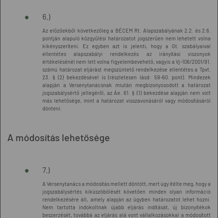
6.)
Az előzőekből következőleg a BÉCEM Rt. Alapszabályának 2.2. és 2.6.
pontján alapuló közgyűlési határozatot jogszerűen nem lehetett volna
kikényszeríteni. Ez egyben azt is jelenti, hogy a Gt. szabályaival
ellentétes alapszabályi rendelkezés az irányítási viszonyok
értékelésénél nem lett volna figyelembevehető, vagyis a Vj-106/2001/91.
számú határozat eljárást megszüntető rendelkezése ellentétes a Tpvt.
23. § (2) bekezdésével is (részletesen lásd: 59-60. pont). Mindezek
alapján a Versenytanácsnak miután megbizonyosodott a határozat
jogszabálysértő jellegéről, az Áe. 61. § (1) bekezdése alapján nem volt
más lehetősége, mint a határozat visszavonásáról vagy módosításáról
dönteni.
A módosítás lehetősége
7.)
A Versenytanács a módosítás mellett döntött, mert úgy ítélte meg, hogy a
jogszabálysértés kiküszöbölését követően minden olyan információ
rendelkezésére áll, amely alapján az ügyben határozatot lehet hozni.
Nem tartotta indokoltnak újabb eljárás indítását, új bizonyítékok
beszerzését, továbbá az eljárás alá vont vállalkozásokkal a módosított