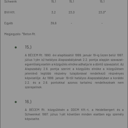
Schwenk
15,1
15,1
15,1
BVV Kft.
3,2
23,0
23,0*
Egyéb
39,6
-
-
Megjegyzés: *Beton Rt.
15.)
A BÉCEM Rt. 1990. évi alapításától 1999. január 19-ig (ezen belül 1997.
július 1-jén is) hatályos Alapszabályának 2.2. pontja alapján szavazat-
egyenlőség esetén a közgyűlés elnöke adhatja le a döntő szavazatot. Az
Alapszabály 2.6. pontja szerint a közgyűlés elnöke a közgyűlésen
jelenlévő legtöbb részvény tulajdonával rendelkező részvényes
képviselője. Az 1999. január 19-től hatályos Alapszabályban a korábbi
2.2. és a 2.6. pontokkal azonos tartalmú rendelkezések nem
szerepelnek.
16.)
A BÉCEM Rt. közgyűlésén a DDCM Kft.-t, a Heidelbergert és a
Schwenket 1997. július 1-jét követően minden esetben egy személy
képviselte.