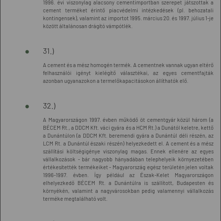
1996. évi viszonylag alacsony cementimportban szerepet játszottak a
cement terméket érintő piacvédelmi intézkedések (pl. behozatali
kontingensek), valamint az importot 1995. március 20. és 1997. július 1-je
között általánosan drágító vámpótlék.
31.)
A cement és a mész homogén termék. A cementnek vannak ugyan eltérő
felhasználói igényt kielégítő választékai, az egyes cementfajták
azonban ugyanazokon a termelőkapacitásokon állíthatók elő.
32.)
A Magyarországon 1997. évben működő öt cementgyár közül három (a
BÉCEM Rt., a DDCM Kft. váci gyára és a HCM Rt.) a Dunától keletre, kettő
a Dunántúlon (a DDCM Kft. beremendi gyára a Dunántúl déli részén, az
LCM Rt. a Dunántúl északi részén) helyezkedett el. A cement és a mész
szállítási költségigénye viszonylag magas. Ennek ellenére az egyes
vállalkozások - bár nagyobb hányadában telephelyeik környezetében
értékesítették termékeiket - Magyarország egész területén jelen voltak
1996-1997. évben. Így például az Észak-Kelet Magyarországon
elhelyezkedő BÉCEM Rt. a Dunántúlra is szállított, Budapesten és
környékén, valamint a nagyvárosokban pedig valamennyi vállalkozás
terméke megtalálható volt.