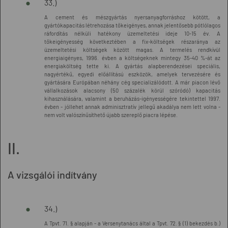
33.)
A cement és mészgyártás nyersanyagforráshoz kötött, a
gyártókapacitás létrehozása tőkeigényes, annak jelentősebb pótlólagos
ráfordítás nélküli hatékony üzemeltetési ideje 10-15 év. A
tőkeigényesség következtében a fix-költségek részaránya az
üzemeltetési költségek között magas. A termelés rendkívül
energiaigényes, 1996. évben a költségeknek mintegy 35-40 %-át az
energiaköltség tette ki. A gyártás alapberendezései speciális,
nagyértékű, egyedi előállítású eszközök, amelyek tervezésére és
gyártására Európában néhány cég specializálódott. A már piacon lévő
vállalkozások alacsony (50 százalék körül szóródó) kapacitás
kihasználására, valamint a beruházás-igényességére tekintettel 1997.
évben - jóllehet annak adminisztratív jellegű akadálya nem lett volna -
nem volt valószínűsíthető újabb szereplő piacra lépése.
II.
A vizsgálói indítvány
34.)
A Tpvt. 71. § alapján - a Versenytanács által a Tpvt. 72. § (1) bekezdés b.)