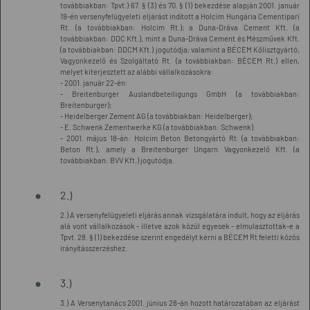
továbbiakban: Tpvt.) 67. § (3) és 70. § (1) bekezdése alapján 2001. január
19-én versenyfelügyeleti eljárást indított a Holcim Hungária Cementipari
Rt. (a továbbiakban: Holcim Rt.); a Duna-Dráva Cement Kft. (a
továbbiakban: DDC Kft.), mint a Duna-Dráva Cement és Mészművek Kft.
(a továbbiakban: DDCM Kft.) jogutódja; valamint a BÉCEM Kőlisztgyártó,
Vagyonkezelő és Szolgáltató Rt. (a továbbiakban: BÉCEM Rt.) ellen,
melyet kiterjesztett az alábbi vállalkozásokra:
- 2001. január 22-én:
- Breitenburger Auslandbeteiligungs GmbH (a továbbiakban:
Breitenburger);
- Heidelberger Zement AG (a továbbiakban: Heidelberger);
- E. Schwenk Zementwerke KG (a továbbiakban: Schwenk).
- 2001. május 18-án: Holcim Beton Betongyártó Rt. (a továbbiakban:
Beton Rt.), amely a Breitenburger Ungarn Vagyonkezelő Kft. (a
továbbiakban: BVV Kft.) jogutódja.
2.)
2.) A versenyfelügyeleti eljárás annak vizsgálatára indult, hogy az eljárás
alá vont vállalkozások - illetve azok közül egyesek - elmulasztottak-e a
Tpvt. 28. § (1) bekezdése szerint engedélyt kérni a BÉCEM Rt feletti közös
irányításszerzéshez.
3.)
3.) A Versenytanács 2001. június 28-án hozott határozatában az eljárást