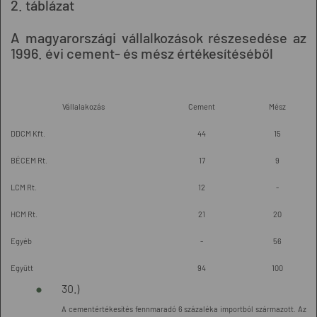
2. táblázat
A magyarországi vállalkozások részesedése az
1996. évi cement- és mész értékesítéséből
Vállalakozás
Cement
Mész
DDCM Kft.
44
15
BÉCEM Rt.
17
9
LCM Rt.
12
-
HCM Rt.
21
20
Egyéb
-
56
Együtt
94
100
30.)
A cementértékesítés fennmaradó 6 százaléka importból származott. Az