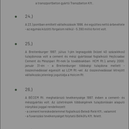
a transzportbeton gyártó Transzbeton Kft..
24.)
A 23.) pontban említett vállalkozások 1996. évi együttes nettó árbevétele
- az egymás közötti forgalom nélkül - 5.390 millió forint volt.
25.)
A Breitenburger 1997. július 1-jén legnagyobb (közel 40 százalékos)
tulajdonosa volt a cement és mész gyártással foglalkozó Hejőcsabai
Cement és Mészipari Rt-nek (a továbbiakban: HCM Rt.), amely 2000.
január 31-én - a Breitenburger többségi tulajdona mellett -
összeolvadással egyesült az LCM Rt.-vel. Az összeolvadással létrejött
vállalkozás jelenlegi jogutódja a Holcim Rt.
26.)
A BÉCEM Rt. meghatározó tevékenysége 1997. évben a cement- és
mészgyártás volt. Az üzletrészek többségének tulajdonlásán alapuló
irányítási joggal rendelkezett
- a cement kereskedelemmel foglalkozó Beledi Relé Kft.; valamint
- a fuvarozási tevékenységet folytató Bélkőfu Kft. felett.