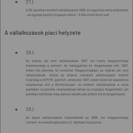
27.)
A 26.) pontban említett vállalkozások 1996. évi együttes nettó árbevétele
- az egymás közötti forgalom nélkül - 3.604 millió forint volt.
A vállalkozások piaci helyzete
28.)
Az eljárás alá vont vállalkozások 1997. évi közös magyarországi
tevékenysége a cement- és mészgyártás és -forgalmazás volt. 1997.
évben (és jelenleg is) cementet Magyarországon az eljárás alá vont
vállalkozások, illetve az általuk irányított vállalkozások mellett
kizárólag a HCM Rt. gyártott, amelynek 1997. évben közel 40 százalékos
tulajdonosa volt a Breitenburger. Az említett vállalkozások a mész
esetében is jelentős részesedéssel bírtak az országos forgalomból, azt
azonban mellettük még számos vállalkozás állított elő és forgalmazott.
29.)
Az egyes vállalkozások részesedését az 1996. évi magyarországi
cement- és mészforgalomból a 2. táblázat mutatja be.