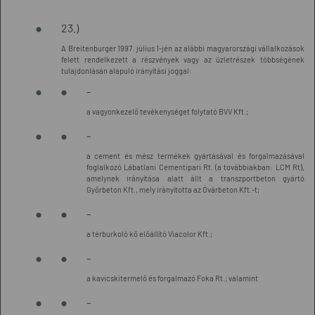
23.)
A Breitenburger 1997. július 1-jén az alábbi magyarországi vállalkozások
felett rendelkezett a részvények vagy az üzletrészek többségének
tulajdonlásán alapuló irányítási joggal:
-
a vagyonkezelő tevékenységet folytató BVV Kft.;
-
a cement és mész termékek gyártásával és forgalmazásával
foglalkozó Lábatlani Cementipari Rt. (a továbbiakban: LCM Rt),
amelynek irányítása alatt állt a transzportbeton gyártó
Győrbeton Kft., mely irányította az Óvárbeton Kft.-t;
-
a térburkoló kő előállító Viacolor Kft.;
-
a kavicskitermelő és forgalmazó Foka Rt.; valamint
-