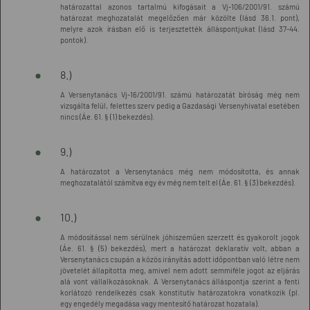
határozattal azonos tartalmú kifogásait a Vj-106/2001/91. számú
határozat meghozatalát megelőzően már közölte (lásd 36.1. pont),
melyre azok írásban elő is terjesztették álláspontjukat (lásd 37-44.
pontok).
8.)
A Versenytanács Vj-16/2001/91. számú határozatát bíróság még nem
vizsgálta felül, felettes szerv pedig a Gazdasági Versenyhivatal esetében
nincs (Áe. 61. § (1) bekezdés).
9.)
A határozatot a Versenytanács még nem módosította, és annak
meghozatalától számítva egy év még nem telt el (Áe. 61. § (3) bekezdés).
10.)
A módosítással nem sérülnek jóhiszeműen szerzett és gyakorolt jogok
(Áe. 61. § (5) bekezdés), mert a határozat deklaratív volt, abban a
Versenytanács csupán a közös irányítás adott időpontban való létre nem
jövetelét állapította meg, amivel nem adott semmiféle jogot az eljárás
alá vont vállalkozásoknak. A Versenytanács álláspontja szerint a fenti
korlátozó rendelkezés csak konstitutív határozatokra vonatkozik (pl.
egy engedély megadása vagy mentesítő határozat hozatala).