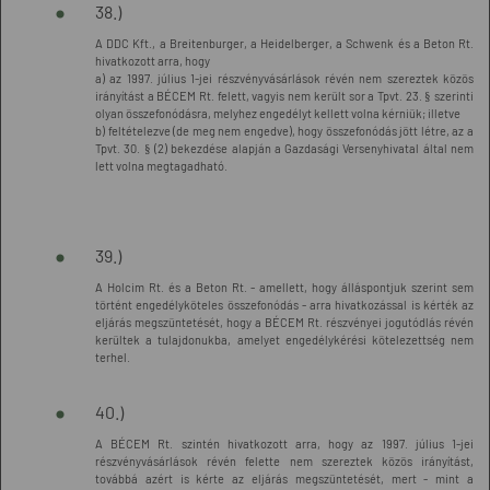
38.)
A DDC Kft., a Breitenburger, a Heidelberger, a Schwenk és a Beton Rt.
hivatkozott arra, hogy
a) az 1997. július 1-jei részvényvásárlások révén nem szereztek közös
irányítást a BÉCEM Rt. felett, vagyis nem került sor a Tpvt. 23. § szerinti
olyan összefonódásra, melyhez engedélyt kellett volna kérniük; illetve
b) feltételezve (de meg nem engedve), hogy összefonódás jött létre, az a
Tpvt. 30. § (2) bekezdése alapján a Gazdasági Versenyhivatal által nem
lett volna megtagadható.
39.)
A Holcim Rt. és a Beton Rt. - amellett, hogy álláspontjuk szerint sem
történt engedélyköteles összefonódás - arra hivatkozással is kérték az
eljárás megszüntetését, hogy a BÉCEM Rt. részvényei jogutódlás révén
kerültek a tulajdonukba, amelyet engedélykérési kötelezettség nem
terhel.
40.)
A BÉCEM Rt. szintén hivatkozott arra, hogy az 1997. július 1-jei
részvényvásárlások révén felette nem szereztek közös irányítást,
továbbá azért is kérte az eljárás megszüntetését, mert - mint a