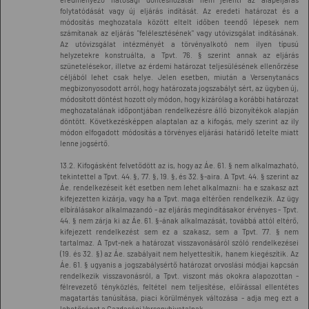
folytatódását vagy új eljárás indítását. Az eredeti határozat és a
módosítás meghozatala között eltelt időben teendő lépesek nem
számítanak az eljárás "felélesztésének" vagy utóvizsgálat indításának.
Az utóvizsgálat intézményét a törvényalkotó nem ilyen típusú
helyzetekre konstruálta, a Tpvt. 76. § szerint annak az eljárás
szünetelésekor, illetve az érdemi határozat teljesülésének ellenőrzése
céljából lehet csak helye. Jelen esetben, miután a Versenytanács
megbizonyosodott arról, hogy határozata jogszabályt sért, az ügyben új,
módosított döntést hozott oly módon, hogy kizárólag a korábbi határozat
meghozatalának időpontjában rendelkezésre álló bizonyítékok alapján
döntött. Következésképpen alaptalan az a kifogás, mely szerint az ily
módon elfogadott módosítás a törvényes eljárási határidő letelte miatt
lenne jogsértő.
13.2. Kifogásként felvetődött az is, hogy az Áe. 61. § nem alkalmazható,
tekintettel a Tpvt. 44. §, 77. §, 19. §, és 32. §-aira. A Tpvt. 44. § szerint az
Áe. rendelkezéseit két esetben nem lehet alkalmazni: ha e szakasz azt
kifejezetten kizárja, vagy ha a Tpvt. maga eltérően rendelkezik. Az ügy
elbírálásakor alkalmazandó - az eljárás megindításakor érvényes - Tpvt.
44. § nem zárja ki az Áe. 61. §-ának alkalmazását, továbbá attól eltérő,
kifejezett rendelkezést sem ez a szakasz, sem a Tpvt. 77. § nem
tartalmaz. A Tpvt-nek a határozat visszavonásáról szóló rendelkezései
(19. és 32. §) az Áe. szabályait nem helyettesítik, hanem kiegészítik. Az
Áe. 61. § ugyanis a jogszabálysértő határozat orvoslási módjai kapcsán
rendelkezik visszavonásról, a Tpvt. viszont más okokra alapozottan -
félrevezető tényközlés, feltétel nem teljesítése, előírással ellentétes
magatartás tanúsítása, piaci körülmények változása - adja meg ezt a
lehetőséget a Gazdasági Versenyhivatalnak.