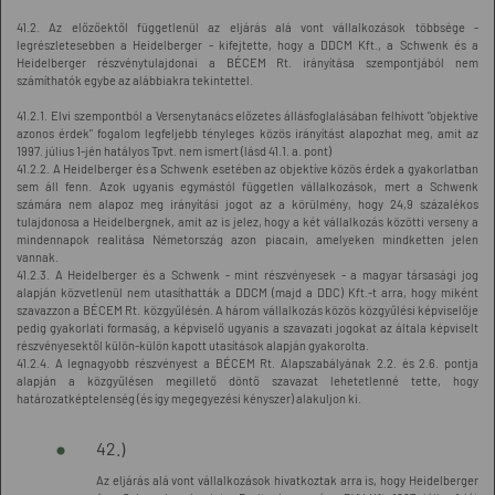
41.2. Az előzőektől függetlenül az eljárás alá vont vállalkozások többsége -
legrészletesebben a Heidelberger - kifejtette, hogy a DDCM Kft., a Schwenk és a
Heidelberger részvénytulajdonai a BÉCEM Rt. irányítása szempontjából nem
számíthatók egybe az alábbiakra tekintettel.
41.2.1. Elvi szempontból a Versenytanács előzetes állásfoglalásában felhívott "objektíve
azonos érdek" fogalom legfeljebb tényleges közös irányítást alapozhat meg, amit az
1997. július 1-jén hatályos Tpvt. nem ismert (lásd 41.1. a. pont)
41.2.2. A Heidelberger és a Schwenk esetében az objektíve közös érdek a gyakorlatban
sem áll fenn. Azok ugyanis egymástól független vállalkozások, mert a Schwenk
számára nem alapoz meg irányítási jogot az a körülmény, hogy 24,9 százalékos
tulajdonosa a Heidelbergnek, amit az is jelez, hogy a két vállalkozás közötti verseny a
mindennapok realitása Németország azon piacain, amelyeken mindketten jelen
vannak.
41.2.3. A Heidelberger és a Schwenk - mint részvényesek - a magyar társasági jog
alapján közvetlenül nem utasíthatták a DDCM (majd a DDC) Kft.-t arra, hogy miként
szavazzon a BÉCEM Rt. közgyűlésén. A három vállalkozás közös közgyűlési képviselője
pedig gyakorlati formaság, a képviselő ugyanis a szavazati jogokat az általa képviselt
részvényesektől külön-külön kapott utasítások alapján gyakorolta.
41.2.4. A legnagyobb részvényest a BÉCEM Rt. Alapszabályának 2.2. és 2.6. pontja
alapján a közgyűlésen megillető döntő szavazat lehetetlenné tette, hogy
határozatképtelenség (és így megegyezési kényszer) alakuljon ki.
42.)
Az eljárás alá vont vállalkozások hivatkoztak arra is, hogy Heidelberger