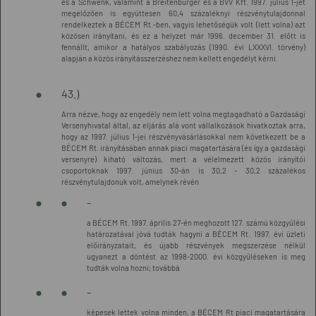
és a Schwenk, valamint a Breitenburger és a BVV Kft. 1997. július 1-jét
megelőzően is együttesen 60,4 százaléknyi részvénytulajdonnal
rendelkeztek a BÉCEM Rt.-ben, vagyis lehetőségük volt (lett volna) azt
közösen irányítani, és ez a helyzet már 1996. december 31. előtt is
fennállt, amikor a hatályos szabályozás (1990. évi LXXXVI. törvény)
alapján a közös irányításszerzéshez nem kellett engedélyt kérni.
43.)
Arra nézve, hogy az engedély nem lett volna megtagadható a Gazdasági
Versenyhivatal által, az eljárás alá vont vállalkozások hivatkoztak arra,
hogy az 1997. július 1-jei részvényvásárlásokkal nem következett be a
BÉCEM Rt. irányításában annak piaci magatartására (és így a gazdasági
versenyre) kiható változás, mert a vélelmezett közös irányítói
csoportoknak 1997. június 30-án is 30,2 - 30,2 százalékos
részvénytulajdonuk volt, amelynek révén
-
a BÉCEM Rt. 1997. április 27-én meghozott 127. számú közgyűlési
határozatával jóvá tudták hagyni a BÉCEM Rt. 1997. évi üzleti
előirányzatait, és újabb részvények megszerzése nélkül
ugyanezt a döntést az 1998-2000. évi közgyűléseken is meg
tudták volna hozni; továbbá
-
képesek lettek volna minden, a BÉCEM Rt piaci magatartására