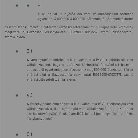
-
a IV. és VII. r. eljárás alá vont vállalkozásokkal szemben
egyenként 3.000.000-3.000.000 (hárommillió-hárommillió) forint
bírságot szab ki, melyet a határozat kézbesítésétől számított 30 napon belül kötelesek
megfizetni a Gazdasági Versenyhivatal 10032000-01037557. számú bírságbevételi
számla javára.
3.)
A Versenytanács kötelezi a II. r., valamint a IV-VII. r. eljárás alá vont
vállalkozásokat, hogy a határozat kézbesítésétől számított harminc
napon belül egyetemlegesen fizessenek meg 500.000 (ötszázezer) forint
eljárási díjat a Gazdasági Versenyhivatal 10032000-01037571. számú
eljárási díjbevételi számla javára.
4.)
A Versenytanács engedélyezi a II. r., valamint a IV-VII. r. eljárás alá vont
vállalkozásnak a III. r. eljárás alá vont vállalkozás feletti - az 1.) pont
szerint részvényvásárlások révén 1997. július 1-jén megvalósított - közös
irányításszerzését.
5.)