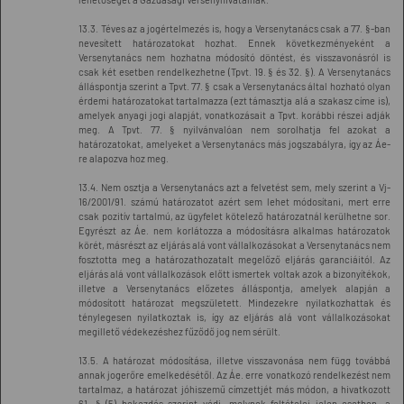
13.3. Téves az a jogértelmezés is, hogy a Versenytanács csak a 77. §-ban
nevesített határozatokat hozhat. Ennek következményeként a
Versenytanács nem hozhatna módosító döntést, és visszavonásról is
csak két esetben rendelkezhetne (Tpvt. 19. § és 32. §). A Versenytanács
álláspontja szerint a Tpvt. 77. § csak a Versenytanács által hozható olyan
érdemi határozatokat tartalmazza (ezt támasztja alá a szakasz címe is),
amelyek anyagi jogi alapját, vonatkozásait a Tpvt. korábbi részei adják
meg. A Tpvt. 77. § nyilvánvalóan nem sorolhatja fel azokat a
határozatokat, amelyeket a Versenytanács más jogszabályra, így az Áe-
re alapozva hoz meg.
13.4. Nem osztja a Versenytanács azt a felvetést sem, mely szerint a Vj-
16/2001/91. számú határozatot azért sem lehet módosítani, mert erre
csak pozitív tartalmú, az ügyfelet kötelező határozatnál kerülhetne sor.
Egyrészt az Áe. nem korlátozza a módosításra alkalmas határozatok
körét, másrészt az eljárás alá vont vállalkozásokat a Versenytanács nem
fosztotta meg a határozathozatalt megelőző eljárás garanciáitól. Az
eljárás alá vont vállalkozások előtt ismertek voltak azok a bizonyítékok,
illetve a Versenytanács előzetes álláspontja, amelyek alapján a
módosított határozat megszületett. Mindezekre nyilatkozhattak és
ténylegesen nyilatkoztak is, így az eljárás alá vont vállalkozásokat
megillető védekezéshez fűződő jog nem sérült.
13.5. A határozat módosítása, illetve visszavonása nem függ továbbá
annak jogerőre emelkedésétől. Az Áe. erre vonatkozó rendelkezést nem
tartalmaz, a határozat jóhiszemű címzettjét más módon, a hivatkozott
61. § (5) bekezdés szerint védi, melynek feltételei jelen esetben, a