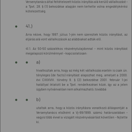
Versenytanács által feltételezett közös irányítás alá kerülő vállalkozást -
a Tpvt. 28. § (1) bekezdése alapján nem terhelte volna engedélykérési
kötelezettség.
41.)
Arra nézve, hogy 1997. július 1-jén nem szereztek közös irányítást, az
eljárás alá vont vállalkozások az alábbiakat adták elő.
41.1. Az 50-50 százalékos részvénytulajdonnal - mint közös irányítást
megalapozó körülménnyel - kapcsolatosan:
a)
hivatkoztak arra, hogy az még két vállalkozás esetén is csak ún.
tényleges (de facto) irányítást alapozhat meg, amelyet a 2000.
évi CXXXVIII. törvény 9. § (2) bekezdése 2001. február 1-jei
hatállyal iktatott be a Tpvt. rendelkezései közé, így az a jelen
ügyben nyilvánvalóan nem alkalmazható; továbbá
b)
utaltak arra, hogy a közös irányításra vonatkozó álláspontját a
Versenytanács elsőként a Vj-99/1999. számú határozatában -
vagyis több évvel a vizsgált részvényvásárlást követően - fejtette
ki.