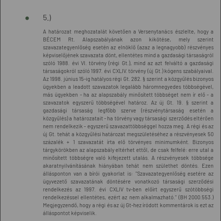
5.)
A határozat meghozatalát követően a Versenytanács észlelte, hogy a
BÉCEM Rt. Alapszabályának azon kikötése, mely szerint
szavazategyenlőség esetén az elnöklő (azaz a legnagyobb) részvényes
képviselőjének szavazata dönt, ellentétes mind a gazdasági társaságról
szóló 1988. évi VI. törvény (régi Gt.), mind az azt felváltó a gazdasági
társaságokról szóló 1997. évi CXLIV. törvény (új Gt.) kógens szabályaival.
Az 1998. június 15-ig hatályos régi Gt. 282. § szerint a közgyűlés bizonyos
ügyekben a leadott szavazatok legalább háromnegyedes többségével,
más ügyekben - ha az alapszabály minősített többséget nem ír elő - a
szavazatok egyszerű többségével határoz. Az új Gt. 19. § szerint a
gazdasági társaság legfőbb szerve (részvénytársaság esetén a
közgyűlés) a határozatait - ha törvény vagy társasági szerződés eltérően
nem rendelkezik - egyszerű szavazattöbbséggel hozza meg. A régi és az
új Gt. tehát a közgyűlési határozat megszületéséhez a részvényesek 50
százalék + 1 szavazatát írta elő törvényes minimumként. Bizonyos
tárgykörökben az alapszabály eltérhet ettől, de csak felfelé: erre utal a
minősített többségre való kifejezett utalás. A részvényesek többsége
akaratnyilvánításának hiányában tehát nem születhet döntés. Ezen
állásponton van a bírói gyakorlat is: "Szavazategyenlőség esetére az
ügyvezető szavazatának döntésére vonatkozó társasági szerződési
rendelkezés az 1997. évi CXLIV tv-ben előírt egyszerű szótöbbségi
rendelkezéssel ellentétes, ezért az nem alkalmazható." (BH 2000.553.)
Megjegyzendő, hogy a régi és az új Gt-hez íródott kommentárok is ezt az
álláspontot képviselik.