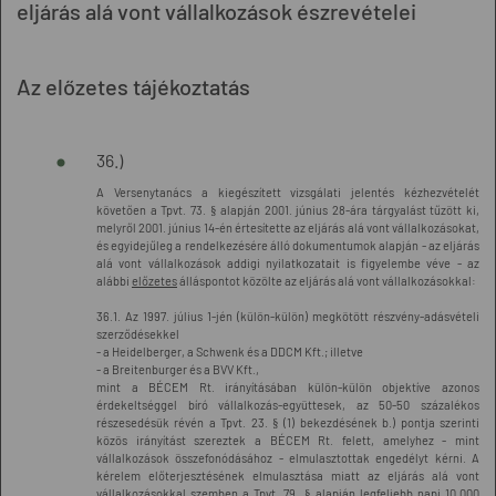
eljárás alá vont vállalkozások észrevételei
Az előzetes tájékoztatás
36.)
A Versenytanács a kiegészített vizsgálati jelentés kézhezvételét
követően a Tpvt. 73. § alapján 2001. június 28-ára tárgyalást tűzött ki,
melyről 2001. június 14-én értesítette az eljárás alá vont vállalkozásokat,
és egyidejűleg a rendelkezésére álló dokumentumok alapján - az eljárás
alá vont vállalkozások addigi nyilatkozatait is figyelembe véve - az
alábbi
előzetes
álláspontot közölte az eljárás alá vont vállalkozásokkal:
36.1. Az 1997. július 1-jén (külön-külön) megkötött részvény-adásvételi
szerződésekkel
- a Heidelberger, a Schwenk és a DDCM Kft.; illetve
- a Breitenburger és a BVV Kft.,
mint a BÉCEM Rt. irányításában külön-külön objektíve azonos
érdekeltséggel bíró vállalkozás-együttesek, az 50-50 százalékos
részesedésük révén a Tpvt. 23. § (1) bekezdésének b.) pontja szerinti
közös irányítást szereztek a BÉCEM Rt. felett, amelyhez - mint
vállalkozások összefonódásához - elmulasztottak engedélyt kérni. A
kérelem előterjesztésének elmulasztása miatt az eljárás alá vont
vállalkozásokkal szemben a Tpvt. 79. § alapján legfeljebb napi 10.000