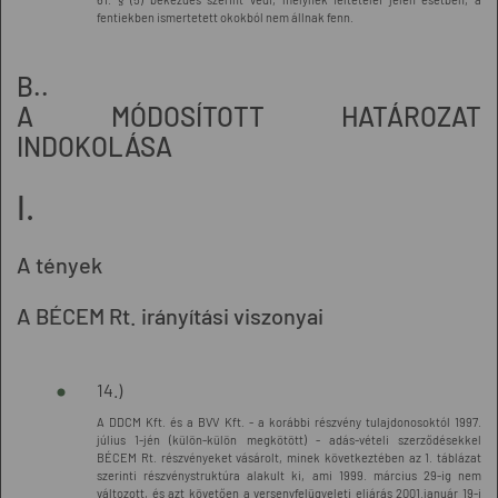
fentiekben ismertetett okokból nem állnak fenn.
B..
A MÓDOSÍTOTT HATÁROZAT
INDOKOLÁSA
I.
A tények
A BÉCEM Rt. irányítási viszonyai
14.)
A DDCM Kft. és a BVV Kft. - a korábbi részvény tulajdonosoktól 1997.
július 1-jén (külön-külön megkötött) - adás-vételi szerződésekkel
BÉCEM Rt. részvényeket vásárolt, minek következtében az 1. táblázat
szerinti részvénystruktúra alakult ki, ami 1999. március 29-ig nem
változott, és azt követően a versenyfelügyeleti eljárás 2001.január 19-i