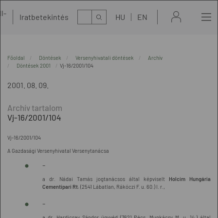
l-
Kereső
Iratbetekintés
HU
EN
t
Főoldal
Döntések
Versenyhivatali döntések
Archív
Döntések 2001
Vj-16/2001/104
2001. 08. 09.
Vj-16/2001/104
Vj-16/2001/104
A Gazdasági Versenyhivatal Versenytanácsa
-
a dr. Nádai Tamás jogtanácsos által képviselt
Holcim Hungária
Cementipari Rt.
(2541 Lábatlan, Rákóczi F. u. 60.) I. r.,
-
a dr. Hardicsay Sándor ügyvéd (7621 Pécs, Munkácsy M. u. 14.) által