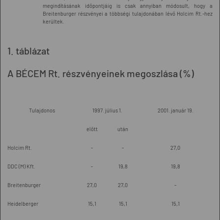
megindításának időpontjáig is csak annyiban módosult, hogy a
Breitenburger részvényei a többségi tulajdonában lévő Holcim Rt.-hez
kerültek.
1. táblázat
A BÉCEM Rt. részvényeinek megoszlása (%)
Tulajdonos
1997. július 1.
2001. január 19.
előtt
után
Holcim Rt.
-
-
27,0
DDC (M) Kft.
-
19,8
19,8
Breitenburger
27,0
27,0
-
Heidelberger
15,1
15,1
15,1