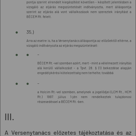
pontja szerint elrendelt kiegészítést követően - készített jelentésben a
vizsgáló az eljárás megszüntetését indítványozta, mert álláspontja
szerint az eljárás alá vont vállalkozások nem szereztek irányítást a
BÉCEM Rt. felett.
35.)
Arra az esetre is, ha a Versenytanács álláspontja az előzőektől eltérne, a
vizsgáló indítványozta az eljárás megszüntetését:
-
BÉCEM Rt.-vel szemben azért, mert - mint a vélelmezett irányítás
alá kerülő vállalkozást - a Tpvt. 28. § (1) bekezdése alapján
engedélykérési kötelezettség nem terhelte; továbbá
-
a Holcim Rt.-vel szemben, amelynek a jogelődjei (LCM Rt., HCM
Rt.) 1997. július 1-jén nem rendelkeztek tulajdonosi
részesedéssel a BÉCEM Rt.-ben.
III.
A Versenytanács előzetes tájékoztatása és az