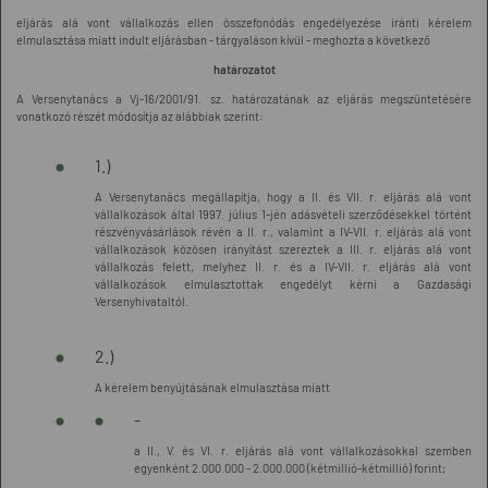
eljárás alá vont vállalkozás ellen összefonódás engedélyezése iránti kérelem
elmulasztása miatt indult eljárásban - tárgyaláson kívül - meghozta a következő
határozatot
A Versenytanács a Vj-16/2001/91. sz. határozatának az eljárás megszüntetésére
vonatkozó részét módosítja az alábbiak szerint:
1.)
A Versenytanács megállapítja, hogy a II. és VII. r. eljárás alá vont
vállalkozások által 1997. július 1-jén adásvételi szerződésekkel történt
részvényvásárlások révén a II. r., valamint a IV-VII. r. eljárás alá vont
vállalkozások közösen irányítást szereztek a III. r. eljárás alá vont
vállalkozás felett, melyhez II. r. és a IV-VII. r. eljárás alá vont
vállalkozások elmulasztottak engedélyt kérni a Gazdasági
Versenyhivataltól.
2.)
A kérelem benyújtásának elmulasztása miatt
-
a II., V. és VI. r. eljárás alá vont vállalkozásokkal szemben
egyenként 2.000.000 - 2.000.000 (kétmillió-kétmillió) forint;