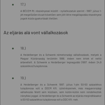
17.)
A BÉCEM Rt. részvényesei között - nyilatkozatuk szerint - 1997. július 1-
jét megelőzően és azt követően sem jött létre megállapodás részvényesi
jogaik közös gyakorlását illetően.
Az eljárás alá vont vállalkozások
18.)
A Heidelberger és a Schwenk németországi vállalkozások, melyek a
Magyar Köztársaság területén 1996. évben nem értek el nettó
árbevételt. A Schwenk a Heidelberger legnagyobb (1997. évben 24,9
százalékos) tulajdonosa.
19.)
A Heidelberger és a Schwenk 1997. július 1-jén 50-50 százalékos
tulajdonosa volt a DDCM Kft. üzletrészeinek, más magyarországi
vállalkozás felett sem közösen, sem külön-külön nem rendelkeztek
irányítási joggal. A Heidelberger és a Schwenk az eljárás megindításakor
is 50-50 százalékos tulajdonosa volt a DDC Kft.-nek.