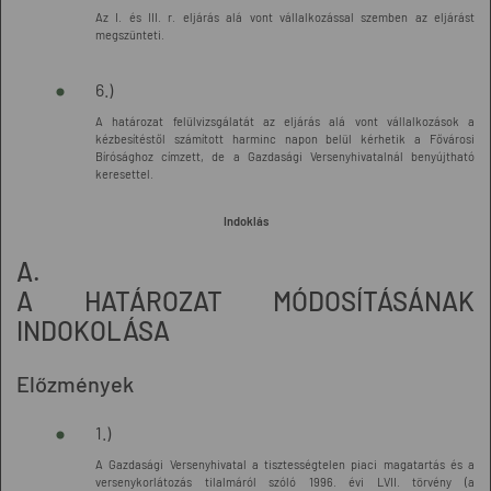
Az I. és III. r. eljárás alá vont vállalkozással szemben az eljárást
megszünteti.
6.)
A határozat felülvizsgálatát az eljárás alá vont vállalkozások a
kézbesítéstől számított harminc napon belül kérhetik a Fővárosi
Bírósághoz címzett, de a Gazdasági Versenyhivatalnál benyújtható
keresettel.
Indoklás
A.
A HATÁROZAT MÓDOSÍTÁSÁNAK
INDOKOLÁSA
Előzmények
1.)
A Gazdasági Versenyhivatal a tisztességtelen piaci magatartás és a
versenykorlátozás tilalmáról szóló 1996. évi LVII. törvény (a