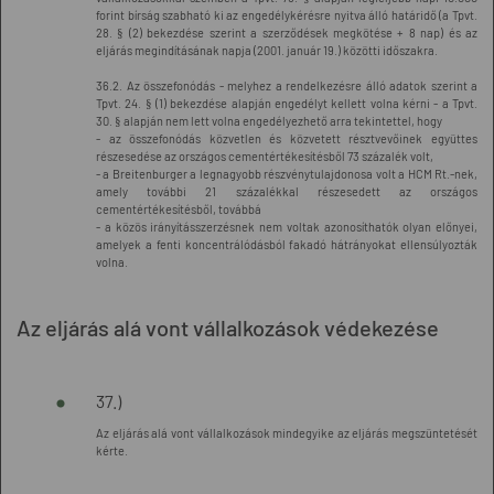
forint bírság szabható ki az engedélykérésre nyitva álló határidő (a Tpvt.
28. § (2) bekezdése szerint a szerződések megkötése + 8 nap) és az
eljárás megindításának napja (2001. január 19.) közötti időszakra.
36.2. Az összefonódás - melyhez a rendelkezésre álló adatok szerint a
Tpvt. 24. § (1) bekezdése alapján engedélyt kellett volna kérni - a Tpvt.
30. § alapján nem lett volna engedélyezhető arra tekintettel, hogy
- az összefonódás közvetlen és közvetett résztvevőinek együttes
részesedése az országos cementértékesítésből 73 százalék volt,
- a Breitenburger a legnagyobb részvénytulajdonosa volt a HCM Rt.-nek,
amely további 21 százalékkal részesedett az országos
cementértékesítésből, továbbá
- a közös irányításszerzésnek nem voltak azonosíthatók olyan előnyei,
amelyek a fenti koncentrálódásból fakadó hátrányokat ellensúlyozták
volna.
Az eljárás alá vont vállalkozások védekezése
37.)
Az eljárás alá vont vállalkozások mindegyike az eljárás megszüntetését
kérte.