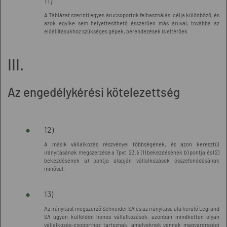
11)
A Táblázat szerinti egyes árucsoportok felhasználási célja különböző, és
azok egyike sem helyettesíthető ésszerűen más áruval, továbbá az
előállításukhoz szükséges gépek, berendezések is eltérőek.
III.
Az engedélykérési kötelezettség
12)
A másik vállalkozás részvényei többségének, és azon keresztül
irányításának megszerzése a Tpvt. 23.§ (1) bekezdésének b) pontja és (2)
bekezdésének a) pontja alapján vállalkozások összefonódásának
minősül.
13)
Az irányítást megszerző Schneider SA és az irányítása alá kerülő Legrand
SA ugyan külföldön honos vállalkozások, azonban mindketten olyan
vállalkozás-csoporthoz tartoznak, amelyeknek vannak magyarországi