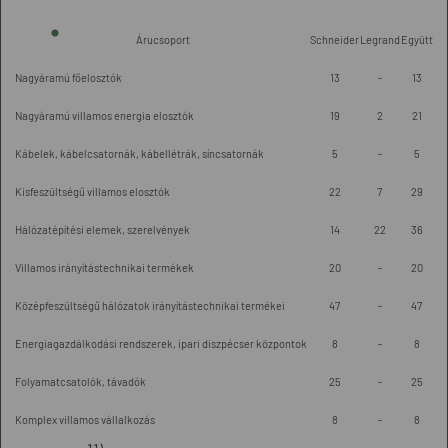
Árucsoport
Schneider
Legrand
Együtt
Nagyáramú főelosztók
13
-
13
Nagyáramú villamos energia elosztók
19
2
21
Kábelek, kábelcsatornák, kábellétrák, síncsatornák
5
-
5
Kisfeszültségű villamos elosztók
22
7
29
Hálózatépítési elemek, szerelvények
14
22
36
Villamos irányítástechnikai termékek
20
-
20
Középfeszültségű hálózatok irányítástechnikai termékei
47
-
47
Energiagazdálkodási rendszerek, ipari diszpécser központok
8
-
8
Folyamatcsatolók, távadók
25
-
25
Komplex villamos vállalkozás
8
-
8