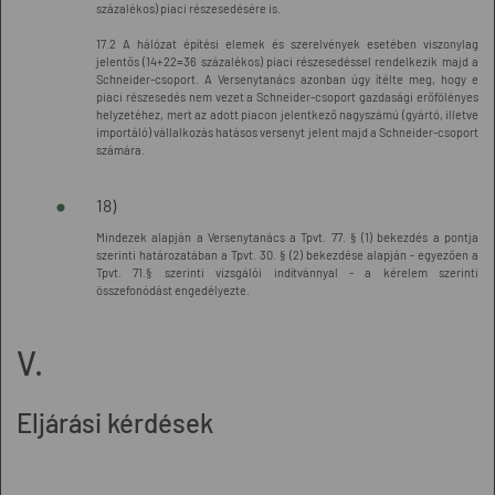
százalékos) piaci részesedésére is.
17.2 A hálózat építési elemek és szerelvények esetében viszonylag
jelentős (14+22=36 százalékos) piaci részesedéssel rendelkezik majd a
Schneider-csoport. A Versenytanács azonban úgy ítélte meg, hogy e
piaci részesedés nem vezet a Schneider-csoport gazdasági erőfölényes
helyzetéhez, mert az adott piacon jelentkező nagyszámú (gyártó, illetve
importáló) vállalkozás hatásos versenyt jelent majd a Schneider-csoport
számára.
18)
Mindezek alapján a Versenytanács a Tpvt. 77. § (1) bekezdés a pontja
szerinti határozatában a Tpvt. 30. § (2) bekezdése alapján - egyezően a
Tpvt. 71.§ szerinti vizsgálói indítvánnyal - a kérelem szerinti
összefonódást engedélyezte.
V.
Eljárási kérdések