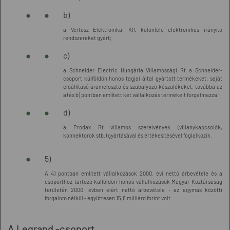
b)
a Vertesz Elektronikai Kft különféle elektronikus irányító
rendszereket gyárt;
c)
a Schneider Electric Hungária Villamossági Rt a Schneider-
csoport külföldön honos tagjai által gyártott termékeket, saját
előállítású áramelosztó és szabályozó készülékeket, továbbá az
a) és b) pontban említett két vállalkozás termékeit forgalmazza;
d)
a Prodax Rt villamos szerelvények (villanykapcsolók,
konnektorok stb.) gyártásával és értékesítésével foglalkozik.
5)
A 4) pontban említett vállalkozások 2000. évi nettó árbevétele és a
csoporthoz tartozó külföldön honos vállalkozások Magyar Köztársaság
területén 2000. évben elért nettó árbevétele - az egymás közötti
forgalom nélkül - együttesen 15,8 milliárd forint volt.
A Legrand -csoport