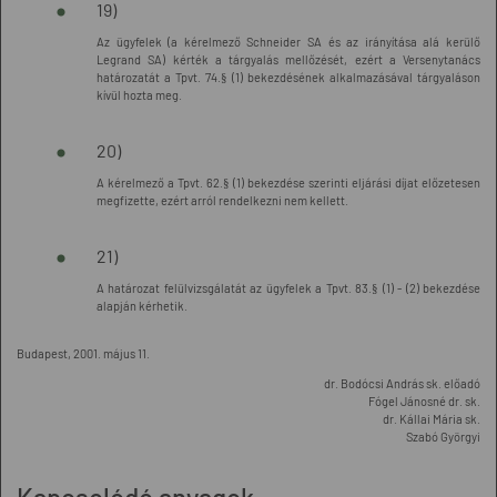
19)
Az ügyfelek (a kérelmező Schneider SA és az irányítása alá kerülő
Legrand SA) kérték a tárgyalás mellőzését, ezért a Versenytanács
határozatát a Tpvt. 74.§ (1) bekezdésének alkalmazásával tárgyaláson
kívül hozta meg.
20)
A kérelmező a Tpvt. 62.§ (1) bekezdése szerinti eljárási díjat előzetesen
megfizette, ezért arról rendelkezni nem kellett.
21)
A határozat felülvizsgálatát az ügyfelek a Tpvt. 83.§ (1) - (2) bekezdése
alapján kérhetik.
Budapest, 2001. május 11.
dr. Bodócsi András sk. előadó
Fógel Jánosné dr. sk.
dr. Kállai Mária sk.
Szabó Györgyi