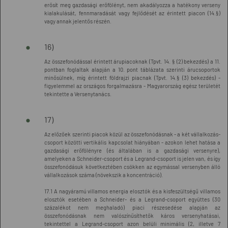
erősít meg gazdasági erőfölényt, nem akadályozza a hatékony verseny
kialakulását, fennmaradását vagy fejlődését az érintett piacon (14.§)
vagy annak jelentős részén.
16)
Az összefonódással érintett árupiacoknak (Tpvt. 14. § (2) bekezdés) a 11.
pontban foglaltak alapján a 10. pont táblázata szerinti árucsoportok
minősülnek, míg érintett földrajzi piacnak (Tpvt. 14.§ (3) bekezdés) -
figyelemmel az országos forgalmazásra - Magyarország egész területét
tekintette a Versenytanács.
17)
Az előzőek szerinti piacok közül az összefonódásnak - a két vállalkozás-
csoport közötti vertikális kapcsolat hiányában - azokon lehet hatása a
gazdasági erőfölényre (és általában is a gazdasági versenyre),
amelyeken a Schneider-csoport és a Legrand-csoport is jelen van, és így
összefonódásuk következtében csökken az egymással versenyben álló
vállalkozások száma (növekszik a koncentráció).
17.1 A nagyáramú villamos energia elosztók és a kisfeszültségű villamos
elosztók esetében a Schneider- és a Legrand-csoport együttes (30
százalékot nem meghaladó) piaci részesedése alapján az
összefonódásnak nem valószínűsíthetők káros versenyhatásai,
tekintettel a Legrand-csoport azon belüli minimális (2, illetve 7