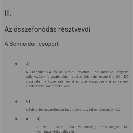
II.
Az összefonódás résztvevői
A Schneider-csoport
3)
A Schneider SA és az általa közvetlenül és közvetve irányított
vállalkozások (a továbbiakban együtt: Schneider-csoport) a világ 130
országában - közte valamennyi európai országban - jelen vannak
elektrotechnikai termékeikkel.
4)
A Schneider-csoporthoz tartozó magyarországi vállalkozások közül
a)
a Merlin Gerin Zala Villamossági Készülékgyár Kft
kismegszakítókat állit elő;