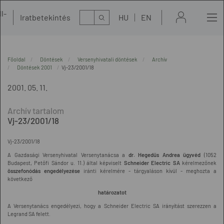
l-
Kereső
Iratbetekintés
HU
EN
t
Főoldal
Döntések
Versenyhivatali döntések
Archív
Döntések 2001
Vj-23/2001/18
2001. 05. 11.
Vj-23/2001/18
Vj-23/2001/18
A Gazdasági Versenyhivatal Versenytanácsa a
dr. Hegedűs Andrea ügyvéd
(1052
Budapest, Petőfi Sándor u. 11.) által képviselt
Schneider Electric SA
kérelmezőnek
összefonódás engedélyezése
iránti kérelmére - tárgyaláson kívül - meghozta a
következő
határozatot
A Versenytanács engedélyezi, hogy a Schneider Electric SA irányítást szerezzen a
Legrand SA felett.