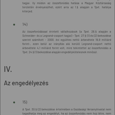
tagjai. Ily módon az összefonódás hatása a Magyar Köztársaság
területén érvényesülhet, ezért arra az 1.§ alapján a Tpvt. hatálya
kiterjed.
14)
Az összefonódással érintett vállalkozások (a Tpvt. 26.§ alapján a
Schneider- és a Legrand-csoport tagjai) - Tpvt. 27.§ (1) és (2) bekezdése
szerint számított - 2000. évi együttes nettó árbevétele 19,9 milliárd
forint-, ezen belül az irányítás alá kerülő Legrand-csoport nettó
árbevétele 4,1 milliárd forint volt, mire tekintettel az összefonódás a
Tpvt. 24.§ (1) bekezdése alapján engedélykötelesnek minősül.
IV.
Az engedélyezés
15)
A Tpvt. 30.§ (2) bekezdése értelmében a Gazdasági Versenyhivatal nem
tagadhatja meg az engedélyt, ha az összefonódás nem hoz létre, nem