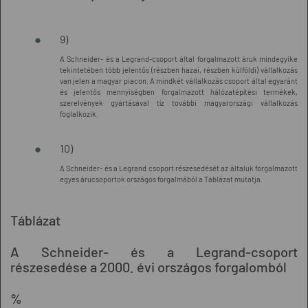
9)
A Schneider- és a Legrand-csoport által forgalmazott áruk mindegyike
tekintetében több jelentős (részben hazai, részben külföldi) vállalkozás
van jelen a magyar piacon. A mindkét vállalkozás csoport által egyaránt
és jelentős mennyiségben forgalmazott hálózatépítési termékek,
szerelvények gyártásával tíz további magyarországi vállalkozás
foglalkozik.
10)
A Schneider- és a Legrand csoport részesedését az általuk forgalmazott
egyes árucsoportok országos forgalmából a Táblázat mutatja.
Táblázat
A Schneider- és a Legrand-csoport
részesedése a 2000. évi országos forgalomból
%