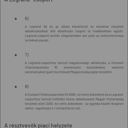
6)
A Legrand SA és az általa közvetlenül és közvetve irányított
vállalkozásokból álló vállalkozás csoport (a továbbiakban együtt:
Legrand-csoport) szintén világméretben van jelen az elektrotechnikai
termékek piacán.
7)
A Legrand-csoporthoz tartozó magyarországi vállalkozás, a Kontavill
Villamosszerelési Rt áramelosztó készülékeket, valamint
szerelvényeket gyárt és értékesít Magyarország egész területén.
8)
A Kontavill Villamosszerelési Rt 2000. évi nettó árbevétele és a Legrand-
csoporthoz tartozó külföldön honos vállalkozások Magyar Köztársaság
területén elért 2000. évi nettó árbevétele - az egymás közötti forgalom
nélkül - együttesen 4,1 milliárd forint volt.
A résztvevők piaci helyzete