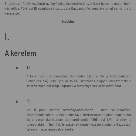
E határozat felülvizsgálatát az ügyfelek a kézbesítéstől számított harminc napon belül
kérhetik a Fővárosi Bírósághoz címzett, de a Gazdasági Versenyhivatalnál benyújtható
keresettel.
Indoklás
I.
A kérelem
1)
A kérelmező franciaországi Schneider Electric SA (a továbbiakban:
Schneider SA) 2001. január 15-én, szerződés alapján megszerezte a
szintén franciaországi Legrand SA részvényeinek száz százalékát.
2)
Az 1) pont szerint részvényvásárláshoz - mint vállalkozások
összefonódásához - a Schneider SA a tisztességtelen piaci magatartás
és a versenykorlátozás tilalmáról szóló 1996. évi LVII. törvény (a
továbbiakban: Tpvt.) VI. fejezetének rendelkezései alapján a Gazdasági
Versenyhivatal engedélyét kérte.