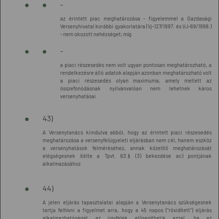
-
az érintett piac meghatározása - figyelemmel a Gazdasági
Versenyhivatal korábbi gyakorlatára (Vj-127/1997. és VJ-69/1998.)
- nem okozott nehézséget; míg
-
a piaci részesedés nem volt ugyan pontosan meghatározható, a
rendelkezésre álló adatok alapján azonban meghatározható volt
a piaci részesedés olyan maximuma, amely mellett az
összefonódásnak nyilvánvalóan nem lehetnek káros
versenyhatásai.
43)
A Versenytanács kiindulva abból, hogy az érintett piaci részesedés
meghatározása a versenyfelügyeleti eljárásban nem cél, hanem eszköz
a versenyhatások felméréséhez, annak közelítő meghatározását
elégségesnek ítélte a Tpvt. 63.§ (3) bekezdése ac) pontjának
alkalmazásához.
44)
A jelen eljárás tapasztalatai alapján a Versenytanács szükségesnek
tartja felhívni a figyelmet arra, hogy a 45 napos ("rövidített") eljárás
alkalmazhatóságát az ügyfelek elősegíthetik azzal, ha az