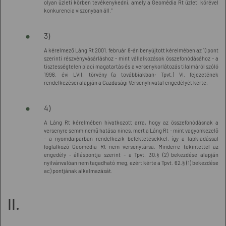
olyan üzleti körben tevékenykedni, amely a Geomédia Rt üzleti körével
konkurencia viszonyban áll."
3)
A kérelmező Láng Rt 2001. február 8-án benyújtott kérelmében az 1) pont
szerinti részvényvásárláshoz - mint vállalkozások összefonódásához - a
tisztességtelen piaci magatartás és a versenykorlátozás tilalmáról szóló
1996. évi LVII. törvény (a továbbiakban: Tpvt.) VI. fejezetének
rendelkezései alapján a Gazdasági Versenyhivatal engedélyét kérte.
4)
A Láng Rt kérelmében hivatkozott arra, hogy az összefonódásnak a
versenyre semminemű hatása nincs, mert a Láng Rt - mint vagyonkezelő
- a nyomdaiparban rendelkezik befektetésekkel, így a lapkiadással
foglalkozó Geomédia Rt nem versenytársa. Minderre tekintettel az
engedély - álláspontja szerint - a Tpvt. 30.§ (2) bekezdése alapján
nyilvánvalóan nem tagadható meg, ezért kérte a Tpvt. 62.§ (1) bekezdése
ac) pontjának alkalmazását.
II.