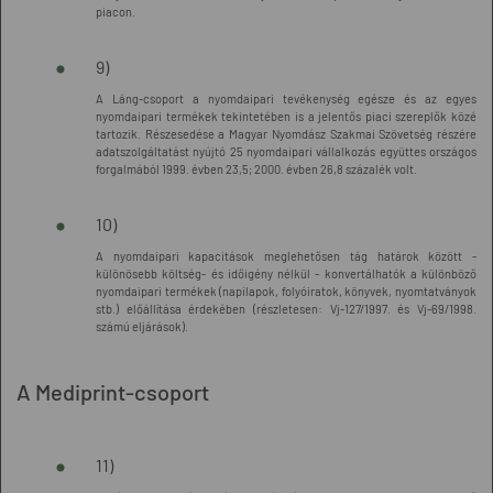
piacon.
9)
A Láng-csoport a nyomdaipari tevékenység egésze és az egyes
nyomdaipari termékek tekintetében is a jelentős piaci szereplők közé
tartozik. Részesedése a Magyar Nyomdász Szakmai Szövetség részére
adatszolgáltatást nyújtó 25 nyomdaipari vállalkozás együttes országos
forgalmából 1999. évben 23,5; 2000. évben 26,8 százalék volt.
10)
A nyomdaipari kapacitások meglehetősen tág határok között -
különösebb költség- és időigény nélkül - konvertálhatók a különböző
nyomdaipari termékek (napilapok, folyóiratok, könyvek, nyomtatványok
stb.) előállítása érdekében (részletesen: Vj-127/1997. és Vj-69/1998.
számú eljárások).
A Mediprint-csoport
11)