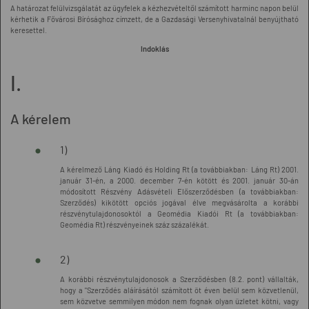
A határozat felülvizsgálatát az ügyfelek a kézhezvételtől számított harminc napon belül
kérhetik a Fővárosi Bírósághoz címzett, de a Gazdasági Versenyhivatalnál benyújtható
keresettel.
Indoklás
I.
A kérelem
1)
A kérelmező Láng Kiadó és Holding Rt (a továbbiakban: Láng Rt) 2001.
január 31-én, a 2000. december 7-én kötött és 2001. január 30-án
módosított Részvény Adásvételi Előszerződésben (a továbbiakban:
Szerződés) kikötött opciós jogával élve megvásárolta a korábbi
részvénytulajdonosoktól a Geomédia Kiadói Rt (a továbbiakban:
Geomédia Rt) részvényeinek száz százalékát.
2)
A korábbi részvénytulajdonosok a Szerződésben (8.2. pont) vállalták,
hogy a "Szerződés aláírásától számított öt éven belül sem közvetlenül,
sem közvetve semmilyen módon nem fognak olyan üzletet kötni, vagy