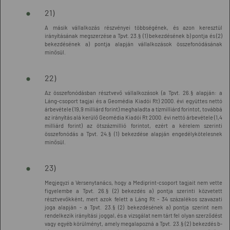
21)
A másik vállalkozás részvényei többségének, és azon keresztül
irányításának megszerzése a Tpvt. 23.§ (1) bekezdésének b) pontja és (2)
bekezdésének a) pontja alapján vállalkozások összefonódásának
minősül.
22)
Az összefonódásban résztvevő vállalkozások (a Tpvt. 26.§ alapján: a
Láng-csoport tagjai és a Geomédia Kiadói Rt) 2000. évi együttes nettó
árbevétele (19,9 milliárd forint) meghaladta a tízmilliárd forintot, továbbá
az irányítás alá kerülő Geomédia Kiadói Rt 2000. évi nettó árbevétele (1,4
milliárd forint) az ötszázmillió forintot, ezért a kérelem szerinti
összefonódás a Tpvt. 24.§ (1) bekezdése alapján engedélykötelesnek
minősül.
23)
Megjegyzi a Versenytanács, hogy a Mediprint-csoport tagjait nem vette
figyelembe a Tpvt. 26.§ (2) bekezdés a) pontja szerinti közvetett
résztvevőkként, mert azok felett a Láng Rt - 34 százalékos szavazati
joga alapján - a Tpvt. 23.§ (2) bekezdésének a) pontja szerint nem
rendelkezik irányítási joggal, és a vizsgálat nem tárt fel olyan szerződést
vagy egyéb körülményt, amely megalapozná a Tpvt. 23.§ (2) bekezdés b-