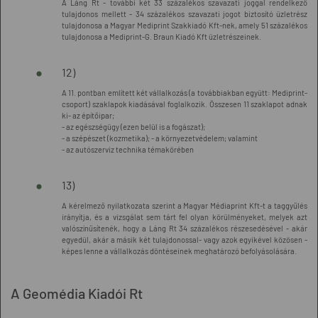
A Láng Rt - további két 33 százalékos szavazati joggal rendelkező
tulajdonos mellett - 34 százalékos szavazati jogot biztosító üzletrész
tulajdonosa a Magyar Mediprint Szakkiadó Kft-nek, amely 51 százalékos
tulajdonosa a Mediprint-G. Braun Kiadó Kft üzletrészeinek.
12)
A 11. pontban említett két vállalkozás (a továbbiakban együtt: Mediprint-
csoport) szaklapok kiadásával foglalkozik. Összesen 11 szaklapot adnak
ki- az építőipar;
- az egészségügy (ezen belül is a fogászat);
- a szépészet (kozmetika); - a környezetvédelem; valamint
- az autószerviz technika témakörében
13)
A kérelmező nyilatkozata szerint a Magyar Médiaprint Kft-t a taggyűlés
irányítja, és a vizsgálat sem tárt fel olyan körülményeket, melyek azt
valószínűsítenék, hogy a Láng Rt 34 százalékos részesedésével - akár
egyedül, akár a másik két tulajdonossal- vagy azok egyikével közösen -
képes lenne a vállalkozás döntéseinek meghatározó befolyásolására.
A Geomédia Kiadói Rt