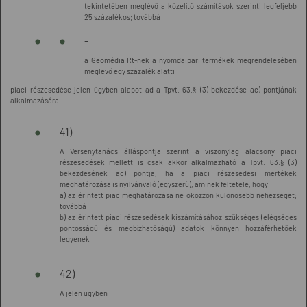
tekintetében meglévő a közelítő számítások szerinti legfeljebb
25 százalékos; továbbá
-
a Geomédia Rt-nek a nyomdaipari termékek megrendelésében
meglevő egy százalék alatti
piaci részesedése jelen ügyben alapot ad a Tpvt. 63.§ (3) bekezdése ac) pontjának
alkalmazására.
41)
A Versenytanács álláspontja szerint a viszonylag alacsony piaci
részesedések mellett is csak akkor alkalmazható a Tpvt. 63.§ (3)
bekezdésének ac) pontja, ha a piaci részesedési mértékek
meghatározása is nyilvánvaló (egyszerű), aminek feltétele, hogy:
a) az érintett piac meghatározása ne okozzon különösebb nehézséget;
továbbá
b) az érintett piaci részesedések kiszámításához szükséges (elégséges
pontosságú és megbízhatóságú) adatok könnyen hozzáférhetőek
legyenek
42)
A jelen ügyben