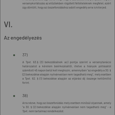
versenykorlátozás az előzőekben rögzített feltételeknek megfelel, ezért
úgy döntött, hogy az összefonódáshoz adott engedély arra is kiterjed.
VI.
Az engedélyezés
37)
A Tpvt. 63.§ (3) bekezdésének ac) pontja szerint a versenytanácsi
határozatot a kérelem beérkezésétől, illetve a hiányok pótlásától
számított 45 napon belül kell meghozni, amennyiben "az engedély a 30. §
(2) bekezdése alapján nyilvánvalóan nem tagadható meg", mely esetben
a Tpvt. 62. § (1) bekezdése alapján az eljárási díj összege kettőmillió
forint.
38)
Arra nézve, hogy az összefonódás mely esetben minősül olyannak, amely
"a 30. § (2) bekezdése alapján nyilvánvalóan nem tagadható meg" - a
Tpvt. nem tartalmaz rendelkezést.