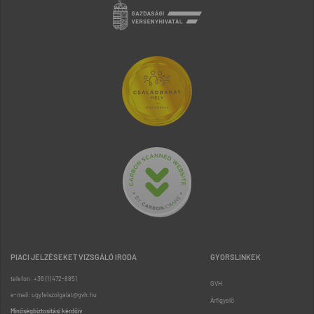
PIACI JELZÉSEKET VIZSGÁLÓ IRODA
GYORSLINKEK
telefon: +36 (1) 472-8851
GVH
e-mail: ugyfelszolgalat@gvh.hu
Árfigyelő
Minőségbiztosítási kérdőív