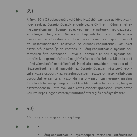
39)
A Tpvt. 30.§ (2) bekezdésére való hivatkozásból azonban az következik,
hogy azok az összefonódások engedélyezhetők ilyen módon, amelyek
nyilvánvalóan nem hoznak létre, vagy nem erősítenek meg gazdasági
erőfölényes helyzetet. Vertikális kapcsolatban álló vállalkozás-
csoportok összefonódása esetében a Versenytanács álláspontja szerint
az összefonódásban résztvevő vállalkozás-csoportoknak az őket
összekötő piacon (jelen esetben: a Láng-csoportnak a nyomdaipari
termékek értékesítésében, illetve a Geomédia Rt-nek a nyomdaipari
termékek megrendelésében) meglévő részesedése lehet a kiinduló pont
a "nyilvánvalóság" megítélésénél. Minél alacsonyabbak ugyanis a piaci
részesedések, annál nagyobb az összefonódásban résztvevő egyik
vállalkozás csoport - az összefonódásban résztvevő másik vállalkozás
csoporttal versenytársi viszonyban álló - piaci partnereinek máshoz
fordulási lehetősége, vagyis annál kisebb annak valószínűsége, hogy az
összefonódással létrejövő vállalkozás-csoport gazdasági erőfölénybe
kerülve képes legyen versenyt korlátozó stratégiák érvényesítésére.
40)
A Versenytanács úgy ítélte meg, hogy
-
a Láng-csoportnak a nyomdaipari termékek értékesítése