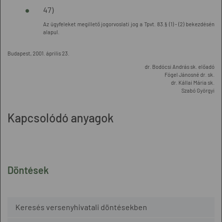
47)
Az ügyfeleket megillető jogorvoslati jog a Tpvt. 83.§ (1) - (2) bekezdésén
alapul.
Budapest, 2001. április 23.
dr. Bodócsi András sk. előadó
Fógel Jánosné dr. sk.
dr. Kállai Mária sk.
Szabó Györgyi
Kapcsolódó anyagok
Döntések
Keresés versenyhivatali döntésekben