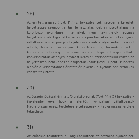
29)
Az érintett árupiac (Tpvt. 14.§ (2) bekezdés) tekintetében a keresleti
helyettesítés szempontjai (ár, felhasználási cél, minőség) alapján a
különböző nyomdaipari termékek nem tekinthetők egymás
helyettesítőinek. Ugyanakkor a nyomdaipari termékek között - a gyártó
vállalkozások szempontjából - jelentős a kínálati helyettesítés. Ez abból
adódik, hogy a nyomdaipari kapacitások tág határok között -
különösebb nehézség illetve időigény és pótlólagos költségek nélkül -
konvertálhatók az egyes, egymást keresleti szempontokból ésszerűen
helyettesíteni nem képes árucsoportok között (lásd 10. pont). Mindezek
alapján a Versenytanács érintett árupiacnak a nyomdaipari termékek
egészét tekintette.
30)
Az összefonódással érintett földrajzi piacnak (Tpvt. 14.§ (3) bekezdés) -
figyelembe véve, hogy a jelentős nyomdaipari vállalkozások
Magyarország egész területére értékesítenek - Magyarország területe
tekinthető.
31)
Az előzőkre tekintettel a Láng-csoportnak az országos nyomdaipari