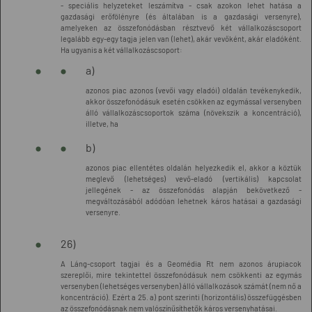
- speciális helyzeteket leszámítva - csak azokon lehet hatása a
gazdasági erőfölényre (és általában is a gazdasági versenyre),
amelyeken az összefonódásban résztvevő két vállalkozáscsoport
legalább egy-egy tagja jelen van (lehet), akár vevőként, akár eladóként.
Ha ugyanis a két vállalkozáscsoport:
a)
azonos piac azonos (vevői vagy eladói) oldalán tevékenykedik,
akkor összefonódásuk esetén csökken az egymással versenyben
álló vállalkozáscsoportok száma (növekszik a koncentráció),
illetve, ha
b)
azonos piac ellentétes oldalán helyezkedik el, akkor a köztük
meglevő (lehetséges) vevő-eladó (vertikális) kapcsolat
jellegének - az összefonódás alapján bekövetkező -
megváltozásából adódóan lehetnek káros hatásai a gazdasági
versenyre.
26)
A Láng-csoport tagjai és a Geomédia Rt nem azonos árupiacok
szereplői, mire tekintettel összefonódásuk nem csökkenti az egymás
versenyben (lehetséges versenyben) álló vállalkozások számát (nem nő a
koncentráció). Ezért a 25. a) pont szerinti (horizontális) összefüggésben
az összefonódásnak nem valószínűsíthetők káros versenyhatásai.