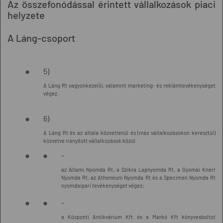
Az összefonódással érintett vállalkozások piaci
helyzete
A Láng-csoport
5)
A Láng Rt vagyonkezelői, valamint marketing- és reklámtevékenységet
végez.
6)
A Láng Rt és az általa közvetlenül és (más vállalkozásokon keresztül)
közvetve irányított vállalkozások közül
-
az Állami Nyomda Rt, a Szikra Lapnyomda Rt, a Gyomai Knerr
Nyomda Rt, az Atheneum Nyomda Rt és a Specimen Nyomda Rt
nyomdaipari tevékenységet végez;
-
a Központi Antikvárium Kft és a Markó Kft könyvesboltot