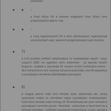
üzemeltet;
-
a Pesti Műsor Kft a hetente megjelenő Pesti Műsor című
programajánlót adja ki, míg
-
a Láng Ingatlankezelő Kft a fenti vállalkozások ingatlanainak
üzemeltetését végzi, valamint szolgáltatásokat nyújt részükre.
7)
A 5-6) pontban említett vállalkozások (a továbbiakban együtt: Láng-
csoport) 2000. évi együttes nettó árbevétele - az egymás közötti
forgalom, továbbá a Geomédia Rt részére történt értékesítés nélkül -
18,5 milliárd forint volt, melynek túlnyomórésze (több, mint 95 százaléka)
a nyomdaipari termékek előállításából származott.
8)
A magyar piacon több mint kétszáz olyan vállalkozás van, amely
valamilyen módon és mértékben végez nyomdaipari tevékenységet.
Ezek közül azonban csak mintegy 25-30 vállalkozás van jelen tartósan a
nyomdaipari termelés piacán. Mellettük - elsősorban a folyóiratok és a
könyvek esetében - külföldön nyomtatott (import) áruk is jelen vannak a