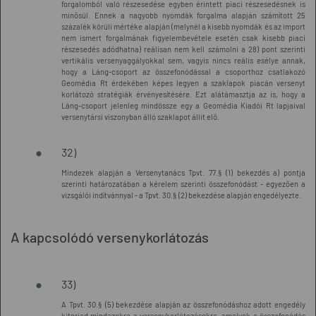
forgalomból való részesedése egyben érintett piaci részesedésnek is
minősül. Ennek a nagyobb nyomdák forgalma alapján számított 25
százalék körüli mértéke alapján (melynél a kisebb nyomdák és az import
nem ismert forgalmának figyelembevétele esetén csak kisebb piaci
részesedés adódhatna) reálisan nem kell számolni a 28) pont szerinti
vertikális versenyaggályokkal sem, vagyis nincs reális esélye annak,
hogy a Láng-csoport az összefonódással a csoporthoz csatlakozó
Geomédia Rt érdekében képes legyen a szaklapok piacán versenyt
korlátozó stratégiák érvényesítésére. Ezt alátámasztja az is, hogy a
Láng-csoport jelenleg mindössze egy a Geomédia Kiadói Rt lapjaival
versenytársi viszonyban álló szaklapot állit elő.
32)
Mindezek alapján a Versenytanács Tpvt. 77.§ (1) bekezdés a) pontja
szerinti határozatában a kérelem szerinti összefonódást - egyezően a
vizsgálói indítvánnyal - a Tpvt. 30.§ (2) bekezdése alapján engedélyezte.
A kapcsolódó versenykorlátozás
33)
A Tpvt. 30.§ (5) bekezdése alapján az összefonódáshoz adott engedély
kiterjed mindazokra a versenykorlátozásokra, amelyek a összefonódás