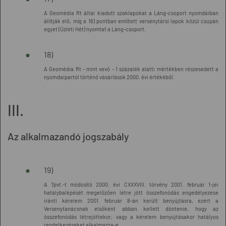
A Geomédia Rt által kiadott szaklapokat a Láng-csoport nyomdáiban
állítják elő, míg a 16) pontban említett versenytársi lapok közül csupán
egyet (Üzleti Hét) nyomtat a Láng-csoport.
18)
A Geomédia Rt - mint vevő - 1 százalék alatti mértékben részesedett a
nyomdaipartól történő vásárlások 2000. évi értékéből.
III.
Az alkalmazandó jogszabály
19)
A Tpvt.-t módosító 2000. évi CXXXVIII. törvény 2001. február 1-jei
hatálybalépését megelőzően létre jött összefonódás engedélyezése
iránti kérelem 2001. február 8-án került benyújtásra, ezért a
Versenytanácsnak elsőként abban kellett döntenie, hogy az
összefonódás létrejöttekor, vagy a kérelem benyújtásakor hatályos
rendelkezéseket alkalmazza-e.