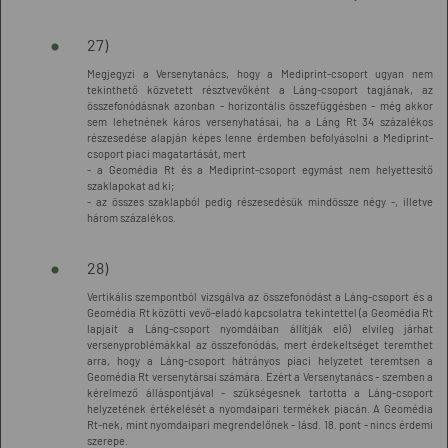
27)
Megjegyzi a Versenytanács, hogy a Mediprint-csoport ugyan nem
tekinthető közvetett résztvevőként a Láng-csoport tagjának, az
összefonódásnak azonban - horizontális összefüggésben - még akkor
sem lehetnének káros versenyhatásai, ha a Láng Rt 34 százalékos
részesedése alapján képes lenne érdemben befolyásolni a Mediprint-
csoport piaci magatartását, mert
- a Geomédia Rt és a Mediprint-csoport egymást nem helyettesítő
szaklapokat ad ki;
- az összes szaklapból pedig részesedésük mindössze négy -, illetve
három százalékos.
28)
Vertikális szempontból vizsgálva az összefonódást a Láng-csoport és a
Geomédia Rt közötti vevő-eladó kapcsolatra tekintettel (a Geomédia Rt
lapjait a Láng-csoport nyomdáiban állítják elő) elvileg járhat
versenyproblémákkal az összefonódás, mert érdekeltséget teremthet
arra, hogy a Láng-csoport hátrányos piaci helyzetet teremtsen a
Geomédia Rt versenytársai számára. Ezért a Versenytanács - szemben a
kérelmező álláspontjával - szükségesnek tartotta a Láng-csoport
helyzetének értékelését a nyomdaipari termékek piacán. A Geomédia
Rt-nek, mint nyomdaipari megrendelőnek - lásd. 18. pont - nincs érdemi
szerepe.