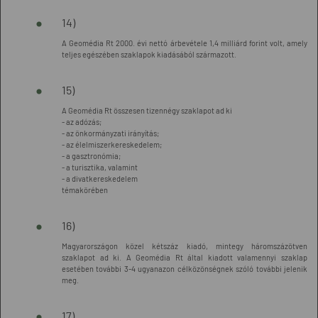
14)
A Geomédia Rt 2000. évi nettó árbevétele 1,4 milliárd forint volt, amely
teljes egészében szaklapok kiadásából származott.
15)
A Geomédia Rt összesen tizennégy szaklapot ad ki
- az adózás;
- az önkormányzati irányítás;
- az élelmiszerkereskedelem;
- a gasztronómia;
- a turisztika, valamint
- a divatkereskedelem
témakörében
16)
Magyarországon közel kétszáz kiadó, mintegy háromszázötven
szaklapot ad ki. A Geomédia Rt által kiadott valamennyi szaklap
esetében további 3-4 ugyanazon célközönségnek szóló további jelenik
meg.
17)