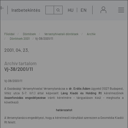
l-
Kereső
Iratbetekintés
HU
EN
t
Főoldal
Döntések
Versenyhivatali döntések
Archív
Döntések 2001
Vj-38/2001/11
2001. 04. 23.
Vj-38/2001/11
Vj-38/2001/11
A Gazdasági Versenyhivatal Versenytanácsa a
dr. Erdős Ádám
ügyvéd (1027 Budapest,
Vitéz utca 5-7. II/1.) által képviselt
Láng Kiadó és Holding Rt
kérelmezőnek
összefonódás engedélyezése
iránti kérelmére - tárgyaláson kívül - meghozta a
következő
határozatot
A Versenytanács engedélyezi, hogy a kérelmező irányítást szerezzen a Geomédia Kiadói
Rt felett.