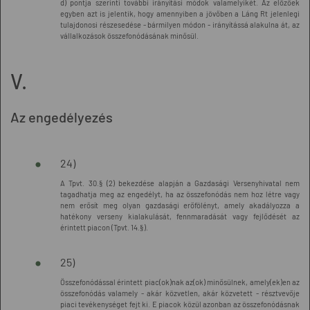
d) pontja szerinti további irányítási módok valamelyikét. Az előzőek
egyben azt is jelentik, hogy amennyiben a jövőben a Láng Rt jelenlegi
tulajdonosi részesedése - bármilyen módon - irányítássá alakulna át, az
vállalkozások összefonódásának minősül.
V.
Az engedélyezés
24)
A Tpvt. 30.§ (2) bekezdése alapján a Gazdasági Versenyhivatal nem
tagadhatja meg az engedélyt, ha az összefonódás nem hoz létre vagy
nem erősít meg olyan gazdasági erőfölényt, amely akadályozza a
hatékony verseny kialakulását, fennmaradását vagy fejlődését az
érintett piacon (Tpvt. 14.§).
25)
Összefonódással érintett piac(ok)nak az(ok) minősülnek, amely(ek)en az
összefonódás valamely - akár közvetlen, akár közvetett - résztvevője
piaci tevékenységet fejt ki. E piacok közül azonban az összefonódásnak