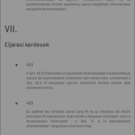
összefonódással érintett valamennyi piacra megbízható információkat
szolgáltatnak kérelmükben.
VII.
Eljárási kérdések
45)
A Tpvt. 63.§ (3) bekezdés ac) pontjának alkalmazásából következőleg az
eljárási díj megfizetéséről rendelkezni nem kellett mert, a kérelmező a
Tpvt. 62.§ (1) bekezdése szerinti kettőmillió forintos eljárási díjat
előzetesen lerótta.
46)
Az ügyfelek (az irányítást szerző Láng Rt és az irányítása alá kerülő
Geomédia Rt) képviselőjük útján kérték a tárgyalás mellőzését, ezért a
Versenytanács határozatát - a Tpvt. 74. § (1) bekezdésének
alkalmazásával - tárgyaláson kívül hozta meg.