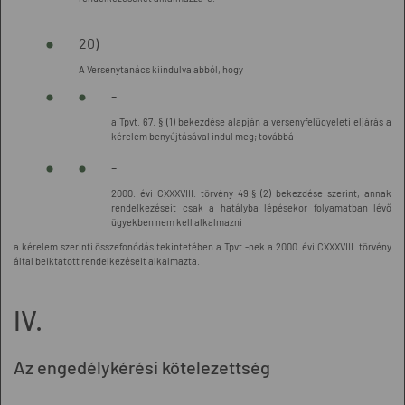
20)
A Versenytanács kiindulva abból, hogy
-
a Tpvt. 67. § (1) bekezdése alapján a versenyfelügyeleti eljárás a
kérelem benyújtásával indul meg; továbbá
-
2000. évi CXXXVIII. törvény 49.§ (2) bekezdése szerint, annak
rendelkezéseit csak a hatályba lépésekor folyamatban lévő
ügyekben nem kell alkalmazni
a kérelem szerinti összefonódás tekintetében a Tpvt.-nek a 2000. évi CXXXVIII. törvény
által beiktatott rendelkezéseit alkalmazta.
IV.
Az engedélykérési kötelezettség