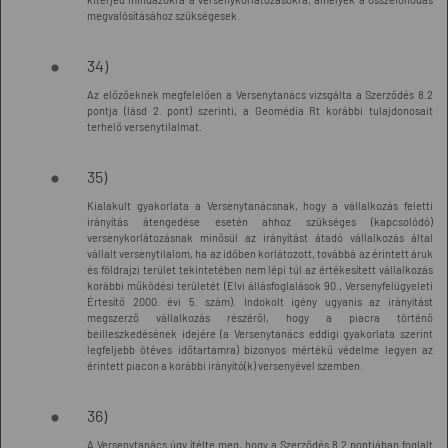
megvalósításához szükségesek.
34)
Az előzőeknek megfelelően a Versenytanács vizsgálta a Szerződés 8.2
pontja (lásd 2. pont) szerinti, a Geomédia Rt korábbi tulajdonosait
terhelő versenytilalmat.
35)
Kialakult gyakorlata a Versenytanácsnak, hogy a vállalkozás feletti
irányítás átengedése esetén ahhoz szükséges (kapcsolódó)
versenykorlátozásnak minősül az irányítást átadó vállalkozás által
vállalt versenytilalom, ha az időben korlátozott, továbbá az érintett áruk
és földrajzi terület tekintetében nem lépi túl az értékesített vállalkozás
korábbi működési területét (Elvi állásfoglalások 90., Versenyfelügyeleti
Értesítő 2000. évi 5. szám). Indokolt igény ugyanis az irányítást
megszerző vállalkozás részéről, hogy a piacra történő
beilleszkedésének idejére (a Versenytanács eddigi gyakorlata szerint
legfeljebb ötéves időtartamra) bizonyos mértékű védelme legyen az
érintett piacon a korábbi irányító(k) versenyével szemben.
36)
A Versenytanács úgy ítélte meg, hogy a Szerződés 8.2 pontjában foglalt