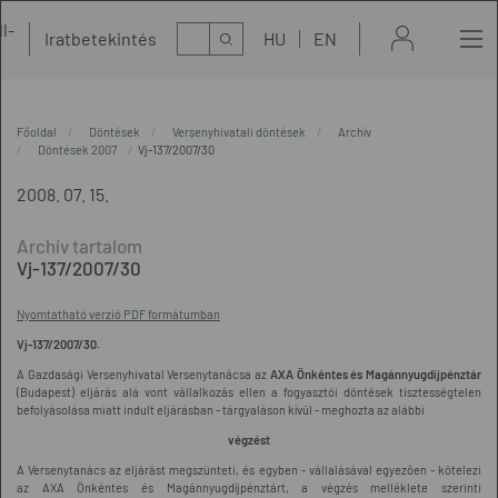
l-
Kereső
Iratbetekintés
HU
EN
t
Főoldal
Döntések
Versenyhivatali döntések
Archív
Döntések 2007
Vj-137/2007/30
2008. 07. 15.
Vj-137/2007/30
Nyomtatható verzió PDF formátumban
Vj-137/2007/30.
A Gazdasági Versenyhivatal Versenytanácsa az
AXA Önkéntes és Magánnyugdíjpénztár
(Budapest) eljárás alá vont vállalkozás ellen a fogyasztói döntések tisztességtelen
befolyásolása miatt indult eljárásban - tárgyaláson kívül - meghozta az alábbi
végzést
A Versenytanács az eljárást megszünteti, és egyben - vállalásával egyezően - kötelezi
az AXA Önkéntes és Magánnyugdíjpénztárt, a végzés melléklete szerinti