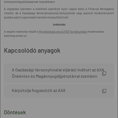
kötelezettségvállalásainak teljesítésére.
A végzéssel szemben a közléstől számított nyolc napon belül a Fővárosi Bírósághoz
címzett, de a Gazdasági Versenyhivatalnál benyújtandó vagy ajánlott küldeményként
postára adott jogorvoslati kérelem terjeszthető elő.
Indokolás
A végzés indokolás részét a
Nyomtatható verzió PDF formátumban
hivatkozásra
kattintva érheti el.
Kapcsolódó anyagok
A Gazdasági Versenyhivatal eljárást indított az AXA
Önkéntes és Magánnyugdíjpénztárral szemben
Kárpótolja fogyasztóit az AXA
Döntések