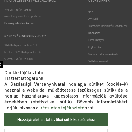
PIACI JELZÉSEKET VIZSGÁLÓ IRODA
GYORSLINKEK
telefon: +36 (1) 472-8851
GVH
e-mail: ugyfelszolgalat@gvh.hu
Árfigyelő
Minőségbiztosítási kérdőív
Visszaélés-bejelentési rendszerek
Kapcsolat
GAZDASÁGI VERSENYHIVATAL
Hirdetmények
1026 Budapest, Riadó u. 5-11.
Sajtószoba
levélcím: 1534 Budapest Pf.: 958
Szakmai felhasználóknak
telefon: +36 (1) 472-8900
Vállalkozásoknak
Fogyasztóknak
Cookie tájékoztató
Podcast
Tisztelt látogatónk!
Oldaltérkép
A Gazdasági Versenyhivatal honlapja sütiket (cookie-k)
használ a weboldal működtetése (szükséges sütik) és a
honlap használatával kapcsolatos információk gyűjtése
érdekében (statisztikai sütik). Bővebb információkért
kérjük, olvassa el
részletes tájékoztató
nkat.
Hozzájárulok a statisztikai sütik kezeléséhez
Impresszum
Adatkezelési tájékoztatók
Akadálymentesítési nyilatkozat
Közadatkereső
Süti beállítások
ÁSZF