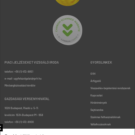
PIACI JELZÉSEKET VIZSGÁLÓ IRODA
GYORSLINKEK
telefon: +36 (1) 472-8851
GVH
e-mail: ugyfelszolgalat@gvh.hu
Árfigyelő
Minőségbiztosítási kérdőív
Visszaélés-bejelentési rendszerek
Kapcsolat
GAZDASÁGI VERSENYHIVATAL
Hirdetmények
1026 Budapest, Riadó u. 5-11.
Sajtószoba
levélcím: 1534 Budapest Pf.: 958
Szakmai felhasználóknak
telefon: +36 (1) 472-8900
Vállalkozásoknak
Fogyasztóknak