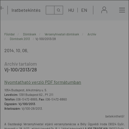
l-
Kereső
Iratbetekintés
HU
EN
t
Főoldal
Döntések
Versenyhivatali döntések
Archív
Döntések 2013
Vj-100/2013/28
2014. 10. 06.
Vj-100/2013/28
Nyomtatható verzió PDF formátumban
1054 Budapest, Alkotmány u. 5.
Levélcím:
1391 Budapest 62., Pf. 211
Telefon:
(06-1) 472-8865,
Fax:
(06-1) 472-8860
Ügyszám:
Vj/100/2013.
Iktatószám:
Vj/100-28/2013.
betekinthető!
A Gazdasági Versenyhivatal eljáró versenytanácsa a Bély Ügyvédi Iroda (9024 Győr,
Hunyadi u. 18. II/12., eljáró ügyvéd Dr. B. L.) által képviselt
LAJOS TRADE Kft.
(9022 Győr,