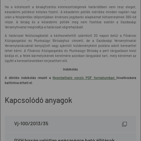
Ha a kötelezett a bírságfizetési kötelezettségének határidőben nem tesz eleget,
késedelmi pótlékot köteles fizetni. A késedelmi pótlék mértéke minden naptári nap
után a felszámítás időpontjában érvényes jegybanki alapkamat kétszeresének 365-öd
része. A bírság és a késedelmi pótlék meg nem fizetése esetén a Gazdasági
Versenyhivatal megindítja a határozat végrehajtását.
A határozat felülvizsgálatát a kézhezvételtől számított 30 napon belül a Fővárosi
Közigazgatási és Munkaügyi Bírósághoz címzett, de a Gazdasági Versenyhivatal
Versenytanácsánál benyújtott vagy ajánlott küldeményként postára adott keresettel
lehet kérni. A Fővárosi Közigazgatási és Munkaügyi Bíróság a pert tárgyaláson kívül
bírálja el, a felek bármelyikének kérelmére azonban tárgyalást tart, mely kérelmet az
ügyfél a keresetlevelében terjesztheti elő.
Indokolás
A döntés indokolás részét a
Nyomtatható verzió PDF formátumban
hivatkozásra
kattintva érheti el.
Kapcsolódó anyagok
Vj-100/2013/35
GVH bírság valótlan egészségre ható állítások