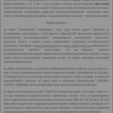
Bajcsy-Zsilinszky u. 59. 2. em. 3.) és a szintén a fentiek szerint képviselt
Lajos László
egyéni vállalkozó (anyja neve; Lakcím:) eljárás alá vontak ellen fogyasztókkal szembeni
tisztességtelen kereskedelmi gyakorlat tilalmánakfeltételezett megsértése miatt
indult versenyfelügyeleti eljárásban – tárgyalás tartását követően – meghozta az alábbi
h a t á r o z a t o t.
Az eljáró versenytanács megállapítja, hogy Lajos László egyéni vállalkozó (a
továbbiakban: Lajos László e.v.) 2010. április 1. napja és 2013. december 6. napja közötti
kereskedelmi kommunikációjában tisztességtelen kereskedelmi gyakorlatot
tanúsított, amikor a „Sweet Dream alvásrendszer” elnevezésű termékismertető
füzetekben, honlapjain a
www.lajostrade.hu
és a
www.sweet-dream.hu
weboldalakon,
rendezvényeken levetített kisfilmekben, roll up plakáton, valamint
termékbemutatókon elhangzott szóbeli tájékoztatásával valótlanul azt állította, hogy a
„Sweet Dream alvásrendszer” elnevezésű termék az emberi egészségre különböző
kedvező hatásokkal bír.
Az eljáró versenytanács a jogsértés megállapítása mellett megtiltja Lajos László e.v.-
nak a törvény rendelkezéseibe ütköző magatartás további folytatását és 25.000.000,-
Ft (húszonötmillió forint) bírság megfizetésére kötelezi, amely összeget a határozat
kézhezvételétől számított 30 napon belül a Gazdasági Versenyhivatal 10032000-
01037557-00000000 számú bírságbevételi számlája javára köteles megfizetni.
Az eljáró versenytanács a LAJOS TRADE Kft. eljárás alá vontat, mint Lajos László e.v.-
val egy vállalkozás-csoportba tartozó vállalkozást nevesíti, mivel a tisztességtelen
piaci magatartás és a versenykorlátozás tilalmáról szóló 1996. évi LVII. törvény 78. § (5)
bekezdése alapján külön végzésben egyetemlegesen kívánja kötelezni a bírság be nem
hajtott részének megfizetésére, amennyiben a bírságot a vállalkozáscsoport jogsértést
megvalósító tagja önként nem fizeti meg, és a végrehajtás sem vezet eredményre.