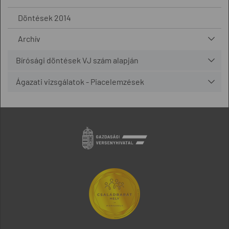
Döntések 2014
Archív
Bírósági döntések VJ szám alapján
Ágazati vizsgálatok - Piacelemzések