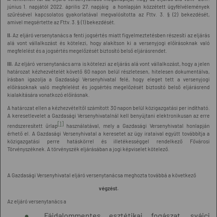
június 1. napjától 2022. április 27. napjáig a honlapján közzétett ügyfélvélemények
szűrésével kapcsolatos gyakorlatával megvalósította az Fttv. 3. § (2) bekezdését,
amivel megsértette az Fttv. 3. § (1) bekezdését.
II.
Az eljáró versenytanács a fenti jogsértés miatt figyelmeztetésben részesíti az eljárás
alá vont vállalkozást és kötelezi, hogy alakítson ki a versenyjogi előírásoknak való
megfelelést és a jogsértés megelőzését biztosító belső eljárásrendet.
III.
Az eljáró versenytanács arra is kötelezi az eljárás alá vont vállalkozást, hogy a jelen
határozat kézhezvételét követő 60 napon belül részletesen, hitelesen dokumentálva,
írásban igazolja a Gazdasági Versenyhivatal felé, hogy eleget tett a versenyjogi
előírásoknak való megfelelést és jogsértés megelőzését biztosító belső eljárásrend
kialakítására vonatkozó előírásnak.
A határozat ellen a kézhezvételtől számított 30 napon belül közigazgatási per indítható.
A keresetlevelet a Gazdasági Versenyhivatalnál kell benyújtani elektronikusan az erre
[1]
rendszeresített űrlap
használatával, mely a Gazdasági Versenyhivatal honlapján
érhető el. A Gazdasági Versenyhivatal a keresetet az ügy irataival együtt továbbítja a
közigazgatási perre hatáskörrel és illetékességgel rendelkező Fővárosi
Törvényszéknek. A törvényszék eljárásában a jogi képviselet kötelező.
A Gazdasági Versenyhivatal eljáró versenytanácsa meghozta továbbá a következő
végzést.
Az eljáró versenytanács a
„Fájdalommentes esztétikai fogászat, svájci