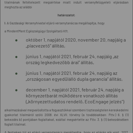
tilalmának feltételezett megsértése miatt indult versenyfelügyeleti eljárásban
meghozta az alábbi
határozatot.
I.
A Gazdasági Versenyhivatal eljáró versenytanácsa megállapítja, hogy
a MindentMent Egészségügyi Szolgáltató Kft.
október 1. napjától 2020. november 20. napjáig a
„piacvezető” állítás,
június 1. napjától 2021. február 24. napjáig „az
ország legkedvezőbb árai” állítás,
június 1. napjától 2021. február 24. napjáig az
„országosan egyedülálló dupla garancia” állítás,
december 1. napjától 2021. február 24. napjáig a
környezetbarát működésre vonatkozó állítás
(„környezettudatos rendelő, EcoEngage jelzés”)
alkalmazásával megvalósította a fogyasztókkal szembeni tisztességtelen kereskedelmi
gyakorlat tilalmáról szóló 2008. évi XLVII. törvény (a továbbiakban: Fttv.) 6. § (1)
bekezdés b) pontjában foglaltakat, ezáltal megsértette az Fttv. 3. § (1) bekezdésében
foglalt tilalmat.
A fentieken túl az eljáró versenytanács megállapítja, hogy az eljárás alá vont 2017.