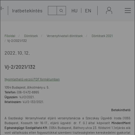
l-
Kereső
Iratbetekintés
HU
EN
t
Főoldal
Döntések
Versenyhivatali döntések
Döntések 2021
Vj-2/2021/132
2022. 10. 12.
Vj-2/2021/132
Nyomtatható verzió PDF formátumban
1054 Budapest, Alkotmány u. 5.
Telefon:
(06-1) 472-8865
Ügyszám
: VJ/2/2021.
Iktatószám:
VJ/2-132/2021.
Betekinthető
A Gazdasági Versenyhivatal eljáró versenytanácsa a Szecskay Ügyvédi Iroda (1055
Budapest, Kossuth tér 16-17., eljáró ügyvéd: dr. F. G.) által képviselt
MindentMent
Egészségügyi Szolgáltató Kft
. (1054 Budapest, Báthory utca 23. földszint 1.) eljárás alá
vont vállalkozás ellen fogyasztókkal szembeni tisztességtelen kereskedelmi gyakorlat