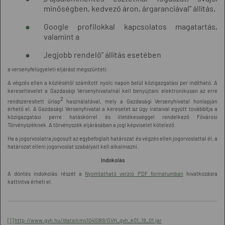
minőségben, kedvező áron, árgaranciával” állítás,
Google profilokkal kapcsolatos magatartás,
valamint a
„legjobb rendelő” állítás esetében
a versenyfelügyeleti eljárást megszünteti.
A végzés ellen a közlésétől számított nyolc napon belül közigazgatási per indítható. A
keresetlevelet a Gazdasági Versenyhivatalnál kell benyújtani elektronikusan az erre
2
rendszeresített űrlap
használatával, mely a Gazdasági Versenyhivatal honlapján
érhető el. A Gazdasági Versenyhivatal a keresetet az ügy irataival együtt továbbítja a
közigazgatási perre hatáskörrel és illetékességgel rendelkező Fővárosi
Törvényszéknek. A törvényszék eljárásában a jogi képviselet kötelező.
Ha a jogorvoslatra jogosult az egybefoglalt határozat és végzés ellen jogorvoslattal él, a
határozat elleni jogorvoslat szabályait kell alkalmazni.
Indokolás
A döntés indokolás részét a
Nyomtatható verzió PDF formátumban
hivatkozásra
kattintva érheti el.
[1]
http://www.gvh.hu//data/cms1041089/GVH_gvh_k01_19_01.jar