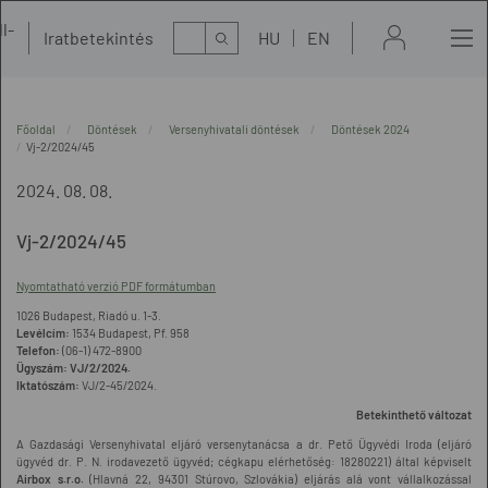
l-
Kereső
Iratbetekintés
HU
EN
t
Főoldal
Döntések
Versenyhivatali döntések
Döntések 2024
Vj-2/2024/45
2024. 08. 08.
Vj-2/2024/45
Nyomtatható verzió PDF formátumban
1026 Budapest, Riadó u. 1-3.
Levélcím:
1534 Budapest, Pf. 958
Telefon:
(06-1) 472-8900
Ügyszám:
VJ/2/2024.
Iktatószám:
VJ/2-45/2024.
Betekinthető változat
A Gazdasági Versenyhivatal eljáró versenytanácsa a dr. Pető Ügyvédi Iroda (eljáró
ügyvéd dr. P. N. irodavezető ügyvéd; cégkapu elérhetőség: 18280221) által képviselt
Airbox s.r.o.
(Hlavná 22, 94301 Stúrovo, Szlovákia) eljárás alá vont vállalkozással