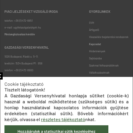
PIACI JELZÉSEKET VIZSGÁLÓ IRODA
GYORSLINKEK
telefon: +36 (1) 472-8851
GVH
e-mail: ugyfelszolgalat@gvh.hu
Árfigyelő
Minőségbiztosítási kérdőív
Visszaélés-bejelentési rendszerek
Kapcsolat
GAZDASÁGI VERSENYHIVATAL
Hirdetmények
1026 Budapest, Riadó u. 5-11.
Sajtószoba
levélcím: 1534 Budapest Pf.: 958
Szakmai felhasználóknak
telefon: +36 (1) 472-8900
Vállalkozásoknak
Fogyasztóknak
Cookie tájékoztató
Podcast
Tisztelt látogatónk!
Oldaltérkép
A Gazdasági Versenyhivatal honlapja sütiket (cookie-k)
használ a weboldal működtetése (szükséges sütik) és a
honlap használatával kapcsolatos információk gyűjtése
érdekében (statisztikai sütik). Bővebb információkért
kérjük, olvassa el
részletes tájékoztató
nkat.
Hozzájárulok a statisztikai sütik kezeléséhez