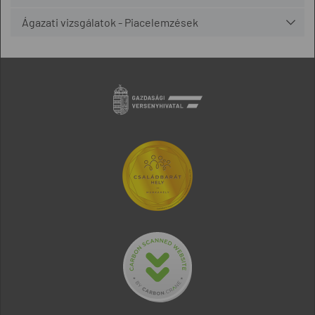
Ágazati vizsgálatok - Piacelemzések