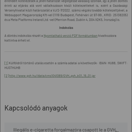
elrendelt kötelezések a jelen határozat véglegessé válásáig szólnak, így a jelen döntés
érinti az eljárás alá vont vállalkozáson kívüli kötelezetteket is, ezért a Gazdasági
Versenyhivatal közli határozatát a VJ/2-7/2022. számú végzés további kötelezettjével, a
Websupport Magyarország Kft-vel (1119 Budapest, Fehérvári út 97-99., KRID: 25138205)
és a Meta Platforms Ireland Ltd.-vel (Merrion Road, Dublin 4, D04 X2K5, Írország) is.
Indokolás
A döntés indokolás részét a
Nyomtatható verzió PDF formátumban
hivatkozásra
kattintva érheti el.
[1]
Külföldről történő utalás esetén a számla adatai a következők: IBAN: HU88, SWIFT:
HUSTHUHB
[2]
http://www.gvh.hu//data/cms1041089/GVH_gvh_k01_19_01.jar
Kapcsolódó anyagok
Illegális e-cigaretta forgalmazóra csapott le a GVH,