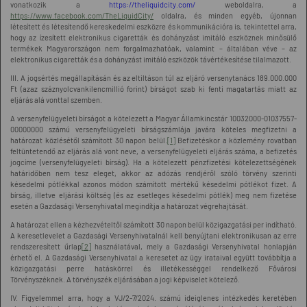
vonatkozik a
https://theliquidcity.com/
weboldalra, a
https://www.facebook.com/TheLiquidCity/
oldalra, és minden egyéb, újonnan
létesített és létesítendő kereskedelmi eszközre és kommunikációra is, tekintettel arra,
hogy az ízesített elektronikus cigaretták és dohányzást imitáló eszköznek minősülő
termékek Magyarországon nem forgalmazhatóak, valamint – általában véve – az
elektronikus cigaretták és a dohányzást imitáló eszközök távértékesítése tilalmazott.
III. A jogsértés megállapításán és az eltiltáson túl az eljáró versenytanács 189.000.000
Ft (azaz száznyolcvankilencmillió forint) bírságot szab ki fenti magatartás miatt az
eljárás alá vonttal szemben.
A versenyfelügyeleti bírságot a kötelezett a Magyar Államkincstár 10032000-01037557-
00000000 számú versenyfelügyeleti bírságszámlája javára köteles megfizetni a
határozat közlésétől számított 30 napon belül.
[1]
Befizetéskor a közlemény rovatban
feltüntetendő az eljárás alá vont neve, a versenyfelügyeleti eljárás száma, a befizetés
jogcíme (versenyfelügyeleti bírság). Ha a kötelezett pénzfizetési kötelezettségének
határidőben nem tesz eleget, akkor az adózás rendjéről szóló törvény szerinti
késedelmi pótlékkal azonos módon számított mértékű késedelmi pótlékot fizet. A
bírság, illetve eljárási költség (és az esetleges késedelmi pótlék) meg nem fizetése
esetén a Gazdasági Versenyhivatal megindítja a határozat végrehajtását.
A határozat ellen a kézhezvételtől számított 30 napon belül közigazgatási per indítható.
A keresetlevelet a Gazdasági Versenyhivatalnál kell benyújtani elektronikusan az erre
rendszeresített űrlap
[2]
használatával, mely a Gazdasági Versenyhivatal honlapján
érhető el. A Gazdasági Versenyhivatal a keresetet az ügy irataival együtt továbbítja a
közigazgatási perre hatáskörrel és illetékességgel rendelkező Fővárosi
Törvényszéknek. A törvényszék eljárásában a jogi képviselet kötelező.
IV. Figyelemmel arra, hogy a VJ/2-7/2024. számú ideiglenes intézkedés keretében