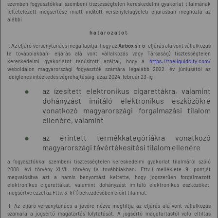
szemben fogyasztókkal szembeni tisztességtelen kereskedelmi gyakorlat tilalmának
feltételezett megsértése miatt indított versenyfelügyeleti eljárásban meghozta az
alábbi
h a t á r o z a t o t.
I. Az eljáró versenytanács megállapítja, hogy az
Airbox s.r.o.
eljárás alá vont vállalkozás
(a továbbiakban: eljárás alá vont vállalkozás vagy Társaság) tisztességtelen
kereskedelmi gyakorlatot tanúsított azáltal, hogy a
https://theliquidcity.com
/
weboldalon magyarországi fogyasztók számára legalább 2022. év júniusától az
ideiglenes intézkedés végrehajtásáig, azaz 2024. február 23-ig
az ízesített elektronikus cigarettákra, valamint
dohányzást imitáló elektronikus eszközökre
vonatkozó magyarországi forgalmazási tilalom
ellenére, valamint
az érintett termékkategóriákra vonatkozó
magyarországi távértékesítési tilalom ellenére
a fogyasztókkal szembeni tisztességtelen kereskedelmi gyakorlat tilalmáról szóló
2008. évi törvény XLVII. törvény (a továbbiakban: Fttv.) melléklete 9. pontját
megvalósítva azt a hamis benyomást keltette, hogy jogszerűen forgalmazott
elektronikus cigarettákat, valamint dohányzást imitáló elektronikus eszközöket,
megsértve ezzel az Fttv. 3. § (1) bekezdésében előírt tilalmat.
II. Az eljáró versenytanács a jövőre nézve megtiltja az eljárás alá vont vállalkozás
számára a jogsértő magatartás folytatását. A jogsértő magatartástól való eltiltás