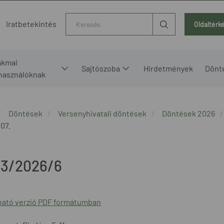
Kereső
Iratbetekintés
Oldaltérk
akmai
Sajtószoba
Hirdetmények
Dönt
lhasználóknak
Döntések
Versenyhivatali döntések
Döntések 2026
 07.
3/2026/6
ató verzió PDF formátumban