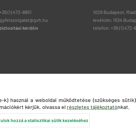
+36 (1) 472-8851
1026 Budapest, Riadó
ugyfelszolgalat@gvh.hu
levélcím: 1534 Budap
iztosítási kérdőív
telefon: +36 (1) 472-
ie-k) használ a weboldal működtetése (szükséges sütik)
mációkért kérjük, olvassa el
részletes tájékoztató
nkat.
ulok hozzá a statisztikai sütik kezeléséhez
nyilatkozat
Közadatkereső
Süti beállítások
ÁSZF