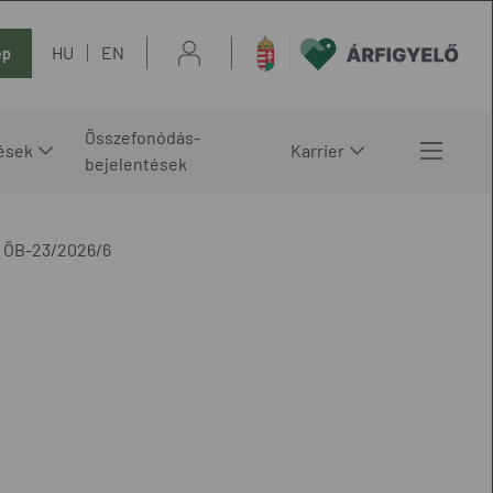
HU
EN
ép
Összefonódás-
ések
Karrier
bejelentések
ÖB-23/2026/6