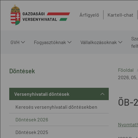
Árfigyelő
Kartell-chat
Sz
GVH
Fogyasztóknak
Vállalkozásoknak
fe
Főoldal
Döntések
2026. 05.
Versenyhivatali döntések
ÖB-2
Keresés versenyhivatali döntésekben
Döntések 2026
Nyomtath
Döntések 2025