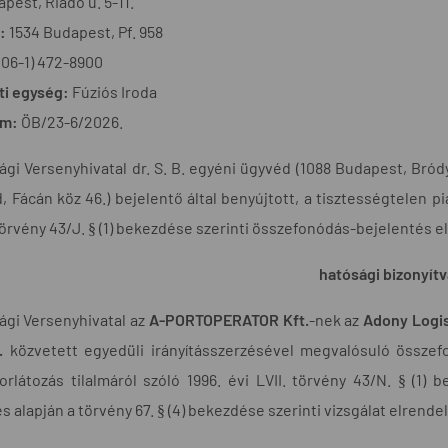
pest, Riadó u. 5-11.
:
1534 Budapest, Pf. 958
(06-1) 472-8900
ti egység:
Fúziós Iroda
ám:
ÖB/23-6/2026.
gi Versenyhivatal dr. S. B. egyéni ügyvéd (1088 Budapest, Bródy 
, Fácán köz 46.) bejelentő által benyújtott, a tisztességtelen p
 törvény 43/J. § (1) bekezdése szerinti összefonódás-bejelentés e
hatósági bizonyítv
ági Versenyhivatal az
A-PORTOPERATOR Kft.
-nek az
Adony Logis
.
közvetett egyedüli irányításszerzésével megvalósuló összef
rlátozás tilalmáról szóló 1996. évi LVII. törvény 43/N. § (1) 
s alapján a törvény 67. § (4) bekezdése szerinti vizsgálat elrend