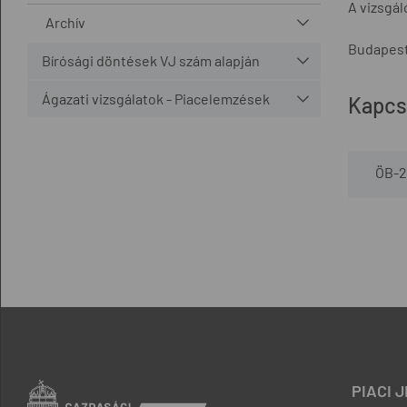
A vizsgá
Archív
Budapest
Bírósági döntések VJ szám alapján
Ágazati vizsgálatok - Piacelemzések
Kapcs
ÖB-2
PIACI 