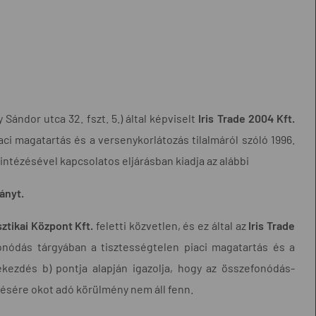
Sándor utca 32. fszt. 5.) által képviselt
Iris Trade 2004 Kft.
iaci magatartás és a versenykorlátozás tilalmáról szóló 1996.
lintézésével kapcsolatos eljárásban kiadja az alábbi
ányt.
ztikai Központ Kft.
feletti közvetlen, és ez által az
Iris Trade
onódás tárgyában a tisztességtelen piaci magatartás és a
bekezdés b) pontja alapján igazolja, hogy az összefonódás-
elésére okot adó körülmény nem áll fenn.