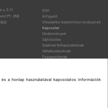
 u. 5-11.
GVH
est Pf.: 958
Árfigyelő
Visszaélés-bejelentési rendszerek
8900
Kapcsolat
Hirdetmények
Sajtószoba
Szakmai felhasználóknak
Vállalkozásoknak
Fogyasztóknak
Podcast
 és a honlap használatával kapcsolatos információk
© 2020 Gazdasági Versenyhivatal