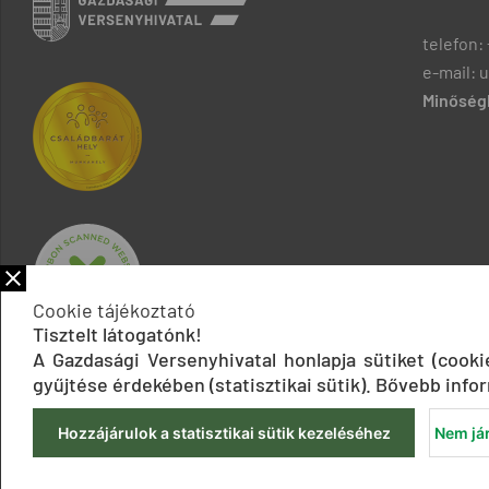
telefon: 
e-mail: 
Minőségb
Cookie tájékoztató
Tisztelt látogatónk!
A Gazdasági Versenyhivatal honlapja sütiket (cook
gyűjtése érdekében (statisztikai sütik). Bővebb infor
Hozzájárulok a statisztikai sütik kezeléséhez
Nem jár
Impresszum
Adatkezelési tájékoztatók
Akadálymentesítési 