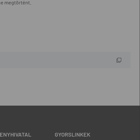
se megtörtént.
ENYHIVATAL
GYORSLINKEK