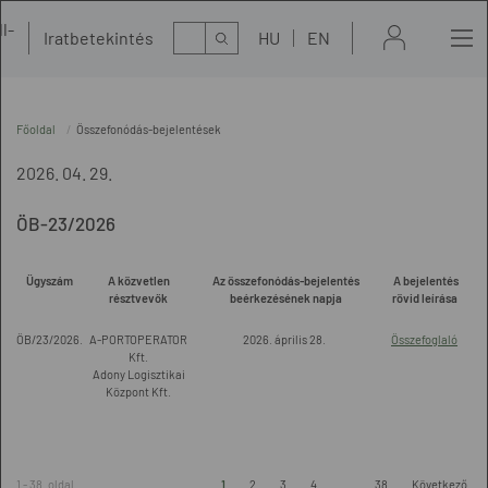
l-
Kereső
Iratbetekintés
HU
EN
t
Főoldal
Összefonódás-bejelentések
2026. 04. 29.
ÖB-23/2026
Ügyszám
A közvetlen
Az összefonódás-bejelentés
A bejelentés
résztvevők
beérkezésének napja
rövid leírása
ÖB/23/2026.
A-PORTOPERATOR
2026. április 28.
Összefoglaló
Kft.
Adony Logisztikai
Központ Kft.
1 - 38. oldal
1
2
3
4
...
38
Következő