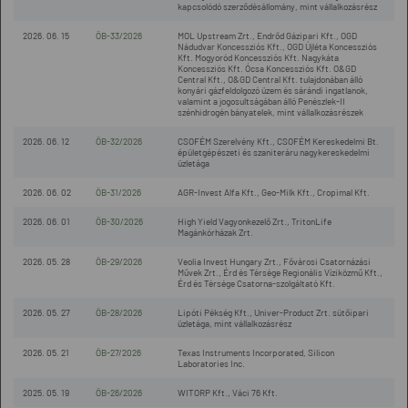
kapcsolódó szerződésállomány, mint vállalkozásrész
2026. 06. 15
ÖB-33/2026
MOL Upstream Zrt., Endrőd Gázipari Kft., OGD
Nádudvar Koncessziós Kft., OGD Újléta Koncessziós
Kft. Mogyoród Koncessziós Kft. Nagykáta
Koncessziós Kft. Ócsa Koncessziós Kft. O&GD
Central Kft., O&GD Central Kft. tulajdonában álló
konyári gázfeldolgozó üzem és sárándi ingatlanok,
valamint a jogosultságában álló Penészlek-II
szénhidrogén bányatelek, mint vállalkozásrészek
2026. 06. 12
ÖB-32/2026
CSOFÉM Szerelvény Kft., CSOFÉM Kereskedelmi Bt.
épületgépészeti és szaniteráru nagykereskedelmi
üzletága
2026. 06. 02
ÖB-31/2026
AGR-Invest Alfa Kft., Geo-Milk Kft., Cropimal Kft.
2026. 06. 01
ÖB-30/2026
High Yield Vagyonkezelő Zrt., TritonLife
Magánkórházak Zrt.
2026. 05. 28
ÖB-29/2026
Veolia Invest Hungary Zrt., Fővárosi Csatornázási
Művek Zrt., Érd és Térsége Regionális Víziközmű Kft.,
Érd és Térsége Csatorna-szolgáltató Kft.
2026. 05. 27
ÖB-28/2026
Lipóti Pékség Kft., Univer-Product Zrt. sütőipari
üzletága, mint vállalkozásrész
2026. 05. 21
ÖB-27/2026
Texas Instruments Incorporated, Silicon
Laboratories Inc.
2025. 05. 19
ÖB-26/2026
WITORP Kft., Váci 76 Kft.