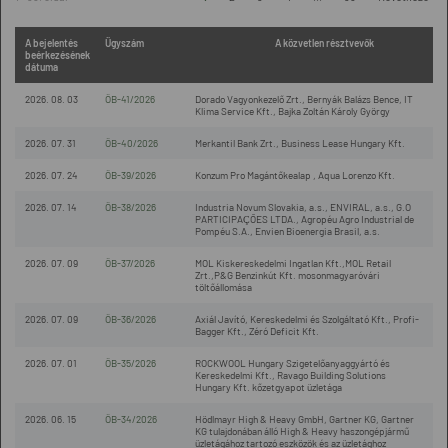
A bejelentés
Ügyszám
A közvetlen résztvevők
beérkezésének
dátuma
2026. 08. 03
ÖB-41/2026
Dorado Vagyonkezelő Zrt., Bernyák Balázs Bence, IT
Klima Service Kft., Bajka Zoltán Károly György
2026. 07. 31
ÖB-40/2026
Merkantil Bank Zrt., Business Lease Hungary Kft.
2026. 07. 24
ÖB-39/2026
Konzum Pro Magántőkealap , Aqua Lorenzo Kft.
2026. 07. 14
ÖB-38/2026
Industria Novum Slovakia, a.s., ENVIRAL, a.s., G.O
PARTICIPAÇÕES LTDA., Agropéu Agro Industrial de
Pompéu S.A., Envien Bioenergia Brasil, a.s.
2026. 07. 09
ÖB-37/2026
MOL Kiskereskedelmi Ingatlan Kft.,MOL Retail
Zrt.,P&G Benzinkút Kft. mosonmagyaróvári
töltőállomása
2026. 07. 09
ÖB-36/2026
Axiál Javító, Kereskedelmi és Szolgáltató Kft., Profi-
Bagger Kft., Zéró Deficit Kft.
2026. 07. 01
ÖB-35/2026
ROCKWOOL Hungary Szigetelőanyaggyártó és
Kereskedelmi Kft., Ravago Building Solutions
Hungary Kft. kőzetgyapot üzletága
2026. 06. 15
ÖB-34/2026
Hödlmayr High & Heavy GmbH, Gartner KG, Gartner
KG tulajdonában álló High & Heavy haszongépjármű
üzletágához tartozó eszközök és az üzletághoz