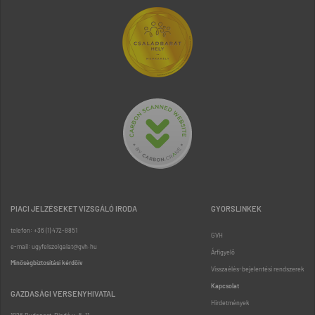
PIACI JELZÉSEKET VIZSGÁLÓ IRODA
GYORSLINKEK
telefon: +36 (1) 472-8851
GVH
e-mail: ugyfelszolgalat@gvh.hu
Árfigyelő
Minőségbiztosítási kérdőív
Visszaélés-bejelentési rendszerek
Kapcsolat
GAZDASÁGI VERSENYHIVATAL
Hirdetmények