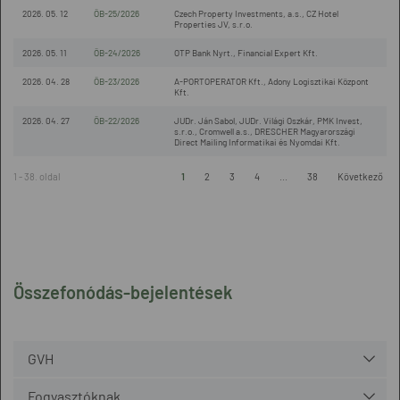
2026. 05. 12
ÖB-25/2026
Czech Property Investments, a.s., CZ Hotel
Properties JV, s.r.o.
2026. 05. 11
ÖB-24/2026
OTP Bank Nyrt., Financial Expert Kft.
2026. 04. 28
ÖB-23/2026
A-PORTOPERATOR Kft., Adony Logisztikai Központ
Kft.
2026. 04. 27
ÖB-22/2026
JUDr. Ján Sabol, JUDr. Világi Oszkár, PMK Invest,
s.r.o., Cromwell a.s., DRESCHER Magyarországi
Direct Mailing Informatikai és Nyomdai Kft.
1 - 38. oldal
1
2
3
4
...
38
Következő
Összefonódás-bejelentések
GVH
Fogyasztóknak