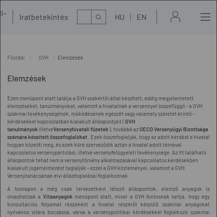
l-
Kereső
Iratbetekintés
HU
EN
t
Főoldal
GVH
Elemzések
Elemzések
Ezen menüpont alatt találja a GVH szakértői által készített, eddig megjelentetett
elemzéseket, tanulmányokat, valamint a hivatalnak a versennyel összefüggő - a GVH
szakmai tevékenységének, működésének egészét vagy valamely szeletét érintő -
kérdésekkel kapcsolatban kialakult álláspontjait (
GVH
tanulmányok
illetve
Versenyhivatali füzetek
), továbbá az
OECD Versenyügyi Bizottsága
számára készített összefoglalókat
. Ezek összefoglalják, hogy az adott kérdést a hivatal
hogyan közelíti meg, és ezek köré szerveződik aztán a hivatal adott témával
kapcsolatos versenypártolási, illetve versenyfelügyeleti tevékenysége. Az itt található
álláspontok tehát nem a versenytörvény alkalmazásával kapcsolatos kérdésekben
kialakult jogértelmezést taglalják - ezzel a GVH közleményei, valamint a GVH
Versenytanácsának elvi állásfoglalásai foglalkoznak.
A honlapon a még csak tervezetként létező álláspontok, elemző anyagok is
olvashatóak a
Vitaanyagok
menüpont alatt, mivel a GVH fontosnak tartja, hogy egy
konzultációs folyamat részeként a hivatal részéről készülő szakmai anyagokat
nyilvános vitára bocsássa, várva a versenypolitikai kérdésekkel foglalkozó szakmai