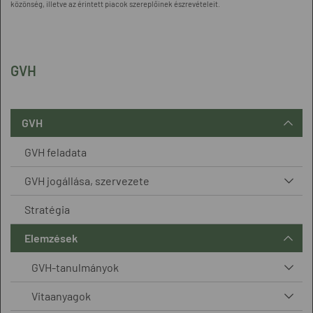
közönség, illetve az érintett piacok szereplőinek észrevételeit.
GVH
GVH
GVH feladata
GVH jogállása, szervezete
Stratégia
Elemzések
GVH-tanulmányok
Vitaanyagok