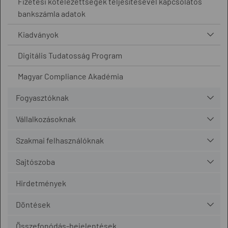
Fizetési kötelezettségek teljesítésével kapcsolatos
bankszámla adatok
Kiadványok
Digitális Tudatosság Program
Magyar Compliance Akadémia
Fogyasztóknak
Vállalkozásoknak
Szakmai felhasználóknak
Sajtószoba
Hirdetmények
Döntések
Összefonódás-bejelentések