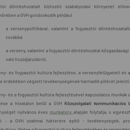
ztói döntéshozatalt biztosító szabályozási környezet elős
tkörében a GVH gondoskodik például
a versenypolitikával, valamint a fogyasztói döntéshozatal
továbbá
a verseny, valamint a fogyasztói döntéshozatal közgazdasági 
való hozzájárulásról.
ny- és fogyasztói kultúra fejlesztése, a versenyfelügyeleti és
 érdekében végzett tevékenységének harmadik pillérét jelenti
ny- és a fogyasztói kultúra fejlesztésével kapcsolatos munkák 
tése a hivatalon belül a GVH
Közszolgálati kommunikációs 
nységét nyilvános éves
munkaterv
alapján folytatja, s egyrész
ló - a GVH szakmai hátterére építő - tevékenységek, pr
kultúra, illetve a fogyasztói kultúra fejlesztésében és terjes