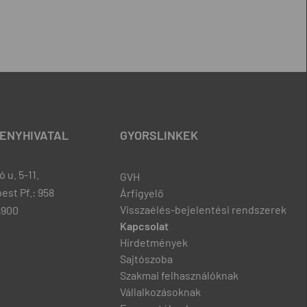
ENYHIVATAL
GYORSLINKEK
 u. 5-11.
GVH
est Pf.: 958
Árfigyelő
Visszaélés-bejelentési rendszerek
8900
Kapcsolat
Hirdetmények
Sajtószoba
Szakmai felhasználóknak
Vállalkozásoknak