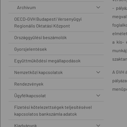
Archívum
- pály
megval
OECD-GVH Budapesti Versenyügyi
foglalk
Regionális Oktatási Központ
elmélet
Országgyűlési beszámolók
a kis-
Gyorsjelentések
munkáj
szaktan
Együttműködési megállapodások
A GVH á
Nemzetközi kapcsolatok
pályáz
Rendezvények
menüpo
Ügyfélkapcsolat
Fizetési kötelezettségek teljesítésével
kapcsolatos bankszámla adatok
Kiadványok