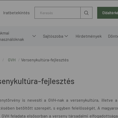
Kereső
Iratbetekintés
Oldaltérk
akmai
Sajtószoba
Hirdetmények
Dönt
lhasználóknak
GVH
Versenykultúra-fejlesztés
senykultúra-fejlesztés
enytörvény is nevesíti a GVH-nak a versenykultúra, illetve a
tésében betöltött szerepét, s egyben felelősségét. A magyarors
 GVH feladata elsősorban a verseny társadalmi elfogadottsága,