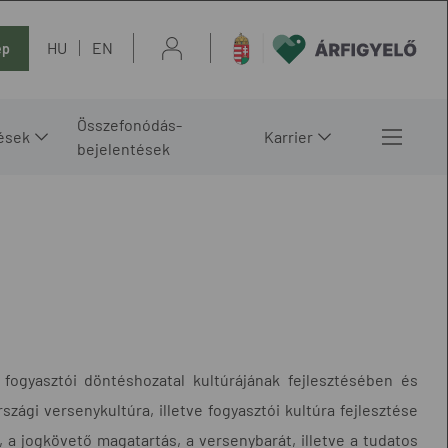
HU
EN
ép
Összefonódás-
ések
Karrier
bejelentések
 fogyasztói döntéshozatal kultúrájának fejlesztésében és
zági versenykultúra, illetve fogyasztói kultúra fejlesztése
 a jogkövető magatartás, a versenybarát, illetve a tudatos