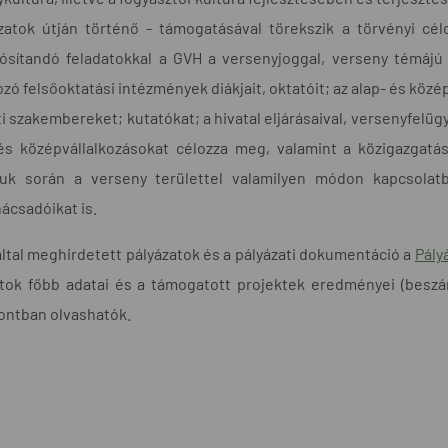
ázatok útján történő - támogatásával törekszik a törvényi cé
ósítandó feladatokkal a GVH a versenyjoggal, verseny témájú 
ozó felsőoktatási intézmények diákjait, oktatóit; az alap- és kö
i szakembereket; kutatókat; a hivatal eljárásaival, versenyfelüg
 és középvállalkozásokat célozza meg, valamint a közigazgat
uk során a verseny területtel valamilyen módon kapcsolatb
ácsadóikat is.
ltal meghirdetett pályázatok és a pályázati dokumentáció a
Pály
atok főbb adatai és a támogatott projektek eredményei (beszá
ntban olvashatók.