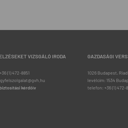
JELZÉSEKET VIZSGÁLÓ IRODA
GAZDASÁGI VERS
+36 (1) 472-8851
1026 Budapest, Riadó
ugyfelszolgalat@gvh.hu
levélcím: 1534 Budap
iztosítási kérdőív
telefon: +36 (1) 472-