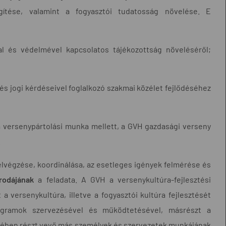
egítése, valamint a fogyasztói tudatosság növelése. E
lal és védelmével kapcsolatos tájékozottság növeléséről;
és jogi kérdéseivel foglalkozó szakmai közélet fejlődéséhez
 a versenypártolási munka mellett, a GVH gazdasági verseny
.
elvégzése, koordinálása, az esetleges igények felmérése és
Irodájának
a feladata. A GVH a versenykultúra-fejlesztési
t a versenykultúra, illetve a fogyasztói kultúra fejlesztését
ogramok szervezésével és működtetésével, másrészt a
ztésében részt vevő más személyek és szervezetek munkájának