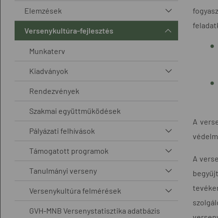
Elemzések
fogyas
felada
Versenykultúra-fejlesztés
Munkaterv
Kiadványok
Rendezvények
Szakmai együttműködések
A verse
Pályázati felhívások
védelme
Támogatott programok
A verse
Tanulmányi verseny
begyűj
tevéke
Versenykultúra felmérések
szolgá
GVH-MNB Versenystatisztika adatbázis
verseny