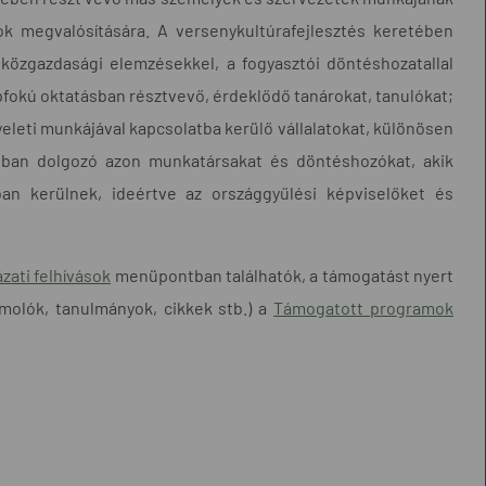
lok megvalósítására. A versenykultúrafejlesztés keretében
közgazdasági elemzésekkel, a fogyasztói döntéshozatallal
zépfokú oktatásban résztvevő, érdeklődő tanárokat, tanulókat;
yeleti munkájával kapcsolatba kerülő vállalatokat, különösen
ásban dolgozó azon munkatársakat és döntéshozókat, akik
an kerülnek, ideértve az országgyűlési képviselőket és
ázati felhívások
menüpontban találhatók, a támogatást nyert
molók, tanulmányok, cikkek stb.) a
Támogatott programok