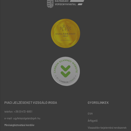
PIACI JELZÉSEKET VIZSGÁLÓ IRODA
GYORSLINKEK
telefon: +36 (1) 472-8851
GVH
e-mail: ugyfelszolgalat@gvh.hu
Árfigyelő
Minőségbiztosítási kérdőív
Visszaélés-bejelentési rendszerek