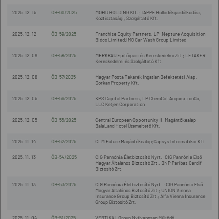
2025. 12. 15
ÖB-60/2025
MOHU HOLDING Kft.; TAPPE Hulladékgazdálkodási,
Köztisztasági, Szolgáltató Kft.
2025. 12. 12
ÖB-59/2025
Franchise Equity Partners, LP ;Neptune Acquisition
Bidco Limited;IMO Car Wash Group Limited
2025. 12. 09
ÖB-58/2025
MERKBAU Építőipari és Kereskedelmi Zrt.; LÉTAKER
Kereskedelmi és Szolgáltató Kft.
2025. 12. 08
ÖB-57/2025
Magyar Posta Takarék Ingatlan Befektetési Alap;
Dorkan Property Kft.
2025. 12. 05
ÖB-56/2025
KPS Capital Partners, LP ChemCat AcquisitionCo,
LLC Ketjen Corporation
2025. 12. 05
ÖB-55/2025
Central European Opportunity II. Magántőkealap
BalaLand Hotel Üzemeltető Kft.
2025. 11. 14
ÖB-52/2025
CLM Future Magántőkealap;Capsys Informatikai Kft.
2025. 11. 13
ÖB-54/2025
CIG Pannónia Életbiztosító Nyrt.; CIG Pannónia Első
Magyar Általános Biztosító Zrt.; BNP Paribas Cardif
Biztosító Zrt.
2025. 11. 13
ÖB-53/2025
CIG Pannónia Életbiztosító Nyrt. ; CIG Pannónia Első
Magyar Általános Biztosító Zrt.; UNION Vienna
Insurance Group Biztosító Zrt.; Alfa Vienna Insurance
Group Biztosító Zrt.
2025. 11. 04
ÖB-51/2025
VERTIKAL Group Nyilvánosan Működő