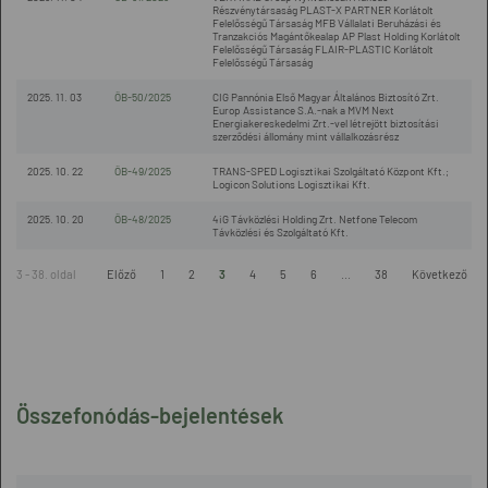
Részvénytársaság PLAST-X PARTNER Korlátolt
Felelősségű Társaság MFB Vállalati Beruházási és
Tranzakciós Magántőkealap AP Plast Holding Korlátolt
Felelősségű Társaság FLAIR-PLASTIC Korlátolt
Felelősségű Társaság
2025. 11. 03
ÖB-50/2025
CIG Pannónia Első Magyar Általános Biztosító Zrt.
Europ Assistance S.A.-nak a MVM Next
Energiakereskedelmi Zrt.-vel létrejött biztosítási
szerződési állomány mint vállalkozásrész
2025. 10. 22
ÖB-49/2025
TRANS-SPED Logisztikai Szolgáltató Központ Kft.;
Logicon Solutions Logisztikai Kft.
2025. 10. 20
ÖB-48/2025
4iG Távközlési Holding Zrt. Netfone Telecom
Távközlési és Szolgáltató Kft.
3 - 38. oldal
Előző
1
2
3
4
5
6
...
38
Következő
Összefonódás-bejelentések