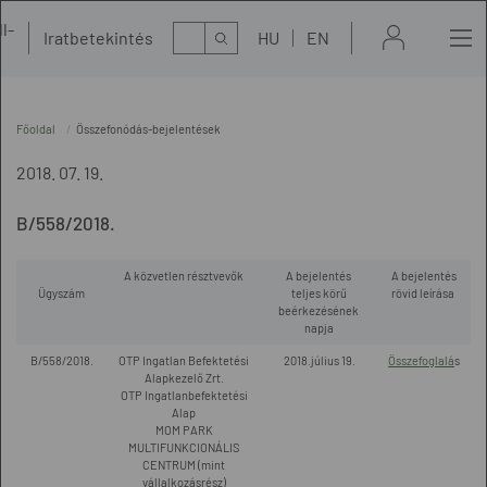
l-
Kereső
Iratbetekintés
HU
EN
t
Főoldal
Összefonódás-bejelentések
2018. 07. 19.
B/558/2018.
A közvetlen résztvevők
A bejelentés
A bejelentés
Ügyszám
teljes körű
rövid leírása
beérkezésének
napja
B/558/2018.
OTP Ingatlan Befektetési
2018.július 19.
Összefoglalá
s
Alapkezelő Zrt.
OTP Ingatlanbefektetési
Alap
MOM PARK
MULTIFUNKCIONÁLIS
CENTRUM (mint
vállalkozásrész)