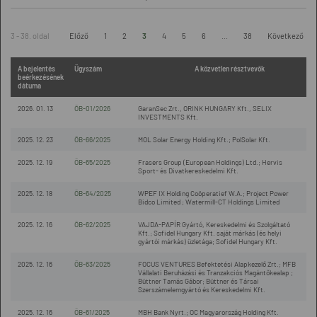
3 - 38. oldal
Előző
1
2
3
4
5
6
...
38
Következő
A bejelentés
Ügyszám
A közvetlen résztvevők
beérkezésének
dátuma
2026. 01. 13
ÖB-01/2026
GaranSec Zrt., ORINK HUNGARY Kft., SELIX
INVESTMENTS Kft.
2025. 12. 23
ÖB-66/2025
MOL Solar Energy Holding Kft.; PolSolar Kft.
2025. 12. 19
ÖB-65/2025
Frasers Group (European Holdings) Ltd.; Hervis
Sport- és Divatkereskedelmi Kft.
2025. 12. 18
ÖB-64/2025
WPEF IX Holding Coöperatief W.A.; Project Power
Bidco Limited ; Watermill-CT Holdings Limited
2025. 12. 16
ÖB-62/2025
VAJDA-PAPÍR Gyártó, Kereskedelmi és Szolgáltató
Kft.; Sofidel Hungary Kft. saját márkás (és helyi
gyártói márkás) üzletága; Sofidel Hungary Kft.
2025. 12. 16
ÖB-63/2025
FOCUS VENTURES Befektetési Alapkezelő Zrt.; MFB
Vállalati Beruházási és Tranzakciós Magántőkealap ;
Büttner Tamás Gábor; Büttner és Társai
Szerszámelemgyártó és Kereskedelmi Kft.
2025. 12. 16
ÖB-61/2025
MBH Bank Nyrt.; OC Magyarország Holding Kft.