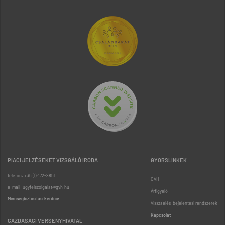
PIACI JELZÉSEKET VIZSGÁLÓ IRODA
GYORSLINKEK
telefon: +36 (1) 472-8851
GVH
e-mail: ugyfelszolgalat@gvh.hu
Árfigyelő
Minőségbiztosítási kérdőív
Visszaélés-bejelentési rendszerek
Kapcsolat
GAZDASÁGI VERSENYHIVATAL