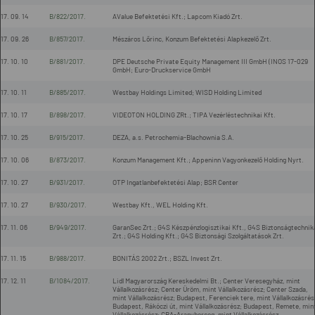
17. 09. 14
B/822/2017.
AValue Befektetési Kft.; Lapcom Kiadó Zrt.
17. 09. 26
B/857/2017.
Mészáros Lőrinc, Konzum Befektetési Alapkezelő Zrt.
17. 10. 10
B/881/2017.
DPE Deutsche Private Equity Management III GmbH (INOS 17-029
GmbH; Euro-Druckservice GmbH
17. 10. 11
B/885/2017.
Westbay Holdings Limited; WISD Holding Limited
17. 10. 17
B/898/2017.
VIDEOTON HOLDING ZRt.; TIPA Vezérléstechnikai Kft.
17. 10. 25
B/915/2017.
DEZA, a.s. Petrochemia-Blachownia S.A.
17. 10. 06
B/873/2017.
Konzum Management Kft.; Appeninn Vagyonkezelő Holding Nyrt.
17. 10. 27
B/931/2017.
OTP Ingatlanbefektetési Alap; BSR Center
17. 10. 27
B/930/2017.
Westbay Kft., WEL Holding Kft.
17. 11. 06
B/949/2017.
GaranSec Zrt.; G4S Készpénzlogisztikai Kft., G4S Biztonságtechnik
Zrt.; G4S Holding Kft.; G4S Biztonsági Szolgáltatások Zrt.
17. 11. 15
B/988/2017.
BONITÁS 2002 Zrt.; BSZL Invest Zrt.
17. 12. 11
B/1084/2017.
Lidl Magyarország Kereskedelmi Bt.; Center Veresegyház, mint
Vállalkozásrész; Center Üröm, mint Vállalkozásrész; Center Szada,
mint Vállalkozásrész; Budapest, Ferenciek tere, mint Vállalkozásrés
Budapest, Rákóczi út, mint Vállalkozásrész; Budapest, Remete, min
Vállalkozásrész; CBA-Aranyherceg, mint Vállalkozásrész