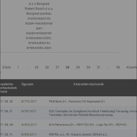
d.o.o Beograd
Robert Bosch d.o.o.
Beograd szerbiai,
montenegrói és
észak-macedóniai
ipari
kazánrendszerek
értékesítés előtti,
értékesítési és
értékesítés utáni
-
Előző
1
...
25
26
27
28
29
30
31
...
38
Követk
l
bejelentés
Ügyszám
A közvetlen résztvevők
érkezésének
átuma
17. 08. 28
B/770/2017.
MKB Bank Zrt.; Pannónia CIG Alapkezelő Zrt.
17. 08. 31
B/781/2017.
DIGI Távközlési és Szolgáltató Korlátolt Felelősségű Társaság; Invite
Távközlési Zártkörűen Működő Részvénytársaság
17. 09. 08
B/802/2017.
B+N Referencia Zrt.; MEM-TEX Kft.; Logo-Tex Kft.; MEM Kft.
17. 09. 14
B/818/2017.
MAFRA, a.s.; Mr. Eduard Jánosík; DENAX a.s.