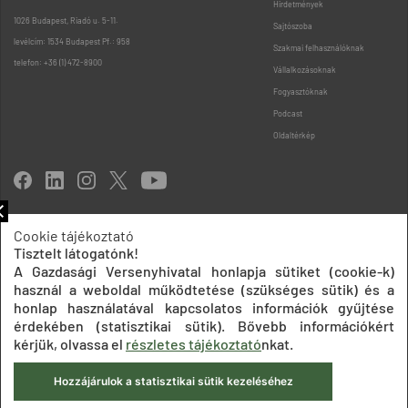
Hirdetmények
1026 Budapest, Riadó u. 5-11.
Sajtószoba
levélcím: 1534 Budapest Pf.: 958
Szakmai felhasználóknak
telefon: +36 (1) 472-8900
Vállalkozásoknak
Fogyasztóknak
Podcast
Oldaltérkép
Cookie tájékoztató
Tisztelt látogatónk!
Impresszum
Adatkezelési tájékoztatók
Akadálymentesítési nyilatkozat
A Gazdasági Versenyhivatal honlapja sütiket (cookie-k)
Közadatkereső
Süti beállítások
ÁSZF
használ a weboldal működtetése (szükséges sütik) és a
© 2020 Gazdasági Versenyhivatal
honlap használatával kapcsolatos információk gyűjtése
érdekében (statisztikai sütik). Bővebb információkért
kérjük, olvassa el
részletes tájékoztató
nkat.
Hozzájárulok a statisztikai sütik kezeléséhez