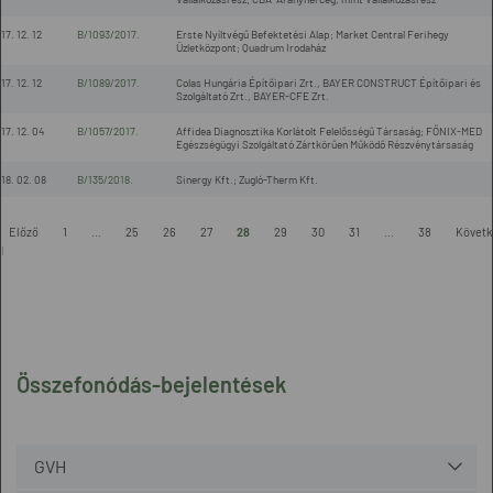
17. 12. 12
B/1093/2017.
Erste Nyíltvégű Befektetési Alap; Market Central Ferihegy
Üzletközpont; Quadrum Irodaház
17. 12. 12
B/1089/2017.
Colas Hungária Építőipari Zrt., BAYER CONSTRUCT Építőipari és
Szolgáltató Zrt., BAYER-CFE Zrt.
17. 12. 04
B/1057/2017.
Affidea Diagnosztika Korlátolt Felelősségű Társaság; FŐNIX-MED
Egészségügyi Szolgáltató Zártkörűen Működő Részvénytársaság
18. 02. 08
B/135/2018.
Sinergy Kft.; Zugló-Therm Kft.
-
Előző
1
...
25
26
27
28
29
30
31
...
38
Követk
l
Összefonódás-bejelentések
GVH