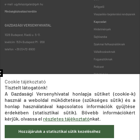
e-mail: ugyfelszolgalat@gvh.hu
Árfigyelő
Minőségbiztosítási kérdőív
Visszaélés-bejelentési rendszerek
Kapcsolat
GAZDASÁGI VERSENYHIVATAL
Hirdetmények
1026 Budapest, Riadó u. 5-11.
Sajtószoba
levélcím: 1534 Budapest Pf.: 958
Szakmai felhasználóknak
telefon: +36 (1) 472-8900
Vállalkozásoknak
Fogyasztóknak
Podcast
Oldaltérkép
Cookie tájékoztató
Tisztelt látogatónk!
A Gazdasági Versenyhivatal honlapja sütiket (cookie-k)
használ a weboldal működtetése (szükséges sütik) és a
honlap használatával kapcsolatos információk gyűjtése
érdekében (statisztikai sütik). Bővebb információkért
Impresszum
Adatkezelési tájékoztatók
Akadálymentesítési nyilatkozat
kérjük, olvassa el
részletes tájékoztató
nkat.
Közadatkereső
Süti beállítások
ÁSZF
© 2020 Gazdasági Versenyhivatal
Hozzájárulok a statisztikai sütik kezeléséhez