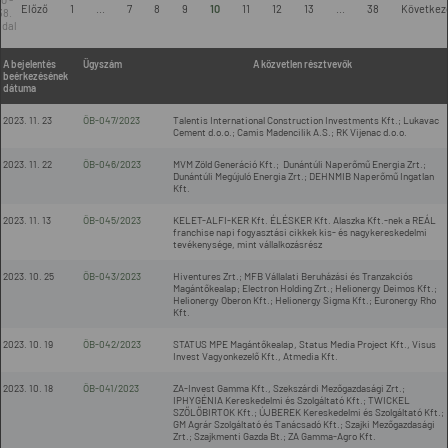
Előző
1
...
7
8
9
10
11
12
13
...
38
Következ
38.
ldal
A bejelentés
Ügyszám
A közvetlen résztvevők
beérkezésének
dátuma
2023. 11. 23
ÖB-047/2023
Talentis International Construction Investments Kft.; Lukavac
Cement d.o.o.; Camis Madencilik A.S.; RK Vijenac d.o.o.
2023. 11. 22
ÖB-046/2023
MVM Zöld Generáció Kft.; Dunántúli Naperőmű Energia Zrt.;
Dunántúli Megújuló Energia Zrt.; DEHNMIB Naperőmű Ingatlan
Kft.
2023. 11. 13
ÖB-045/2023
KELET-ALFI-KER Kft. ÉLÉSKER Kft. Alaszka Kft.-nek a REÁL
franchise napi fogyasztási cikkek kis- és nagykereskedelmi
tevékenysége, mint vállalkozásrész
2023. 10. 25
ÖB-043/2023
Hiventures Zrt.; MFB Vállalati Beruházási és Tranzakciós
Magántőkealap; Electron Holding Zrt.; Helionergy Deimos Kft.;
Helionergy Oberon Kft.; Helionergy Sigma Kft.; Euronergy Rho
Kft.
2023. 10. 19
ÖB-042/2023
STATUS MPE Magántőkealap, Status Media Project Kft., Visus
Invest Vagyonkezelő Kft., Atmedia Kft.
2023. 10. 18
ÖB-041/2023
ZA-Invest Gamma Kft., Szekszárdi Mezőgazdasági Zrt.;
IPHYGÉNIA Kereskedelmi és Szolgáltató Kft.; TWICKEL
SZŐLŐBIRTOK Kft.; ÚJBEREK Kereskedelmi és Szolgáltató Kft.;
GM Agrár Szolgáltató és Tanácsadó Kft.; Szajki Mezőgazdasági
Zrt.; Szajkmenti Gazda Bt.; ZA Gamma-Agro Kft.