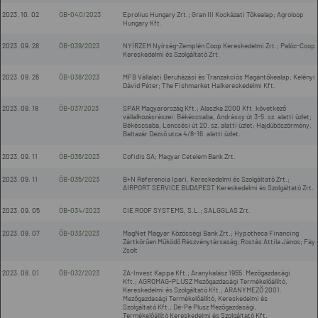
2023. 10. 02
ÖB-040/2023
Eprolius Hungary Zrt.; Gran III Kockázati Tőkealap; Agroloop
Hungary Kft.
2023. 09. 28
ÖB-039/2023
NYÍRZEM Nyírség-Zemplén Coop Kereskedelmi Zrt.; Palóc-Coop
Kereskedelmi és Szolgáltató Zrt.
2023. 09. 26
ÖB-038/2023
MFB Vállalati Beruházási és Tranzakciós Magántőkealap; Kelényi
Dávid Péter; The Fishmarket Halkereskedelmi Kft.
2023. 09. 18
ÖB-037/2023
SPAR Magyarország Kft.; Alaszka 2000 Kft. következő
vállalkozásrészei: Békéscsaba, Andrássy út 3-5. sz. alatti üzlet;
Békéscsaba, Lencsési út 20. sz. alatti üzlet; Hajdúböszörmény,
Baltazár Dezső utca 4/8-16. alatti üzlet.
2023. 09. 11
ÖB-036/2023
Cofidis SA; Magyar Cetelem Bank Zrt.
2023. 09. 11
ÖB-035/2023
B+N Referencia Ipari, Kereskedelmi és Szolgáltató Zrt.;
AIRPORT SERVICE BUDAPEST Kereskedelmi és Szolgáltató Zrt.
2023. 09. 05
ÖB-034/2023
CIE ROOF SYSTEMS, S.L.; SALGGLAS Zrt.
2023. 08. 07
ÖB-033/2023
MagNet Magyar Közösségi Bank Zrt.; Hypotheca Financing
Zártkörűen Működő Részvénytársaság; Rostás Attila János; Fáy
Zsolt
2023. 08. 01
ÖB-032/2023
ZA-Invest Kappa Kft.; Aranykalász 1955. Mezőgazdasági
Kft.; AGROMAG-PLUSZ Mezőgazdasági Termékelőállító,
Kereskedelmi és Szolgáltató Kft.; ARANYMEZŐ 2001.
Mezőgazdasági Termékelőállító, Kereskedelmi és
Szolgáltató Kft.; Dé-Pé Plusz Mezőgazdasági,
Termékelőállító Kereskedelmi és Szolgáltató Kft.