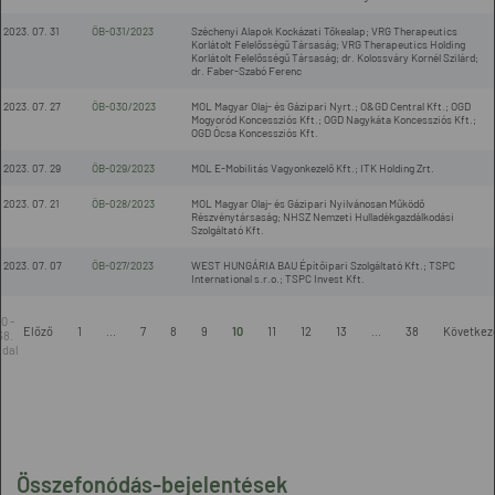
2023. 07. 31
ÖB-031/2023
Széchenyi Alapok Kockázati Tőkealap; VRG Therapeutics
Korlátolt Felelősségű Társaság; VRG Therapeutics Holding
Korlátolt Felelősségű Társaság; dr. Kolossváry Kornél Szilárd;
dr. Faber-Szabó Ferenc
2023. 07. 27
ÖB-030/2023
MOL Magyar Olaj- és Gázipari Nyrt.; O&GD Central Kft.; OGD
Mogyoród Koncessziós Kft.; OGD Nagykáta Koncessziós Kft.;
OGD Ócsa Koncessziós Kft.
2023. 07. 29
ÖB-029/2023
MOL E-Mobilitás Vagyonkezelő Kft.; ITK Holding Zrt.
2023. 07. 21
ÖB-028/2023
MOL Magyar Olaj- és Gázipari Nyilvánosan Működő
Részvénytársaság; NHSZ Nemzeti Hulladékgazdálkodási
Szolgáltató Kft.
2023. 07. 07
ÖB-027/2023
WEST HUNGÁRIA BAU Építőipari Szolgáltató Kft.; TSPC
International s.r.o.; TSPC Invest Kft.
10 -
Előző
1
...
7
8
9
10
11
12
13
...
38
Következ
38.
ldal
Összefonódás-bejelentések